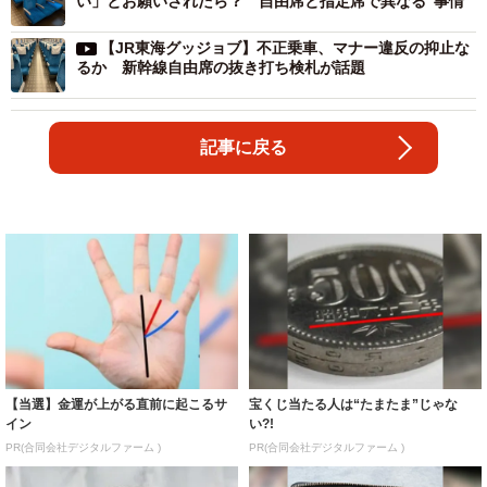
い」とお願いされたら？ 自由席と指定席で異なる“事情”
【JR東海グッジョブ】不正乗車、マナー違反の抑止な
るか 新幹線自由席の抜き打ち検札が話題
記事に戻る
【当選】金運が上がる直前に起こるサ
宝くじ当たる人は“たまたま”じゃな
イン
い?!
PR(合同会社デジタルファーム )
PR(合同会社デジタルファーム )