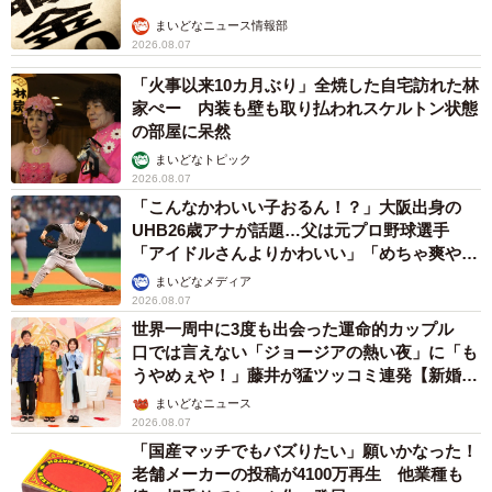
まいどなニュース情報部
2026.08.07
「火事以来10カ月ぶり」全焼した自宅訪れた林
家ぺー 内装も壁も取り払われスケルトン状態
の部屋に呆然
まいどなトピック
2026.08.07
「こんなかわいい子おるん！？」大阪出身の
UHB26歳アナが話題…父は元プロ野球選手
「アイドルさんよりかわいい」「めちゃ爽や
か」
まいどなメディア
2026.08.07
世界一周中に3度も出会った運命的カップル
口では言えない「ジョージアの熱い夜」に「も
うやめぇや！」藤井が猛ツッコミ連発【新婚さ
ん】
まいどなニュース
2026.08.07
「国産マッチでもバズりたい」願いかなった！
老舗メーカーの投稿が4100万再生 他業種も