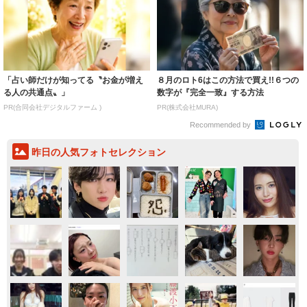
「占い師だけが知ってる〝お金が増え
８月のロト6はこの方法で買え!!６つの
る人の共通点〟」
数字が『完全一致』する方法
PR(合同会社デジタルファーム )
PR(株式会社MURA)
Recommended by
昨日の人気フォトセレクション