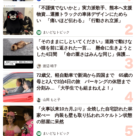
「不謹慎でないかと」実力派歌手、熊本へ支援
物資…運搬トラックの車体デザインにためら
い 「痛いほど伝わる」「行動され立派」
まいどなトピック
「そのままにしといてください」道路で動けな
い猫を前に返された一言… 懸命に生きようと
した4日間 「命の重さはみんな同じ」保護団
体代表の訴え
渡辺 晴子
72歳父、軽自動車で新潟から四国まで 65歳の
母と2人で3泊4日の旅 パーキングの休憩まで
分刻み… 「大学生でも組まねえよ！」
山岡 もと子
「火事以来10カ月ぶり」全焼した自宅訪れた林
家ぺー 内装も壁も取り払われスケルトン状態
の部屋に呆然
まいどなトピック