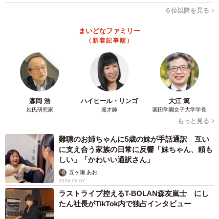
６位以降を見る
まいどなファミリー
（新着記事順）
森岡 浩
ハイヒール・リンゴ
大江 篤
姓氏研究家
漫才師
園田学園女子大学学長
もっと見る
難聴のお姉ちゃんに5歳の妹が手話通訳 互い
に支え合う家族の日常に反響「妹ちゃん、頼も
しい」「かわいい通訳さん」
五ヶ瀬 あお
2026.08.07
ラストライブ控えるT-BOLAN森友嵐士 にし
たん社長がTikTok内で独占インタビュー