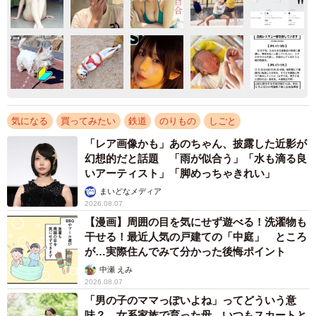
気になる
買ってみたい
鉄道
のりもの
しごと
「レア画像かも」あのちゃん、披露した近影が
幻想的だと話題 「雨が似合う」「水も滴る良
いアーティスト」「脚めっちゃきれい」
まいどなメディア
2026.08.07
【漫画】周囲の目を気にせず遊べる！洗濯物も
干せる！最近人気の戸建ての「中庭」 ところ
が…実際住んでみて分かった後悔ポイント
中瀬 えみ
2026.08.07
「男の子のママっぽいよね」ってどういう意
味？ 女系家族で育った母 いつもスカートと