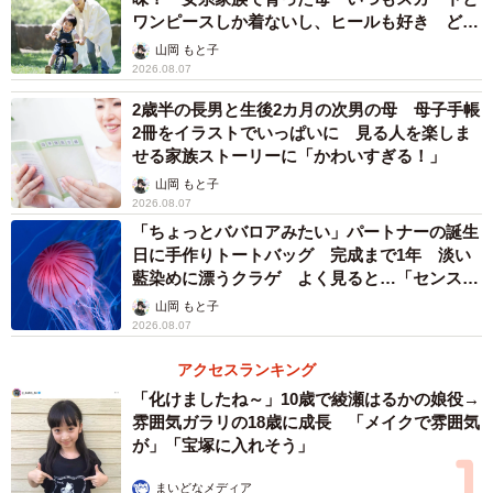
ワンピースしか着ないし、ヒールも好き どの
へんが…
山岡 もと子
2026.08.07
2歳半の長男と生後2カ月の次男の母 母子手帳
2冊をイラストでいっぱいに 見る人を楽しま
せる家族ストーリーに「かわいすぎる！」
山岡 もと子
2026.08.07
「ちょっとババロアみたい」パートナーの誕生
日に手作りトートバッグ 完成まで1年 淡い
藍染めに漂うクラゲ よく見ると…「センスす
ごい」
山岡 もと子
2026.08.07
アクセスランキング
「化けましたね～」10歳で綾瀬はるかの娘役→
雰囲気ガラリの18歳に成長 「メイクで雰囲気
が」「宝塚に入れそう」
まいどなメディア