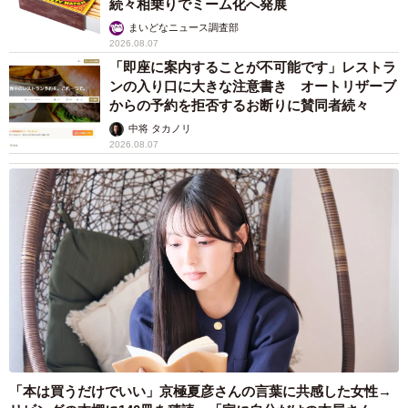
続々相乗りでミーム化へ発展
まいどなニュース調査部
2026.08.07
「即座に案内することが不可能です」レストラ
ンの入り口に大きな注意書き オートリザーブ
からの予約を拒否するお断りに賛同者続々
中将 タカノリ
2026.08.07
「本は買うだけでいい」京極夏彦さんの言葉に共感した女性→