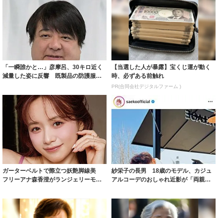
「一瞬誰かと…」彦摩呂、30キロ近く
【当選した人が暴露】宝くじ運が動く
減量した姿に反響 既製品の防護服が
時、必ずある前触れ
着られると...
PR(合同会社デジタルファーム )
ガーターベルトで際立つ妖艶脚線美
紗栄子の長男 18歳のモデル、カジュ
フリーアナ森香澄がランジェリーモデ
アルコーデのおしゃれ近影が「両親の
ルに ｢PE...
いいとこ取...