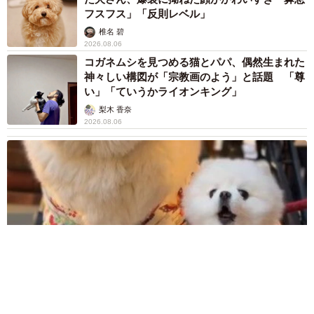
フスフス」「反則レベル」
椎名 碧
2026.08.06
コガネムシを見つめる猫とパパ、偶然生まれた
神々しい構図が「宗教画のよう」と話題 「尊
い」「ていうかライオンキング」
梨木 香奈
2026.08.06
髪をバッサリと切った飼い主が帰宅すると→愛犬たちの反応に