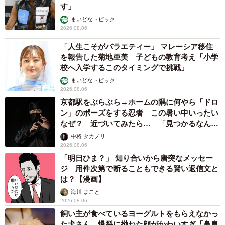
す」
まいどなトピック
2026.08.06
「人生こそがバラエティー」 マレーシア移住
を報告した菊地亜美 子どもの教育考え「小学
校へ入学するこのタイミングで挑戦」
まいどなトピック
2026.08.06
京都駅をぶらぶら→ホームの隅に何やら「ドロ
ン」のポーズをする忍者 この暑い中いったい
なぜ？ 近づいてみたら… 「見つかるなんて
未熟」
中将 タカノリ
2026.08.06
「明日ひま？」 知り合いから唐突なメッセー
ジ 用件次第で断ることもできる賢い返信文と
は？【漫画】
海川 まこと
2026.08.06
飼い主が食べているヨーグルトをもらえなかっ
た犬さん、爆裂に拗ねた顔がかわいすぎ「鼻息