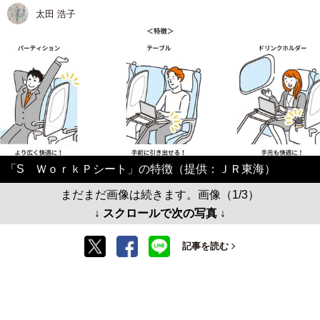
太田 浩子
「S ＷｏｒｋＰシート」の特徴（提供：ＪＲ東海）
まだまだ画像は続きます。画像（1/3）
↓ スクロールで次の写真 ↓
記事を読む