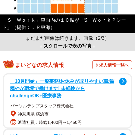
「Ｓ Ｗｏｒｋ」車両内の１０席が「S ＷｏｒｋＰシー
ト」（提供：ＪＲ東海）
まだまだ画像は続きます。画像（2/3）
↓ スクロールで次の写真 ↓
まいどなの求人情報
求人情報一覧へ
「10月開始」一般事務/お休みが取りやすい職場/
穏やか環境で働けます! 未経験から
challengeOK+医療事務
パーソルテンプスタッフ株式会社
神奈川県 横浜市
派遣社員：時給1,400円～1,450円