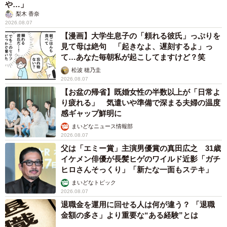
や…」
梨木 香奈
2026.08.07
【漫画】大学生息子の「頼れる彼氏」っぷりを
見て母は絶句 「起きなよ、遅刻するよ」っ
て…あなた毎朝私が起こしてますけど？笑
松波 穂乃圭
2026.08.07
【お盆の帰省】既婚女性の半数以上が「日常よ
り疲れる」 気遣いや準備で深まる夫婦の温度
感ギャップ鮮明に
まいどなニュース情報部
2026.08.07
父は「エミー賞」主演男優賞の真田広之 31歳
イケメン俳優が長髪ヒゲのワイルド近影「ガチ
ヒロさんそっくり」「新たな一面もステキ」
まいどなトピック
2026.08.07
退職金を運用に回せる人は何が違う？ 「退職
金額の多さ」より重要な“ある経験”とは