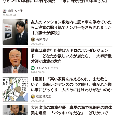
リビングの本棚に140冊を積読 「家に自分だけの本屋さん」
山岡 もと子
2026.08.07
友人のマンション敷地内に度々車を停めていた
ら…注意の貼り紙でナンバーをさらされました
【弁護士が解説】
長澤 芳子
2026.08.07
愛車は総走行距離17万キロのホンダレジェン
ド 「どなたか欲しい方が居たら」 大御所漫
才師が譲渡の意向
まいどなトピック
2026.08.06
【漫画】「高い家賃を払えるのに、まだ欲し
い？」高級レジデンスの七夕飾り、書かれた願
い事にびっくり 人の欲には終わりがないのか
松波 穂乃圭
2026.08.06
大河出演の39歳俳優 真夏の海で赤銅色の肉体
美を連投 「バッキバキだな」「ばり渋いで