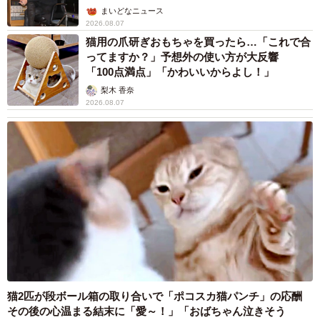
まいどなニュース
2026.08.07
猫用の爪研ぎおもちゃを買ったら…「これで合
ってますか？」予想外の使い方が大反響
「100点満点」「かわいいからよし！」
梨木 香奈
2026.08.07
猫2匹が段ボール箱の取り合いで「ポコスカ猫パンチ」の応酬
その後の心温まる結末に「愛～！」「おばちゃん泣きそう