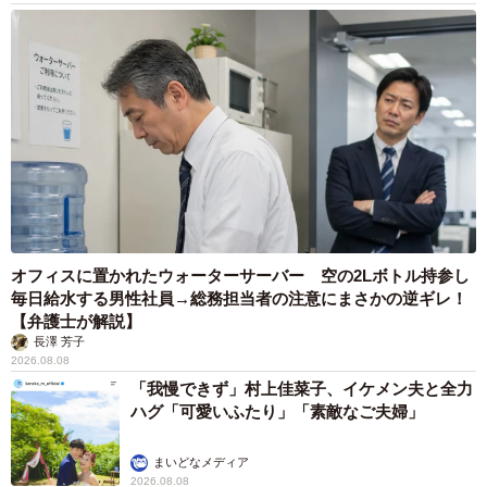
オフィスに置かれたウォーターサーバー 空の2Lボトル持参し
毎日給水する男性社員→総務担当者の注意にまさかの逆ギレ！
【弁護士が解説】
長澤 芳子
2026.08.08
「我慢できず」村上佳菜子、イケメン夫と全力
ハグ「可愛いふたり」「素敵なご夫婦」
まいどなメディア
2026.08.08