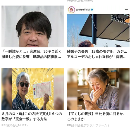
PR(株式会社MURA)
「一瞬誰かと…」彦摩呂、30キロ近く
紗栄子の長男 18歳のモデル、カジュ
減量した姿に反響 既製品の防護服が
アルコーデのおしゃれ近影が「両親の
着られると...
いいとこ取...
８月のロト6はこの方法で買え!!６つの
【宝くじの裏技】当たる側に回るか、
数字が『完全一致』する方法
このままか
PR(株式会社MURA)
PR(合同会社デジタルファーム )