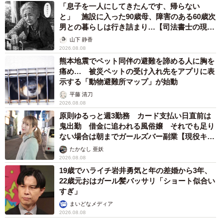
「息子を一人にしてきたんです、帰らない
と」 施設に入った90歳母、障害のある60歳次
男との暮らしは行き詰まり…【司法書士の現場
から】
山下 静香
2026.08.08
熊本地震でペット同伴の避難を諦める人に胸を
痛め… 被災ペットの受け入れ先をアプリに表
示する「動物避難所マップ」が始動
平藤 清刀
2026.08.08
原則ゆるっと週3勤務 カード支払い日直前は
鬼出勤 借金に追われる風俗嬢 それでも足り
ない場合は朝までガールズバー副業【現役キャ
ストに取材】
たかなし 亜妖
2026.08.08
19歳でハライチ岩井勇気と年の差婚から3年、
22歳元おはガール髪バッサリ「ショート似合い
すぎ」
まいどなメディア
2026.08.08