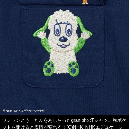
ワンワンとうーたんをあしらったgraniphのTシャツ。胸ポケ
ットを開けると表情が変わる！(C)NHK･NHKエデュケーシ