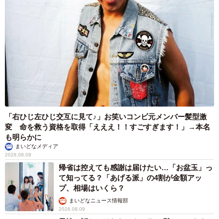
「右ひじ左ひじ交互に見て♪」お笑いコンビ元メンバー髪型激
変 命を救う資格を取得「えええ！！すごすぎます！」→本名
も明らかに
まいどなメディア
2026.08.09
帰省は控えても感謝は届けたい…「お盆玉」っ
て知ってる？「あげる派」の4割が金額アッ
プ、相場はいくら？
まいどなニュース情報部
2026.08.09