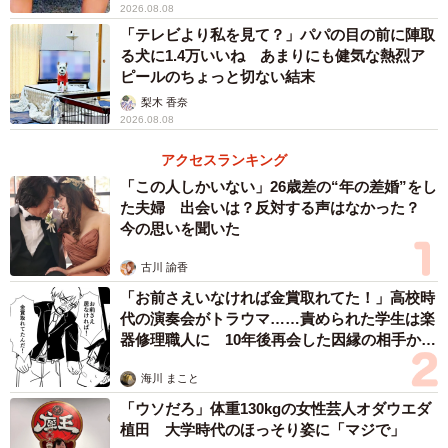
2026.08.08
「テレビより私を見て？」パパの目の前に陣取
る犬に1.4万いいね あまりにも健気な熱烈ア
ピールのちょっと切ない結末
梨木 香奈
2026.08.08
アクセスランキング
「この人しかいない」26歳差の“年の差婚”をし
た夫婦 出会いは？反対する声はなかった？
今の思いを聞いた
古川 諭香
「お前さえいなければ金賞取れてた！」高校時
代の演奏会がトラウマ……責められた学生は楽
器修理職人に 10年後再会した因縁の相手から
思わぬ申し出【漫画】
海川 まこと
「ウソだろ」体重130kgの女性芸人オダウエダ
植田 大学時代のほっそり姿に「マジで」