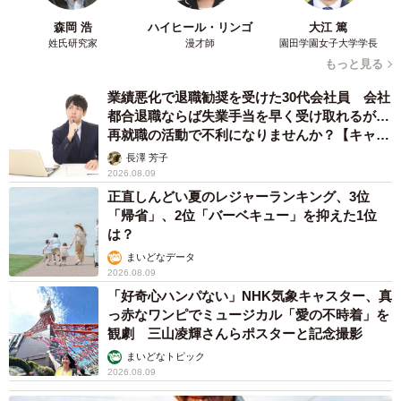
森岡 浩
ハイヒール・リンゴ
大江 篤
姓氏研究家
漫才師
園田学園女子大学学長
もっと見る
業績悪化で退職勧奨を受けた30代会社員 会社
都合退職ならば失業手当を早く受け取れるが…
再就職の活動で不利になりませんか？【キャリ
アカウンセラーが解説】
長澤 芳子
2026.08.09
正直しんどい夏のレジャーランキング、3位
「帰省」、2位「バーベキュー」を抑えた1位
は？
まいどなデータ
2026.08.09
「好奇心ハンパない」NHK気象キャスター、真
っ赤なワンピでミュージカル「愛の不時着」を
観劇 三山凌輝さんらポスターと記念撮影
まいどなトピック
2026.08.09