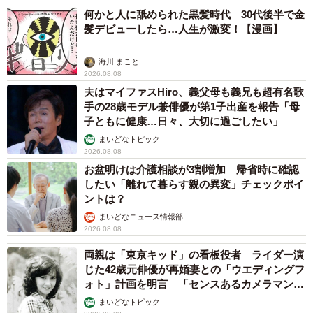
何かと人に舐められた黒髪時代 30代後半で金
髪デビューしたら…人生が激変！【漫画】
海川 まこと
2026.08.08
夫はマイファスHiro、義父母も義兄も超有名歌
手の28歳モデル兼俳優が第1子出産を報告「母
子ともに健康…日々、大切に過ごしたい」
まいどなトピック
2026.08.08
お盆明けは介護相談が3割増加 帰省時に確認
したい「離れて暮らす親の異変」チェックポイ
ントは？
まいどなニュース情報部
2026.08.08
両親は「東京キッド」の看板役者 ライダー演
じた42歳元俳優が再婚妻との「ウエディングフ
ォト」計画を明言 「センスあるカメラマン求
む」
まいどなトピック