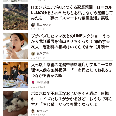
2026.08.08
ITエンジニアがAIとつくる家庭菜園 ローカル
LLMのゆるふわAIたちとお話しながら開墾して
みたら… 夢の「スマートな菜園生活」実現な
るか
井二 かける
2026.08.08
プチバズしたママ友とのLINEスクショ うっ
かり電話番号を流出させちゃった！ 激怒する
友人 慰謝料の相場はいくらですか【弁護士が
解説】
長澤 芳子
2026.08.08
太っ腹！京都の老舗中華料理店がフルコース料
理50人前を無料提供 「一市民としてお礼を」
つながる善意の輪
京都新聞社
2026.08.08
ボロボロで不細工なおじいちゃん猫に一目惚
れ エイズだし手がかかるけど…おうちで暮ら
すと「おじ猫」だって可愛くなったよ！
鶴野 浩己
2026.08.08