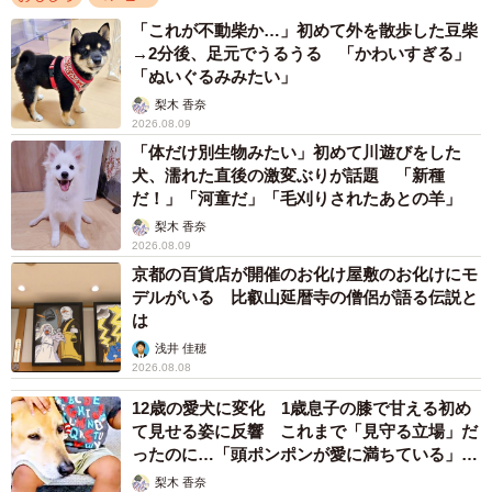
「これが不動柴か…」初めて外を散歩した豆柴
→2分後、足元でうるうる 「かわいすぎる」
「ぬいぐるみみたい」
梨木 香奈
2026.08.09
「体だけ別生物みたい」初めて川遊びをした
犬、濡れた直後の激変ぶりが話題 「新種
だ！」「河童だ」「毛刈りされたあとの羊」
梨木 香奈
2026.08.09
京都の百貨店が開催のお化け屋敷のお化けにモ
デルがいる 比叡山延暦寺の僧侶が語る伝説と
は
浅井 佳穂
2026.08.08
12歳の愛犬に変化 1歳息子の膝で甘える初め
て見せる姿に反響 これまで「見守る立場」だ
ったのに…「頭ポンポンが愛に満ちている」
「尊…」
梨木 香奈