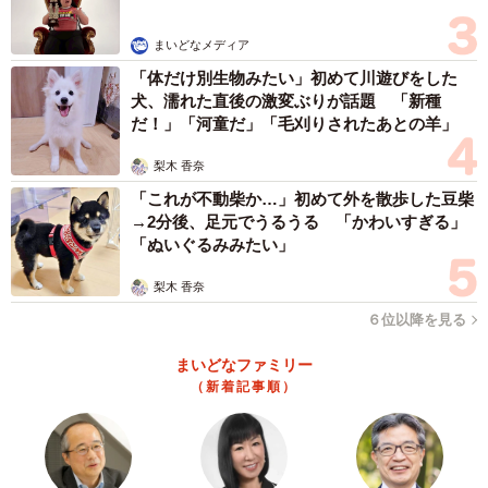
まいどなメディア
「体だけ別生物みたい」初めて川遊びをした
犬、濡れた直後の激変ぶりが話題 「新種
だ！」「河童だ」「毛刈りされたあとの羊」
梨木 香奈
「これが不動柴か…」初めて外を散歩した豆柴
→2分後、足元でうるうる 「かわいすぎる」
「ぬいぐるみみたい」
梨木 香奈
６位以降を見る
まいどなファミリー
（新着記事順）