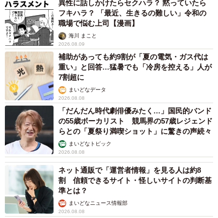
異性に話しかけたらセクハラ？ 黙っていたら
フキハラ？ 「最近、生きるの難しい」令和の
職場で悩む上司【漫画】
海川 まこと
2026.08.09
補助があっても約9割が「夏の電気・ガス代は
重い」と回答…猛暑でも「冷房を控える」人が
7割超に
まいどなデータ
2026.08.08
「だんだん時代劇俳優みたく…」国民的バンド
の55歳ボーカリスト 競馬界の57歳レジェンド
らとの「夏祭り満喫ショット」に驚きの声続々
まいどなトピック
2026.08.08
ネット通販で「運営者情報」を見る人は約8
割 信頼できるサイト・怪しいサイトの判断基
準とは？
まいどなニュース情報部
2026.08.08