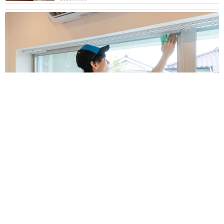
「夏休みはたくさん働いてほしい」と職場から頼まれた高2息
子 バイトで稼ぎすぎると扶養を外れて税金や保険料が上が
る？【FPが解説】
もくもくライターズ
2026.08.08
2泊3日の東京出張→飼い主さんが不在中ハムス
ターに異変 眉間にできた深いしわ、「急に老
けた？」【漫画】
海川 まこと