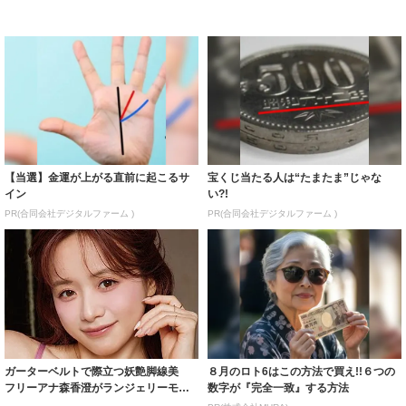
【当選】金運が上がる直前に起こるサ
宝くじ当たる人は“たまたま”じゃな
イン
い?!
PR(合同会社デジタルファーム )
PR(合同会社デジタルファーム )
ガーターベルトで際立つ妖艶脚線美
８月のロト6はこの方法で買え!!６つの
フリーアナ森香澄がランジェリーモデ
数字が『完全一致』する方法
ルに ｢PE...