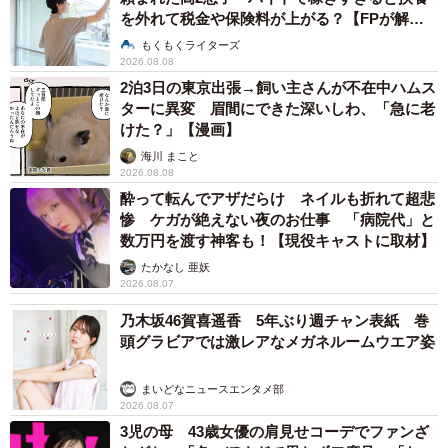
を外れて税金や保険料が上がる？【FPが解
説】
もくもくライターズ
2026.08.08
2泊3日の東京出張→飼い主さんが不在中ハムス
ターに異変 眉間にできた深いしわ、「急に老
けた？」【漫画】
海川 まこと
2026.08.08
酔って転んでアザだらけ ネイルも折れて超悲
惨 ケガが絶えない夜のお仕事 「病院代」と
数万円を渡す神客も！【現役キャストに取材】
たかなし 亜妖
2026.08.07
乃木坂46賀喜遥香 5年ぶり週チャン表紙 巻
頭グラビアでは激レアなメガネルームウエア姿
まいどなニュースエンタメ部
2026.08.07
3児の母 43歳女優の肩見せコーデでファンざ