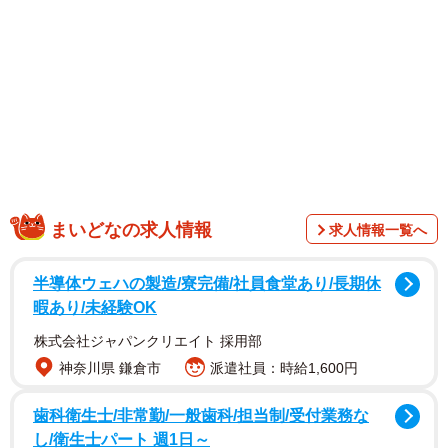
「溶けて悲鳴上げてるみたいですね」
投稿には、ツッコミコメントがたくさん寄せられました。
ポストをされたメル子さんにお話を聞きました。
まいどなの求人情報
求人情報一覧へ
半導体ウェハの製造/寮完備/社員食堂あり/長期休
暇あり/未経験OK
株式会社ジャパンクリエイト 採用部
神奈川県 鎌倉市
派遣社員：時給1,600円
歯科衛生士/非常勤/一般歯科/担当制/受付業務な
し/衛生士パート 週1日～