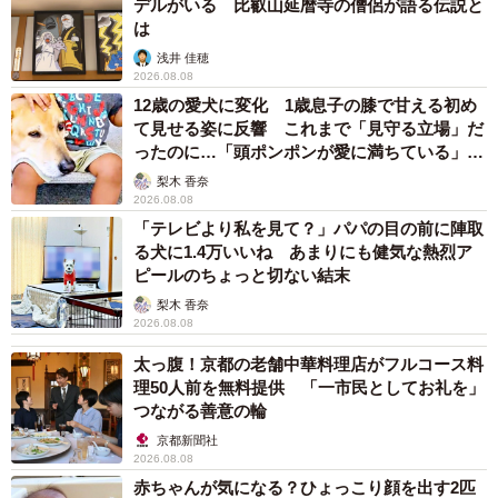
デルがいる 比叡山延暦寺の僧侶が語る伝説と
は
浅井 佳穂
2026.08.08
12歳の愛犬に変化 1歳息子の膝で甘える初め
て見せる姿に反響 これまで「見守る立場」だ
ったのに…「頭ポンポンが愛に満ちている」
「尊…」
梨木 香奈
2026.08.08
「テレビより私を見て？」パパの目の前に陣取
2/4
る犬に1.4万いいね あまりにも健気な熱烈ア
ピールのちょっと切ない結末
おもてたんとちゃう、、、（提供：メル子さん）
梨木 香奈
2026.08.08
ーーこちらのサボテンのシリコントレーを購入しようと思
太っ腹！京都の老舗中華料理店がフルコース料
ったのは？
理50人前を無料提供 「一市民としてお礼を」
つながる善意の輪
「こちらは一目惚れからの衝動買いです。店頭で見つけて
京都新聞社
『あっこれ可愛い！これで氷作って飲み物に入れたら可愛
2026.08.08
赤ちゃんが気になる？ひょっこり顔を出す2匹
い食卓になりそう！』と思って購入しました」