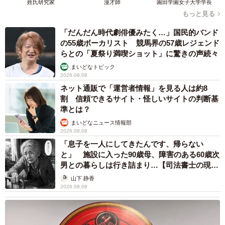
濃い抹茶でリベンジ！（提供：メル子さん）
姓氏研究家
漫才師
園田学園女子大学学長
もっと見る
「だんだん時代劇俳優みたく…」国民的バンド
の55歳ボーカリスト 競馬界の57歳レジェンド
らとの「夏祭り満喫ショット」に驚きの声続々
まいどなトピック
2026.08.08
ネット通販で「運営者情報」を見る人は約8
割 信頼できるサイト・怪しいサイトの判断基
準とは？
まいどなニュース情報部
2026.08.08
「息子を一人にしてきたんです、帰らない
と」 施設に入った90歳母、障害のある60歳次
男との暮らしは行き詰まり…【司法書士の現場
から】
山下 静香
2026.08.08
4/4
濃い抹茶に溶かした結果、、、（提供：メル子さん）