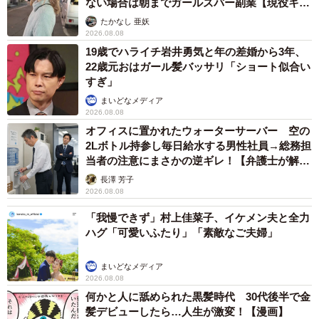
ない場合は朝までガールズバー副業【現役キャ
pic.twitter.com/iPA2g4Jdhv
ストに取材】
たかなし 亜妖
2026.08.08
19歳でハライチ岩井勇気と年の差婚から3年、
— メル子 (@KgwMlk)
September 2, 2024
22歳元おはガール髪バッサリ「ショート似合い
すぎ」
まいどなメディア
2026.08.08
オフィスに置かれたウォーターサーバー 空の
2Lボトル持参し毎日給水する男性社員→総務担
当者の注意にまさかの逆ギレ！【弁護士が解
説】
長澤 芳子
2026.08.08
「我慢できず」村上佳菜子、イケメン夫と全力
ハグ「可愛いふたり」「素敵なご夫婦」
まいどなメディア
2026.08.08
何かと人に舐められた黒髪時代 30代後半で金
髪デビューしたら…人生が激変！【漫画】