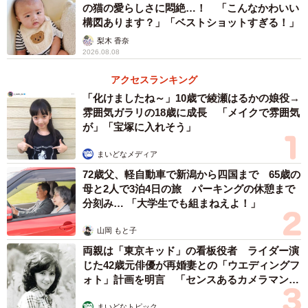
の猫の愛らしさに悶絶…！ 「こんなかわいい
構図あります？」「ベストショットすぎる！」
ーー本来想像していたのはどのようなものだったのでしょ
梨木 香奈
う？
2026.08.08
アクセスランキング
「本来はサボテンダーたちがプールに浮かんで楽しんでい
「化けましたね～」10歳で綾瀬はるかの娘役→
るような涼しげのあるドリンクができると想像していまし
雰囲気ガラリの18歳に成長 「メイクで雰囲気
たが、カフェオレの色味もあってか溺死体のようになって
が」「宝塚に入れそう」
しまいました」
まいどなメディア
72歳父、軽自動車で新潟から四国まで 65歳の
ーー2枚目の写真を見た時の率直な感想は？
母と2人で3泊4日の旅 パーキングの休憩まで
分刻み… 「大学生でも組まねえよ！」
「『ファイナルファンタジー』シリーズのマスコットキャ
山岡 もと子
ラクターのひとりであるサボテンダーをこんな姿にしてし
両親は「東京キッド」の看板役者 ライダー演
まって申し訳ないな…という気持ちでした。スクウェア・
じた42歳元俳優が再婚妻との「ウエディングフ
エニックスさん。使い方の例を教えてください…」
ォト」計画を明言 「センスあるカメラマン求
む」
ーーその後リベンジしてみたのでしょうか？
まいどなトピック