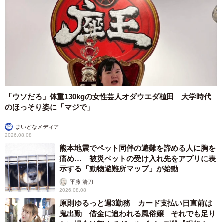
「濃い抹茶を溶かしたものを凍らせて、ミルクに浮かべて
抹茶ミルクを作ってみました！こちらは普通の氷より粘度
が高いため取り出す時に腕などが折れやすく、さらには重
いためミルクに浮かべると全く浮いてこなくてこちらも目
指していたものとはほど遠い出来となってしまいました」
「ウソだろ」体重130kgの女性芸人オダウエダ植田 大学時代
メル子さんは「『FF14』はすごく面白くて変わったサボテ
のほっそり姿に「マジで」
ンダーもたくさん出てくるのでみなさんぜひプレイしてみ
てください」と話してくれました。
まいどなメディア
2026.08.08
熊本地震でペット同伴の避難を諦める人に胸を
おとといのわたし「サボテンダーのシリコントレー可愛
痛め… 被災ペットの受け入れ先をアプリに表
い〜！！氷作ってカフェオレにいれてパン屋さんのパンと
示する「動物避難所マップ」が始動
サボテンダーカフェオレでオシャレな朝食にしちゃ
平藤 清刀
2026.08.08
お！！」
原則ゆるっと週3勤務 カード支払い日直前は
鬼出勤 借金に追われる風俗嬢 それでも足り
今のわたし「思ってたんと違う」