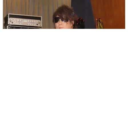
ラストライブ控えるT-BOLAN森友嵐士 にしたん社長がTikTok
内で独占インタビュー
まいどなニュース
2026.08.07
「男の子のママっぽいよね」ってどういう意
味？ 女系家族で育った母 いつもスカートと
ワンピースしか着ないし、ヒールも好き どの
へんが…
山岡 もと子
2026.08.07
猫用の爪研ぎおもちゃを買ったら…「これで合