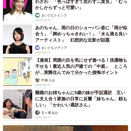
わざわ 「色っぽすぎて思わず二度見」「むっ
かしからずっと可愛い」
まいどなトピック
2026.08.07
あのちゃん、雨の日のショーパン姿に「雨が似
合う」「脚めっちゃきれい！」「水も滴る良い
アーティスト」 幻想的な近影が話題
まいどなメディア
2026.08.07
【漫画】周囲の目を気にせず遊べる！洗濯物も
干せる！最近人気の戸建ての「中庭」 ところ
が…実際住んでみて分かった後悔ポイント
中瀬 えみ
2026.08.07
難聴のお姉ちゃんに5歳の妹が手話通訳 互い
に支え合う家族の日常に反響「妹ちゃん、頼も
しい」「かわいい通訳さん」
五ヶ瀬 あお
2026.08.07