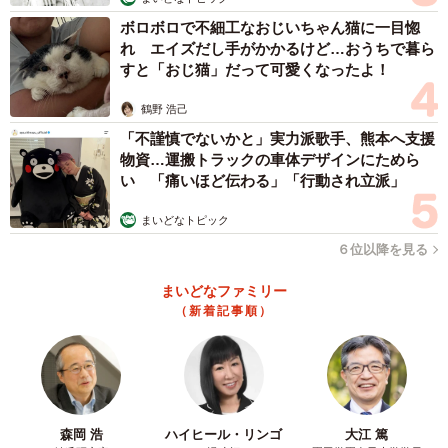
ボロボロで不細工なおじいちゃん猫に一目惚
れ エイズだし手がかかるけど…おうちで暮ら
すと「おじ猫」だって可愛くなったよ！
鶴野 浩己
「不謹慎でないかと」実力派歌手、熊本へ支援
物資…運搬トラックの車体デザインにためら
い 「痛いほど伝わる」「行動され立派」
まいどなトピック
６位以降を見る
まいどなファミリー
（新着記事順）
3/4
森岡 浩
ハイヒール・リンゴ
大江 篤