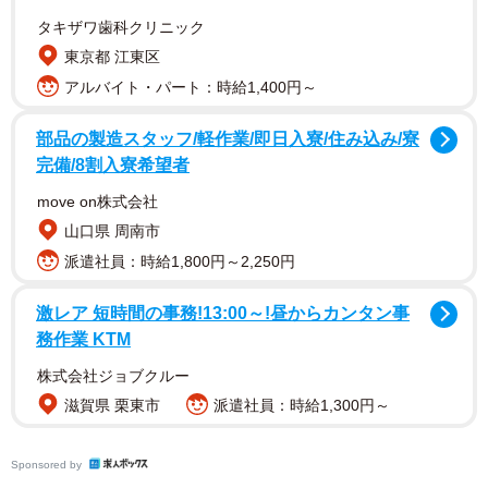
タキザワ歯科クリニック
東京都 江東区
アルバイト・パート：時給1,400円～
部品の製造スタッフ/軽作業/即日入寮/住み込み/寮
完備/8割入寮希望者
move on株式会社
山口県 周南市
1/4
派遣社員：時給1,800円～2,250円
サボテンダーのシリコントレー（提供：メル子さん）
激レア 短時間の事務!13:00～!昼からカンタン事
務作業 KTM
株式会社ジョブクルー
滋賀県 栗東市
派遣社員：時給1,300円～
Sponsored by