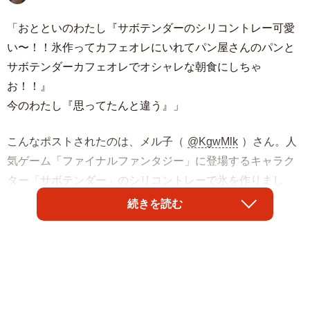
「おとといのわたし『サボテンダーのシリコントレー可愛
い〜！！氷作ってカフェオレにいれてパン屋さんのパンと
サボテンダーカフェオレでオシャレな朝食にしちゃ
お！！』
今のわたし『思ってたんと違う』」
こんなポストされたのは、メル子（
@KgwMlk
）さん。人
気ゲーム「ファイナルファンタジー」に登場するキャラク
ター「サボテンダー」のシリコントレーで氷を作りまし
た。が、思った通りにはいかない結果になってしまいまし
続きを読む
た。
「呪物で草」
「溺れてる(￣∇￣)ww」
「2枚目労災現場みたい」