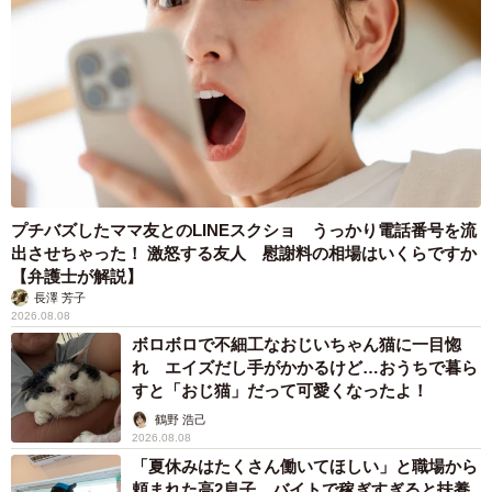
プチバズしたママ友とのLINEスクショ うっかり電話番号を流
出させちゃった！ 激怒する友人 慰謝料の相場はいくらですか
【弁護士が解説】
長澤 芳子
2026.08.08
ボロボロで不細工なおじいちゃん猫に一目惚
れ エイズだし手がかかるけど…おうちで暮ら
すと「おじ猫」だって可愛くなったよ！
鶴野 浩己
2026.08.08
「夏休みはたくさん働いてほしい」と職場から
頼まれた高2息子 バイトで稼ぎすぎると扶養