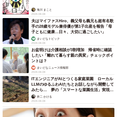
海川 まこと
2026.08.08
夫はマイファスHiro、義父母も義兄も超有名歌
手の28歳モデル兼俳優が第1子出産を報告「母
子ともに健康…日々、大切に過ごしたい」
まいどなトピック
2026.08.08
お盆明けは介護相談が3割増加 帰省時に確認
したい「離れて暮らす親の異変」チェックポイ
ントは？
まいどなニュース情報部
2026.08.08
ITエンジニアがAIとつくる家庭菜園 ローカル
LLMのゆるふわAIたちとお話しながら開墾して
みたら… 夢の「スマートな菜園生活」実現な
るか
井二 かける
2026.08.08