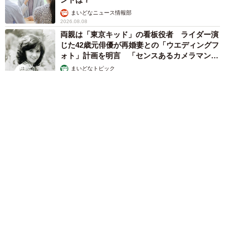
まいどなニュース情報部
2026.08.08
両親は「東京キッド」の看板役者 ライダー演
じた42歳元俳優が再婚妻との「ウエディングフ
ォト」計画を明言 「センスあるカメラマン求
む」
まいどなトピック
2026.08.08
ITエンジニアがAIとつくる家庭菜園 ローカルLLMのゆるふわ
AIたちとお話しながら開墾してみたら… 夢の「スマートな菜