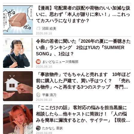
【漫画】宅配業者の誤配や荷物のいい加減な扱
いに、思わず「本人が謝りに来い！」…これっ
てカスハラになりますか？
沼田 絵美
2026.08.10
令和の若者に聞いた「2026年の夏に一番聴きた
い曲」ランキング 2位はYUIの『SUMMER
SONG』、1位は？
まいどなニュース情報部
2026.08.10
「事故物件」でもちゃんと売れます 10年ほど
前に購入した戸建て、買い手はつく？ 「売れ
る物件」へと再生する3つのステップ 専門家
が解説
平藤 清刀
2026.08.10
「ここだけの話」 客対応の悩みを担当黒服に
相談したら…他キャストに筒抜け！ 「人の悩
みを簡単に漏洩するとか、サイテー」【現役キ
ャストに取材】
たかなし 亜妖
2026.08.09