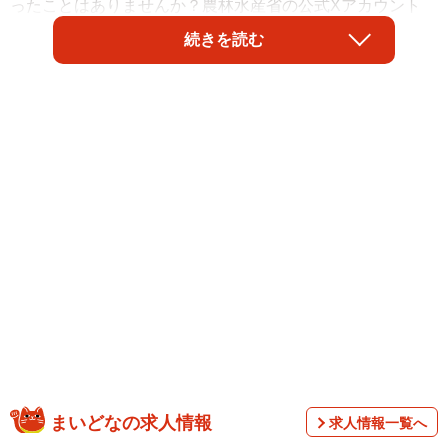
ったことはありませんか？農林水産省の公式Xアカウント
（@MAFF_JAPAN）が、そんな疑問について解説していま
続きを読む
す。
青くても食べてOK！でも、新鮮なうちに食べきろ
う
まいどなの求人情報
求人情報一覧へ