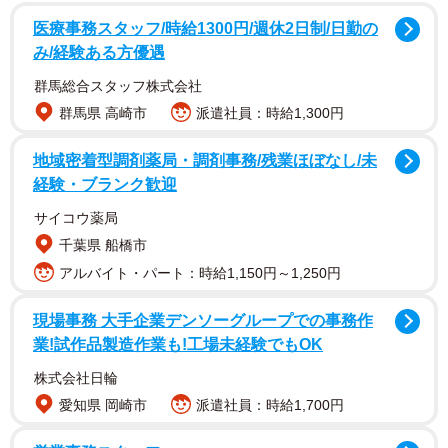
大根が青くなってしまうのは「ダイコン青変症」によるも
医療事務スタッフ/時給1300円/週休2日制/日勤の
の。大根を収穫した数日後に、大根内部に青色が生じる生
み/経験ある方優遇
理障害なんだそう。ダイコン青変症の色素についてはまだ
群馬総合スタッフ株式会社
解明されていません。 食べても害はありませんが、気にな
群馬県 高崎市
派遣社員：時給1,300円
る場合は下茹でがおすすめ。食味も悪くなるので、新鮮な
うちに食べきりましょう。
地域密着型調剤薬局・調剤事務/残業ほぼなし/未
経験・ブランク歓迎
葉付き大根は、鮮度を保つためにすぐ葉を切り落
サイコウ薬局
として！
千葉県 船橋市
アルバイト・パート：時給1,150円～1,250円
現場事務 大手企業デンソーグループでの事務作
業!試作品製造作業も!工場未経験でもOK
株式会社日輪
愛知県 岡崎市
派遣社員：時給1,700円