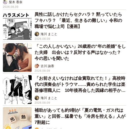
梨木 香奈
2026.08.09
異性に話しかけたらセクハラ？ 黙っていたら
フキハラ？ 「最近、生きるの難しい」令和の
職場で悩む上司【漫画】
海川 まこと
2026.08.09
「この人しかいない」26歳差の“年の差婚”をし
た夫婦 出会いは？反対する声はなかった？
今の思いを聞いた
古川 諭香
2026.08.09
「お前さえいなければ金賞取れてた！」高校時
代の演奏会がトラウマ……責められた学生は楽
器修理職人に 10年後再会した因縁の相手から
思わぬ申し出【漫画】
海川 まこと
2026.08.09
補助があっても約9割が「夏の電気・ガス代は
重い」と回答…猛暑でも「冷房を控える」人が
7割超に