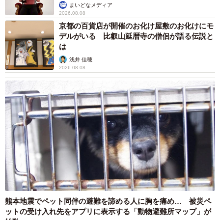
まいどなメディア
2026.08.08
京都の百貨店が開催のお化け屋敷のお化けにモ
デルがいる 比叡山延暦寺の僧侶が語る伝説と
は
浅井 佳穂
2026.08.08
熊本地震でペット同伴の避難を諦める人に胸を痛め… 被災ペ
ットの受け入れ先をアプリに表示する「動物避難所マップ」が