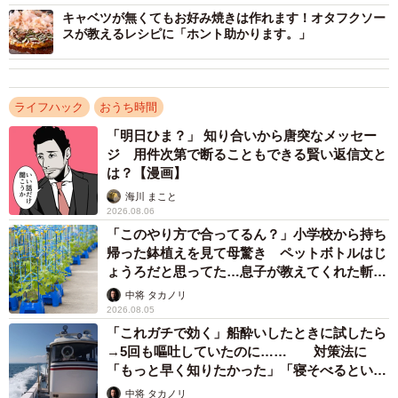
https://x.com/MAFF_JAPAN/status/1867706067456795023
キャベツが無くてもお好み焼きは作れます！オタフクソー
・農林水産省 公式HP／大根の切断面が青くなっていた
スが教えるレシピに「ホント助かります。」
が、食べても大丈夫ですか？
https://www.maff.go.jp/j/heya/sodan/2012/01.html
・農林水産省 公式YouTube「BUZZMAFF ばずまふ」／農
ライフハック
おうち時間
水省職員の大根の食べ方 【使い切り5品】
「明日ひま？」 知り合いから唐突なメッセー
ジ 用件次第で断ることもできる賢い返信文と
https://youtu.be/agsZCIWtutU
は？【漫画】
・独立行政法人 農畜産業振興機構 公式HP／今月の野菜
海川 まこと
だいこん
2026.08.06
https://vegetable.alic.go.jp/yasaijoho/yasai/0711_yasai1.ht
「このやり方で合ってるん？」小学校から持ち
帰った鉢植えを見て母驚き ペットボトルはじ
ml
ょうろだと思ってた…息子が教えてくれた斬新
な水やりとは
中将 タカノリ
2026.08.05
「これガチで効く」船酔いしたときに試したら
→5回も嘔吐していたのに…… 対策法に
「もっと早く知りたかった」「寝そべるといい
らしい」
中将 タカノリ