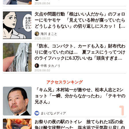
2026.08.04
欠点や問題行動「根はいい人だから」のフォロ
ーにモヤモヤ 「見えている幹が腐っていたら
どうしようもない」の切り返しにスカッ！【漫
画】
海川 まこと
2026.08.02
「防水、コンパクト、カードも入る」財布代わ
りに使っていたのは… 夏フェスにうってつけ
のライフハックに6.3万いいね「頭良すぎま
す」
中将 タカノリ
2026.08.02
アクセスランキング
「キム兄」木村祐一が激やせ、松本人志と2シ
ョット「一瞬、分からなかったわ」「テキヤの
兄さん」
まいどなメディア
お祭りの夜の駅のトイレ 捨てられた1匹の金
魚は酸欠状態だった 塩水浴で元気取り戻し白