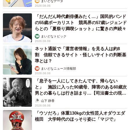
まいどなデータ
2026.08.08
「だんだん時代劇俳優みたく…」国民的バンド
の55歳ボーカリスト 競馬界の57歳レジェンド
らとの「夏祭り満喫ショット」に驚きの声続々
まいどなトピック
2026.08.08
ネット通販で「運営者情報」を見る人は約8
割 信頼できるサイト・怪しいサイトの判断基
準とは？
まいどなニュース情報部
2026.08.08
「息子を一人にしてきたんです、帰らない
と」 施設に入った90歳母、障害のある60歳次
男との暮らしは行き詰まり…【司法書士の現場
から】
山下 静香
2026.08.08
「ウソだろ」体重130kgの女性芸人オダウエダ
植田 大学時代のほっそり姿に「マジで」