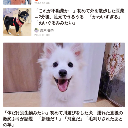
2026.08.09
「これが不動柴か…」初めて外を散歩した豆柴
→2分後、足元でうるうる 「かわいすぎる」
「ぬいぐるみみたい」
梨木 香奈
2026.08.09
「体だけ別生物みたい」初めて川遊びをした犬、濡れた直後の
激変ぶりが話題 「新種だ！」「河童だ」「毛刈りされたあと
の羊」