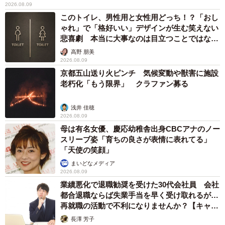
2026.08.09
このトイレ、男性用と女性用どっち！？「おし
ゃれ」で「格好いい」デザインが生む笑えない
悲喜劇 本当に大事なのは目立つことではな
く…
高野 朋美
2026.08.09
京都五山送り火ピンチ 気候変動や獣害に施設
老朽化「もう限界」 クラファン募る
浅井 佳穂
2026.08.09
母は有名女優、慶応幼稚舎出身CBCアナのノー
スリーブ姿「育ちの良さが表情に表れてる」
「天使の笑顔」
まいどなメディア
2026.08.09
業績悪化で退職勧奨を受けた30代会社員 会社
都合退職ならば失業手当を早く受け取れるが…
再就職の活動で不利になりませんか？【キャリ
アカウンセラーが解説】
長澤 芳子