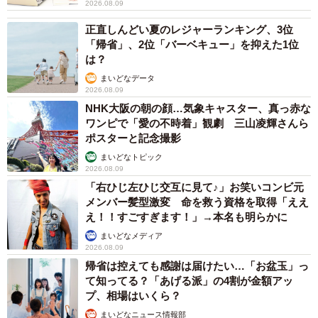
2026.08.09
正直しんどい夏のレジャーランキング、3位
「帰省」、2位「バーベキュー」を抑えた1位
は？
まいどなデータ
2026.08.09
NHK大阪の朝の顔…気象キャスター、真っ赤な
ワンピで「愛の不時着」観劇 三山凌輝さんら
ポスターと記念撮影
まいどなトピック
2026.08.09
「右ひじ左ひじ交互に見て♪」お笑いコンビ元
メンバー髪型激変 命を救う資格を取得「ええ
え！！すごすぎます！」→本名も明らかに
まいどなメディア
2026.08.09
帰省は控えても感謝は届けたい…「お盆玉」っ
て知ってる？「あげる派」の4割が金額アッ
プ、相場はいくら？
まいどなニュース情報部