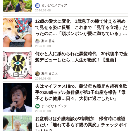
まいどなメディア
2026.08.08
12歳の愛犬に変化 1歳息子の膝で甘える初め
て見せる姿に反響 これまで「見守る立場」だ
ったのに…「頭ポンポンが愛に満ちている」
「尊…」
梨木 香奈
2026.08.08
何かと人に舐められた黒髪時代 30代後半で金
髪デビューしたら…人生が激変！【漫画】
海川 まこと
2026.08.08
夫はマイファスHiro、義父母も義兄も超有名歌
手の28歳モデル兼俳優が第1子出産を報告「母
子ともに健康…日々、大切に過ごしたい」
まいどなトピック
2026.08.08
お盆明けは介護相談が3割増加 帰省時に確認
したい「離れて暮らす親の異変」チェックポイ
ントは？