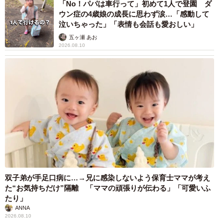
「No！パパは車行って」初めて1人で登園 ダ
ウン症の4歳娘の成長に思わず涙…「感動して
泣いちゃった」「表情も会話も愛おしい」
五ヶ瀬 あお
2026.08.10
双子弟が手足口病に…→兄に感染しないよう保育士ママが考え
た“お気持ちだけ”隔離 「ママの頑張りが伝わる」「可愛いふ
たり」
ANNA
2026.08.10