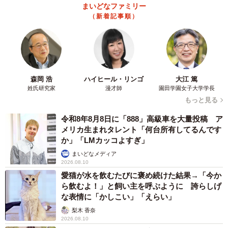
まいどなファミリー
（新着記事順）
森岡 浩
ハイヒール・リンゴ
大江 篤
姓氏研究家
漫才師
園田学園女子大学学長
もっと見る
令和8年8月8日に「888」高級車を大量投稿 ア
メリカ生まれタレント「何台所有してるんです
か」「LMカッコよすぎ」
まいどなメディア
2026.08.10
愛猫が水を飲むたびに褒め続けた結果→「今か
ら飲むよ！」と飼い主を呼ぶように 誇らしげ
な表情に「かしこい」「えらい」
梨木 香奈
2026.08.10