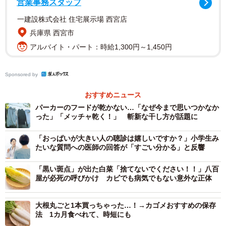
営業事務スタッフ
一建設株式会社 住宅展示場 西宮店
兵庫県 西宮市
2/2
アルバイト・パート：時給1,300円～1,450円
葉付き大根は、鮮度を保つためにすぐ葉を切り落として！※画像はイメ
ージです（promolink/stock.adobe.com）
Sponsored by
同投稿では、葉付き大根の保存方法も合わせて紹介。葉付
おすすめニュース
き大根を手に入れたときは、鮮度を保つためにすぐ葉を切
パーカーのフードが乾かない…「なぜ今まで思いつかなか
った」「メッチャ乾く！」 斬新な干し方が話題に
り落としましょう。そのままにしておくと、葉からの水分
の蒸発によりだいこんにスが入ってしまうので、根と葉を
「おっぱいが大きい人の聴診は嬉しいですか？」小学生み
別々に保存するのがベスト。根の部分は水分を逃がさない
たいな質問への医師の回答が「すごい分かる」と反響
ようにラップをして冷蔵庫の野菜室で保存すればOK。
「黒い斑点」が出た白菜「捨てないでください！！」八百
屋が必死の呼びかけ カビでも病気でもない意外な正体
▽出典
・農林水産省 公式X／農水省的大根の食べ方
大根丸ごと1本買っちゃった…！→カゴメおすすめの保存
法 1カ月食べれて、時短にも
https://x.com/MAFF_JAPAN/status/1629043455061274624