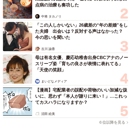
点病の治療も奏功した
中将 タカノリ
「この人しかいない」26歳差の“年の差婚”をし
た夫婦 出会いは？反対する声はなかった？
今の思いを聞いた
古川 諭香
母は有名女優、慶応幼稚舎出身CBCアナのノー
スリーブ姿「育ちの良さが表情に表れてる」
「天使の笑顔」
まいどなメディア
【漫画】宅配業者の誤配や荷物のいい加減な扱
いに、思わず「本人が謝りに来い！」…これっ
てカスハラになりますか？
沼田 絵美
６位以降を見る