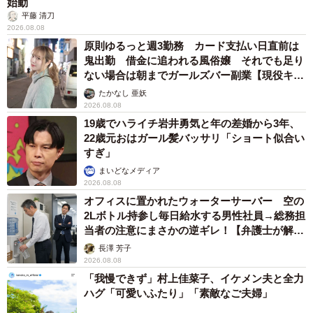
始動
平藤 清刀
2026.08.08
原則ゆるっと週3勤務 カード支払い日直前は
鬼出勤 借金に追われる風俗嬢 それでも足り
ない場合は朝までガールズバー副業【現役キャ
ストに取材】
たかなし 亜妖
2026.08.08
19歳でハライチ岩井勇気と年の差婚から3年、
22歳元おはガール髪バッサリ「ショート似合い
すぎ」
まいどなメディア
2026.08.08
オフィスに置かれたウォーターサーバー 空の
2Lボトル持参し毎日給水する男性社員→総務担
当者の注意にまさかの逆ギレ！【弁護士が解
説】
長澤 芳子
2026.08.08
「我慢できず」村上佳菜子、イケメン夫と全力
ハグ「可愛いふたり」「素敵なご夫婦」