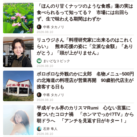
「ほんのり甘くナッツのような食感」蓮の実は
食べられるって知ってる？ 市場には出回ら
ず、生で味わえる期間はわずか
中将 タカノリ
2026.08.10
リュウジさん「料理研究家に出来るのはこれく
らい」 熊本応援の姿に「立派な金額」「あり
がとう」「頭が上がりません」
まいどなトピック
2026.08.10
ボロボロな外観のかに太郎 名物メニュ−500円
の北海道の料理店が営業再開 90歳初代店主が
接客する日も
中将 タカノリ
2026.08.10
平成ギャル界のカリスマRumi 心ない言葉に
傷ついたコロナ禍 「ホンマでっか!?TV」から
朝ドラへ 「アンチを見返す日がキター！」
石井 隼人
2026.08.10