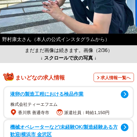
野村康太さん（本人の公式インスタグラムから）
まだまだ画像は続きます。画像（2/36）
↓ スクロールで次の写真 ↓
まいどなの求人情報
求人情報一覧へ
液卵の製造工程における検品作業
株式会社ティーエフエム
香川県 善通寺市
派遣社員：時給1,150円
機械オペレーターなど/未経験OK/製造経験ある方
歓迎/横浜市 金沢区