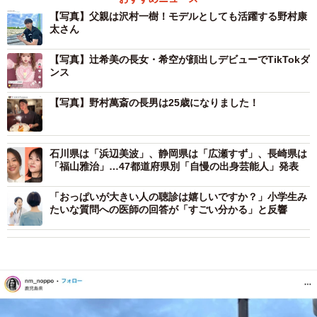
【写真】父親は沢村一樹！モデルとしても活躍する野村康
太さん
【写真】辻希美の長女・希空が顔出しデビューでTikTokダ
ンス
【写真】野村萬斎の長男は25歳になりました！
石川県は「浜辺美波」、静岡県は「広瀬すず」、長崎県は
「福山雅治」…47都道府県別「自慢の出身芸能人」発表
「おっぱいが大きい人の聴診は嬉しいですか？」小学生み
たいな質問への医師の回答が「すごい分かる」と反響