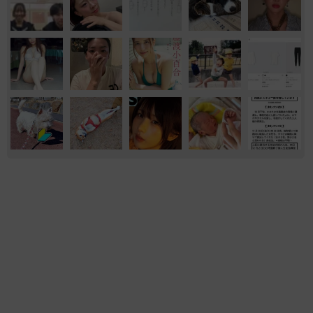
エンタメ
買ってみたい
「不謹慎でないかと」実力派歌手、熊本へ支援
物資…運搬トラックの車体デザインにためら
い 「痛いほど伝わる」「行動され立派」
まいどなトピック
2026.08.06
「ミステリーの女王」と呼ばれた作家の娘は
「2時間サスペンスの女王」 聞いていたのと
違う血液型に「私は誰の子なの？」【徹子の部