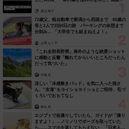
2026.08.06
誰も求めていない職場の「謎マナー」、「過剰
な挨拶」や「お土産配り」を抑えた1位は？
やめられない理由は「周りの目」
まいどなデータ
2026.08.06
自転車通行可の歩道 電動キックボードで走行
中、小学生とあわや衝突！ 「歩道走行は道交
法違反でしょ」と指摘されました【弁護士が解
説】
長澤 芳子
2026.08.06