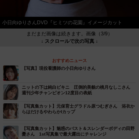
小日向ゆりさんDVD『ヒミツの花園』イメージカット
まだまだ画像は続きます。画像（3/9）
↓ スクロールで次の写真 ↓
おすすめニュース
【写真】現役看護師の小日向ゆりさん
ニットの下は純白ビキニ 圧倒的美貌の桃月なしこさん
週刊少年チャンピオン12度目の表紙
【写真集カット】元保育士グラドル原つむぎさん 浴衣か
らはだけるやわらかIカップ
【写真集カット】魅惑のバスト＆スレンダーボディの田野
憂さん 1st写真集で最大露出にチャレンジ