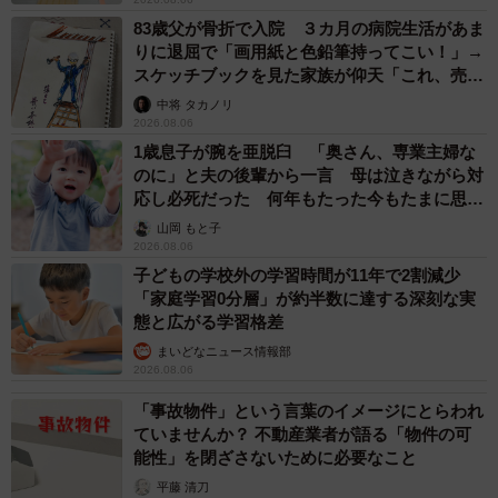
「LINEのQRコードを添付して」社長をかたる詐欺メール
続々 社員を個人アカウントへ誘導→最後は不正送金…求めら
れる「だまされる前提」の対策
井二 かける
2026.08.06
重みも歴史もズッシリ…出雲大社の日本最大級
「大しめ縄」が8年ぶり掛けかえ 伝統の「大
撚り合わせ」が28万回超再生「ほんとに圧巻」
まいどなニュース調査部
2026.08.06
「ふざけてません…真剣です」京都の老舗和菓
子店 次はカブトムシの幼虫 職人が手がけた
ゲテモノ和菓子 見事な造形に「気持ち悪いく
らいリアル」
中将 タカノリ
2026.08.05
【漫画】中学受験のリアル「あの子、最近見な
いね」…御三家を目指していたはずの家庭が消
えていく 限界を迎えた子を目の当りに