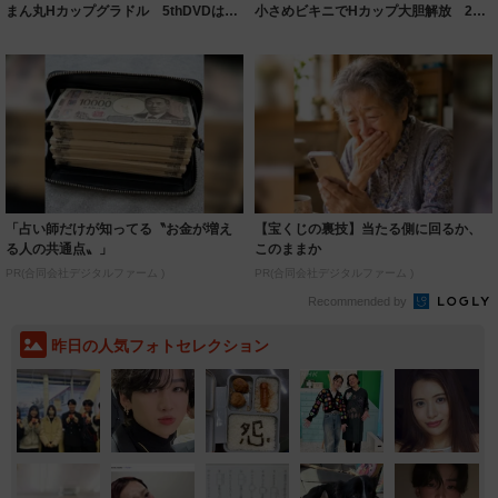
まん丸Hカップグラドル 5thDVDは最
小さめビキニでHカップ大胆解放 2nd
強美尻...
DVDは...
「占い師だけが知ってる〝お金が増え
【宝くじの裏技】当たる側に回るか、
る人の共通点〟」
このままか
PR(合同会社デジタルファーム )
PR(合同会社デジタルファーム )
Recommended by
昨日の人気フォトセレクション