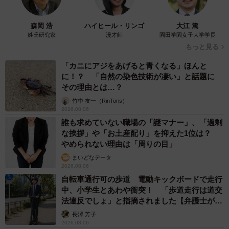
山岡 もと子
2026.08.06
子どもの学校外の学習時間が11年で2割減少
「家庭学習0分層」が約半数に達する深刻な実
態と広がる学習格差
まいどなニュース情報部
2026.08.06
「事故物件」という言葉のイメージにとらわれ
ていませんか？ 不動産業者が語る「物件の可
能性」を閉ざさないために必要なこと
平藤 清刀
2026.08.06
東京・千代田区の中央線高架に心ない落書き
歴史ある昌平橋架道橋の被害に怒りの声 「何
も分かってないし、センスも古い」「罰則強化
して」
中将 タカノリ
2026.08.06
もしかすると「下山ダッシュ」 リニア中央新
幹線の長野県駅 在来線との乗り継ぎなし→な
ら走れば間に合うんじゃない？ 惜しい位置関