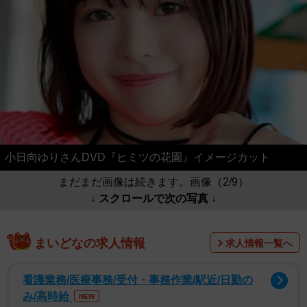
小日向ゆりさんDVD『ヒミツの花園』イメージカット
まだまだ画像は続きます。画像（2/9）
↓ スクロールで次の写真 ↓
まいどなの求人情報
求人情報一覧へ
看護業務/医療事務/受付・事務作業/駅近/日勤の
み/高時給
NEW