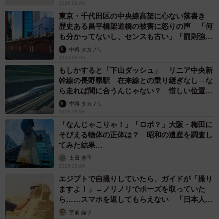
松波 穂乃圭
2026.08.05
市販薬のオーバードーズ対策で改正薬機法が5
月に施行、かぜ薬を購入した人の約6割が「法
改正を認知」乱用防止の指定成分とは？
まいどなニュース情報部
2026.08.05
紗栄子の長男 18歳のモデル、カジュアルコー
デのおしゃれ近影が「両親のいいとこ取りの美
しいお顔立ち」 9歳に渡英し全寮制カレッジ
で学ぶ
まいどなメディア
2026.08.05
たった50パーツのレゴで作った極小仏壇 ろう
そく、花立て、お供えのご飯、観音開きの扉の
奥には位牌も…「チーンの音が聞こえてきそ
う」
山岡 もと子
2026.08.05
透明感が半端ない！ 「50歳には見えない」
「永遠に綺麗」な内田有紀 ショートヘア＆半
袖白シャツの最強夏コーデ