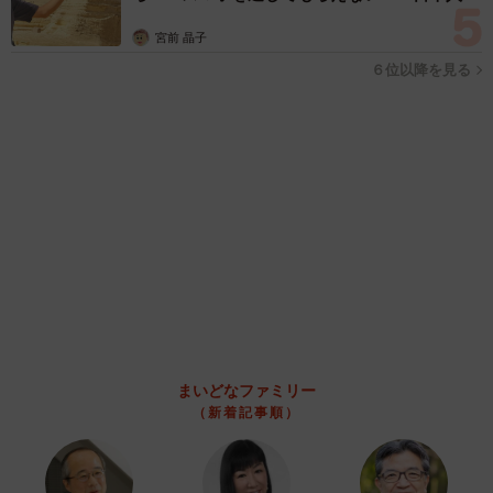
タイの電車の中で見た優先席のマーク 子ども、妊娠、けが
人、お年寄り… 一つだけ謎のものが！？「だから黄色なんで
すね」
中将 タカノリ
2026.08.06
【物価高が直撃】お盆帰省「予定なし」が約半
数 新幹線・高速バスの「使い分け」が鮮明に
まいどなニュース情報部
2026.08.06
83歳父が骨折で入院 ３カ月の病院生活があま
りに退屈で「画用紙と色鉛筆持ってこい！」→
スケッチブックを見た家族が仰天「これ、売れ
ますよ…」
中将 タカノリ
2026.08.06
1歳息子が腕を亜脱臼 「奥さん、専業主婦な
のに」と夫の後輩から一言 母は泣きながら対
応し必死だった 何年もたった今もたまに思い
出し…