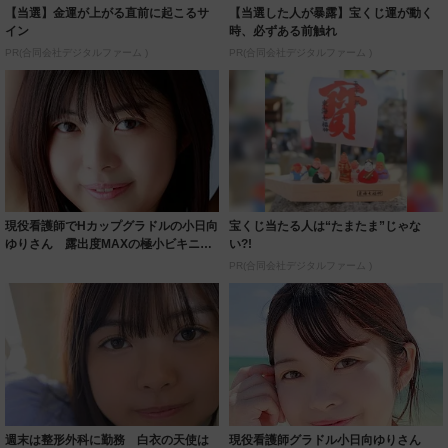
【当選】金運が上がる直前に起こるサ
【当選した人が暴露】宝くじ運が動く
イン
時、必ずある前触れ
PR(合同会社デジタルファーム )
PR(合同会社デジタルファーム )
現役看護師でHカップグラドルの小日向
宝くじ当たる人は“たまたま”じゃな
ゆりさん 露出度MAXの極小ビキニで
い?!
悩殺 3...
PR(合同会社デジタルファーム )
週末は整形外科に勤務 白衣の天使は
現役看護師グラドル小日向ゆりさん