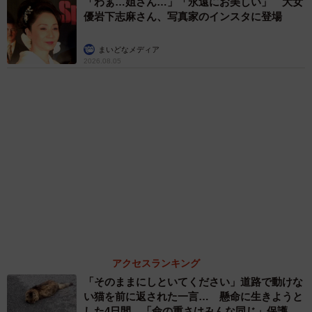
ますよ！」→ノリノリでポーズを取っていた
ら……スマホを返してもらえない 「日本人は
カモ代表かも」「私は6時間で3万円払った」
宮前 晶子
６位以降を見る
まいどなファミリー
（新着記事順）
森岡 浩
ハイヒール・リンゴ
大江 篤
姓氏研究家
漫才師
園田学園女子大学学長
もっと見る
「カニにアジをあげると青くなる」ほんと
に！？ 「自然の染色技術が凄い」と話題に
その理由とは…？
竹中 友一（RinToris）