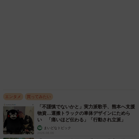
屋】
まいどなニュース
2026.08.06
ウサギになってお尻ふりふり 元NGT48川越紗
彩、ランジェリー＆水着だけのデジタル写真集
は「見てくれたらうれしいな！」
まいどなニュースエンタメ部
2026.08.05
最胸の超新星アイドル あふれそうなバストに
絶景感 お風呂グラビア初挑戦で圧巻ボディ披
露
まいどなニュースエンタメ部
2026.08.05
「わぁ…姐さん…」「永遠にお美しい」 大女
優岩下志麻さん、写真家のインスタに登場
まいどなメディア
2026.08.05
アクセスランキング