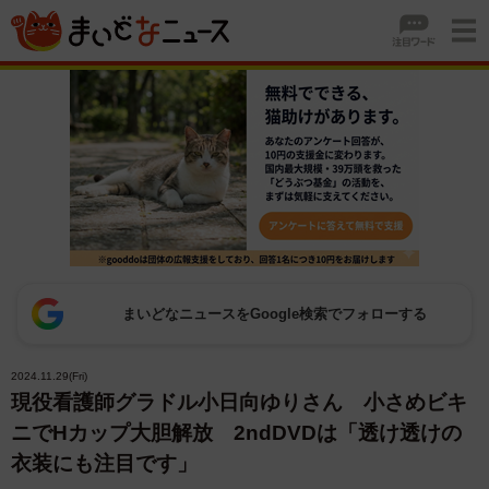
まいどなニュースをGoogle検索でフォローする
2024.11.29(Fri)
現役看護師グラドル小日向ゆりさん 小さめビキ
ニでHカップ大胆解放 2ndDVDは「透け透けの
衣装にも注目です」