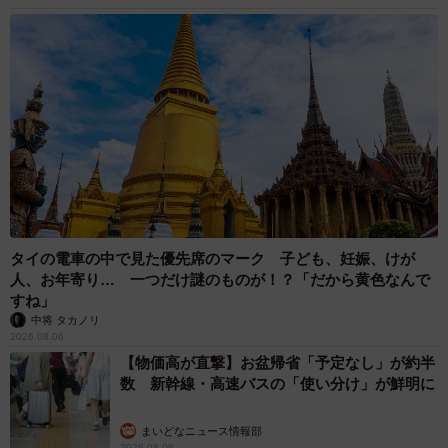
係が反響
中将 タカノリ
2026.08.06
「なんじゃこりゃ！」「ロボ？」大阪・梅田に
そびえる物体の正体は？ 昭和の遺産を調査し
てみた結果…
太田 浩子
2026.08.06
エジプトで自撮りしていたら、ガイドが「撮り
ますよ！」→ノリノリでポーズを取っていた
ら……スマホを返してもらえない 「日本人は
カモ代表かも」「私は6時間で3万円払った」
宮前 晶子
2026.08.06