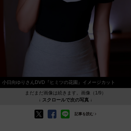
小日向ゆりさんDVD『ヒミツの花園』イメージカット
まだまだ画像は続きます。画像（1/9）
↓ スクロールで次の写真 ↓
記事を読む