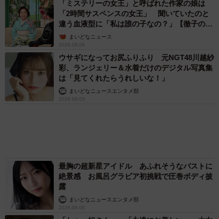
「そのままにしといてください」道路で動けな
い猫を前に返された一言… 懸命に生きようと
した4日間 「命の重さはみんな同じ」保護団
体代表の訴え
渡辺 晴子
72歳父、軽自動車で新潟から四国まで 65歳の
母と2人で3泊4日の旅 パーキングの休憩まで
分刻み… 「大学生でも組まねえよ！」
山岡 もと子
「これ全部長野県」海外のような絶景ショット
に感動と反響「離れてからいいところだったん
だって気づいた」
行橋 友
涼しい「冷感敷きパッド」を気に入った猫さ
ん、”友達”をヨイショヨイショとご招待、毛づ
くろいでおもてなし
椎名 碧
エジプトで自撮りしていたら、ガイドが「撮り