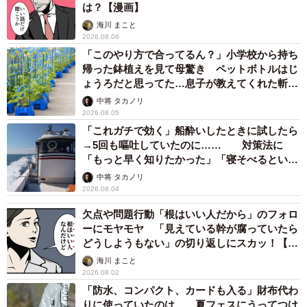
は？【漫画】
海川 まこと
2026.08.06
「このやり方で合ってるん？」小学校から持ち
帰った鉢植えを見て母驚き ペットボトルはじ
ょうろだと思ってた…息子が教えてくれた斬新
な水やりとは
中将 タカノリ
2026.08.05
「これガチで効く」船酔いしたときに試したら
→5回も嘔吐していたのに…… 対策法に
「もっと早く知りたかった」「寝そべるといい
らしい」
中将 タカノリ
2026.08.04
欠点や問題行動「根はいい人だから」のフォロ
ーにモヤモヤ 「見えている幹が腐っていたら
どうしようもない」の切り返しにスカッ！【漫
画】
海川 まこと
2026.08.02
「防水、コンパクト、カードも入る」財布代わ
りに使っていたのは… 夏フェスにうってつけ