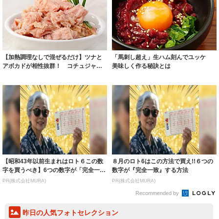
【加熱調理なしで混ぜるだけ】ツナと
「馬刺し超え」生ハム刻んでユッケ
アボカドが相性抜群！ コチュジャン
美味しく作る秘訣とは
が効いた「韓...
【昭和43年以前生まれはロト６この数
８月のロト6はこの方法で買え!!６つの
字を買うべき】6つの数字が「完全一
数字が『完全一致』する方法
致」する方...
PR(株式会社MURA)
PR(株式会社MURA)
Recommended by
昨日の人気フォトセレクション