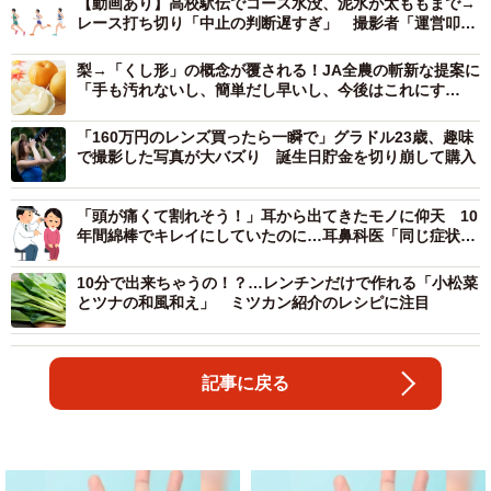
【動画あり】高校駅伝でコース水没、泥水が太ももまで→
レース打ち切り「中止の判断遅すぎ」 撮影者「運営叩き
すぎるのは違う」
梨→「くし形」の概念が覆される！JA全農の斬新な提案に
「手も汚れないし、簡単だし早いし、今後はこれにす
る！」
「160万円のレンズ買ったら一瞬で」グラドル23歳、趣味
で撮影した写真が大バズり 誕生日貯金を切り崩して購入
「頭が痛くて割れそう！」耳から出てきたモノに仰天 10
年間綿棒でキレイにしていたのに…耳鼻科医「同じ症状の
患者さん多い」
10分で出来ちゃうの！？…レンチンだけで作れる「小松菜
とツナの和風和え」 ミツカン紹介のレシピに注目
記事に戻る