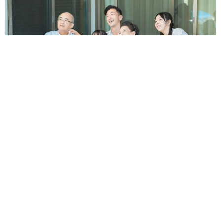
【お盆の帰省】既婚女性の半数以上が「日常より疲れる」 気
遣いや準備で深まる夫婦の温度感ギャップ鮮明に
まいどなニュース情報部
2026.08.07
父は「エミー賞」主演男優賞の真田広之 31歳
イケメン俳優が長髪ヒゲのワイルド近影「ガチ
ヒロさんそっくり」「新たな一面もステキ」
まいどなトピック
2026.08.07
退職金を運用に回せる人は何が違う？ 「退職
金額の多さ」より重要な“ある経験”とは