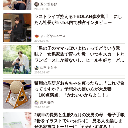
五ヶ瀬 あお
2026.08.07
ラストライブ控えるT-BOLAN森友嵐士 にし
たん社長がTikTok内で独占インタビュー
まいどなニュース
2026.08.07
「男の子のママっぽいよね」ってどういう意
味？ 女系家族で育った母 いつもスカートと
ワンピースしか着ないし、ヒールも好き どの
へんが…
山岡 もと子
2026.08.07
猫用の爪研ぎおもちゃを買ったら…「これで合
ってますか？」予想外の使い方が大反響
「100点満点」「かわいいからよし！」
梨木 香奈
2026.08.07
2歳半の長男と生後2カ月の次男の母 母子手帳
2冊をイラストでいっぱいに 見る人を楽しま
せる家族ストーリーに「かわいすぎる！」