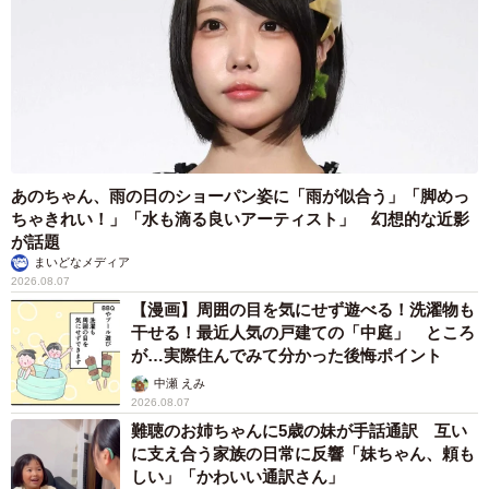
あのちゃん、雨の日のショーパン姿に「雨が似合う」「脚めっ
ちゃきれい！」「水も滴る良いアーティスト」 幻想的な近影
が話題
まいどなメディア
2026.08.07
【漫画】周囲の目を気にせず遊べる！洗濯物も
干せる！最近人気の戸建ての「中庭」 ところ
が…実際住んでみて分かった後悔ポイント
中瀬 えみ
2026.08.07
難聴のお姉ちゃんに5歳の妹が手話通訳 互い
に支え合う家族の日常に反響「妹ちゃん、頼も
しい」「かわいい通訳さん」