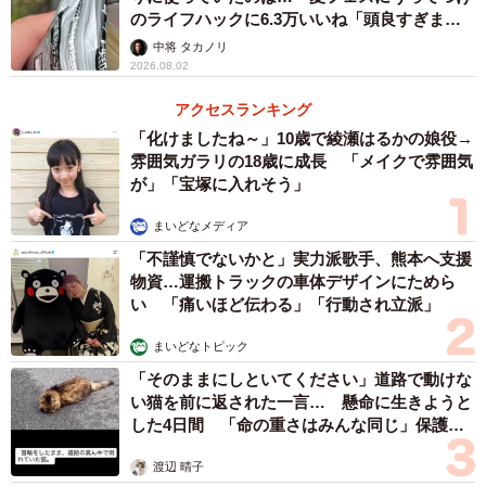
のライフハックに6.3万いいね「頭良すぎま
す」
中将 タカノリ
2026.08.02
アクセスランキング
「化けましたね～」10歳で綾瀬はるかの娘役→
雰囲気ガラリの18歳に成長 「メイクで雰囲気
が」「宝塚に入れそう」
まいどなメディア
「不謹慎でないかと」実力派歌手、熊本へ支援
物資…運搬トラックの車体デザインにためら
い 「痛いほど伝わる」「行動され立派」
まいどなトピック
「そのままにしといてください」道路で動けな
い猫を前に返された一言… 懸命に生きようと
した4日間 「命の重さはみんな同じ」保護団
体代表の訴え
渡辺 晴子