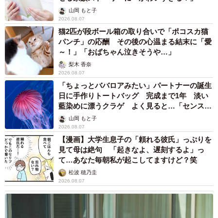
山岡 もと子
2026.08.07
猫2匹が段ボール箱の取り合いで「ポコスカ猫
パンチ」の応酬 その後の心温まる結末に「愛
～！」「おばちゃん泣きそうや…」
梨木 香奈
2026.08.07
「ちょっとババロアみたい」パートナーの誕生
日に手作りトートバッグ 完成まで1年 淡い
藍染めに漂うクラゲ よく見ると…「センスす
ごい」
山岡 もと子
2026.08.07
【漫画】大学生息子の「頼れる彼氏」っぷりを
見て母は絶句 「起きなよ、遅刻するよ」っ
て…あなた毎朝私が起こしてますけど？笑
松波 穂乃圭
2026.08.07