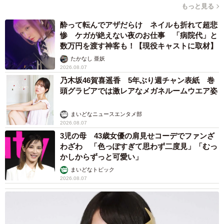
もっと見る
酔って転んでアザだらけ ネイルも折れて超悲
惨 ケガが絶えない夜のお仕事 「病院代」と
数万円を渡す神客も！【現役キャストに取材】
たかなし 亜妖
2026.08.07
乃木坂46賀喜遥香 5年ぶり週チャン表紙 巻
頭グラビアでは激レアなメガネルームウエア姿
まいどなニュースエンタメ部
2026.08.07
3児の母 43歳女優の肩見せコーデでファンざ
わざわ 「色っぽすぎて思わず二度見」「むっ
かしからずっと可愛い」
まいどなトピック
2026.08.07