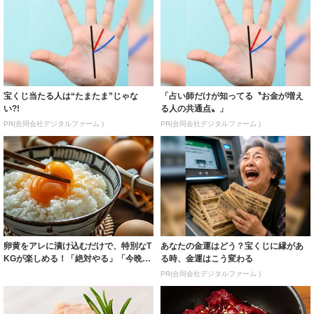
宝くじ当たる人は“たまたま”じゃな
「占い師だけが知ってる〝お金が増え
い?!
る人の共通点〟」
PR(合同会社デジタルファーム )
PR(合同会社デジタルファーム )
卵黄をアレに漬け込むだけで、特別なT
あなたの金運はどう？宝くじに縁があ
KGが楽しめる！「絶対やる」「今晩の
る時、金運はこう変わる
夕食用に...
PR(合同会社デジタルファーム )