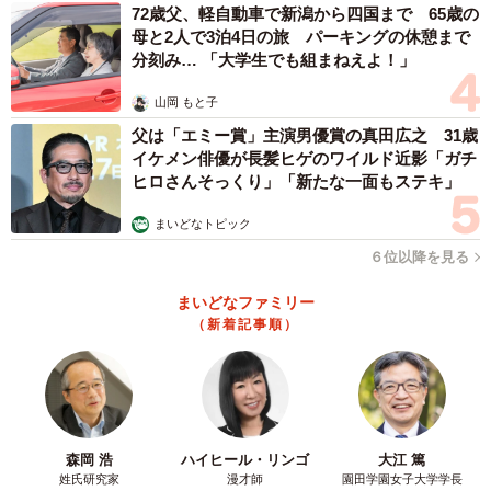
72歳父、軽自動車で新潟から四国まで 65歳の
母と2人で3泊4日の旅 パーキングの休憩まで
分刻み… 「大学生でも組まねえよ！」
山岡 もと子
父は「エミー賞」主演男優賞の真田広之 31歳
イケメン俳優が長髪ヒゲのワイルド近影「ガチ
ヒロさんそっくり」「新たな一面もステキ」
まいどなトピック
６位以降を見る
まいどなファミリー
（新着記事順）
森岡 浩
ハイヒール・リンゴ
大江 篤
姓氏研究家
漫才師
園田学園女子大学学長