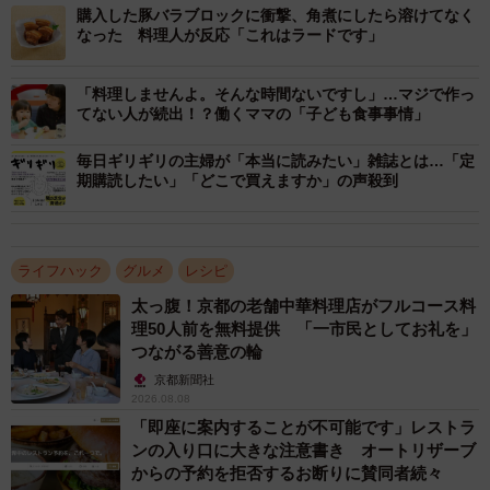
卓に頻繁に登場しちゃいそうです」と実際に作ってみた人
購入した豚バラブロックに衝撃、角煮にしたら溶けてなく
なった 料理人が反応「これはラードです」
の感想も寄せられています。
「料理しませんよ。そんな時間ないですし」…マジで作っ
出典：ミツカン公式インスタグラム／レンチンだけ！10分
てない人が続出！？働くママの「子ども食事事情」
以内でプラス1品小松菜とツナの和風和え
https://www.instagram.com/p/C39tOSWyLxN/
毎日ギリギリの主婦が「本当に読みたい」雑誌とは…「定
期購読したい」「どこで買えますか」の声殺到
ライフハック
グルメ
レシピ
太っ腹！京都の老舗中華料理店がフルコース料
理50人前を無料提供 「一市民としてお礼を」
つながる善意の輪
京都新聞社
2026.08.08
「即座に案内することが不可能です」レストラ
ンの入り口に大きな注意書き オートリザーブ
からの予約を拒否するお断りに賛同者続々