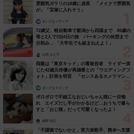
雰囲気ガラリの18歳に成長 「メイクで雰囲気
が」「宝塚に入れそう」
まいどなメディア
72歳父、軽自動車で新潟から四国まで 65歳の
母と2人で3泊4日の旅 パーキングの休憩まで
分刻み… 「大学生でも組まねえよ！」
山岡 もと子
両親は「東京キッド」の看板役者 ライダー演
じた42歳元俳優が再婚妻との「ウエディングフ
ォト」計画を明言 「センスあるカメラマン求
む」
まいどなトピック
ボロボロで不細工なおじいちゃん猫に一目惚
れ エイズだし手がかかるけど…おうちで暮ら
すと「おじ猫」だって可愛くなったよ！
鶴野 浩己
「不謹慎でないかと」実力派歌手、熊本へ支援