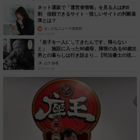
ネット通販で「運営者情報」を見る人は約8
割 信頼できるサイト・怪しいサイトの判断基
準とは？
まいどなニュース情報部
2026.08.08
「息子を一人にしてきたんです、帰らない
と」 施設に入った90歳母、障害のある60歳次
男との暮らしは行き詰まり…【司法書士の現場
から】
山下 静香
2026.08.08