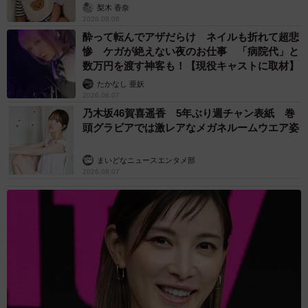
梨木 香奈
2026.08.08
酔って転んでアザだらけ ネイルも折れて超悲
惨 ケガが絶えない夜のお仕事 「病院代」と
数万円を渡す神客も！【現役キャストに取材】
たかなし 亜妖
2026.08.07
乃木坂46賀喜遥香 5年ぶり週チャン表紙 巻
頭グラビアでは激レアなメガネルームウエア姿
まいどなニュースエンタメ部
2026.08.07