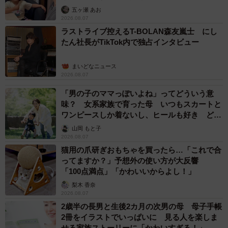
五ヶ瀬 あお
2026.08.07
ラストライブ控えるT-BOLAN森友嵐士 にし
たん社長がTikTok内で独占インタビュー
まいどなニュース
2026.08.07
「男の子のママっぽいよね」ってどういう意
味？ 女系家族で育った母 いつもスカートと
ワンピースしか着ないし、ヒールも好き どの
へんが…
山岡 もと子
2026.08.07
猫用の爪研ぎおもちゃを買ったら…「これで合
ってますか？」予想外の使い方が大反響
「100点満点」「かわいいからよし！」
梨木 香奈
2026.08.07
2歳半の長男と生後2カ月の次男の母 母子手帳
2冊をイラストでいっぱいに 見る人を楽しま
せる家族ストーリーに「かわいすぎる！」