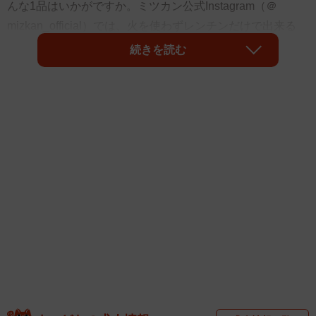
んな1品はいかがですか。ミツカン公式Instagram（＠
mizkan_official）では、火を使わずレンチンだけで出来る
「小松菜とツナの和風和え」のレシピを紹介。なんと10分
続きを読む
以内で作れてしまうといい、3500件近い「いいね」が寄せ
られるなど注目を集めています。
時間がないけど、もう一品ほしいときに…