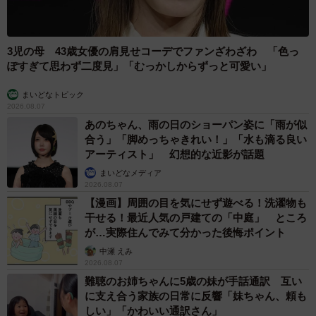
3児の母 43歳女優の肩見せコーデでファンざわざわ 「色っ
ぽすぎて思わず二度見」「むっかしからずっと可愛い」
まいどなトピック
2026.08.07
あのちゃん、雨の日のショーパン姿に「雨が似
合う」「脚めっちゃきれい！」「水も滴る良い
アーティスト」 幻想的な近影が話題
まいどなメディア
2026.08.07
【漫画】周囲の目を気にせず遊べる！洗濯物も
干せる！最近人気の戸建ての「中庭」 ところ
が…実際住んでみて分かった後悔ポイント
中瀬 えみ
2026.08.07
難聴のお姉ちゃんに5歳の妹が手話通訳 互い
に支え合う家族の日常に反響「妹ちゃん、頼も
しい」「かわいい通訳さん」