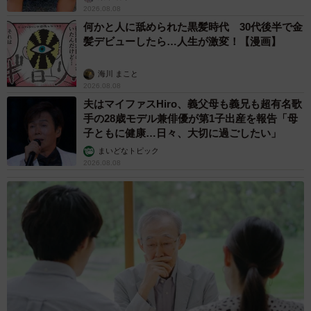
2026.08.08
何かと人に舐められた黒髪時代 30代後半で金
髪デビューしたら…人生が激変！【漫画】
海川 まこと
2026.08.08
夫はマイファスHiro、義父母も義兄も超有名歌
手の28歳モデル兼俳優が第1子出産を報告「母
子ともに健康…日々、大切に過ごしたい」
まいどなトピック
2026.08.08