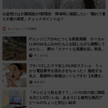
お盆明けは介護相談が3割増加 帰省時に確認したい「離れて暮
らす親の異変」チェックポイントは？
まいどなニュース情報部
2026.08.08
ITエンジニアがAIとつくる家庭菜園 ローカル
LLMのゆるふわAIたちとお話しながら開墾して
みたら… 夢の「スマートな菜園生活」実現な
るか
井二 かける
2026.08.08
プチバズしたママ友とのLINEスクショ うっ
かり電話番号を流出させちゃった！ 激怒する
友人 慰謝料の相場はいくらですか【弁護士が
解説】
長澤 芳子
2026.08.08
「テレビより私を見て？」パパの目の前に陣取
る犬に1.4万いいね あまりにも健気な熱烈ア
ピールのちょっと切ない結末