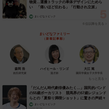
物資…運搬トラックの車体デザインにためら
い 「痛いほど伝わる」「行動され立派」
まいどなトピック
６位以降を見る
まいどなファミリー
（新着記事順）
森岡 浩
ハイヒール・リンゴ
大江 篤
姓氏研究家
漫才師
園田学園女子大学学長
もっと見る
「だんだん時代劇俳優みたく…」国民的バンド
の55歳ボーカリスト 競馬界の57歳レジェンド
らとの「夏祭り満喫ショット」に驚きの声続々
まいどなトピック
2026.08.08