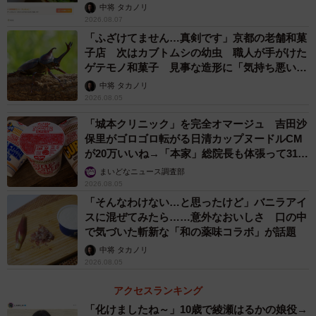
中将 タカノリ
2026.08.07
「ふざけてません…真剣です」京都の老舗和菓
子店 次はカブトムシの幼虫 職人が手がけた
ゲテモノ和菓子 見事な造形に「気持ち悪いく
らいリアル」
中将 タカノリ
2026.08.05
「城本クリニック」を完全オマージュ 吉田沙
保里がゴロゴロ転がる日清カップヌードルCM
が20万いいね→「本家」総院長も体張って31万
いいね
まいどなニュース調査部
2026.08.05
「そんなわけない…と思ったけど」バニラアイ
スに混ぜてみたら……意外なおいしさ 口の中
で気づいた斬新な「和の薬味コラボ」が話題
中将 タカノリ
2026.08.05
アクセスランキング
「化けましたね～」10歳で綾瀬はるかの娘役→