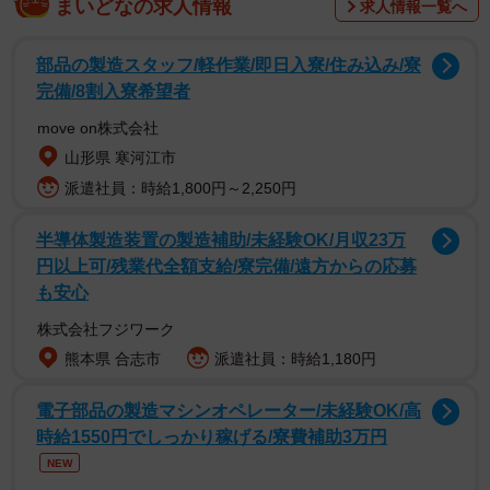
まいどなの求人情報
求人情報一覧へ
▽材料（2人分）
部品の製造スタッフ/軽作業/即日入寮/住み込み/寮
完備/8割入寮希望者
・小松菜 1/2束（150g）
・ツナ缶 1缶（70g）
move on株式会社
・市販の追いがつおつゆ2倍 大さじ2
山形県 寒河江市
・のり 適量
派遣社員：時給1,800円～2,250円
半導体製造装置の製造補助/未経験OK/月収23万
▽作り方
円以上可/残業代全額支給/寮完備/遠方からの応募
も安心
① 小松菜を3㎝の長さに切り、耐熱容器に入れ、ふんわり
株式会社フジワーク
とラップをし電子レンジ（600W）で2分加熱する。
熊本県 合志市
派遣社員：時給1,180円
② 耐熱容器のまま小松菜の水けをきり、かるく油をきっ
たツナ缶、ちぎったのりをのせる。
電子部品の製造マシンオペレーター/未経験OK/高
③ 最後に追いがつおつゆ2倍を加え、よく和えたら完成で
時給1550円でしっかり稼げる/寮費補助3万円
す。
NEW