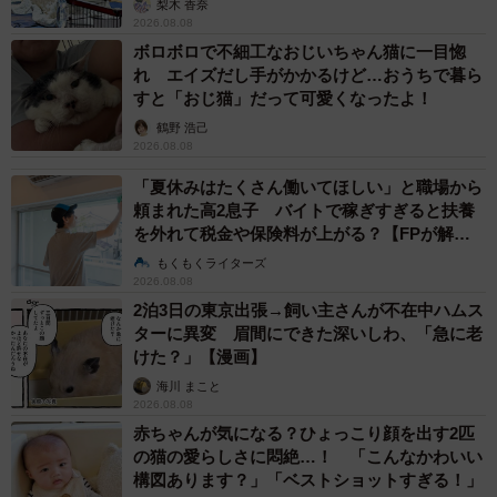
梨木 香奈
2026.08.08
ボロボロで不細工なおじいちゃん猫に一目惚
れ エイズだし手がかかるけど…おうちで暮ら
すと「おじ猫」だって可愛くなったよ！
鶴野 浩己
2026.08.08
「夏休みはたくさん働いてほしい」と職場から
頼まれた高2息子 バイトで稼ぎすぎると扶養
を外れて税金や保険料が上がる？【FPが解
説】
もくもくライターズ
2026.08.08
2泊3日の東京出張→飼い主さんが不在中ハムス
ターに異変 眉間にできた深いしわ、「急に老
けた？」【漫画】
海川 まこと
2026.08.08
赤ちゃんが気になる？ひょっこり顔を出す2匹
の猫の愛らしさに悶絶…！ 「こんなかわいい
構図あります？」「ベストショットすぎる！」