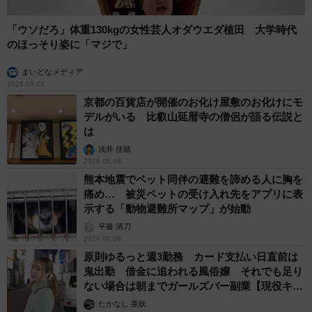
「ウソだろ」体重130kgの女性芸人オダウエダ植田 大学時代
のほっそり姿に「マジで」
まいどなメディア
2026.08.08
京都の百貨店が開催のお化け屋敷のお化けにモ
デルがいる 比叡山延暦寺の僧侶が語る伝説と
は
浅井 佳穂
2026.08.08
熊本地震でペット同伴の避難を諦める人に胸を
痛め… 被災ペットの受け入れ先をアプリに表
示する「動物避難所マップ」が始動
平藤 清刀
2026.08.08
原則ゆるっと週3勤務 カード支払い日直前は
鬼出勤 借金に追われる風俗嬢 それでも足り
ない場合は朝までガールズバー副業【現役キャ
ストに取材】
たかなし 亜妖