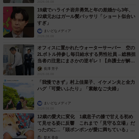
2026.08.08
19歳でハライチ岩井勇気と年の差婚から3年、
22歳元おはガール髪バッサリ「ショート似合い
すぎ」
まいどなメディア
2026.08.08
オフィスに置かれたウォーターサーバー 空の
2Lボトル持参し毎日給水する男性社員→総務担
当者の注意にまさかの逆ギレ！【弁護士が解
説】
長澤 芳子
2026.08.08
「我慢できず」村上佳菜子、イケメン夫と全力
ハグ「可愛いふたり」「素敵なご夫婦」
まいどなメディア
2026.08.08
12歳の愛犬に変化 1歳息子の膝で甘える初め
て見せる姿に反響 これまで「見守る立場」だ
ったのに…「頭ポンポンが愛に満ちている」
「尊…」
梨木 香奈