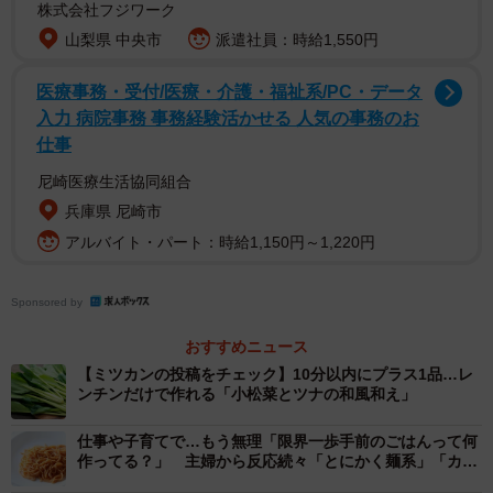
株式会社フジワーク
山梨県 中央市
派遣社員：時給1,550円
医療事務・受付/医療・介護・福祉系/PC・データ
入力 病院事務 事務経験活かせる 人気の事務のお
仕事
尼崎医療生活協同組合
兵庫県 尼崎市
アルバイト・パート：時給1,150円～1,220円
2/2
Sponsored by
時間がない時でも野菜を摂れるのは嬉しい※画像はイメージです
おすすめニュース
（Hanasaki/stock.adobe.com）
【ミツカンの投稿をチェック】10分以内にプラス1品…レ
ンチンだけで作れる「小松菜とツナの和風和え」
投稿には「パパッと簡単に出来るのがとてもありがたい」
「手軽にできそう作ってみます」といったコメントのほ
仕事や子育てで…もう無理「限界一歩手前のごはんって何
作ってる？」 主婦から反応続々「とにかく麺系」「カッ
か、「美味しかったです、ペロリと食べちゃいました。食
ト野菜の炒め物」