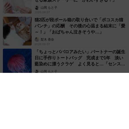
山岡 もと子
2026.08.07
猫2匹が段ボール箱の取り合いで「ポコスカ猫
パンチ」の応酬 その後の心温まる結末に「愛
～！」「おばちゃん泣きそうや…」
梨木 香奈
2026.08.07
「ちょっとババロアみたい」パートナーの誕生
日に手作りトートバッグ 完成まで1年 淡い
藍染めに漂うクラゲ よく見ると…「センスす
ごい」
山岡 もと子
2026.08.07