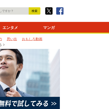
エンタメ
マンガ
の
思い出
おもしろ動画
る