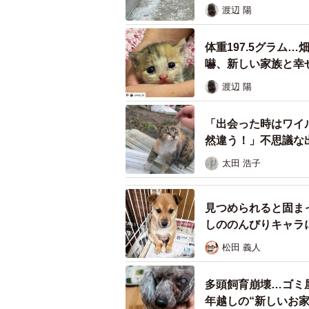
渡辺 陽
体重197.5グラム
嚇、新しい家族と幸
渡辺 陽
「出会った時はワイ
然違う！」不思議な
太田 浩子
見つめられると固ま
しののんびりキャラ
松田 義人
1匹でポツンと取り
多頭飼育崩壊…ゴミ
ともみさんは「体調悪そうな子猫が
年越しの“新しいお
尋ねました。