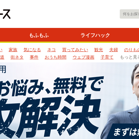
もふもふ
ライフハック
い
家族
気になる
ネコ
買ってみたい
観光
夫婦
のりも
道
街ネタ
事件
おうち時間
ウェブ漫画
子育て
もっと見