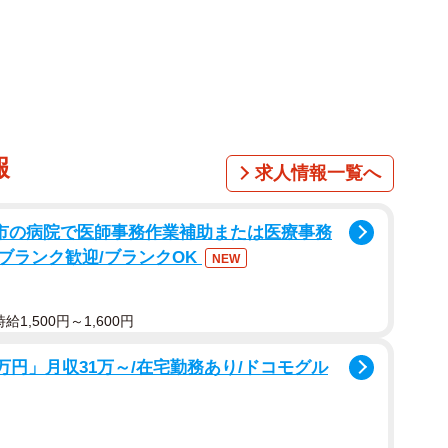
報
求人情報一覧へ
1/6
蓮田市の病院で医師事務作業補助または医療事務
がっていた＝tuki_komugiさん提供
ブランク歓迎/ブランクOK
NEW
歩いていると、一軒家の敷地内で母猫と2匹の子猫がい
留まり、動けない様子で弱っていました。近づいてみる
1,500円～1,600円
ら逃げましたが、白黒の子猫はその場から全く動こうと
万円」月収31万～/在宅勤務あり/ドコモグル
なかったのです」