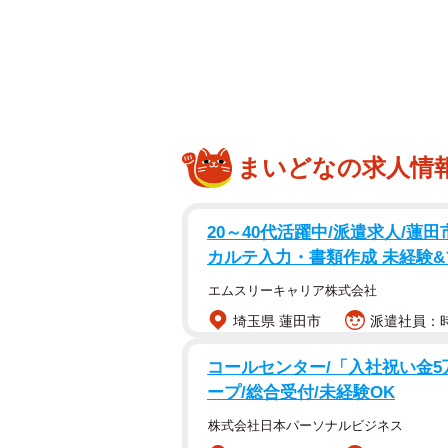
まいどなの求人情
20～40代活躍中/派遣求人/
両目が完全に塞
カルテ入力・書類作成 未経験&
その日、買い物帰りにいつもの道を
エムスリーキャリア株式会社
ました。白黒の子猫だけがその場に
埼玉県 蓮田市
派遣社員：時給
と母猫と三毛の子猫はすぐその場か
しませんでした。
コールセンター/「入社祝い金5
ープ/総合受付/未経験OK
「今振り返ると、逃げたくても動け
株式会社日本パーソナルビジネス