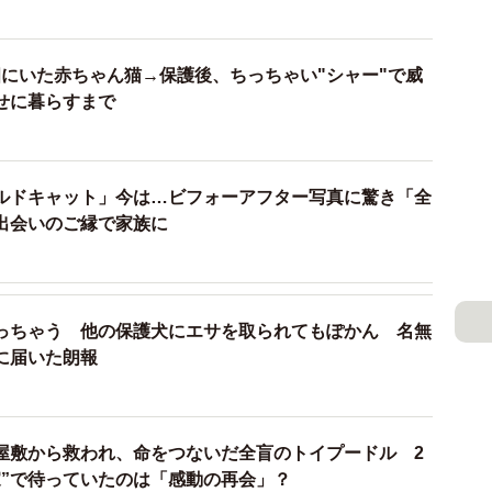
…畑にいた赤ちゃん猫→保護後、ちっちゃい"シャー"で威
せに暮らすまで
ルドキャット」今は…ビフォーアフター写真に驚き「全
出会いのご縁で家族に
っちゃう 他の保護犬にエサを取られてもぽかん 名無
に届いた朗報
2/6
残されていた＝tuki_komugiさん提供
屋敷から救われ、命をつないだ全盲のトイプードル 2
いるので、保護してもよいですか？」と、その家の人に
家”で待っていたのは「感動の再会」？