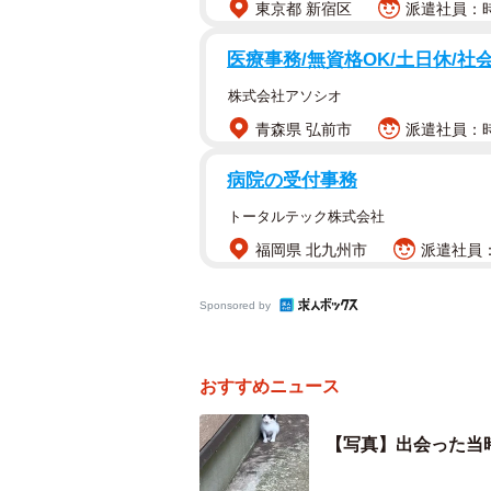
東京都 新宿区
派遣社員：時給
医療事務/無資格OK/土日休/社
株式会社アソシオ
青森県 弘前市
派遣社員：時給
病院の受付事務
トータルテック株式会社
福岡県 北九州市
派遣社員：時
Sponsored by
おすすめニュース
【写真】出会った当