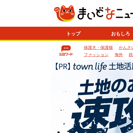
ニ
トップ
おもしろ
ュ
ー
保護犬・保護猫
かんさ
ス
一
ファッション
海外
鉄
覧