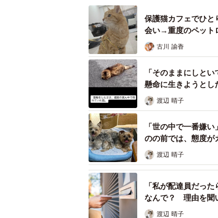
保護猫カフェでひと
会い→重度のペット
古川 諭香
「そのままにしとい
懸命に生きようとし
すやすや安心して寝
え
渡辺 晴子
保護した子猫、名付けて「つき」は
「世の中で一番嫌い
る力すら失っていました。命を救う
のの前では、態度が
渡辺 晴子
「体重は400gと非常に細かったた
つきの世話をしながら、毎日の不安
とか治療で回復しましたが、左目は
「私が配達員だった
なんで？ 理由を聞
渡辺 晴子