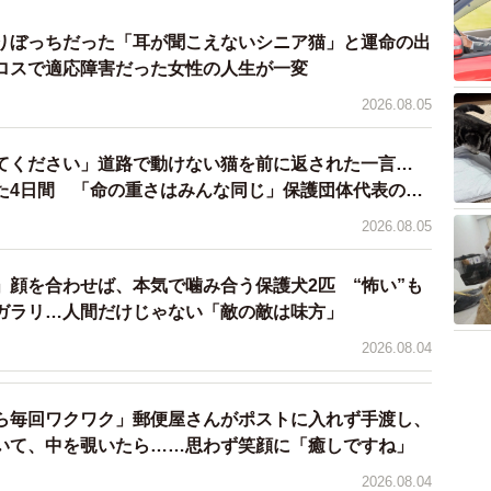
りぼっちだった「耳が聞こえないシニア猫」と運命の出
ロスで適応障害だった女性の人生が一変
2026.08.05
てください」道路で動けない猫を前に返された一言…
3/6
た4日間 「命の重さはみんな同じ」保護団体代表の訴
るつきちゃん＝tuki_komugiさん提供
2026.08.05
、保護当時わずか1カ月半。目は目やにで塞がり、逃げ
」顔を合わせば、本気で噛み合う保護犬2匹 “怖い”も
ためにすぐに病院へ向かいました。
ガラリ…人間だけじゃない「敵の敵は味方」
2026.08.04
め、シリンジでの授乳が必要でした。自力で食べられない
と向き合いました。つきの目は癒着していて右目はなん
残念ながら治ることはありませんでした」
ら毎回ワクワク」郵便屋さんがポストに入れず手渡し、
いて、中を覗いたら……思わず笑顔に「癒しですね」
2026.08.04