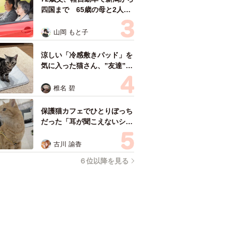
四国まで 65歳の母と2人で
3泊4日の旅 パーキングの休
憩まで分刻み… 「大学生で
山岡 もと子
も組まねえよ！」
涼しい「冷感敷きパッド」を
気に入った猫さん、”友達”を
ヨイショヨイショとご招待、
毛づくろいでおもてなし
椎名 碧
保護猫カフェでひとりぼっち
だった「耳が聞こえないシニ
ア猫」と運命の出会い→重度
のペットロスで適応障害だっ
古川 諭香
た女性の人生が一変
６位以降を見る