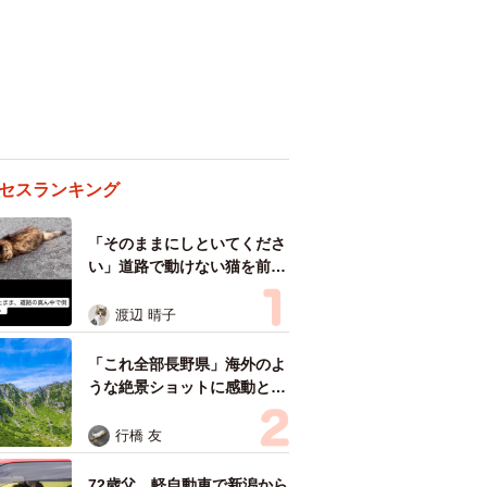
セスランキング
「そのままにしといてくださ
い」道路で動けない猫を前に
返された一言… 懸命に生き
ようとした4日間 「命の重
渡辺 晴子
さはみんな同じ」保護団体代
表の訴え
「これ全部長野県」海外のよ
うな絶景ショットに感動と反
響「離れてからいいところだ
ったんだって気づいた」
行橋 友
72歳父、軽自動車で新潟から