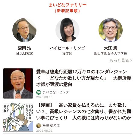
は、男子高校生の父親と女子高校生の母親は「女性の身体
まいどなファミリー
の仕組み」（58.6％、40.9％）、男子高校生の母親は「安
（新着記事順）
全な避妊方法」（55.6％）、女子高校生の父親は「妊娠の
仕組み」（56.5％）がそれぞれ最多となりました。
森岡 浩
ハイヒール・リンゴ
大江 篤
姓氏研究家
漫才師
園田学園女子大学学長
もっと見る
愛車は総走行距離17万キロのホンダレジェン
ド 「どなたか欲しい方が居たら」 大御所漫
4/4
才師が譲渡の意向
まいどなトピック
生殖や性に関する知識を自分の子どもに正しく伝える自信（提供画像）
2026.08.06
【漫画】「高い家賃を払えるのに、まだ欲し
続けて、「生殖や性に関する知識を自分の子ども正しく伝
い？」高級レジデンスの七夕飾り、書かれた願
えられる自信」について聞いたところ、第一子が高校生の
い事にびっくり 人の欲には終わりがないのか
親の約7割が「自身がない」（あまりない44.0％、まったく
松波 穂乃圭
2026.08.06
ない29.0％）と回答。特に父親（男子高校生の父親68.0％