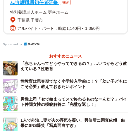
ム/介護職員初任者研修
NEW
と答えた一方、40代では16.6％とこちらも年代が上がると
特別養護老人ホーム 更科ホーム
ともに少なくなっています。
千葉県 千葉市
アルバイト・パート：時給1,140円～1,350円
また、「生殖や性に関する教育を受けたかった年齢（理
想）」の平均は10代が「13.5歳」、20代が「14.7歳」、30
Sponsored by
代が「15.1歳」、40代が「15.2歳」でした。
おすすめニュース
一方、「実際に知識を得た年齢（現実）」の平均年齢は、
「赤ちゃんってどうやってできるの？」…いつからどう教
えている？性教育
10代が「13.8歳」、20代が「15.0歳」、30代が「15.2
歳」、40代「15.5歳」となり、年代が上がるほど遅いこと
性教育は思春期でなく小学校入学前に！？「幼い子どもに
がわかりました。
こそ必要」教えておきたいポイント
男性上司「セで始まってスで終わるものなーんだ？」バイ
続けて、「生殖や性に関する十分な知識を得た経験があ
ト仲間女性の模範解答に「完璧な返し！」
る」と答えた人に、「生殖や性に関する情報を誰から教え
てもらいましたか」と聞いたところ、「中学校の授業」
1人で外泊…妻が夫の浮気を疑い、興信所に調査依頼 結
（10代83.8％、20代70.1％、30代64.5％、40代54.4％）、
果にSNS爆笑「写真面白すぎ」