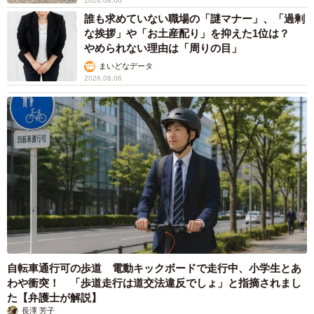
2026.08.06
誰も求めていない職場の「謎マナー」、「過剰
な挨拶」や「お土産配り」を抑えた1位は？
やめられない理由は「周りの目」
まいどなデータ
2026.08.06
自転車通行可の歩道 電動キックボードで走行中、小学生とあ
わや衝突！ 「歩道走行は道交法違反でしょ」と指摘されまし
た【弁護士が解説】
長澤 芳子