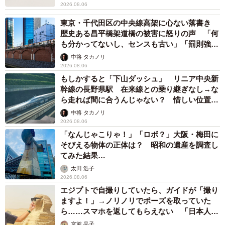
2026.08.06
東京・千代田区の中央線高架に心ない落書き
歴史ある昌平橋架道橋の被害に怒りの声 「何
も分かってないし、センスも古い」「罰則強化
して」
中将 タカノリ
2026.08.06
もしかすると「下山ダッシュ」 リニア中央新
幹線の長野県駅 在来線との乗り継ぎなし→な
ら走れば間に合うんじゃない？ 惜しい位置関
係が反響
中将 タカノリ
2026.08.06
「なんじゃこりゃ！」「ロボ？」大阪・梅田に
そびえる物体の正体は？ 昭和の遺産を調査し
てみた結果…
太田 浩子
2026.08.06
エジプトで自撮りしていたら、ガイドが「撮り
ますよ！」→ノリノリでポーズを取っていた
ら……スマホを返してもらえない 「日本人は
カモ代表かも」「私は6時間で3万円払った」
宮前 晶子