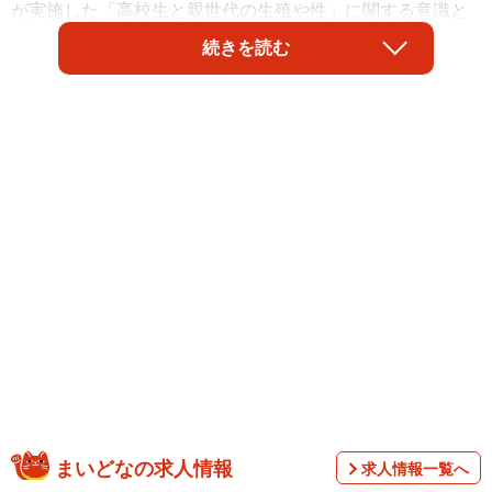
が実施した「高校生と親世代の生殖や性」に関する意識と
実態調査によると、約9割の親が「性教育をしたことがな
続きを読む
い」と回答しました。また、生殖や性に関して、約7割が
「子どもに正しく伝える自信がない」と回答したそうで
す。
まいどなの求人情報
求人情報一覧へ
調査は、全国の15歳〜49歳の男女を対象として、2024年3