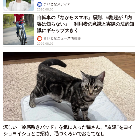
まいどなメディア
2026.08.05
自転車の「ながらスマホ」罰則、6割超が「内
容は知らない」 利用者の意識と実際の法的知
識にギャップ大きく
まいどなニュース情報部
2026.08.05
涼しい「冷感敷きパッド」を気に入った猫さん、”友達”をヨイ
ショヨイショとご招待、毛づくろいでおもてなし