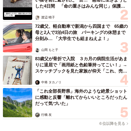
した4日間 「命の重さはみんな同じ」保護団
「親子で話し合った経験がない」と答えた高校生（184人）
体代表の訴え
渡辺 晴子
と親（372人）にその理由を尋ねたところ、高校生は「気ま
72歳父、軽自動車で新潟から四国まで 65歳の
ずいから」（44.0％）、「恥ずかしいから」（40.8％）、
母と2人で3泊4日の旅 パーキングの休憩まで
親は「タイミングがないから」（24.7％）、「どう話した
分刻み… 「大学生でも組まねえよ！」
らいいかわからないから」（17.7％）が高校生に比べ高く
山岡 もと子
なっています。
83歳父が骨折で入院 ３カ月の病院生活があま
りに退屈で「画用紙と色鉛筆持ってこい！」→
第一子が高校生の親に対して、「生殖や性に関する知識や
スケッチブックを見た家族が仰天「これ、売れ
正しい情報がなくて困った経験」について聞いたところ、
ますよ…」
中将 タカノリ
「とてもある」（6.5％）と「まあある」（18.8％）を合わ
「これ全部長野県」海外のような絶景ショット
せると、親の25.3％が知識や情報がなくて“困った経験があ
に感動と反響「離れてからいいところだったん
る”と回答しており、特に男子高校生の父親が29.0％で最も
だって気づいた」
多くなりました。
行橋 友
６位以降を見る
また、「知識や正しい情報がなくて困った経験」について