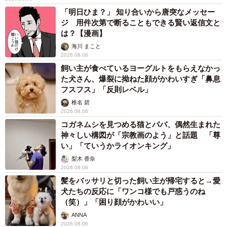
また、生殖や性に関する情報を得る際のメディアについて
「明日ひま？」 知り合いから唐突なメッセー
「チェックするメディア」は、男女いずれも「ニュース系
ジ 用件次第で断ることもできる賢い返信文と
は？【漫画】
ウェブサイト」「動画配信・共有サイト」「学校の教材」
海川 まこと
が上位に挙げられたものの、「特に気にしていない、わか
2026.08.06
らない」が約4割でトップでした。
飼い主が食べているヨーグルトをもらえなかっ
た犬さん、爆裂に拗ねた顔がかわいすぎ「鼻息
「信頼できるメディア」としても「学校の教材」が男女と
フスフス」「反則レベル」
もに多いものの、こちらも「特に気にしていない、わから
椎名 碧
2026.08.06
ない」が4割超で最多となりました。
コガネムシを見つめる猫とパパ、偶然生まれた
神々しい構図が「宗教画のよう」と話題 「尊
一方、親の「情報源（人や機関。メディアは含まず）」
い」「ていうかライオンキング」
「チェックするメディア」「信頼できるメディア」として
梨木 香奈
2026.08.06
は、いずれの項目も「特にない・わからない」が最も多く
髪をバッサリと切った飼い主が帰宅すると→愛
なりました。
犬たちの反応に「ワンコ様でも戸惑うのね
（笑）」「困り顔がかわいい」
ANNA
2026.08.06