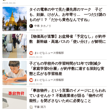
2026.08.06
タイの電車の中で見た優先席のマーク 子ど
も、妊娠、けが人、お年寄り… 一つだけ謎の
ものが！？「だから黄色なんですね」
中将 タカノリ
2026.08.06
【物価高が直撃】お盆帰省「予定なし」が約半
数 新幹線・高速バスの「使い分け」が鮮明に
まいどなニュース情報部
2026.08.06
子どもの学校外の学習時間が11年で2割減少
「家庭学習0分層」が約半数に達する深刻な実
態と広がる学習格差
まいどなニュース情報部
2026.08.06
「事故物件」という言葉のイメージにとらわれ
ていませんか？ 不動産業者が語る「物件の可
能性」を閉ざさないために必要なこと
平藤 清刀