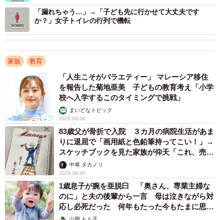
「小学校の授業」（同50.0％、同48.7％、同51.6％、同
「漏れちゃう…」→「子ども先に行かせて大丈夫です
49.0％）、「高校の授業」（同57.6％、同50.1％、同
か？」女子トイレの行列で機転
38.6％、同27.1％）が上位となりました。
また、「生殖や性について教えてもらった内容」について
家族
教育
は、「男女の身体の違い」が全年代で8割超、「男女の身体
「人生こそがバラエティー」 マレーシア移住
の機能の違い」「月経（排卵）が起きる仕組み」「妊娠の
を報告した菊地亜美 子どもの教育考え「小学
校へ入学するこのタイミングで挑戦」
仕組み」でも7割を超えているほか、「性感染症やその予
まいどなトピック
防」「性被害・性暴力」「ジェンダーの多様性やLGBTQ
2026.08.06
＋」では、10代と他の年代のスコア差が特に大きくなって
83歳父が骨折で入院 ３カ月の病院生活があま
いました。
りに退屈で「画用紙と色鉛筆持ってこい！」→
スケッチブックを見た家族が仰天「これ、売れ
ますよ…」
中将 タカノリ
2026.08.06
1歳息子が腕を亜脱臼 「奥さん、専業主婦な
のに」と夫の後輩から一言 母は泣きながら対
応し必死だった 何年もたった今もたまに思い
出し…
3/4
山岡 もと子