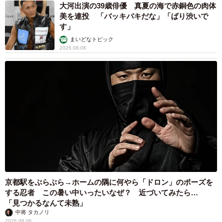
大河出演の39歳俳優 真夏の海で赤銅色の肉体
／女子高校生の父親67.0％）に比べると、母親（男子高校
美を連投 「バッキバキだな」「ばり渋いで
生の母親79.0％／女子高校生の母親78.0％）のほうが自信
す」
がない割合が高いことがわかりました。
まいどなトピック
2026.08.06
そこで、「生殖や性に関する医学的に正しい情報が十分得
られていると思いますか」と全回答者に尋ねたところ、
「正しい知識が得られている」と答えた割合は、男子高校
生で48.0％、女子高校生は54.0％だったのに対し、親は3割
以下にとどまり、中でも男子高校生の父親は19.0％と最も
低くなりました。
最後に、「生殖や性に関する情報源（人や機関。メディア
は含まず）」を教えてもらったところ、男子高校生は「友
京都駅をぶらぶら→ホームの隅に何やら「ドロン」のポーズを
人・知人」（31.0％）、女子高校生は「学校の先生（養護
する忍者 この暑い中いったいなぜ？ 近づいてみたら…
教諭以外）」（43.0％）が最多に。
「見つかるなんて未熟」
中将 タカノリ
2026.08.06