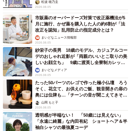
松波 穂乃圭
2026.08.05
市販薬のオーバードーズ対策で改正薬機法が5
月に施行、かぜ薬を購入した人の約6割が「法
改正を認知」乱用防止の指定成分とは？
まいどなニュース情報部
2026.08.05
紗栄子の長男 18歳のモデル、カジュアルコー
デのおしゃれ近影が「両親のいいとこ取りの美
しいお顔立ち」 9歳に渡英し全寮制カレッジ
で学ぶ
まいどなメディア
2026.08.05
たった50パーツのレゴで作った極小仏壇 ろう
そく、花立て、お供えのご飯、観音開きの扉の
奥には位牌も…「チーンの音が聞こえてきそ
う」
山岡 もと子
2026.08.05
透明感が半端ない！ 「50歳には見えない」
「永遠に綺麗」な内田有紀 ショートヘア＆半
袖白シャツの最強夏コーデ