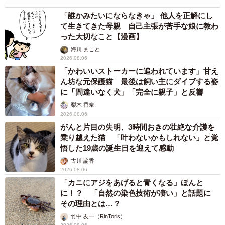
「誰かみたいにならなきゃ」 他人を正解にし
て生きてきた母親 自己主張が苦手な娘に教わ
った大切なこと【漫画】
海川 まこと
2026.08.06
「かわいいストーカーに追われています」甘え
ん坊な元保護猫 最後は飼い主にダイブする姿
に「間違いなく犬」「完全に親子」と反響
梨木 香奈
2026.08.06
がんと片目の失明、3時間おきの壮絶な介護を
乗り越えた猫 「叶わないかもしれない」と覚
悟した19歳の誕生日を迎えて感動
古川 諭香
2026.08.06
「カニにアジをあげると青くなる」ほんと
に！？ 「自然の染色技術が凄い」と話題に
その理由とは…？
竹中 友一（RinToris）