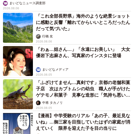
まいどなニュース調査部
2026.08.06
「これ全部長野県」海外のような絶景ショット
に感動と反響「離れてからいいところだったん
だって気づいた」
行橋 友
2026.08.06
「わぁ…姐さん…」「永遠にお美しい」 大女
優岩下志麻さん、写真家のインスタに登場
まいどなメディア
2026.08.05
「ふざけてません…真剣です」京都の老舗和菓
子店 次はカブトムシの幼虫 職人が手がけた
ゲテモノ和菓子 見事な造形に「気持ち悪いく
らいリアル」
中将 タカノリ
2026.08.05
【漫画】中学受験のリアル「あの子、最近見な
いね」…御三家を目指していたはずの家庭が消
えていく 限界を迎えた子を目の当りに