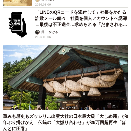
2026.08.06
「LINEのQRコードを添付して」社長をかたる
詐欺メール続々 社員を個人アカウントへ誘導
→最後は不正送金…求められる「だまされる前
提」の対策
井二 かける
2026.08.06
重みも歴史もズッシリ…出雲大社の日本最大級「大しめ縄」が8
年ぶり掛けかえ 伝統の「大撚り合わせ」が28万回超再生「ほ
んとに圧巻」