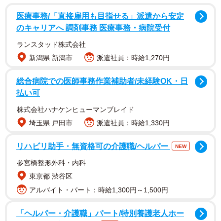
月にインターネットで実施されました。
医療事務/「直接雇用も目指せる」派遣から安定
のキャリアへ 調剤事務 医療事務・病院受付
ランスタッド株式会社
新潟県 新潟市
派遣社員：時給1,270円
2/4
総合病院での医師事務作業補助者/未経験OK・日
払い可
生殖や性に関する十分な知識を得た経験（提供画像）
株式会社ハナケンヒューマンブレイド
まず、10代～40代の男女3万1000人に対して、「生殖や性
埼玉県 戸田市
派遣社員：時給1,330円
に関する十分な知識を得た経験」について聞いたところ、
リハビリ助手・無資格可の介護職/ヘルパー
NEW
10代の32.3％が「得た経験がある」と答えているものの、
参宮橋整形外科・内科
年代が上がるとともに少なくなり、40代では12.9％となり
東京都 渋谷区
ました。
アルバイト・パート：時給1,300円～1,500円
そこで、「生殖や性に関する十分な教育を受けたかったで
「ヘルパー・介護職」パート/特別養護老人ホー
すか」と尋ねたところ、10代の24.8％が「受けたかった」