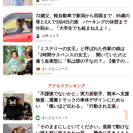
2026.08.06
親が自分の子どもに性教育をした経験（提供画像）
72歳父、軽自動車で新潟から四国まで 65歳の
母と2人で3泊4日の旅 パーキングの休憩まで
他方、20代～40代の子どもがいる人に、「自身の子どもに
分刻み… 「大学生でも組まねえよ！」
生殖や性に関する教育をした経験」について聞いたとこ
山岡 もと子
ろ、「性教育をしたことがある」と答えた割合は、20代が
2026.08.06
「ミステリーの女王」と呼ばれた作家の娘は
8.0％、30代が8.7％、40代が8.6％といずれも10％に満たな
「2時間サスペンスの女王」 聞いていたのと
いことがわかりました。
違う血液型に「私は誰の子なの？」【徹子の部
屋】
まいどなニュース
◇ ◇
2026.08.06
アクセスランキング
次に、高校生の男女200人と、第一子が高校生の親400人
「不謹慎でないかと」実力派歌手、熊本へ支援
（それぞれ各100人ずつ）を対象に、「生殖や性に関する身
物資…運搬トラックの車体デザインにためら
体のことを親子で話し合った経験」について聞いたとこ
い 「痛いほど伝わる」「行動され立派」
ろ、「十分話したことがある」と答えた高校生は男女とも
まいどなトピック
8.0％、親は男子高校生の父親・母親がそれぞれ7.0％、女子
「そのままにしといてください」道路で動けな
高校生の父親が8.0％、母親が6.0％にとどまりました。
い猫を前に返された一言… 懸命に生きようと