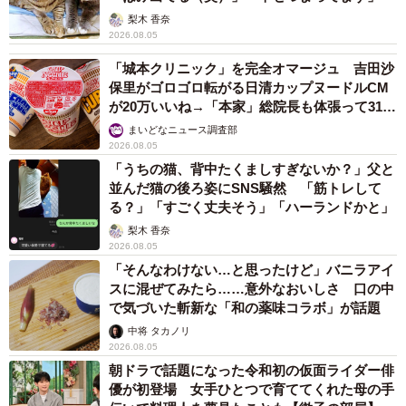
梨木 香奈
2026.08.05
「城本クリニック」を完全オマージュ 吉田沙
保里がゴロゴロ転がる日清カップヌードルCM
が20万いいね→「本家」総院長も体張って31万
いいね
まいどなニュース調査部
2026.08.05
「うちの猫、背中たくましすぎないか？」父と
並んだ猫の後ろ姿にSNS騒然 「筋トレして
る？」「すごく丈夫そう」「ハーランドかと」
梨木 香奈
2026.08.05
「そんなわけない…と思ったけど」バニラアイ
スに混ぜてみたら……意外なおいしさ 口の中
で気づいた斬新な「和の薬味コラボ」が話題
中将 タカノリ
2026.08.05
朝ドラで話題になった令和初の仮面ライダー俳
優が初登場 女手ひとつで育ててくれた母の手