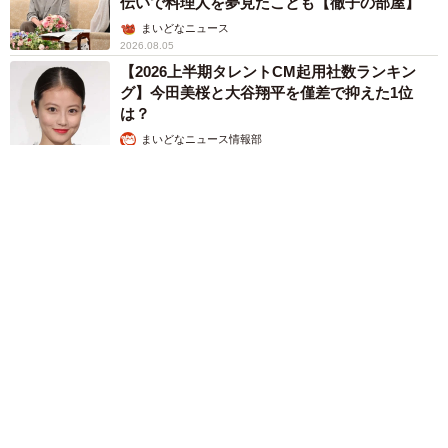
伝いで料理人を夢見たことも【徹子の部屋】
まいどなニュース
2026.08.05
【2026上半期タレントCM起用社数ランキン
グ】今田美桜と大谷翔平を僅差で抑えた1位
は？
まいどなニュース情報部
2026.08.05
【熊本地震】「米が枯れてしまう！」猛暑と被災の二重苦 八