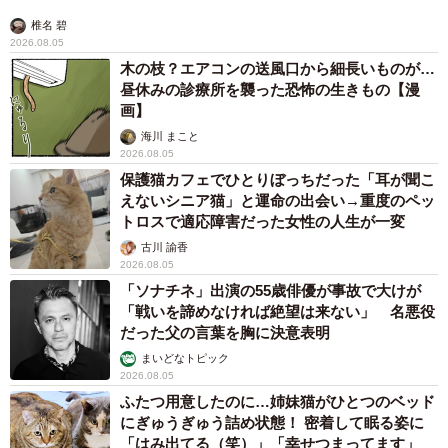
椎名 碧
2026.08.05
木の枝？エアコンの送風口から細長いものが…
昼休みの診療所を襲った恐怖の生きもの【漫
画】
海川 まこと
2026.08.05
保護猫カフェでひとりぼっちだった「耳が聞こ
えないシニア猫」と運命の出会い→重度のペッ
トロスで適応障害だった女性の人生が一変
古川 諭香
2026.08.05
「ソナチネ」出演の55歳俳優が事故で大けが
「戦いを諦めなければ絶望は来ない」 名悪役
だった父の言葉を胸に決意表明
まいどなトピック
2026.08.05
ふたつ用意したのに…姉妹猫がひとつのベッド
にぎゅうぎゅう詰め状態！ 密着して眠る姿に
「はみ出てる（笑）」「幸せつまってます」