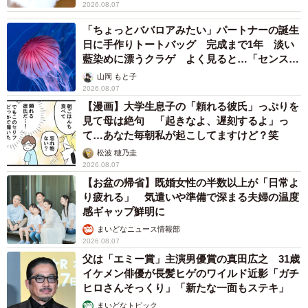
2026.08.07
「ちょっとババロアみたい」パートナーの誕生
日に手作りトートバッグ 完成まで1年 淡い
藍染めに漂うクラゲ よく見ると…「センスす
ごい」
山岡 もと子
2026.08.07
【漫画】大学生息子の「頼れる彼氏」っぷりを
見て母は絶句 「起きなよ、遅刻するよ」っ
て…あなた毎朝私が起こしてますけど？笑
松波 穂乃圭
2026.08.07
【お盆の帰省】既婚女性の半数以上が「日常よ
り疲れる」 気遣いや準備で深まる夫婦の温度
感ギャップ鮮明に
まいどなニュース情報部
2026.08.07
父は「エミー賞」主演男優賞の真田広之 31歳
イケメン俳優が長髪ヒゲのワイルド近影「ガチ
ヒロさんそっくり」「新たな一面もステキ」
まいどなトピック