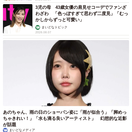
3児の母 43歳女優の肩見せコーデでファンざ
わざわ 「色っぽすぎて思わず二度見」「むっ
かしからずっと可愛い」
まいどなトピック
2026.08.07
あのちゃん、雨の日のショーパン姿に「雨が似合う」「脚めっ
ちゃきれい！」「水も滴る良いアーティスト」 幻想的な近影
が話題
まいどなメディア