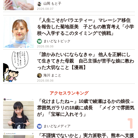
山岡 もと子
2026.08.07
「人生こそがバラエティー」 マレーシア移住
を報告した菊地亜美 子どもの教育考え「小学
校へ入学するこのタイミングで挑戦」
まいどなトピック
2026.08.06
「誰かみたいにならなきゃ」 他人を正解にし
て生きてきた母親 自己主張が苦手な娘に教わ
った大切なこと【漫画】
海川 まこと
2026.08.06
アクセスランキング
「化けましたね～」10歳で綾瀬はるかの娘役→
雰囲気ガラリの18歳に成長 「メイクで雰囲気
が」「宝塚に入れそう」
まいどなメディア
「不謹慎でないかと」実力派歌手、熊本へ支援