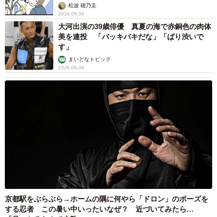
松波 穂乃圭
2026.08.06
大河出演の39歳俳優 真夏の海で赤銅色の肉体
美を連投 「バッキバキだな」「ばり渋いで
す」
まいどなトピック
2026.08.06
京都駅をぶらぶら→ホームの隅に何やら「ドロン」のポーズを
する忍者 この暑い中いったいなぜ？ 近づいてみたら…