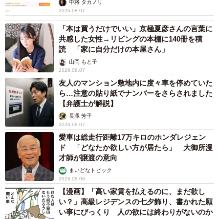
中将 タカノリ
2026.08.07
「本は買うだけでいい」京極夏彦さんの言葉に
共感した女性→リビングの本棚に140冊を積
読 「家に自分だけの本屋さん」
山岡 もと子
2026.08.07
友人のマンション敷地内に度々車を停めていた
ら…注意の貼り紙でナンバーをさらされました
【弁護士が解説】
長澤 芳子
2026.08.07
愛車は総走行距離17万キロのホンダレジェン
ド 「どなたか欲しい方が居たら」 大御所漫
才師が譲渡の意向
まいどなトピック
2026.08.06
【漫画】「高い家賃を払えるのに、まだ欲し
い？」高級レジデンスの七夕飾り、書かれた願
い事にびっくり 人の欲には終わりがないのか