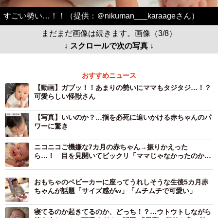
すごい勢い…！！（提供：＠nikuman___karaageさん）
まだまだ画像は続きます。画像（3/8）
↓ スクロールで次の写真 ↓
おすすめニュース
【動画】ガブッ！！あまりの勢いにママもタジタジ…！？
可愛らしい怪獣さん
【写真】いいのか？…指を必死に追いかける赤ちゃんのパ
ワーに驚き
ニコニコご機嫌な7カ月の赤ちゃん→振りかえった
ら…！ 目を見開いてビックリ「ママじゃなかったのか
な？」「可愛い笑顔」
おもちゃのベビーカーに座ってうれしそうな生後5カ月赤
ちゃんが話題「サイズ感がw」「ムチムチで可愛い」
寝てるのか起きてるのか、どっち！？…ウトウトしながら