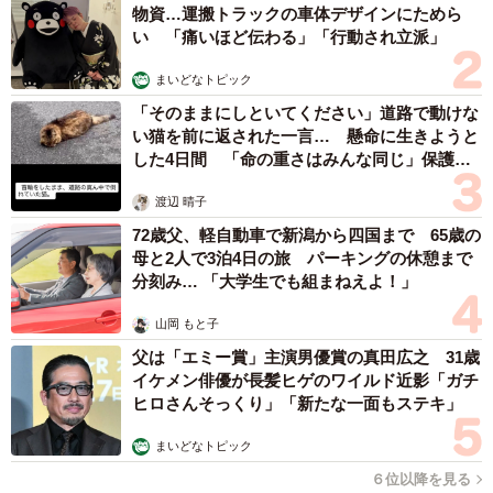
物資…運搬トラックの車体デザインにためら
い 「痛いほど伝わる」「行動され立派」
まいどなトピック
「そのままにしといてください」道路で動けな
い猫を前に返された一言… 懸命に生きようと
した4日間 「命の重さはみんな同じ」保護団
体代表の訴え
渡辺 晴子
72歳父、軽自動車で新潟から四国まで 65歳の
母と2人で3泊4日の旅 パーキングの休憩まで
分刻み… 「大学生でも組まねえよ！」
山岡 もと子
父は「エミー賞」主演男優賞の真田広之 31歳
イケメン俳優が長髪ヒゲのワイルド近影「ガチ
ヒロさんそっくり」「新たな一面もステキ」
まいどなトピック
６位以降を見る