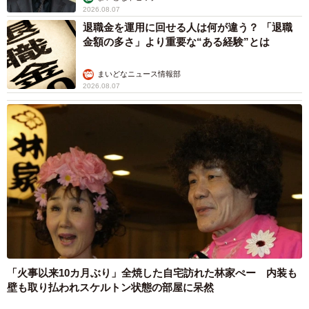
2026.08.07
退職金を運用に回せる人は何が違う？ 「退職
金額の多さ」より重要な“ある経験”とは
まいどなニュース情報部
2026.08.07
「火事以来10カ月ぶり」全焼した自宅訪れた林家ぺー 内装も
壁も取り払われスケルトン状態の部屋に呆然