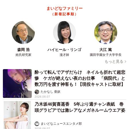
まいどなファミリー
（新着記事順）
森岡 浩
ハイヒール・リンゴ
大江 篤
姓氏研究家
漫才師
園田学園女子大学学長
もっと見る
酔って転んでアザだらけ ネイルも折れて超悲
惨 ケガが絶えない夜のお仕事 「病院代」と
数万円を渡す神客も！【現役キャストに取材】
たかなし 亜妖
2026.08.07
乃木坂46賀喜遥香 5年ぶり週チャン表紙 巻
頭グラビアでは激レアなメガネルームウエア姿
まいどなニュースエンタメ部
2026.08.07