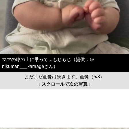
ママの膝の上に乗って…もじもじ（提供：＠
nikuman___karaageさん）
まだまだ画像は続きます。画像（5/8）
↓ スクロールで次の写真 ↓