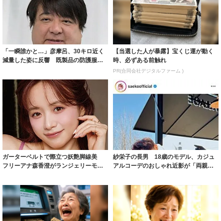
「一瞬誰かと…」彦摩呂、30キロ近く
【当選した人が暴露】宝くじ運が動く
減量した姿に反響 既製品の防護服が
時、必ずある前触れ
着られると...
PR(合同会社デジタルファーム )
ガーターベルトで際立つ妖艶脚線美
紗栄子の長男 18歳のモデル、カジュ
フリーアナ森香澄がランジェリーモデ
アルコーデのおしゃれ近影が「両親の
ルに ｢PE...
いいとこ取...