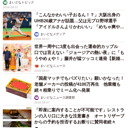
まいどなトピック
2026.08.07
「こんなかわいい子おるん！？」大阪出身の
UHB26歳アナが話題…父は元プロ野球選手
「アイドルさんよりかわいい」「めちゃ爽や
か」
まいどなメディア
2026.08.07
世界一周中に3度も出会った運命的カップル
口では言えない「ジョージアの熱い夜」に「も
うやめぇや！」藤井が猛ツッコミ連発【新婚さ
ん】
まいどなニュース
2026.08.07
「国産マッチでもバズりたい」願いかなった！
老舗メーカーの投稿が4100万再生 他業種も
続々相乗りでミーム化へ発展
まいどなニュース調査部
2026.08.07
「即座に案内することが不可能です」レストラ
ンの入り口に大きな注意書き オートリザーブ
からの予約を拒否するお断りに賛同者続々