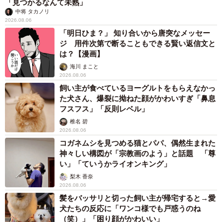
「見つかるなんて未熟」
中将 タカノリ
2026.08.06
「明日ひま？」 知り合いから唐突なメッセー
ジ 用件次第で断ることもできる賢い返信文と
は？【漫画】
海川 まこと
2026.08.06
飼い主が食べているヨーグルトをもらえなかっ
た犬さん、爆裂に拗ねた顔がかわいすぎ「鼻息
フスフス」「反則レベル」
椎名 碧
2026.08.06
コガネムシを見つめる猫とパパ、偶然生まれた
神々しい構図が「宗教画のよう」と話題 「尊
い」「ていうかライオンキング」
梨木 香奈
2026.08.06
髪をバッサリと切った飼い主が帰宅すると→愛
犬たちの反応に「ワンコ様でも戸惑うのね
（笑）」「困り顔がかわいい」