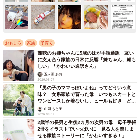
おもしろ
家族
子育て
難聴のお姉ちゃんに5歳の妹が手話通訳 互い
に支え合う家族の日常に反響「妹ちゃん、頼も
しい」「かわいい通訳さん」
五ヶ瀬 あお
2026.08.07
「男の子のママっぽいよね」ってどういう意
味？ 女系家族で育った母 いつもスカートと
ワンピースしか着ないし、ヒールも好き どの
へんが…
山岡 もと子
2026.08.07
2歳半の長男と生後2カ月の次男の母 母子手帳
2冊をイラストでいっぱいに 見る人を楽しま
せる家族ストーリーに「かわいすぎる！」