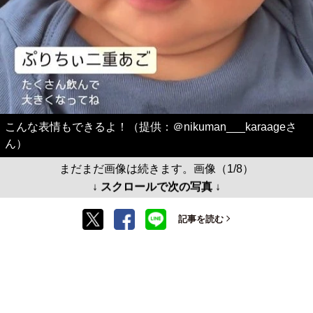
こんな表情もできるよ！（提供：＠nikuman___karaageさ
ん）
まだまだ画像は続きます。画像（1/8）
↓ スクロールで次の写真 ↓
記事を読む