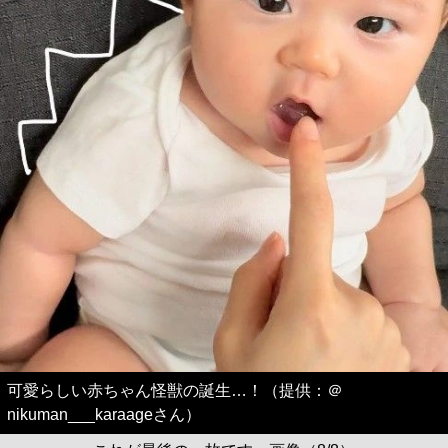
可愛らしい赤ちゃん怪獣の誕生…！（提供：＠
nikuman___karaageさん）