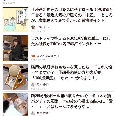
2026.08.07
【漫画】周囲の目を気にせず遊べる！洗濯物も
干せる！最近人気の戸建ての「中庭」 ところ
が…実際住んでみて分かった後悔ポイント
中瀬 えみ
2026.08.07
ラストライブ控えるT-BOLAN森友嵐士 にし
たん社長がTikTok内で独占インタビュー
まいどなニュース
2026.08.07
猫用の爪研ぎおもちゃを買ったら…「これで合
ってますか？」予想外の使い方が大反響
「100点満点」「かわいいからよし！」
梨木 香奈
2026.08.07
猫2匹が段ボール箱の取り合いで「ポコスカ猫
パンチ」の応酬 その後の心温まる結末に「愛
～！」「おばちゃん泣きそうや…」
梨木 香奈