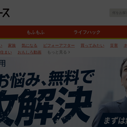
もふもふ
ライフハック
い
家族
気になる
ビフォーアフター
買ってみたい
災害
住まい
おもしろ動画
もっと見る