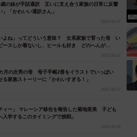
5歳の妹が手話通訳 互いに支え合う家族の日常に反響
い」「かわいい通訳さん」
2026.08.07
いよね」ってどういう意味？ 女系家族で育った母 い
ピースしか着ないし、ヒールも好き どのへんが…
2026.08.07
2カ月の次男の母 母子手帳2冊をイラストでいっぱい
せる家族ストーリーに「かわいすぎる！」
3/6
2026.08.07
ーちゃん（提供：＠cham_chambaby23さん）
ティー」 マレーシア移住を報告した菊地亜美 子ども
ちゃんの可愛らしい姿に、多くのコメントが寄せられ
へ入学するこのタイミングで挑戦」
2026.08.06
がりっぱなしです（笑）。お姉ちゃんも、すごいゆっく