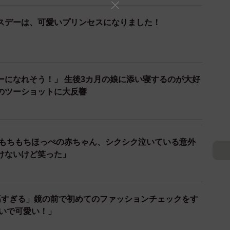
スデーは、可愛いプリンセスになりました！
ーになれそう！」 生後3カ月の娘に添い寝するのが大好
のツーショットに大反響
2/6
 もちもちほっぺの赤ちゃん、シクシク泣いている意外
けないけど笑った」
うーちゃん（提供：＠cham_chambaby23さん）
しそうに周りをきょろきょろと見渡し、無事にママの
高すぎる」鏡の前で初めてのファッションチェックをす
止まると、「終わり？」と言わんばかりに、押してくれ
合いで可愛い！」
るうーちゃんでした。