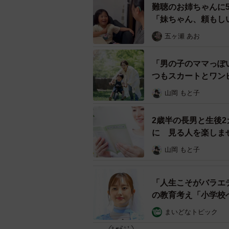
難聴のお姉ちゃんに
「妹ちゃん、頼もし
五ヶ瀬 あお
「男の子のママっぽ
つもスカートとワン
山岡 もと子
2歳半の長男と生後
に 見る人を楽しま
山岡 もと子
大好きなのんちゃんを見つめるう
「人生こそがバラエ
ベビーカーにすっぽりと収まるうー
の教育考え「小学校
ました。
まいどなトピック
「めちゃめちゃ可愛くて、目尻が下