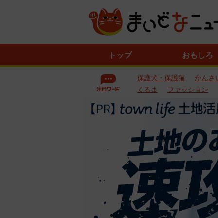
ニ
トップ
おもしろ
ュ
ー
保護犬・保護猫
かんさ
ス
一
くるま
ファッション
覧