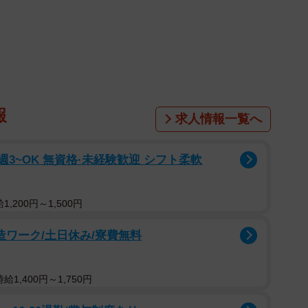
1/6
赤ちゃん（提供：＠cham_chambaby23さん）
れしそうな笑顔を見せる赤ちゃんを撮影した動画が
され、話題となりました。動画に出てくるのは、生後5カ月の女の
報
ーを押しているのは、うーちゃんの従姉妹で3歳の女の
求人情報一覧へ
週3~OK 無資格·未経験歓迎 シフト柔軟
正月の朝。おもちゃのベビーカーにメルちゃんの人形
「ベビーカーに、うーちゃんを乗せて！」と、リクエス
,200円～1,500円
ばあちゃん、のんちゃんのパパとママの大人6人が見守
乗せてみたそうです。
製造ワーク/土日休み/寮費無料
るうーちゃんでしたが、楽しく感じたのかすぐに笑顔
1,400円～1,750円
前だったので心配していたママも、うーちゃんが落ちな
ちゃんにひと安心。