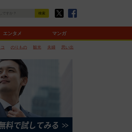
エンタメ
マンガ
ネコ
のりもの
観光
夫婦
思い出