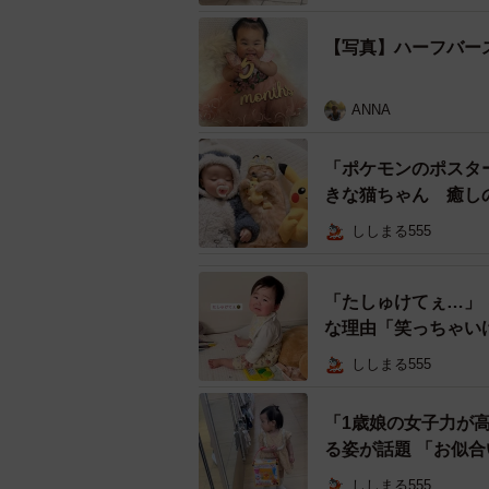
【写真】ハーフバー
ANNA
「ポケモンのポスタ
きな猫ちゃん 癒し
ししまる555
「たしゅけてぇ…」
な理由「笑っちゃい
みんなに見守られ、満足気な表情の
ししまる555
ベビーカーに乗るうーちゃんは、嬉
「1歳娘の女子力が
元へと辿り着きます。ベビーカーが
る姿が話題 「お似
ていた大好きなのんちゃんを見つめ
ししまる555