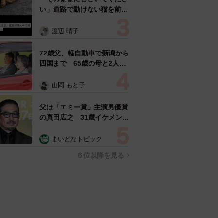
い」道路で動けない猫を前に
返された一言… 懸命に生き
ようとした4日間 「命の重
渡辺 晴子
さはみんな同じ」保護団体代
表の訴え
72歳父、軽自動車で新潟から
四国まで 65歳の母と2人で
3泊4日の旅 パーキングの休
憩まで分刻み… 「大学生で
山岡 もと子
も組まねえよ！」
父は「エミー賞」主演男優賞
の真田広之 31歳イケメン俳
優が長髪ヒゲのワイルド近影
「ガチヒロさんそっくり」
まいどなトピック
「新たな一面もステキ」
６位以降を見る