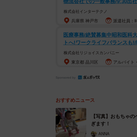
物流会社での一般事務/9:30出社
株式会社インターテクノ
兵庫県 神戸市
派遣社員：時給
医療事務/絶賛募集中昭和医科
トへ!ワークライフバランスも!/時
株式会社リジョイスカンパニー
東京都 品川区
アルバイト・
Sponsored by
おすすめニュース
【写真】おもちゃの
ぎます！
ANNA