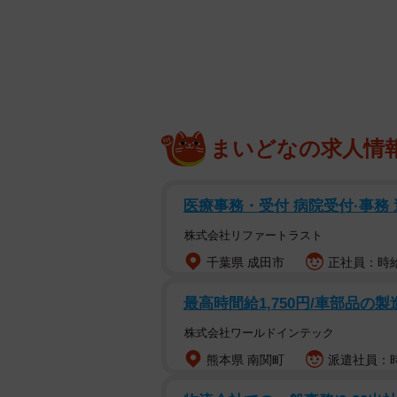
ベビーカーにすっぽりと収まる
おもちゃのベビーカーに座って、う
TikTokとInstagramに投稿
まいどなの求人情
子うーちゃん、おもちゃのベビーカ
子のんちゃんです。
医療事務・受付 病院受付·事務 
ママがこの動画を撮影したのは、お
株式会社リファートラスト
を乗せて遊んでいたのんちゃんが、
千葉県 成田市
正社員：時給1
ト。パパとママ、おじいちゃんとお
るなか、うーちゃんをベビーカーに
最高時間給1,750円/車部品の
株式会社ワールドインテック
はじめは不思議そうな表情を浮かべ
熊本県 南関町
派遣社員：時給
に……！うーちゃんがまだおすわり
いよう、ゆっくり進んでくれるのん