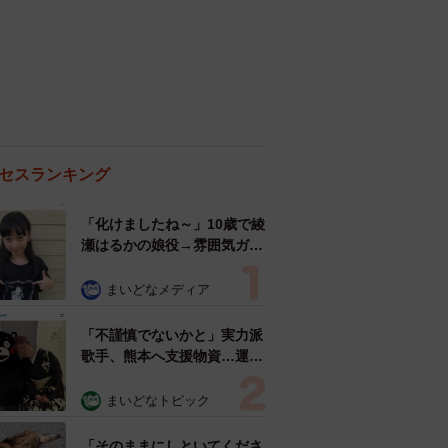
セスランキング
「化けましたね～」10歳で綾
瀬はるかの娘役→雰囲気ガラ
リの18歳に成長 「メイクで
雰囲気が」「宝塚に入れそ
まいどなメディア
う」
「不謹慎でないかと」実力派
歌手、熊本へ支援物資…運搬
トラックの車体デザインにた
めらい 「痛いほど伝わる」
まいどなトピック
「行動され立派」
「そのままにしといてくださ