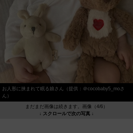
お人形に挟まれて眠る娘さん（提供：＠cocobaby5_moさ
ん）
まだまだ画像は続きます。画像（4/6）
↓ スクロールで次の写真 ↓