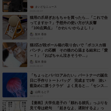
まいどなニュース
2026.08.07
猫用の爪研ぎおもちゃを買ったら…「これで合
ってますか？」予想外の使い方が大反響
「100点満点」「かわいいからよし！」
梨木 香奈
2026.08.07
猫2匹が段ボール箱の取り合いで「ポコスカ猫
パンチ」の応酬 その後の心温まる結末に「愛
～！」「おばちゃん泣きそうや…」
梨木 香奈
2026.08.07
「ちょっとババロアみたい」パートナーの誕生
日に手作りトートバッグ 完成まで1年 淡い
藍染めに漂うクラゲ よく見ると…「センスす
ごい」
山岡 もと子
2026.08.07
【漫画】大学生息子の「頼れる彼氏」っぷりを
見て母は絶句 「起きなよ、遅刻するよ」っ