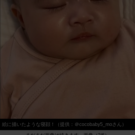
絵に描いたような寝顔！（提供：＠cocobaby5_moさん）