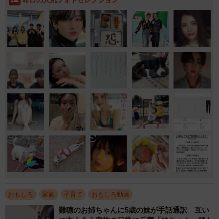
昨日の人気フォトセレクション
おもしろ
家族
子育て
おもしろ動画
難聴のお姉ちゃんに5歳の妹が手話通訳 互い