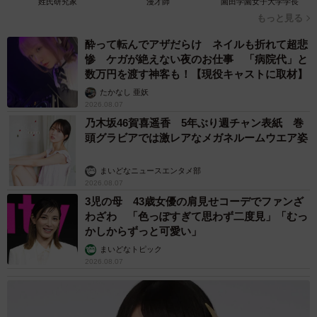
姓氏研究家
漫才師
園田学園女子大学学長
もっと見る
酔って転んでアザだらけ ネイルも折れて超悲
惨 ケガが絶えない夜のお仕事 「病院代」と
数万円を渡す神客も！【現役キャストに取材】
たかなし 亜妖
2026.08.07
乃木坂46賀喜遥香 5年ぶり週チャン表紙 巻
頭グラビアでは激レアなメガネルームウエア姿
まいどなニュースエンタメ部
2026.08.07
3児の母 43歳女優の肩見せコーデでファンざ
わざわ 「色っぽすぎて思わず二度見」「むっ
かしからずっと可愛い」
まいどなトピック
2026.08.07