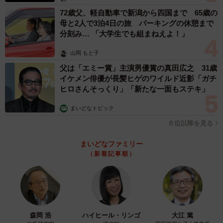
72歳父、軽自動車で新潟から四国まで 65歳の
母と2人で3泊4日の旅 パーキングの休憩まで
分刻み… 「大学生でも組まねえよ！」
山岡 もと子
父は「エミー賞」主演男優賞の真田広之 31歳
イケメン俳優が長髪ヒゲのワイルド近影「ガチ
ヒロさんそっくり」「新たな一面もステキ」
まいどなトピック
６位以降を見る
まいどなファミリー
（新着記事順）
森岡 浩
ハイヒール・リンゴ
大江 篤