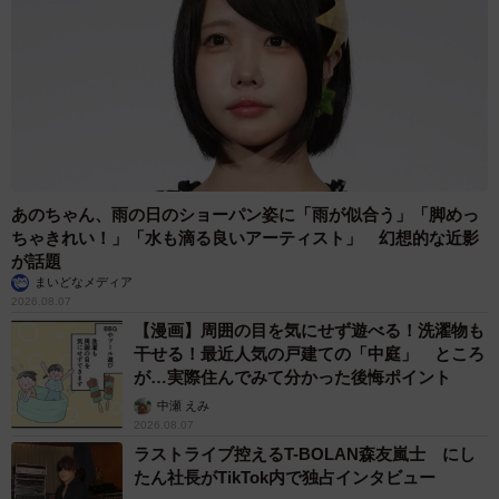
あのちゃん、雨の日のショーパン姿に「雨が似合う」「脚めっ
ちゃきれい！」「水も滴る良いアーティスト」 幻想的な近影
が話題
まいどなメディア
2026.08.07
【漫画】周囲の目を気にせず遊べる！洗濯物も
干せる！最近人気の戸建ての「中庭」 ところ
が…実際住んでみて分かった後悔ポイント
中瀬 えみ
2026.08.07
ラストライブ控えるT-BOLAN森友嵐士 にし
たん社長がTikTok内で独占インタビュー