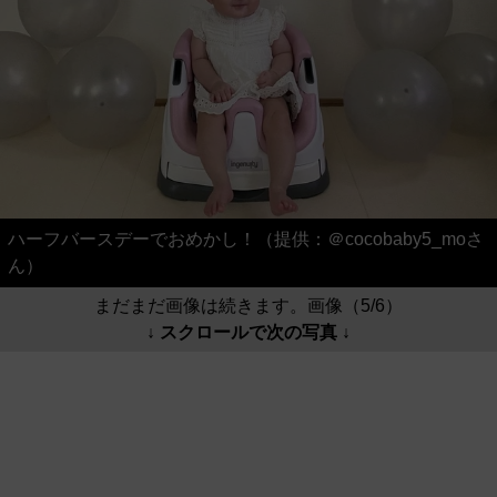
ハーフバースデーでおめかし！（提供：＠cocobaby5_moさ
ん）
まだまだ画像は続きます。画像（5/6）
↓ スクロールで次の写真 ↓