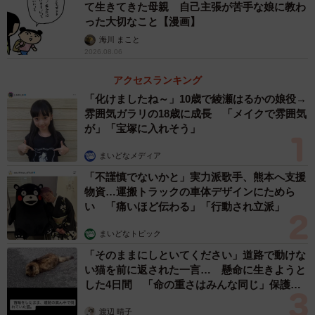
て生きてきた母親 自己主張が苦手な娘に教わ
った大切なこと【漫画】
海川 まこと
2026.08.06
アクセスランキング
「化けましたね～」10歳で綾瀬はるかの娘役→
雰囲気ガラリの18歳に成長 「メイクで雰囲気
が」「宝塚に入れそう」
まいどなメディア
「不謹慎でないかと」実力派歌手、熊本へ支援
物資…運搬トラックの車体デザインにためら
い 「痛いほど伝わる」「行動され立派」
まいどなトピック
「そのままにしといてください」道路で動けな
い猫を前に返された一言… 懸命に生きようと
した4日間 「命の重さはみんな同じ」保護団
体代表の訴え
渡辺 晴子