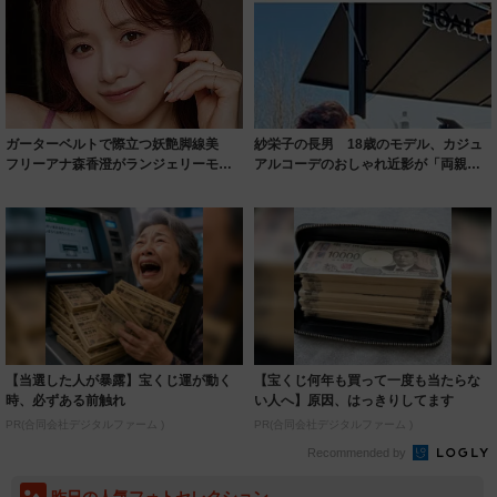
ガーターベルトで際立つ妖艶脚線美
紗栄子の長男 18歳のモデル、カジュ
フリーアナ森香澄がランジェリーモデ
アルコーデのおしゃれ近影が「両親の
ルに ｢PE...
いいとこ取...
【当選した人が暴露】宝くじ運が動く
【宝くじ何年も買って一度も当たらな
時、必ずある前触れ
い人へ】原因、はっきりしてます
PR(合同会社デジタルファーム )
PR(合同会社デジタルファーム )
Recommended by