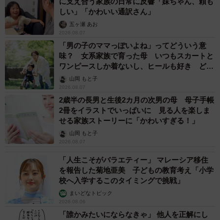
に支え合う家族の日常に反響「妹ちゃん、頼も
しい」「かわいい通訳さん」
五ヶ瀬 あお
2026.08.07
「男の子のママっぽいよね」ってどういう意
味？ 女系家族で育った母 いつもスカートと
ワンピースしか着ないし、ヒールも好き どの
へんが…
山岡 もと子
2026.08.07
2歳半の長男と生後2カ月の次男の母 母子手帳
2冊をイラストでいっぱいに 見る人を楽しま
せる家族ストーリーに「かわいすぎる！」
山岡 もと子
2026.08.07
「人生こそがバラエティー」 マレーシア移住
を報告した菊地亜美 子どもの教育考え「小学
校へ入学するこのタイミングで挑戦」
まいどなトピック
2026.08.06
「誰かみたいにならなきゃ」 他人を正解にし