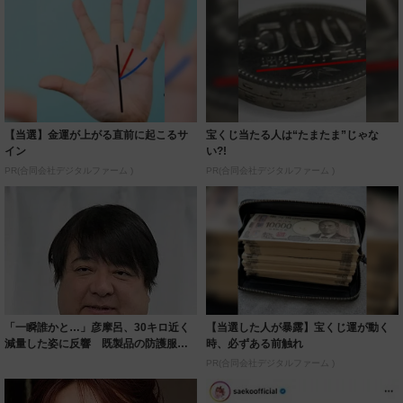
【当選】金運が上がる直前に起こるサ
宝くじ当たる人は“たまたま”じゃな
イン
い?!
PR(合同会社デジタルファーム )
PR(合同会社デジタルファーム )
「一瞬誰かと…」彦摩呂、30キロ近く
【当選した人が暴露】宝くじ運が動く
減量した姿に反響 既製品の防護服が
時、必ずある前触れ
着られると...
PR(合同会社デジタルファーム )