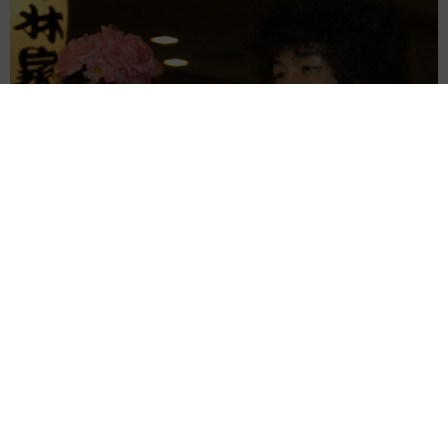
「火事以来10カ月ぶり」全焼した自宅訪れた林家ぺー 内装も
壁も取り払われスケルトン状態の部屋に呆然
まいどなトピック
2026.08.07
「こんなかわいい子おるん！？」大阪出身の
UHB26歳アナが話題…父は元プロ野球選手
「アイドルさんよりかわいい」「めちゃ爽や
か」
まいどなメディア
2026.08.07
世界一周中に3度も出会った運命的カップル
口では言えない「ジョージアの熱い夜」に「も