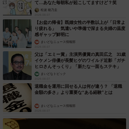
て…あなた毎朝私が起こしてますけど？笑
松波 穂乃圭
2026.08.07
【お盆の帰省】既婚女性の半数以上が「日常よ
り疲れる」 気遣いや準備で深まる夫婦の温度
感ギャップ鮮明に
まいどなニュース情報部
2026.08.07
父は「エミー賞」主演男優賞の真田広之 31歳
イケメン俳優が長髪ヒゲのワイルド近影「ガチ
ヒロさんそっくり」「新たな一面もステキ」
まいどなトピック
2026.08.07
退職金を運用に回せる人は何が違う？ 「退職
金額の多さ」より重要な“ある経験”とは
まいどなニュース情報部
2026.08.07