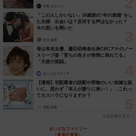
ば、支払い能力が身につく年齢まで時効を中断することも
中将 タカノリ
可能です。
「この人しかいない」26歳差の“年の差婚”をし
た夫婦 出会いは？反対する声はなかった？
慰謝料の金額は、個人なら10万円から50万円であることが
今の思いを聞いた
多いです。子どものしたことだからといって許される問題
古川 諭香
ではないので、日ごろから子どもとネットの利用方法につ
母は有名女優、慶応幼稚舎出身CBCアナのノー
いて話をしておくといいでしょう。
スリーブ姿「育ちの良さが表情に表れてる」
「天使の笑顔」
◆北村真一（きたむら・しんいち）弁護士 「きたべん」
まいどなメディア
の愛称で大阪府茨木市で知らない人がいないといわれる大
【漫画】宅配業者の誤配や荷物のいい加減な扱
人気ローカル弁護士。猫探しからM&Aまで幅広く取り扱
いに、思わず「本人が謝りに来い！」…これっ
う。
てカスハラになりますか？
沼田 絵美
６位以降を見る
まいどなファミリー
（新着記事順）