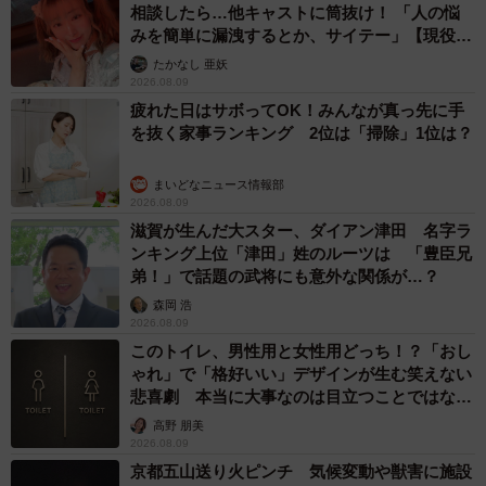
相談したら…他キャストに筒抜け！ 「人の悩
みを簡単に漏洩するとか、サイテー」【現役キ
ャストに取材】
たかなし 亜妖
2026.08.09
疲れた日はサボってOK！みんなが真っ先に手
を抜く家事ランキング 2位は「掃除」1位は？
まいどなニュース情報部
2026.08.09
滋賀が生んだ大スター、ダイアン津田 名字ラ
ンキング上位「津田」姓のルーツは 「豊臣兄
弟！」で話題の武将にも意外な関係が…？
森岡 浩
2026.08.09
このトイレ、男性用と女性用どっち！？「おし
ゃれ」で「格好いい」デザインが生む笑えない
悲喜劇 本当に大事なのは目立つことではな
く…
高野 朋美
2026.08.09
京都五山送り火ピンチ 気候変動や獣害に施設