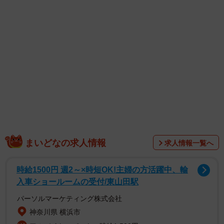
1/2
突然始まったSNS上での誹謗中傷… ※画像はイメージです
（tawtaw/stock.adobe.com）
まいどなの求人情報
求人情報一覧へ
時給1500円 週2～×時短OK!主婦の方活躍中、輸
入車ショールームの受付/東山田駅
パーソルマーケティング株式会社
神奈川県 横浜市