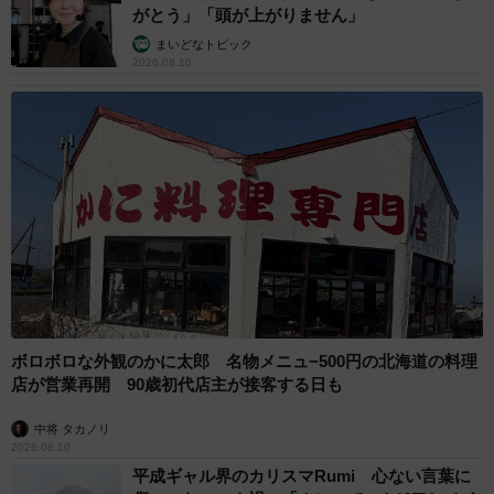
がとう」「頭が上がりません」
まいどなトピック
2026.08.10
ボロボロな外観のかに太郎 名物メニュ−500円の北海道の料理
店が営業再開 90歳初代店主が接客する日も
中将 タカノリ
2026.08.10
平成ギャル界のカリスマRumi 心ない言葉に