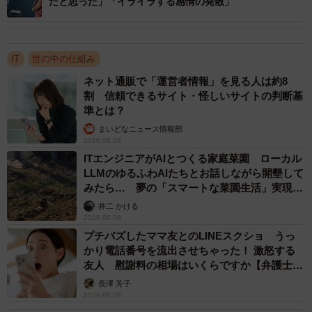
だと思った」「イライラする感情の発散」
う。あくまでも民事上の責任であり、刑事責任は問われま
せん。
IT
世の中の仕組み
ネット通販で「運営者情報」を見る人は約8
割 信頼できるサイト・怪しいサイトの判断基
準とは？
まいどなニュース情報部
2026.08.08
ITエンジニアがAIとつくる家庭菜園 ローカル
LLMのゆるふわAIたちとお話しながら開墾して
みたら… 夢の「スマートな菜園生活」実現な
るか
井二 かける
2026.08.08
プチバズしたママ友とのLINEスクショ うっ
かり電話番号を流出させちゃった！ 激怒する
友人 慰謝料の相場はいくらですか【弁護士が
解説】
2/2
長澤 芳子
2026.08.08
（mako/stock.adobe.com）