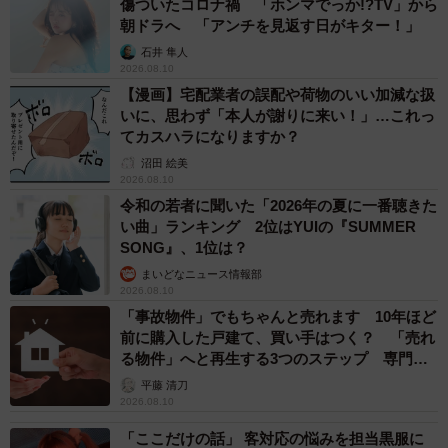
傷ついたコロナ禍 「ホンマでっか!?TV」から
朝ドラへ 「アンチを見返す日がキター！」
石井 隼人
2026.08.10
【漫画】宅配業者の誤配や荷物のいい加減な扱
いに、思わず「本人が謝りに来い！」…これっ
てカスハラになりますか？
沼田 絵美
2026.08.10
令和の若者に聞いた「2026年の夏に一番聴きた
い曲」ランキング 2位はYUIの『SUMMER
SONG』、1位は？
まいどなニュース情報部
2026.08.10
「事故物件」でもちゃんと売れます 10年ほど
前に購入した戸建て、買い手はつく？ 「売れ
る物件」へと再生する3つのステップ 専門家
が解説
平藤 清刀
2026.08.10
「ここだけの話」 客対応の悩みを担当黒服に