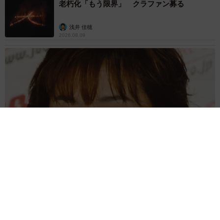
老朽化「もう限界」 クラファン募る
浅井 佳穂
2026.08.09
母は有名女優、慶応幼稚舎出身CBCアナのノースリーブ姿「育
ちの良さが表情に表れてる」「天使の笑顔」
まいどなメディア
2026.08.09
業績悪化で退職勧奨を受けた30代会社員 会社