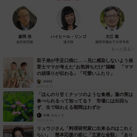
森岡 浩
ハイヒール・リンゴ
大江 篤
姓氏研究家
漫才師
園田学園女子大学学長
もっと見る
双子弟が手足口病に…→兄に感染しないよう保
育士ママが考えた“お気持ちだけ”隔離 「ママ
の頑張りが伝わる」「可愛いふたり」
ANNA
2026.08.10
「ほんのり甘くナッツのような食感」蓮の実は
食べられるって知ってる？ 市場には出回ら
ず、生で味わえる期間はわずか
中将 タカノリ
2026.08.10
リュウジさん「料理研究家に出来るのはこれく
らい」 熊本応援の姿に「立派な金額」「あり