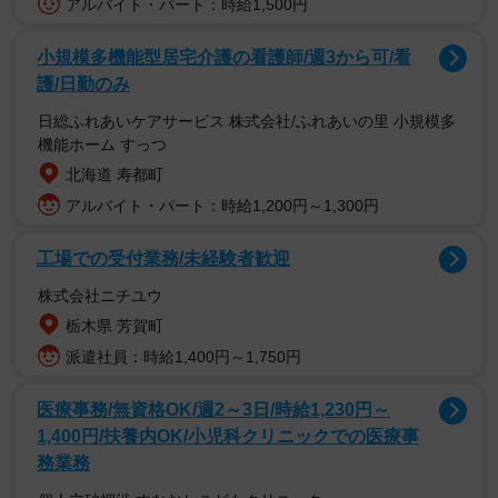
アルバイト・パート：時給1,500円
しかしある時をきっかけに、SNS上で「成績が落ちたら殴
小規模多機能型居宅介護の看護師/週3から可/看
護/日勤のみ
ってくるブラック塾」「分からなかったらカンニングしろ
と指導される」などの誹謗中傷ともいえる投稿が目立つよ
日総ふれあいケアサービス 株式会社/ふれあいの里 小規模多
機能ホーム すっつ
うになってきました。誹謗中傷のコメントは特定のアカウ
北海道 寿都町
ントが発信しており、内容も徐々にエスカレートし、我慢
アルバイト・パート：時給1,200円～1,300円
の限界を迎えたAさんは弁護士に相談し本人を特定すること
にします。
工場での受付業務/未経験者歓迎
株式会社ニチユウ
開示請求を経て特定された誹謗中傷アカウントの主は、驚
栃木県 芳賀町
いたことに小学5年生でした。その小学生が言うには、自分
派遣社員：時給1,400円～1,750円
は塾に行くこともできず成績が上がらない中、SNSで楽し
そうに勉強している塾の様子に、腹が立ったというので
医療事務/無資格OK/週2～3日/時給1,230円～
す。しかし、事情はどうあれ内容は誹謗中傷にあたりま
1,400円/扶養内OK/小児科クリニックでの医療事
す。この場合、損害賠償請求はできるのでしょうか。まこ
務業務
と法律事務所の北村真一さんに聞きました。