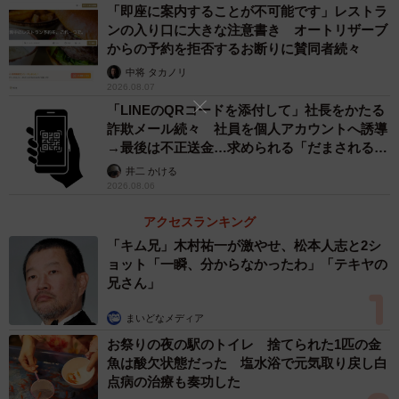
「即座に案内することが不可能です」レストラ
ンの入り口に大きな注意書き オートリザーブ
ー子どもに責任能力があると判断された場合にはどうなり
からの予約を拒否するお断りに賛同者続々
ますか
中将 タカノリ
2026.08.07
「LINEのQRコードを添付して」社長をかたる
子どもに責任能力があると判断された場合には、子どもが
詐欺メール続々 社員を個人アカウントへ誘導
責任を果たさなければなりません。その場合は子どもに対
→最後は不正送金…求められる「だまされる前
して損害賠償請求が可能です。親に対しては監督義務者の
提」の対策
井二 かける
責任を追求することもできますが、この場合は、訴える側
2026.08.06
が親の監督義務違反がありその違反が子どもの行為との因
アクセスランキング
果関係があることを証明しなければなりません。したがっ
「キム兄」木村祐一が激やせ、松本人志と2シ
て、親の責任が問われないことが多いです。
ョット「一瞬、分からなかったわ」「テキヤの
兄さん」
一方で子どもに対しての損害賠償請求が認められた場合、
まいどなメディア
仮に子どもが資産を保有していなかったとしても、訴えた
お祭りの夜の駅のトイレ 捨てられた1匹の金
側の請求権がなくなるわけではありません。不法行為の時
魚は酸欠状態だった 塩水浴で元気取り戻し白
効は3年ですが裁判上の請求や債務の承認などをおこなえ
点病の治療も奏功した