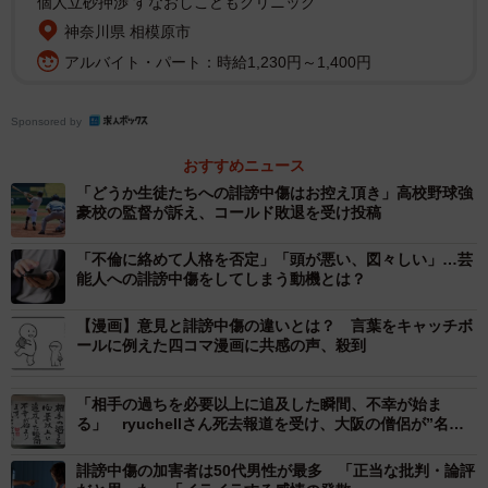
個人立砂押渉 すなおしこどもクリニック
神奈川県 相模原市
ー誹謗中傷をしていた人が小学生でも訴えることができる
アルバイト・パート：時給1,230円～1,400円
のですか
Sponsored by
その子どもに責任能力があるかどうかが争点になるでしょ
う。責任能力とは自分の行為が適法か違法か認識できる能
おすすめニュース
「どうか生徒たちへの誹謗中傷はお控え頂き」高校野球強
力のことをいい、能力の有無は12歳前後で分かれるという
豪校の監督が訴え、コールド敗退を受け投稿
判断が一般的です。この場合は小学5年生（11歳）であった
ため、本人に責任能力は無いと判断される可能性が高いと
「不倫に絡めて人格を否定」「頭が悪い、図々しい」…芸
能人への誹謗中傷をしてしまう動機とは？
考えます。
【漫画】意見と誹謗中傷の違いとは？ 言葉をキャッチボ
子どもに責任能力がないと判断される場合には、親が監督
ールに例えた四コマ漫画に共感の声、殺到
義務者の責任を尽くしていることを証明しない限り、親の
責任になります。ただ実際問題として、親が監督義務者の
「相手の過ちを必要以上に追及した瞬間、不幸が始ま
る」 ryuchellさん死去報道を受け、大阪の僧侶が”名
責任を果たしていることを証明するのはほぼ不可能です。
言”を投稿 共感の声広がる
したがって親が損害賠償請求をされることになるでしょ
誹謗中傷の加害者は50代男性が最多 「正当な批判・論評