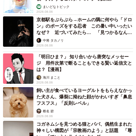
まいどなトピック
2026.08.06
京都駅をぶらぶら→ホームの隅に何やら「ドロ
ン」のポーズをする忍者 この暑い中いったい
なぜ？ 近づいてみたら… 「見つかるなんて
未熟」
中将 タカノリ
2026.08.06
「明日ひま？」 知り合いから唐突なメッセー
ジ 用件次第で断ることもできる賢い返信文と
は？【漫画】
海川 まこと
2026.08.06
飼い主が食べているヨーグルトをもらえなかっ
た犬さん、爆裂に拗ねた顔がかわいすぎ「鼻息
フスフス」「反則レベル」
椎名 碧
2026.08.06
コガネムシを見つめる猫とパパ、偶然生まれた
神々しい構図が「宗教画のよう」と話題 「尊