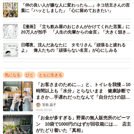
「仲の良い人が嫌な人に変わったら…」ネコ坊主さんの言
葉に「ハッとしました」「心に留めておきたい」
【漫画】「立ち飲み屋のおじさんがかけてくれた言葉」に
20万人が拍手 「人生の先輩からの金言」「大きく頷き返
しちまう」と共感の声
日曜夜、沈んだあなたに タモリさん「頑張ると疲れる
よ」 偉人たちの「頑張らない名言」が心にしみる
気になる
ひと
ともに生きる
「お客さまのために…」と、トイレを我慢→10
時間以上も「水分」とらないまま 健康診断で
2/3
まさか…手遅れだったなんて「自分だけの話で
はなく、日本中で起きている問題では？」
宮前 晶子
女性が自殺を思い止まったという言葉（籔本さん提供、Instagramよりキ
2026.08.04
ャプチャ撮影）
「お金が多すぎる」野菜の無人販売所のピーマ
ン 10袋で1000円のはずが回収箱には… 店主
「相手の罵声や言葉を浴びせられても受け取らな
がたどり着いた「真相」