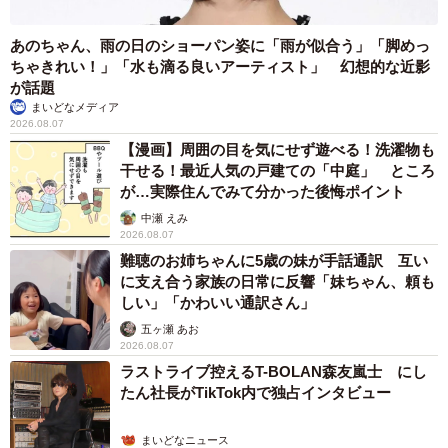
あのちゃん、雨の日のショーパン姿に「雨が似合う」「脚めっ
ちゃきれい！」「水も滴る良いアーティスト」 幻想的な近影
が話題
まいどなメディア
2026.08.07
3/3
【漫画】周囲の目を気にせず遊べる！洗濯物も
干せる！最近人気の戸建ての「中庭」 ところ
話題を集めたネコ坊主さんこと、大阪・専念寺の住職・籔本正啓さんの
ツイート（籔本さん提供、Twitterよりキャプチャ撮影）
が…実際住んでみて分かった後悔ポイント
中瀬 えみ
投稿には共感する声やryuchellさんのご冥福を祈るコメント
2026.08.07
難聴のお姉ちゃんに5歳の妹が手話通訳 互い
が多数寄せられました。
に支え合う家族の日常に反響「妹ちゃん、頼も
しい」「かわいい通訳さん」
「文字であれ口から出た言葉であれ…魂、心が宿っている
五ヶ瀬 あお
ものだと思います…だから…匿名を利用して悪口や相手が
2026.08.07
ラストライブ控えるT-BOLAN森友嵐士 にし
明らかに傷付くであろう言葉を用いるのは…卑怯極まりな
たん社長がTikTok内で独占インタビュー
く言論の自由とかを都合良く解釈して利用して挙げ句の果
てに人の命を奪う行為って犯罪って思います」
まいどなニュース