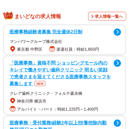
毎日仏教の教えに基づいた”言葉”や”名言”などをSNSに投稿
し、いつも「救われる」「心に染みる」と話題になってい
まいどなの求人情報
求人情報一覧へ
るTwitterユーザー。今回、ryuchellさんの一連の報道に心を
痛め、とっさに思い付いたある言葉をツイートしたそうで
医療事務経験者募集 完全週休2日制
す。
マンパワーグループ株式会社
東京都 中野区
派遣社員：時給1,850円
その言葉というのは、「相手の過ちを必要以上に追及した
瞬間、不幸が始まります」。潜在意識やイメージの重要性
「医療事務」資格不問 ショッピングモール内の
に着目した、成功哲学「マーフィーの成功法則」で知られ
キレイで働きやすい歯科クリニック 明るい笑顔
で患者さまを迎えてくださる医療事務スタッフを
る、宗教家で著述家のジョセフ・マーフィー氏の名言で
募集します
NEW
す。
クレア歯科クリニック・フォルテ森永橋
「相手の過ちを必要以上に追及すれば、相手との人間関係
神奈川県 横浜市
は完全に壊れ、結局自分にとっても不幸なことになる」と
アルバイト・パート：時給1,225円～1,400円
いう意味ですが…この名言の投稿とともに籔本さんは、追
医療事務・受付業務/経験2年以上/扶養控除内勤
及した側、つまり誹謗中傷をした側に対して「何回、人は