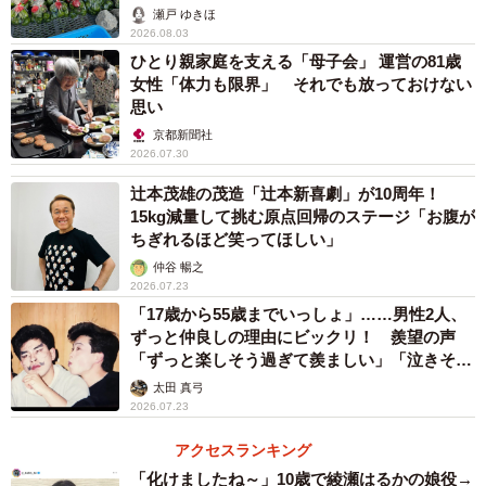
ければ相手に戻る」 誹謗中傷を受けたら、ブロ
瀬戸 ゆきほ
ックを！
2026.08.03
ひとり親家庭を支える「母子会」 運営の81歳
今回ryuchellさんの自殺報道を受けて投稿したのは「このよ
女性「体力も限界」 それでも放っておけない
うな形でryuchellさんがお亡くなりになり残念です。しかし
思い
それと同時に誰が書き込んだのか、ryuchellさんの生い立ち
京都新聞社
2026.07.30
や家族のことがいろいろTwitterに流れてまた誰かが誰かを
辻本茂雄の茂造「辻本新喜劇」が10周年！
追い込むことに不安を覚えました。すべての人に伝わると
15kg減量して挑む原点回帰のステージ「お腹が
は思いませんが、誰か一人でも気付いて欲しいととっさに
ちぎれるほど笑ってほしい」
ツイートしたんです」と籔本さん。
仲谷 暢之
2026.07.23
「17歳から55歳までいっしょ」……男性2人、
そこで、マーフィー氏の名言を用いたことについて「過ち
ずっと仲良しの理由にビックリ！ 羨望の声
は私が考えるに誰しもがするものです。日本は法治国家な
「ずっと楽しそう過ぎて羨ましい」「泣きそう
ので法律に触れる悪については国家が裁くものだと思いま
になった」
太田 真弓
すが、そうでない限り人が勝手に善悪を決めそして人を悪
2026.07.23
だと決めつける事は絶対にしてはいけません。私たち僧侶
アクセスランキング
は『懺悔文（さんげもん）』『我昔所造諸悪業（がしゃく
「化けましたね～」10歳で綾瀬はるかの娘役→