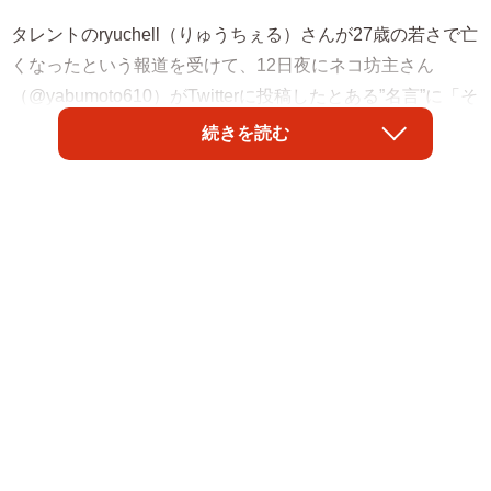
タレントのryuchell（りゅうちぇる）さんが27歳の若さで亡
くなったという報道を受けて、12日夜にネコ坊主さん
（@yabumoto610）がTwitterに投稿したとある”名言”に「そ
う思う」との共感の声が広がっています。
続きを読む
ネコ坊主さんこと、大阪・専念寺の住職・籔本正啓さんは