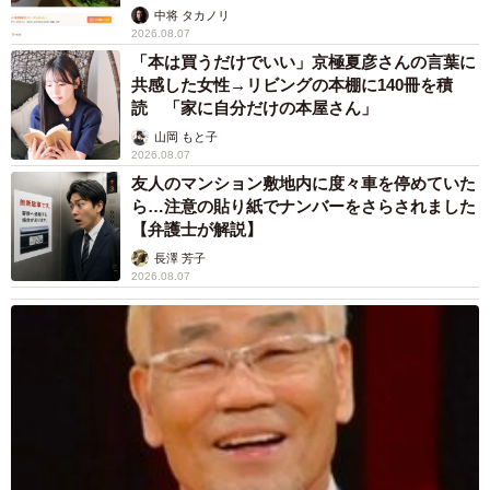
中将 タカノリ
2026.08.07
「本は買うだけでいい」京極夏彦さんの言葉に
共感した女性→リビングの本棚に140冊を積
読 「家に自分だけの本屋さん」
山岡 もと子
2026.08.07
友人のマンション敷地内に度々車を停めていた
ら…注意の貼り紙でナンバーをさらされました
【弁護士が解説】
長澤 芳子
2026.08.07