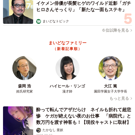
いいんです。放っておくとこれは増殖します。またそれを
イケメン俳優が長髪ヒゲのワイルド近影「ガチ
つぶやいている人はその言葉で生命を失う人がいる。泣い
ヒロさんそっくり」「新たな一面もステキ」
てる人がいるいうことを想像してみてください。発信する
まいどなトピック
前に5秒待って一度自分の投稿を見てその言葉に心を添えら
６位以降を見る
れているかを確認してほしいです。発信する言葉はあなた
の心を形成してしまいます」
まいどなファミリー
（新着記事順）
また以前投稿した籔本さんの言葉を目にした女性が自殺を
思い止まったとメッセージを送ってくれたと言います。
「『言いたい奴は言わせとけ。100年経ったらみんな死ぬ』
森岡 浩
ハイヒール・リンゴ
大江 篤
というネコが少しベロを出した画像をTikTokに投稿したと
姓氏研究家
漫才師
園田学園女子大学学長
もっと見る
ころ女子高生と思われる女性から『今日思っていましたが
あなたの投稿を見て今日はやめときます』とのメッセージ
酔って転んでアザだらけ ネイルも折れて超悲
惨 ケガが絶えない夜のお仕事 「病院代」と
がきたんです。私も一つしかない体なので、大事な生命が
数万円を渡す神客も！【現役キャストに取材】
今消えそうになっている人、たくさんの人に寄り添うこと
たかなし 亜妖
は絶対できません。しかしSNSで言葉を投稿して誰か一人