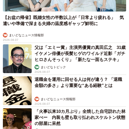
【お盆の帰省】既婚女性の半数以上が「日常より疲れる」 気
遣いや準備で深まる夫婦の温度感ギャップ鮮明に
まいどなニュース情報部
2026.08.07
父は「エミー賞」主演男優賞の真田広之 31歳
イケメン俳優が長髪ヒゲのワイルド近影「ガチ
ヒロさんそっくり」「新たな一面もステキ」
まいどなトピック
2026.08.07
退職金を運用に回せる人は何が違う？ 「退職
金額の多さ」より重要な“ある経験”とは
まいどなニュース情報部
2026.08.07
「火事以来10カ月ぶり」全焼した自宅訪れた林
家ぺー 内装も壁も取り払われスケルトン状態
の部屋に呆然