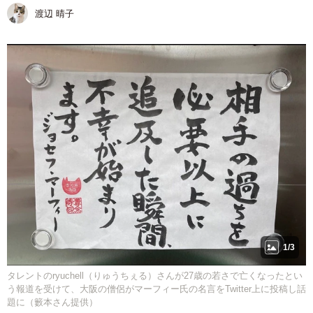
渡辺 晴子
1/3
タレントのryuchell（りゅうちぇる）さんが27歳の若さで亡くなったとい
う報道を受けて、大阪の僧侶がマーフィー氏の名言をTwitter上に投稿し話
題に（籔本さん提供）