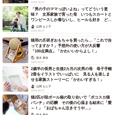
「ryuchellさん、ほんとに辛かったでしょうに、、、もう二
2026.08.07
「男の子のママっぽいよね」ってどういう意
度と誰一人、自ら命を絶ってはいけないです。安らかに、
味？ 女系家族で育った母 いつもスカートと
お休みください。ご冥福をお祈りします」
ワンピースしか着ないし、ヒールも好き どの
「全くです！やられた事無いと痛みわからないんでしょう
へんが…
山岡 もと子
かね！！」
2026.08.07
「本当に言葉と言うのは人を傷つけるものでもあり人を救
猫用の爪研ぎおもちゃを買ったら…「これで合
うものでもありますね…」
ってますか？」予想外の使い方が大反響
「100点満点」「かわいいからよし！」
梨木 香奈
不安や悩みの主な相談窓口は「日本いのちの電話」
2026.08.07
ナビダイヤル「0570・783・556」（午前10時～午後10
2歳半の長男と生後2カ月の次男の母 母子手帳
時）
2冊をイラストでいっぱいに 見る人を楽しま
せる家族ストーリーに「かわいすぎる！」
フリーダイヤル「0120・783・556」（午後4時～9時、毎月
山岡 もと子
10日は午前8時～11日午前8時）など。
2026.08.07
猫2匹が段ボール箱の取り合いで「ポコスカ猫
「日本いのちの電話連盟」
パンチ」の応酬 その後の心温まる結末に「愛
～！」「おばちゃん泣きそうや…」
「専念寺/ネコ坊主」さんのTwitterアカウント（
梨木 香奈