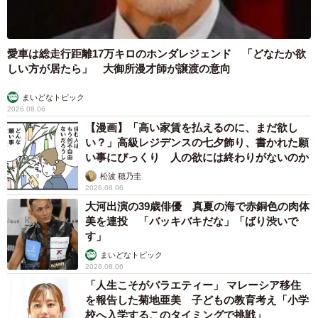
愛車は総走行距離17万キロのホンダレジェンド 「どなたか欲
しい方が居たら」 大御所漫才師が譲渡の意向
まいどなトピック
2026.08.06
【漫画】「高い家賃を払えるのに、まだ欲し
い？」高級レジデンスの七夕飾り、書かれた願
い事にびっくり 人の欲には終わりがないのか
松波 穂乃圭
2026.08.06
大河出演の39歳俳優 真夏の海で赤銅色の肉体
美を連投 「バッキバキだな」「ばり渋いで
す」
まいどなトピック
2026.08.06
「人生こそがバラエティー」 マレーシア移住
を報告した菊地亜美 子どもの教育考え「小学
校へ入学するこのタイミングで挑戦」