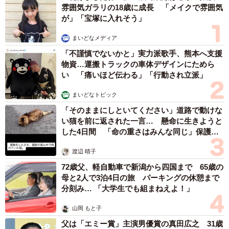
しょぞうしょあくごう）』…といったお経を何遍も唱える
雰囲気ガラリの18歳に成長 「メイクで雰囲気
が」「宝塚に入れそう」
ことがあるのですが、それは人のことの過ちを問うよりも
自分の過ちを問えという仏教の教えです。過ちをネガティ
まいどなメディア
ブに捉えるのではなくてしっかり自分を見つめて次に生か
「不謹慎でないかと」実力派歌手、熊本へ支援
すことだと思っています」と話します。
物資…運搬トラックの車体デザインにためら
い 「痛いほど伝わる」「行動され立派」
一方、SNS上の誹謗中傷を受けて自死する人が後を絶ない
まいどなトピック
ことを悔やむ籔本さん。そして誹謗中傷をする人やそれを
「そのままにしといてください」道路で動けな
受ける人たちに対して、こう訴えます。
い猫を前に返された一言… 懸命に生きようと
した4日間 「命の重さはみんな同じ」保護団
体代表の訴え
「匿名性があるのでどうしても何となく他人のことをあれ
渡辺 晴子
これ書いてしまうのだと思います。私も書かれてしまいま
72歳父、軽自動車で新潟から四国まで 65歳の
す。お釈迦様の有名な話にも相手の罵声や言葉を浴びせら
母と2人で3泊4日の旅 パーキングの休憩まで
れても受け取らなければ相手に戻ると教えてくださってい
分刻み… 「大学生でも組まねえよ！」
ます。だからTwitterの場合、おかしいなと思ったらすぐに
山岡 もと子
ブロックやミュートにする事は必要です。これは早い方が
父は「エミー賞」主演男優賞の真田広之 31歳