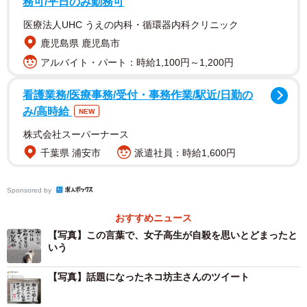
務可/平日のみ勤務可
繰り返すんでしょうか？」とつぶやきました。
医療法人UHC うえの内科・循環器内科クリニック
鹿児島県 鹿児島市
さらに「過ちは誤ちとは違います。その人が思う後悔をさ
アルバイト・パート：時給1,100円～1,200円
しています。誰しも後悔や懺悔はあります。それを理由も
分からずに必要以上にその人を追い詰めることは追い詰め
看護業務/医療事務/受付・事務作業/駅近/日勤の
れた方も追い詰める方も不幸が始まるということです。こ
み/高時給
NEW
れ以上この事で不幸になる人が一人でも少なくなるようお
株式会社スーパーナース
祈りいたします」と、訴えます。
千葉県 浦安市
派遣社員：時給1,600円
Sponsored by
おすすめニュース
【写真】この言葉で、女子高生が自殺を思いとどまったと
いう
【写真】話題になったネコ坊主さんのツイート