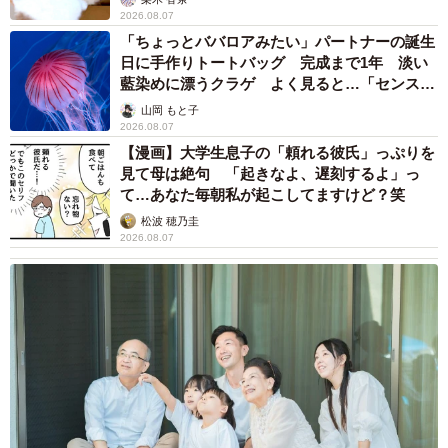
2026.08.07
@yabumoto610）
「ちょっとババロアみたい」パートナーの誕生
日に手作りトートバッグ 完成まで1年 淡い
「専念寺/ネコ坊主」さんのInstagramアカウント（
藍染めに漂うクラゲ よく見ると…「センスす
ごい」
@sennenji1597）
山岡 もと子
2026.08.07
【漫画】大学生息子の「頼れる彼氏」っぷりを
見て母は絶句 「起きなよ、遅刻するよ」っ
て…あなた毎朝私が起こしてますけど？笑
松波 穂乃圭
2026.08.07