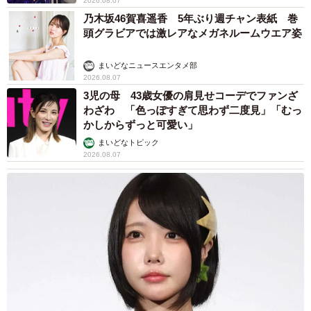
2026.08.07
でも気づき、そして自分の行いを見つめてもらえると僧侶
乃木坂46賀喜遥香 5年ぶり週チャン表紙 巻
頭グラビアでは激レアなメガネルームウエア姿
として大変うれしく思います。私自身も皆さんと同様にい
ろんな実社会で悩むこともありますが、その悩みも仏様か
まいどなニュースエンタメ部
らの宿題だと思って日々取り組んでいます」
2026.08.07
3児の母 43歳女優の肩見せコーデでファンざ
◇ ◇
わざわ 「色っぽすぎて思わず二度見」「むっ
かしからずっと可愛い」
まいどなトピック
2026.08.07