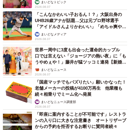
まいどなトピック
2026.08.07
「こんなかわいい子おるん！？」大阪出身の
UHB26歳アナが話題…父は元プロ野球選手
「アイドルさんよりかわいい」「めちゃ爽や
か」
まいどなメディア
2026.08.07
世界一周中に3度も出会った運命的カップル
口では言えない「ジョージアの熱い夜」に「も
うやめぇや！」藤井が猛ツッコミ連発【新婚さ
ん】
まいどなニュース
2026.08.07
「国産マッチでもバズりたい」願いかなった！
老舗メーカーの投稿が4100万再生 他業種も
続々相乗りでミーム化へ発展
まいどなニュース調査部
2026.08.07
「即座に案内することが不可能です」レストラ
ンの入り口に大きな注意書き オートリザーブ
からの予約を拒否するお断りに賛同者続々