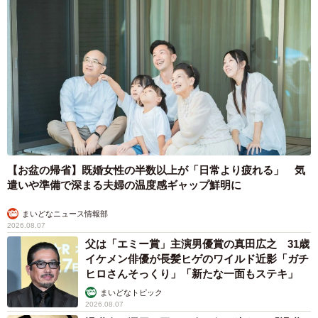
ただ自分の思うままに発信するのではなく、受け手のこと
も意識しながら制作する。ネコロスさんが多くの人たちに
受け入れられているのは、ご自身のそんな創作への姿勢も
あってのことなのかもしれません。
会話においても、同じことがいえそうですね。
ネコロスさんは、このように深くて少し考えさせられるテ
ーマのものも含め、四コマ漫画をほぼ毎日Twitterに更新さ
【お盆の帰省】既婚女性の半数以上が「日常より疲れる」 気
れています。
遣いや準備で深まる夫婦の温度感ギャップ鮮明に
まいどなニュース情報部
■ネコロスさんのTwitterはこちら
2026.08.07
→
https://twitter.com/youyakuya
父は「エミー賞」主演男優賞の真田広之 31歳
イケメン俳優が長髪ヒゲのワイルド近影「ガチ
ヒロさんそっくり」「新たな一面もステキ」
まいどなトピック
2026.08.07