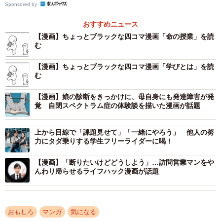
Sponsored by
おすすめニュース
【漫画】ちょっとブラックな四コマ漫画「命の授業」を読
む
「意見は、ミットに向けて投げる球」
【漫画】ちょっとブラックな四コマ漫画「学びとは」を読
む
親はそのように子どもに説明。その言葉通り、投げたボー
ルはミットに命中。相手はボールの衝撃で手がビリビリと
【漫画】娘の診断をきっかけに、母自身にも発達障害が発
震えたものの、無事キャッチできました。
覚 自閉スペクトラム症の体験談を描いた漫画が話題
そして、親は
「誹謗中傷は――」
と説明を続けます。果た
上から目線で「課題見せて」「一緒にやろう」 他人の努
力にタダ乗りする学生フリーライダーに喝！
してどんな球を投げるのか…？。
【漫画】「断りたいけどどうしよう」…訪問営業マンをや
んわり帰らせるライフハック漫画が話題
おもしろ
マンガ
気になる