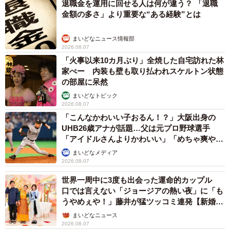
退職金を運用に回せる人は何が違う？ 「退職
金額の多さ」より重要な“ある経験”とは
まいどなニュース情報部
2026.08.07
「火事以来10カ月ぶり」全焼した自宅訪れた林
家ぺー 内装も壁も取り払われスケルトン状態
の部屋に呆然
まいどなトピック
2026.08.07
「こんなかわいい子おるん！？」大阪出身の
UHB26歳アナが話題…父は元プロ野球選手
「アイドルさんよりかわいい」「めちゃ爽や
か」
まいどなメディア
2026.08.07
世界一周中に3度も出会った運命的カップル
口では言えない「ジョージアの熱い夜」に「も
うやめぇや！」藤井が猛ツッコミ連発【新婚さ
ん】
まいどなニュース
2026.08.07