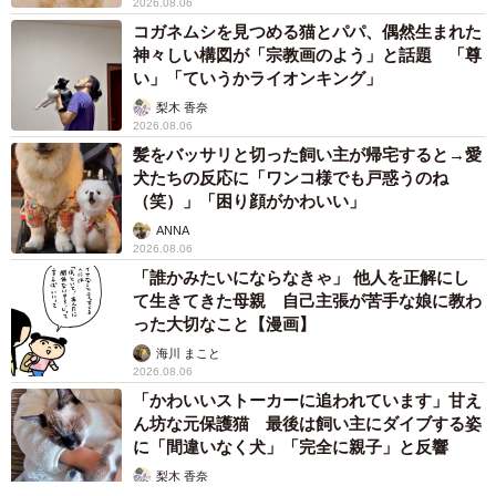
2026.08.06
コガネムシを見つめる猫とパパ、偶然生まれた
神々しい構図が「宗教画のよう」と話題 「尊
い」「ていうかライオンキング」
梨木 香奈
2026.08.06
髪をバッサリと切った飼い主が帰宅すると→愛
犬たちの反応に「ワンコ様でも戸惑うのね
（笑）」「困り顔がかわいい」
ANNA
2026.08.06
「誰かみたいにならなきゃ」 他人を正解にし
て生きてきた母親 自己主張が苦手な娘に教わ
った大切なこと【漫画】
海川 まこと
2026.08.06
「かわいいストーカーに追われています」甘え
ん坊な元保護猫 最後は飼い主にダイブする姿
に「間違いなく犬」「完全に親子」と反響
梨木 香奈
2026.08.06