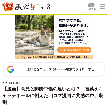
まいどなニュースをGoogle検索でフォローする
2022.10.09(Sun)
【漫画】意見と誹謗中傷の違いとは？ 言葉をキ
ャッチボールに例えた四コマ漫画に共感の声、殺
到