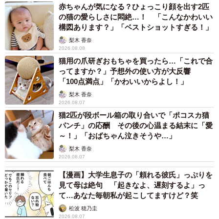
赤ちゃんが気になる？ひょっこり顔を出す2匹
の猫の愛らしさに悶絶…！ 「こんなかわいい
構図あります？」「ベストショットすぎる！」
梨木 香奈
2026.08.08
猫用の爪研ぎおもちゃを買ったら…「これで合
2/5
ってますか？」予想外の使い方が大反響
「100点満点」「かわいいからよし！」
しかし、「誹謗中傷」は…？ ※ネコロスさん提供 (一部抜粋)
梨木 香奈
2026.08.07
その驚愕のラストにはたくさんの反響が。
猫2匹が段ボール箱の取り合いで「ポコスカ猫
パンチ」の応酬 その後の心温まる結末に「愛
～！」「おばちゃん泣きそうや…」
「うまい！座布団100枚上げたい！」
梨木 香奈
「うーむ、これは的をえている四コマだ···」
2026.08.07
「その後、乱闘発生まっしぐらですね」
【漫画】大学生息子の「頼れる彼氏」っぷりを
「そして、逆に同じボールを投げ返されたら大声で周りに
見て母は絶句 「起きなよ、遅刻するよ」っ
触れて回る」
て…あなた毎朝私が起こしてますけど？笑
「相手がグローブ付けてなければ、投げる意見も手加減し
松波 穂乃圭
2026.08.07