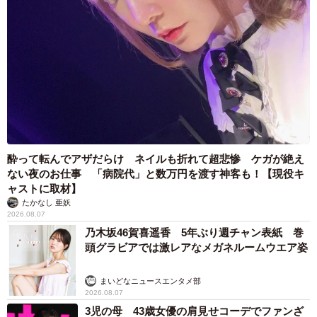
ネコロスさん：SNSは相手の顔も見えないですし、聞き手
も不特定多数なので、つい本音が出やすく、実社会よりも
過激になりやすい土壌ではないかなと思います。例えばコ
ロナの件でいうと、「反ワクチンが――」みたいな話は
SNSでは議論が活発ですが、実社会ではあまり聞かない印
象です。実際に未接種の人も周りにいますけど、だからど
うということもないですし。それよりは、上司の悪口のほ
うが１００倍多いのではないでしょうか。
酔って転んでアザだらけ ネイルも折れて超悲惨 ケガが絶え
ない夜のお仕事 「病院代」と数万円を渡す神客も！【現役キ
――実生活とネットでは話の内容や質も違うかもしれませ
ャストに取材】
たかなし 亜妖
んね。ネコロスさん自身にも、辛辣なコメントが来ること
2026.08.07
はあるのですか？
乃木坂46賀喜遥香 5年ぶり週チャン表紙 巻
頭グラビアでは激レアなメガネルームウエア姿
ネコロスさん：漫画そのものや私自身について否定するよ
まいどなニュースエンタメ部
うなコメントをいただくことはあります。風刺系の漫画は
2026.08.07
感情を揺さぶるものですから、少なからずそういう反応が
3児の母 43歳女優の肩見せコーデでファンざ