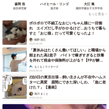
違いについて、二極化して非常に分かりやすく表現してい
森岡 浩
ハイヒール・リンゴ
大江 篤
ると感じました。漫画を描くうえで気を付けたことやこだ
姓氏研究家
漫才師
園田学園女子大学学長
わったポイントは？
もっと見る
ボロボロで不細工なおじいちゃん猫に一目惚
ネコロスさん：正直、この漫画だけで「意見」「誹謗中
れ エイズだし手がかかるけど…おうちで暮ら
すと「おじ猫」だって可愛くなったよ！
傷」そして間にある「批判」を明確に区別できるものでは
ありません。細かいことをいいだすと、「受け手がミット
鶴野 浩己
2026.08.08
を構えている状態だったのか？」など、あまりにも多くの
「夏休みはたくさん働いてほしい」と職場から
パターンが派生してしまいます。一番伝えたいのは「何に
頼まれた高2息子 バイトで稼ぎすぎると扶養
を外れて税金や保険料が上がる？【FPが解
むけてボールを投げるか」という本質的な点ですので、賛
説】
もくもくライターズ
否なども覚悟の上で、できるだけシンプルになるよう心が
2026.08.08
けました。
2泊3日の東京出張→飼い主さんが不在中ハムス
ターに異変 眉間にできた深いしわ、「急に老
――近年はコロナ問題や国際情勢など、大きな課題が多
けた？」【漫画】
く、その分誰かの意見を非難したり、誹謗中傷したりとい
海川 まこと
2026.08.08
うことが増えた気がします。