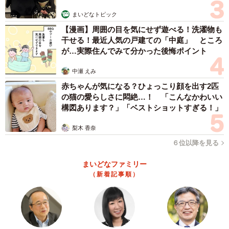
く、意見として共有し合い、互いにより良い方に向かえる
まいどなトピック
ようにしたいものですが…。
【漫画】周囲の目を気にせず遊べる！洗濯物も
干せる！最近人気の戸建ての「中庭」 ところ
ネコロスさんはどのような思いで、この漫画を描かれたの
が…実際住んでみて分かった後悔ポイント
でしょうか。聞いてみました。
中瀬 えみ
赤ちゃんが気になる？ひょっこり顔を出す2匹
――この漫画を作成されたきっかけは？また、会話をキャ
の猫の愛らしさに悶絶…！ 「こんなかわいい
ッチボールに例えられた理由は？
構図あります？」「ベストショットすぎる！」
梨木 香奈
ネコロスさん：誹謗中傷や意見、そして批判との違いをシ
６位以降を見る
ンプルに漫画で表現できないか、ともともと考えていまし
た。キャッチボールにしたのは、やはり会話自体がキャッ
まいどなファミリー
チボールに例えられるからですね。そして、親が子どもに
（新着記事順）
教えている図にしてみました。
――ネコロスさんの狙い通り、「意見」と「誹謗中傷」の