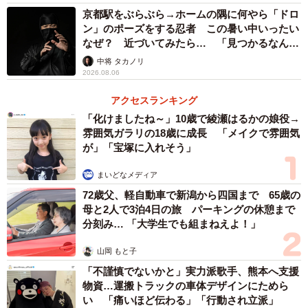
ないと誹謗中傷になっちゃう」
京都駅をぶらぶら→ホームの隅に何やら「ドロ
「ネットの相手はただの壁だと勘違いしている輩の多い事
ン」のポーズをする忍者 この暑い中いったい
多い事…」
なぜ？ 近づいてみたら… 「見つかるなんて
未熟」
中将 タカノリ
2026.08.06
言葉は人間にとって必要不可欠なコミュニケーションの手
段であり、会話は人と人とが関わり、つながり合っていく
アクセスランキング
うえで、とても重要です。時には、違う思いをもつ相手
「化けましたね～」10歳で綾瀬はるかの娘役→
に、意見として自分の思いを伝える必要が出てくることも
雰囲気ガラリの18歳に成長 「メイクで雰囲気
が」「宝塚に入れそう」
あります。しかし、やり方を一つ間違えると、相手をいた
ずらに責め、傷つける誹謗中傷にもなってしまいます。
まいどなメディア
72歳父、軽自動車で新潟から四国まで 65歳の
ネットを見ていても、日々多くの批判や誹謗中傷の言葉が
母と2人で3泊4日の旅 パーキングの休憩まで
分刻み… 「大学生でも組まねえよ！」
投げかけられています。特に、ここ数年の「コロナ」や
「ワクチン」「国際情勢」などに関しては、それが顕著で
山岡 もと子
あるように見受けられます。
「不謹慎でないかと」実力派歌手、熊本へ支援
物資…運搬トラックの車体デザインにためら
い 「痛いほど伝わる」「行動され立派」
できることなら、いたずらに相手を誹謗中傷するのではな