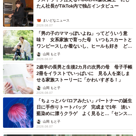
す。
たん社長がTikTok内で独占インタビュー
――誹謗中傷のない社会を作るには、どのようなことが大
まいどなニュース
切でしょうか？
2026.08.07
「男の子のママっぽいよね」ってどういう意
味？ 女系家族で育った母 いつもスカートと
ネコロスさん：誹謗中傷自体はなくならないと思います。
ワンピースしか着ないし、ヒールも好き どの
なくなれば理想とは思いますけど、そこまで人間はうまく
へんが…
山岡 もと子
できてませんので。大事なのは、そういうことがあったと
2026.08.07
きに、「おい、それちょっと行き過ぎだよ」と諌め合える
2歳半の長男と生後2カ月の次男の母 母子手帳
2冊をイラストでいっぱいに 見る人を楽しま
ような人間関係ではないでしょうか。そして、やってしま
せる家族ストーリーに「かわいすぎる！」
ったことは「すいませんでした」と謝ることのできる素直
山岡 もと子
さも大事だと思います。大事なのはモラルのベースアップ
2026.08.07
ですから。訴訟などの手段に訴えるよりは、地道な啓蒙が
「ちょっとババロアみたい」パートナーの誕生
日に手作りトートバッグ 完成まで1年 淡い
大事ではないかと思いますね。
藍染めに漂うクラゲ よく見ると…「センスす
ごい」
山岡 もと子
◇ ◇
2026.08.07