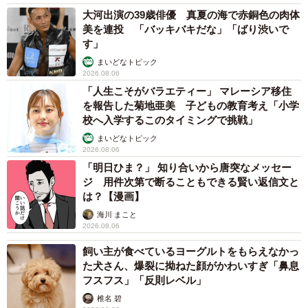
大河出演の39歳俳優 真夏の海で赤銅色の肉体
美を連投 「バッキバキだな」「ばり渋いで
す」
まいどなトピック
2026.08.06
「人生こそがバラエティー」 マレーシア移住
を報告した菊地亜美 子どもの教育考え「小学
校へ入学するこのタイミングで挑戦」
まいどなトピック
2026.08.06
「明日ひま？」 知り合いから唐突なメッセー
ジ 用件次第で断ることもできる賢い返信文と
は？【漫画】
海川 まこと
2026.08.06
飼い主が食べているヨーグルトをもらえなかっ
た犬さん、爆裂に拗ねた顔がかわいすぎ「鼻息
フスフス」「反則レベル」
椎名 碧