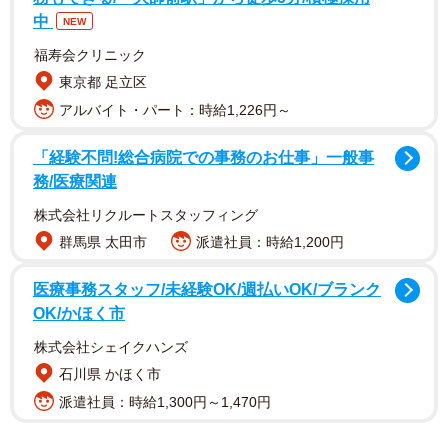
中
NEW
福寿会クリニック
東京都 足立区
アルバイト・パート：時給1,226円～
「経験不問!総合病院での事務のお仕事」一般事
1/5
務/医療関連
「意見とはミットに向けて投げる球」。言葉通りミットめがけてまっす
株式会社リクルートスタッフィング
ぐに投げ込みます。 ※ネコロスさん提供 (一部抜粋)
群馬県 太田市
派遣社員：時給1,200円
医療事務スタッフ/未経験OK/週払いOK/ブランク
OK/かほく市
株式会社シェイクハンズ
石川県 かほく市
派遣社員：時給1,300円～1,470円