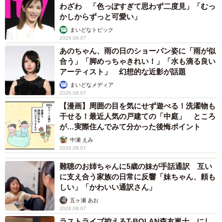
あるのは覚悟の上で描いています。まぁ万人が喜ぶものっ
わざわ 「色っぽすぎて思わず二度見」「むっ
かしからずっと可愛い」
てあり得ないと思ってますので、基本的には気にしないで
まいどなトピック
す。
2026.08.07
あのちゃん、雨の日のショーパン姿に「雨が似
――受け流す、というのも必要なスキルかもしれません
合う」「脚めっちゃきれい！」「水も滴る良い
アーティスト」 幻想的な近影が話題
ね。一方で、誹謗中傷を受けるばかりでなく、逆に自分自
身が何気ない発言・発信等で他人を傷つけていたりする可
まいどなメディア
2026.08.07
能性もあるかと思います。その点について、ネコロスさん
【漫画】周囲の目を気にせず遊べる！洗濯物も
は、気を付けていることなどはありますか？
干せる！最近人気の戸建ての「中庭」 ところ
が…実際住んでみて分かった後悔ポイント
ネコロスさん：制作した漫画について、ちょっと過激か
中瀬 えみ
2026.08.07
な？というものは、仲の良いフォロワーさんに見ていただ
難聴のお姉ちゃんに5歳の妹が手話通訳 互い
いたりしています。今回の漫画も、ちょっとセンシティブ
に支え合う家族の日常に反響「妹ちゃん、頼も
なテーマでしたので、ある方に見ていただきました。で、
しい」「かわいい通訳さん」
「うーん。微妙かも…」みたいなご意見をいただいたので
五ヶ瀬 あお
手直しをし、太鼓判をいただいたのが今回の作品になりま
2026.08.07
ラストライブ控えるT-BOLAN森友嵐士 にし