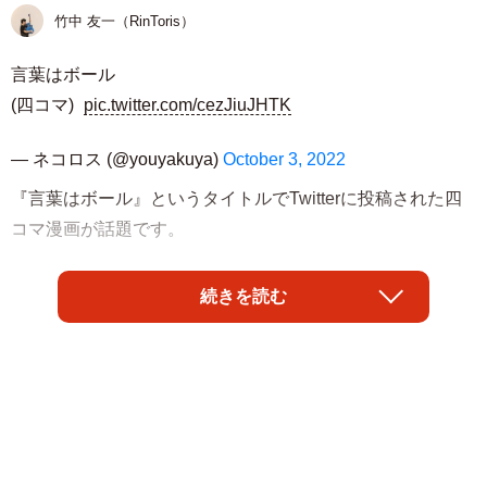
竹中 友一（RinToris）
言葉はボール
(四コマ)
pic.twitter.com/cezJiuJHTK
— ネコロス (@youyakuya)
October 3, 2022
『言葉はボール』というタイトルでTwitterに投稿された四
コマ漫画が話題です。
漫画を制作したのは、さまざな四コマ漫画を制作・公開さ
続きを読む
れ、その中でも時事ネタを取り入れた社会風刺的な作風
や、人間の本質を突くような内容が人気のネコロスさん
（
@youyakuya
）。
今回の漫画では、「言葉」について「キャッチボール」を
用いて、親が子どもに教えるという図式で説明していま