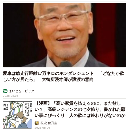
愛車は総走行距離17万キロのホンダレジェンド 「どなたか欲
しい方が居たら」 大御所漫才師が譲渡の意向
まいどなトピック
2026.08.06
【漫画】「高い家賃を払えるのに、まだ欲し
い？」高級レジデンスの七夕飾り、書かれた願
い事にびっくり 人の欲には終わりがないのか
松波 穂乃圭
2026.08.06