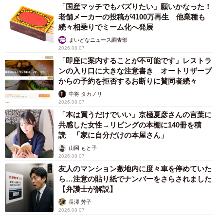
「国産マッチでもバズりたい」願いかなった！
老舗メーカーの投稿が4100万再生 他業種も
続々相乗りでミーム化へ発展
まいどなニュース調査部
2026.08.07
「即座に案内することが不可能です」レストラ
ンの入り口に大きな注意書き オートリザーブ
からの予約を拒否するお断りに賛同者続々
中将 タカノリ
2026.08.07
「本は買うだけでいい」京極夏彦さんの言葉に
共感した女性→リビングの本棚に140冊を積
読 「家に自分だけの本屋さん」
山岡 もと子
2026.08.07
友人のマンション敷地内に度々車を停めていた
ら…注意の貼り紙でナンバーをさらされました
【弁護士が解説】
長澤 芳子
2026.08.07