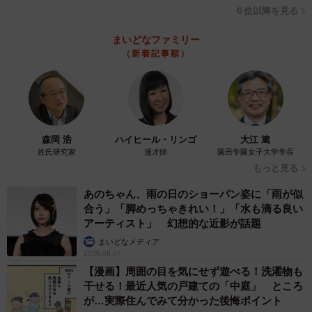
６位以降を見る
まいどなファミリー
（新着記事順）
森岡 浩
ハイヒール・リンゴ
大江 篤
姓氏研究家
漫才師
園田学園女子大学学長
もっと見る
あのちゃん、雨の日のショーパン姿に「雨が似
合う」「脚めっちゃきれい！」「水も滴る良い
アーティスト」 幻想的な近影が話題
まいどなメディア
2026.08.07
【漫画】周囲の目を気にせず遊べる！洗濯物も
干せる！最近人気の戸建ての「中庭」 ところ
が…実際住んでみて分かった後悔ポイント