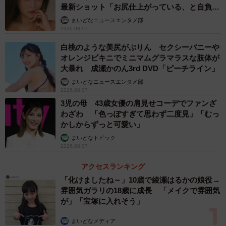
最新ショット「お尻仕上がっている、と自負し
ています」「いくつになっても理想の身体でい
まいどなニュースエンタメ部
たい」
2026.08.07
白桃のような美尻がぷりん セクシーバニーや
オレンジビキニでミニマムグラマラスな肢体が
大暴れ 成瀬かのん3rd DVD「ピーチライン」
まいどなニュースエンタメ部
2026.08.07
3児の母 43歳女優の肩見せコーデでファンざ
わざわ 「色っぽすぎて思わず二度見」「むっ
かしからずっと可愛い」
まいどなトピック
2026.08.07
アクセスランキング
「化けましたね～」10歳で綾瀬はるかの娘役→
雰囲気ガラリの18歳に成長 「メイクで雰囲気
が」「宝塚に入れそう」
まいどなメディア