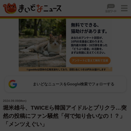
まいどなニュースをGoogle検索でフォローする
2024.09.09(Mon)
堀米雄斗、TWICEら韓国アイドルとプリクラ…突
然の投稿にファン騒然「何で知り合いなの！？」
「メンツえぐい」