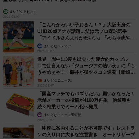
まいどなトピック
2026.08.07
「こんなかわいい子おるん！？」大阪出身の
UHB26歳アナが話題…父は元プロ野球選手
「アイドルさんよりかわいい」「めちゃ爽や
か」
まいどなメディア
2026.08.07
世界一周中に3度も出会った運命的カップル
口では言えない「ジョージアの熱い夜」に「も
うやめぇや！」藤井が猛ツッコミ連発【新婚さ
ん】
まいどなニュース
2026.08.07
「国産マッチでもバズりたい」願いかなった！
老舗メーカーの投稿が4100万再生 他業種も
続々相乗りでミーム化へ発展
まいどなニュース調査部
2026.08.07
「即座に案内することが不可能です」レストラ
ンの入り口に大きな注意書き オートリザーブ