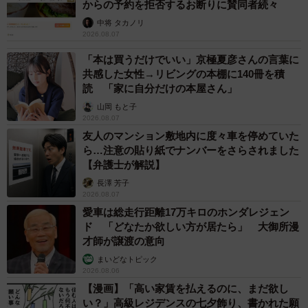
からの予約を拒否するお断りに賛同者続々
中将 タカノリ
2026.08.07
「本は買うだけでいい」京極夏彦さんの言葉に
共感した女性→リビングの本棚に140冊を積
読 「家に自分だけの本屋さん」
山岡 もと子
2026.08.07
友人のマンション敷地内に度々車を停めていた
ら…注意の貼り紙でナンバーをさらされました
【弁護士が解説】
長澤 芳子
2026.08.07
愛車は総走行距離17万キロのホンダレジェン
ド 「どなたか欲しい方が居たら」 大御所漫
才師が譲渡の意向
まいどなトピック
2026.08.06
【漫画】「高い家賃を払えるのに、まだ欲し
い？」高級レジデンスの七夕飾り、書かれた願