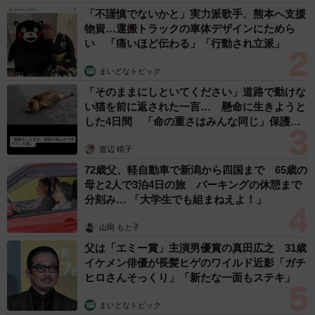
「不謹慎でないかと」実力派歌手、熊本へ支援
物資…運搬トラックの車体デザインにためら
い 「痛いほど伝わる」「行動され立派」
まいどなトピック
「そのままにしといてください」道路で動けな
い猫を前に返された一言… 懸命に生きようと
した4日間 「命の重さはみんな同じ」保護団
体代表の訴え
渡辺 晴子
72歳父、軽自動車で新潟から四国まで 65歳の
母と2人で3泊4日の旅 パーキングの休憩まで
分刻み… 「大学生でも組まねえよ！」
山岡 もと子
父は「エミー賞」主演男優賞の真田広之 31歳
イケメン俳優が長髪ヒゲのワイルド近影「ガチ
ヒロさんそっくり」「新たな一面もステキ」
まいどなトピック