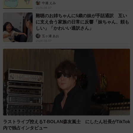
中瀬 えみ
2026.08.07
難聴のお姉ちゃんに5歳の妹が手話通訳 互い
に支え合う家族の日常に反響「妹ちゃん、頼も
しい」「かわいい通訳さん」
五ヶ瀬 あお
2026.08.07
ラストライブ控えるT-BOLAN森友嵐士 にしたん社長がTikTok
内で独占インタビュー