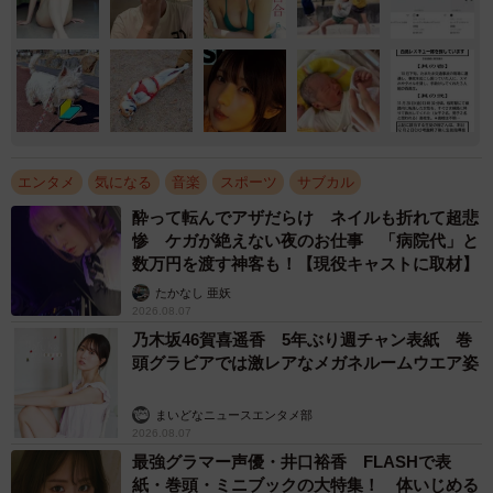
エンタメ
気になる
音楽
スポーツ
サブカル
酔って転んでアザだらけ ネイルも折れて超悲
惨 ケガが絶えない夜のお仕事 「病院代」と
数万円を渡す神客も！【現役キャストに取材】
たかなし 亜妖
2026.08.07
乃木坂46賀喜遥香 5年ぶり週チャン表紙 巻
頭グラビアでは激レアなメガネルームウエア姿
まいどなニュースエンタメ部
2026.08.07
最強グラマー声優・井口裕香 FLASHで表
紙・巻頭・ミニブックの大特集！ 体いじめる