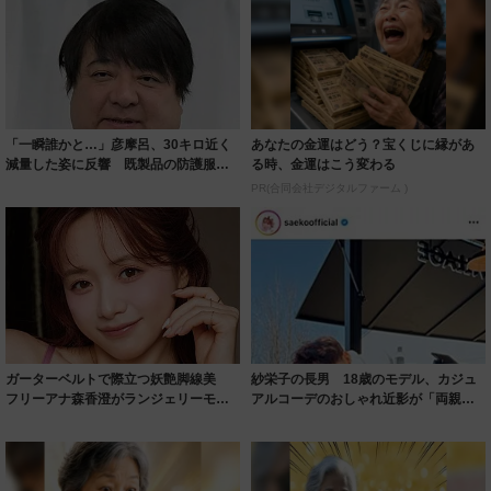
「一瞬誰かと…」彦摩呂、30キロ近く
あなたの金運はどう？宝くじに縁があ
減量した姿に反響 既製品の防護服が
る時、金運はこう変わる
着られると...
PR(合同会社デジタルファーム )
ガーターベルトで際立つ妖艶脚線美
紗栄子の長男 18歳のモデル、カジュ
フリーアナ森香澄がランジェリーモデ
アルコーデのおしゃれ近影が「両親の
ルに ｢PE...
いいとこ取...