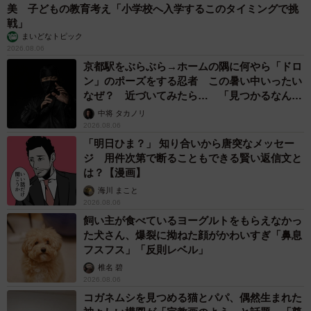
美 子どもの教育考え「小学校へ入学するこのタイミングで挑
戦」
まいどなトピック
2026.08.06
京都駅をぶらぶら→ホームの隅に何やら「ドロ
ン」のポーズをする忍者 この暑い中いったい
なぜ？ 近づいてみたら… 「見つかるなんて
未熟」
中将 タカノリ
2026.08.06
「明日ひま？」 知り合いから唐突なメッセー
ジ 用件次第で断ることもできる賢い返信文と
は？【漫画】
海川 まこと
2026.08.06
飼い主が食べているヨーグルトをもらえなかっ
た犬さん、爆裂に拗ねた顔がかわいすぎ「鼻息
フスフス」「反則レベル」
椎名 碧
2026.08.06
コガネムシを見つめる猫とパパ、偶然生まれた