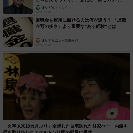
まいどなトピック
2026.08.07
退職金を運用に回せる人は何が違う？ 「退職
金額の多さ」より重要な“ある経験”とは
まいどなニュース情報部
2026.08.07
「火事以来10カ月ぶり」全焼した自宅訪れた林家ぺー 内装も
壁も取り払われスケルトン状態の部屋に呆然