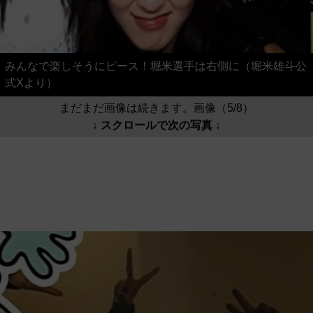
みんなで楽しそうにピース！堀米選手は右側に（堀米雄斗公
式Xより）
まだまだ画像は続きます。画像（5/8）
↓ スクロールで次の写真 ↓