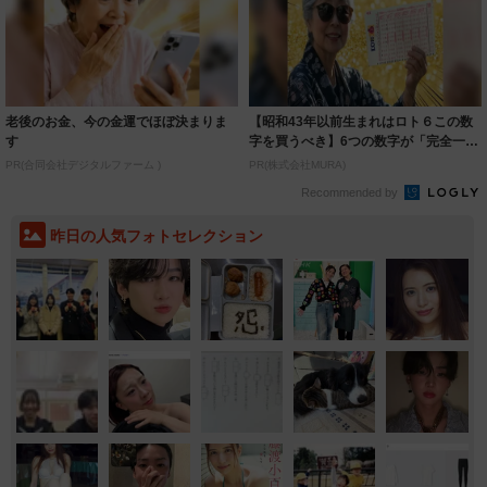
老後のお金、今の金運でほぼ決まりま
【昭和43年以前生まれはロト６この数
す
字を買うべき】6つの数字が「完全一
致」する方...
PR(合同会社デジタルファーム )
PR(株式会社MURA)
Recommended by
昨日の人気フォトセレクション