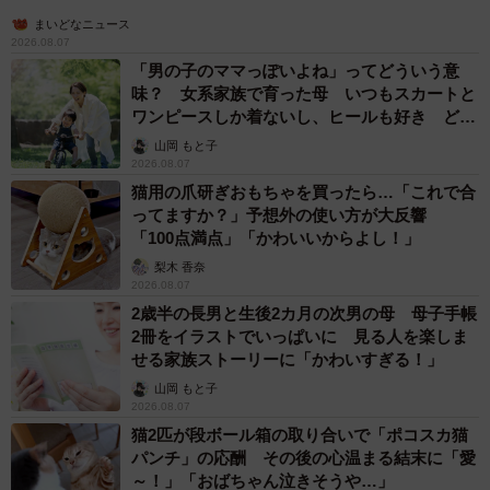
まいどなニュース
2026.08.07
「男の子のママっぽいよね」ってどういう意
味？ 女系家族で育った母 いつもスカートと
ワンピースしか着ないし、ヒールも好き どの
へんが…
山岡 もと子
2026.08.07
猫用の爪研ぎおもちゃを買ったら…「これで合
ってますか？」予想外の使い方が大反響
「100点満点」「かわいいからよし！」
梨木 香奈
2026.08.07
2歳半の長男と生後2カ月の次男の母 母子手帳
2冊をイラストでいっぱいに 見る人を楽しま
せる家族ストーリーに「かわいすぎる！」
山岡 もと子
2026.08.07
猫2匹が段ボール箱の取り合いで「ポコスカ猫
パンチ」の応酬 その後の心温まる結末に「愛
～！」「おばちゃん泣きそうや…」