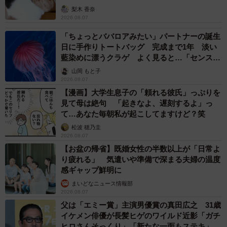
梨木 香奈
2026.08.07
「ちょっとババロアみたい」パートナーの誕生
日に手作りトートバッグ 完成まで1年 淡い
藍染めに漂うクラゲ よく見ると…「センスす
ごい」
山岡 もと子
2026.08.07
【漫画】大学生息子の「頼れる彼氏」っぷりを
見て母は絶句 「起きなよ、遅刻するよ」っ
て…あなた毎朝私が起こしてますけど？笑
松波 穂乃圭
2026.08.07
【お盆の帰省】既婚女性の半数以上が「日常よ
り疲れる」 気遣いや準備で深まる夫婦の温度
感ギャップ鮮明に
まいどなニュース情報部
2026.08.07
父は「エミー賞」主演男優賞の真田広之 31歳
イケメン俳優が長髪ヒゲのワイルド近影「ガチ
ヒロさんそっくり」「新たな一面もステキ」