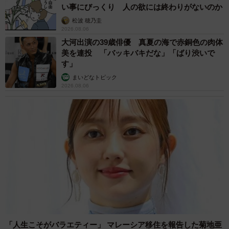
い事にびっくり 人の欲には終わりがないのか
松波 穂乃圭
2026.08.06
大河出演の39歳俳優 真夏の海で赤銅色の肉体
美を連投 「バッキバキだな」「ばり渋いで
す」
まいどなトピック
2026.08.06
「人生こそがバラエティー」 マレーシア移住を報告した菊地亜