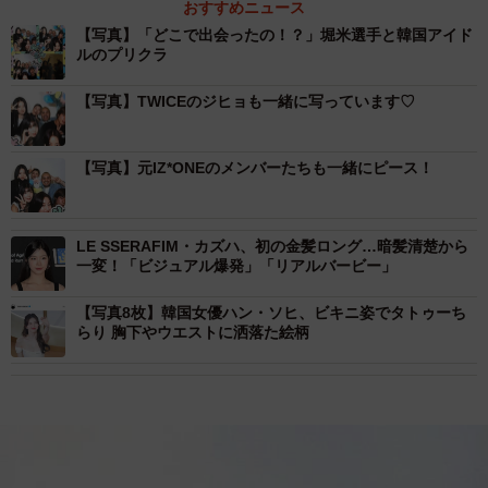
おすすめニュース
【写真】「どこで出会ったの！？」堀米選手と韓国アイド
ルのプリクラ
【写真】TWICEのジヒョも一緒に写っています♡
【写真】元IZ*ONEのメンバーたちも一緒にピース！
LE SSERAFIM・カズハ、初の金髪ロング…暗髪清楚から
一変！「ビジュアル爆発」「リアルバービー」
【写真8枚】韓国女優ハン・ソヒ、ビキニ姿でタトゥーち
らり 胸下やウエストに洒落た絵柄