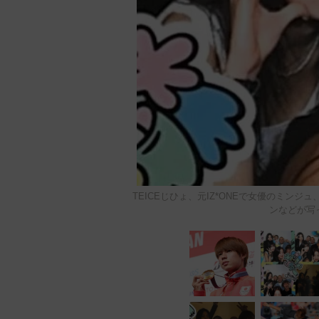
TEICEじひょ、元IZ*ONEで女優のミンジ
ンなどが写