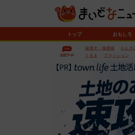
ニ
トップ
おもしろ
ュ
ー
保護犬・保護猫
かんさ
ス
一
くるま
ファッション
覧