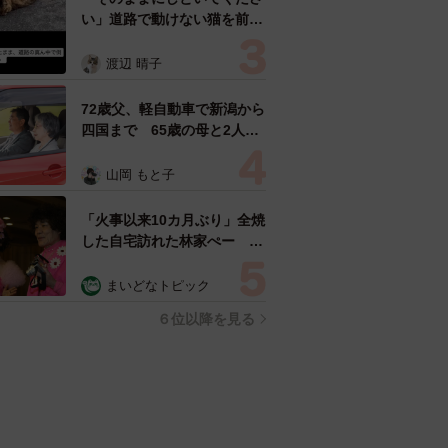
い」道路で動けない猫を前に
返された一言… 懸命に生き
ようとした4日間 「命の重
渡辺 晴子
さはみんな同じ」保護団体代
表の訴え
72歳父、軽自動車で新潟から
四国まで 65歳の母と2人で
3泊4日の旅 パーキングの休
憩まで分刻み… 「大学生で
山岡 もと子
も組まねえよ！」
「火事以来10カ月ぶり」全焼
した自宅訪れた林家ぺー 内
装も壁も取り払われスケルト
ン状態の部屋に呆然
まいどなトピック
６位以降を見る