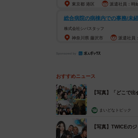
東京都 港区
派遣社員：時給1
総合病院の病棟内での事務/未
株式会社シバスタッフ
神奈川県 藤沢市
派遣社員：
Sponsored by
おすすめニュース
【写真】「どこで出
まいどなトピック
【写真】TWICEの