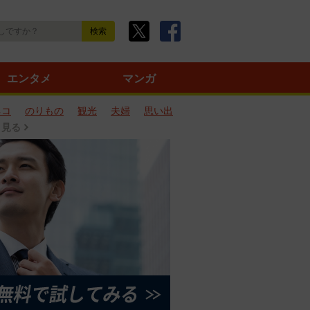
エンタメ
マンガ
ネコ
のりもの
観光
夫婦
思い出
と見る