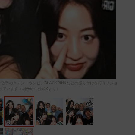
ュ、歌手のクォン・ウンビ、BLACKPINKなどの振り付けを行うリジョ
っています（堀米雄斗公式Xより）