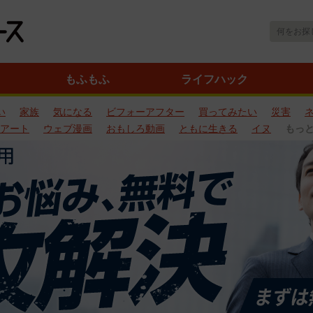
もふもふ
ライフハック
い
家族
気になる
ビフォーアフター
買ってみたい
災害
アート
ウェブ漫画
おもしろ動画
ともに生きる
イヌ
もっ