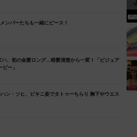
Eのメンバーたちも一緒にピース！
M・カズハ、初の金髪ロング…暗髪清楚から一変！「ビジュア
ービー」
優ハン・ソヒ、ビキニ姿でタトゥーちらり 胸下やウエス