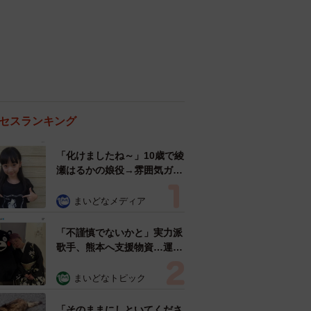
セスランキング
「化けましたね～」10歳で綾
瀬はるかの娘役→雰囲気ガラ
リの18歳に成長 「メイクで
雰囲気が」「宝塚に入れそ
まいどなメディア
う」
「不謹慎でないかと」実力派
歌手、熊本へ支援物資…運搬
トラックの車体デザインにた
めらい 「痛いほど伝わる」
まいどなトピック
「行動され立派」
「そのままにしといてくださ