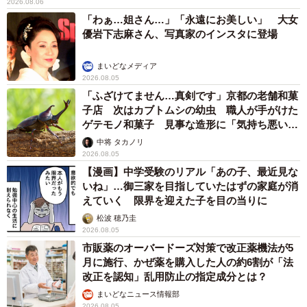
2026.08.06
「わぁ…姐さん…」「永遠にお美しい」 大女
優岩下志麻さん、写真家のインスタに登場
まいどなメディア
2026.08.05
「ふざけてません…真剣です」京都の老舗和菓
子店 次はカブトムシの幼虫 職人が手がけた
ゲテモノ和菓子 見事な造形に「気持ち悪いく
らいリアル」
中将 タカノリ
2026.08.05
【漫画】中学受験のリアル「あの子、最近見な
いね」…御三家を目指していたはずの家庭が消
えていく 限界を迎えた子を目の当りに
松波 穂乃圭
2026.08.05
市販薬のオーバードーズ対策で改正薬機法が5
月に施行、かぜ薬を購入した人の約6割が「法
改正を認知」乱用防止の指定成分とは？
まいどなニュース情報部
2026.08.05