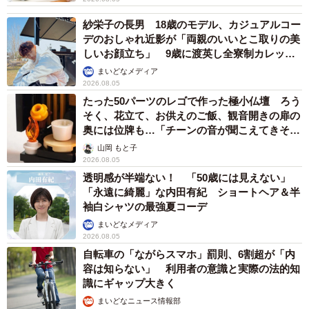
紗栄子の長男 18歳のモデル、カジュアルコー
デのおしゃれ近影が「両親のいいとこ取りの美
しいお顔立ち」 9歳に渡英し全寮制カレッジ
で学ぶ
まいどなメディア
2026.08.05
たった50パーツのレゴで作った極小仏壇 ろう
そく、花立て、お供えのご飯、観音開きの扉の
奥には位牌も…「チーンの音が聞こえてきそ
う」
山岡 もと子
2026.08.05
透明感が半端ない！ 「50歳には見えない」
「永遠に綺麗」な内田有紀 ショートヘア＆半
袖白シャツの最強夏コーデ
まいどなメディア
2026.08.05
自転車の「ながらスマホ」罰則、6割超が「内
容は知らない」 利用者の意識と実際の法的知
識にギャップ大きく
まいどなニュース情報部