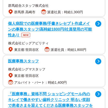
群馬総合スタッフ株式会社
群馬県 高崎市
派遣社員：時給1,300円
個人病院での医療事務/手書きレセプト作成メイ
ンの事務スタッフ/高時給1800円/社員登用の可能
性あり
NEW
株式会社ビッグアビリティ
カズハはメッシュのように一部を金髪にしたことはあった
東京都 世田谷区
派遣社員：時給1,800円
ものの、全頭での金髪姿を披露するのは初めて。ウィッグ
医療事務スタッフ
なのか地毛なのかは定かではないが、これまでの雰囲気を
株式会社シグマスタッフ
がらりと変えるスタイルに、ファンは熱狂している。
東京都 世田谷区
アルバイト・パート：時給1,400円
「医療事務」資格不問 ショッピングモール内の
キレイで働きやすい歯科クリニック 明るい笑顔
で患者さまを迎えてくださる医療事務スタッフを