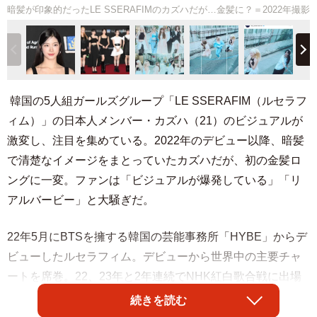
暗髪が印象的だったLE SSERAFIMのカズハだが…金髪に？＝2022年撮影
韓国の5人組ガールズグループ「LE SSERAFIM（ルセラフ
ィム）」の日本人メンバー・カズハ（21）のビジュアルが
激変し、注目を集めている。2022年のデビュー以降、暗髪
で清楚なイメージをまとっていたカズハだが、初の金髪ロ
ングに一変。ファンは「ビジュアルが爆発している」「リ
アルバービー」と大騒ぎだ。
22年5月にBTSを擁する韓国の芸能事務所「HYBE」からデ
ビューしたルセラフィム。デビューから世界中の主要チャ
ートを席巻。22、23年と2年連続でNHK紅白歌合戦に出場
している。
続きを読む