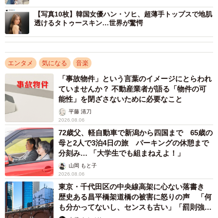
【写真10枚】韓国女優ハン・ソヒ、超薄手トップスで地肌
透けるタトゥースキン…世界が驚愕
エンタメ
気になる
音楽
「事故物件」という言葉のイメージにとらわれ
ていませんか？ 不動産業者が語る「物件の可
能性」を閉ざさないために必要なこと
平藤 清刀
2026.08.06
72歳父、軽自動車で新潟から四国まで 65歳の
母と2人で3泊4日の旅 パーキングの休憩まで
分刻み… 「大学生でも組まねえよ！」
山岡 もと子
2026.08.06
東京・千代田区の中央線高架に心ない落書き
歴史ある昌平橋架道橋の被害に怒りの声 「何
も分かってないし、センスも古い」「罰則強化
して」