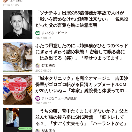
古川 諭香
2026.08.05
「ソナチネ」出演の55歳俳優が事故で大けが
「戦いを諦めなければ絶望は来ない」 名悪役
だった父の言葉を胸に決意表明
まいどなトピック
2026.08.05
ふたつ用意したのに…姉妹猫がひとつのベッド
にぎゅうぎゅう詰め状態！ 密着して眠る姿に
「はみ出てる（笑）」「幸せつまってます」
梨木 香奈
2026.08.05
「城本クリニック」を完全オマージュ 吉田沙
保里がゴロゴロ転がる日清カップヌードルCM
が20万いいね→「本家」総院長も体張って31万
いいね
まいどなニュース調査部
2026.08.05
「うちの猫、背中たくましすぎないか？」父と
並んだ猫の後ろ姿にSNS騒然 「筋トレして
る？」「すごく丈夫そう」「ハーランドかと」
梨木 香奈