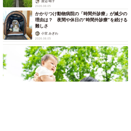
渡辺 晴子
2026.08.05
かかりつけ動物病院の「時間外診療」が減少の
理由は？ 夜間や休日の“時間外診療”を続ける
難しさ
小宮 みぎわ
2026.08.05
「おしりふきのストック、あと何個か分かりますか？」先輩パ
パに聞かれ言葉を詰まらせる夫 家事は「かなりやってる」は
ずだった