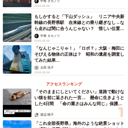
中将 タカノリ
2026.08.06
もしかすると「下山ダッシュ」 リニア中央新
幹線の長野県駅 在来線との乗り継ぎなし→な
ら走れば間に合うんじゃない？ 惜しい位置関
係が反響
中将 タカノリ
2026.08.06
「なんじゃこりゃ！」「ロボ？」大阪・梅田に
そびえる物体の正体は？ 昭和の遺産を調査し
てみた結果…
太田 浩子
2026.08.06
アクセスランキング
「そのままにしといてください」道路で動けな
い猫を前に返された一言… 懸命に生きようと
した4日間 「命の重さはみんな同じ」保護団
体代表の訴え
渡辺 晴子
「これ全部長野県」海外のような絶景ショット