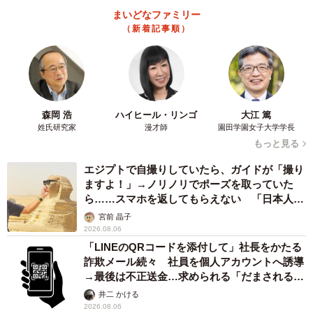
まいどなファミリー
（新着記事順）
森岡 浩
ハイヒール・リンゴ
大江 篤
姓氏研究家
漫才師
園田学園女子大学学長
もっと見る
エジプトで自撮りしていたら、ガイドが「撮り
ますよ！」→ノリノリでポーズを取っていた
ら……スマホを返してもらえない 「日本人は
カモ代表かも」「私は6時間で3万円払った」
宮前 晶子
2026.08.06
「LINEのQRコードを添付して」社長をかたる
詐欺メール続々 社員を個人アカウントへ誘導
→最後は不正送金…求められる「だまされる前
提」の対策
井二 かける
2026.08.06