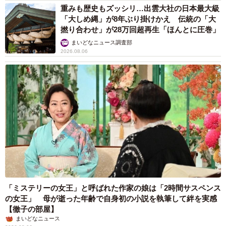
重みも歴史もズッシリ…出雲大社の日本最大級
「大しめ縄」が8年ぶり掛けかえ 伝統の「大
撚り合わせ」が28万回超再生「ほんとに圧巻」
まいどなニュース調査部
2026.08.06
「ミステリーの女王」と呼ばれた作家の娘は「2時間サスペンス
の女王」 母が逝った年齢で自身初の小説を執筆して絆を実感
【徹子の部屋】
まいどなニュース