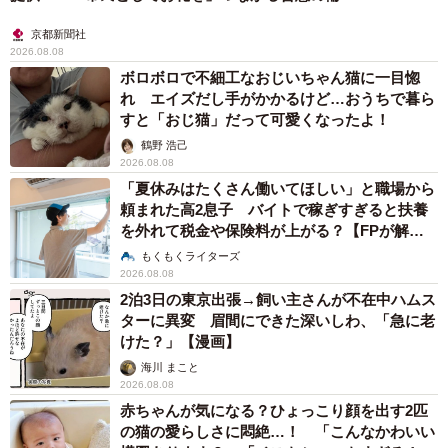
京都新聞社
2026.08.08
ボロボロで不細工なおじいちゃん猫に一目惚
れ エイズだし手がかかるけど…おうちで暮ら
すと「おじ猫」だって可愛くなったよ！
鶴野 浩己
2026.08.08
「夏休みはたくさん働いてほしい」と職場から
頼まれた高2息子 バイトで稼ぎすぎると扶養
を外れて税金や保険料が上がる？【FPが解
説】
もくもくライターズ
2026.08.08
2泊3日の東京出張→飼い主さんが不在中ハムス
ターに異変 眉間にできた深いしわ、「急に老
けた？」【漫画】
海川 まこと
2026.08.08
赤ちゃんが気になる？ひょっこり顔を出す2匹
の猫の愛らしさに悶絶…！ 「こんなかわいい