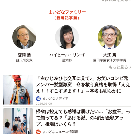
まいどなファミリー
（新着記事順）
森岡 浩
ハイヒール・リンゴ
大江 篤
姓氏研究家
漫才師
園田学園女子大学学長
もっと見る
「右ひじ左ひじ交互に見て♪」お笑いコンビ元
メンバー髪型激変 命を救う資格を取得「ええ
え！！すごすぎます！」→本名も明らかに
まいどなメディア
2026.08.09
帰省は控えても感謝は届けたい…「お盆玉」っ
て知ってる？「あげる派」の4割が金額アッ
プ、相場はいくら？
まいどなニュース情報部