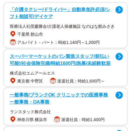
から水が出てくる仕組みです。適量の水が出せるので、節
「介護タクシー/ドライバー」自動車免許必須/シ
水にも役立ちそうです。作り方の手順は以下の通り。
フト相談可/デイケア
医療法人社団慶勝会/介護老人保健施設 なのはな館みさき
①ペットボトルの下の方に、直径2〜3ミリほどの穴を開け
千葉県 館山市
る。
アルバイト・パート：時給1,140円～1,200円
※実際の投稿では2Lのペットボトルを使用。
②穴を指で押さえながら、ペットボトルに水を入れる。
スーパーマーケットのパン製造スタッフ/前払い
可能!/社会保険完備/時給1600円/急募/未経験歓迎
③穴を指で押さえながら、ペットボトルのキャップを閉め
る。
株式会社エムアールエス
④ペットボトルを台などの上に置き、穴を塞いでいた指を
東京都 中野区
派遣社員：時給1,600円～
離す。
一般事務/ブランクOK クリニックでの医療事務
※この時、指を離しても水は漏れません。
一般事務・OA事務
⑤使う時はキャップを緩める。
ランスタッド株式会社
⑥キャップを緩めると穴から適量の水が出てくるので、手
神奈川県 横浜市
派遣社員：時給1,400円
が洗える。
⑦使い終わったら、キャップを閉めれば水が止まる。