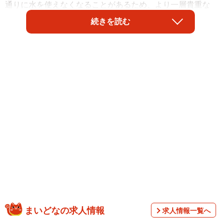
通りに水を使えなくなることがあるため、より一層貴重な
ものとなります。アイリスオーヤマの公式TikTokアカウン
続きを読む
ト（@irisohyama_official）が、そんな時に役立つ「ペット
ボトル蛇口」の作り方を紹介し、注目を集めています。
ペットボトルに穴を開けるだけで、「簡易蛇口」として活
まいどなの求人情報
求人情報一覧へ
用できます。ふたをしたキャップをゆるめると、開けた穴