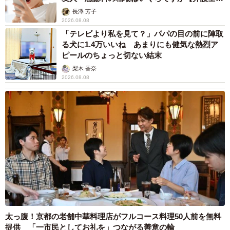
解説】
長澤 芳子
2026.08.08
「テレビより私を見て？」パパの目の前に陣取
る犬に1.4万いいね あまりにも健気な熱烈ア
ピールのちょっと切ない結末
梨木 香奈
2026.08.08
太っ腹！京都の老舗中華料理店がフルコース料理50人前を無料
提供 「一市民としてお礼を」つながる善意の輪