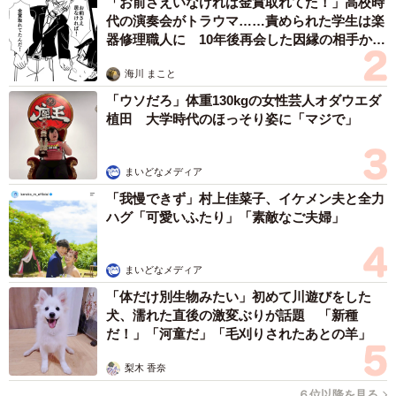
「お前さえいなければ金賞取れてた！」高校時
代の演奏会がトラウマ……責められた学生は楽
器修理職人に 10年後再会した因縁の相手から
思わぬ申し出【漫画】
海川 まこと
「ウソだろ」体重130kgの女性芸人オダウエダ
植田 大学時代のほっそり姿に「マジで」
まいどなメディア
「我慢できず」村上佳菜子、イケメン夫と全力
ハグ「可愛いふたり」「素敵なご夫婦」
まいどなメディア
「体だけ別生物みたい」初めて川遊びをした
犬、濡れた直後の激変ぶりが話題 「新種
だ！」「河童だ」「毛刈りされたあとの羊」
梨木 香奈
６位以降を見る