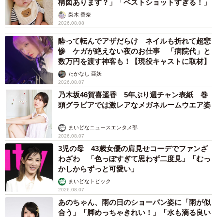
構図あります？」「ベストショットすぎる！」
梨木 香奈
2026.08.08
酔って転んでアザだらけ ネイルも折れて超悲
惨 ケガが絶えない夜のお仕事 「病院代」と
数万円を渡す神客も！【現役キャストに取材】
たかなし 亜妖
2026.08.07
乃木坂46賀喜遥香 5年ぶり週チャン表紙 巻
頭グラビアでは激レアなメガネルームウエア姿
まいどなニュースエンタメ部
2026.08.07
3児の母 43歳女優の肩見せコーデでファンざ
わざわ 「色っぽすぎて思わず二度見」「むっ
かしからずっと可愛い」
まいどなトピック
2026.08.07
あのちゃん、雨の日のショーパン姿に「雨が似
合う」「脚めっちゃきれい！」「水も滴る良い