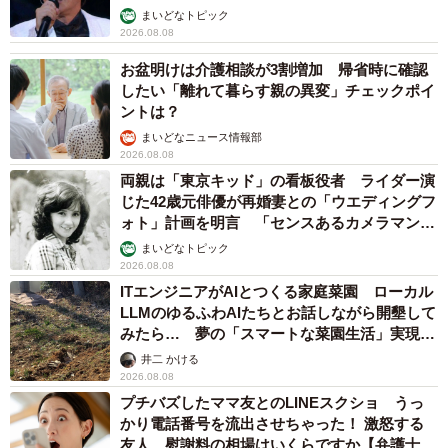
まいどなトピック
2026.08.08
お盆明けは介護相談が3割増加 帰省時に確認
したい「離れて暮らす親の異変」チェックポイ
ントは？
まいどなニュース情報部
2026.08.08
両親は「東京キッド」の看板役者 ライダー演
じた42歳元俳優が再婚妻との「ウエディングフ
ォト」計画を明言 「センスあるカメラマン求
む」
まいどなトピック
2026.08.08
ITエンジニアがAIとつくる家庭菜園 ローカル
LLMのゆるふわAIたちとお話しながら開墾して
みたら… 夢の「スマートな菜園生活」実現な
るか
井二 かける
2026.08.08
プチバズしたママ友とのLINEスクショ うっ
かり電話番号を流出させちゃった！ 激怒する
友人 慰謝料の相場はいくらですか【弁護士が