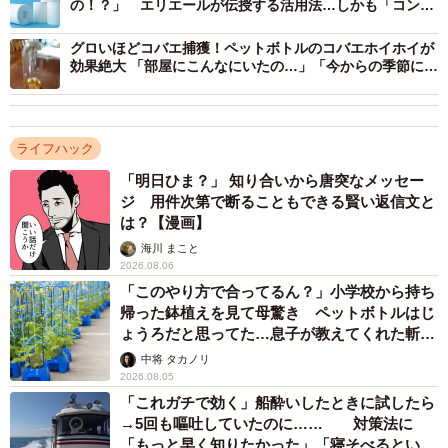
の！？」 エリエールが伝授する活用法…しかも「コンパ
クトに持ち運べます」
グロいほどコバエ捕獲！ペットボトルのコバエホイホイが
効果絶大 「部屋にこんなにいたの…」「今からの季節に重
宝」
ライフハック
「明日ひま？」 知り合いから唐突なメッセー
ジ 用件次第で断ることもできる賢い返信文と
は？【漫画】
海川 まこと
2026.08.06
「このやり方で合ってるん？」小学校から持ち
帰った鉢植えを見て母驚き ペットボトルはじ
ょうろだと思ってた…息子が教えてくれた斬新
な水やりとは
中将 タカノリ
2026.08.05
「これガチで効く」船酔いしたときに試したら
→5回も嘔吐していたのに…… 対策法に
「もっと早く知りたかった」「寝そべるといい