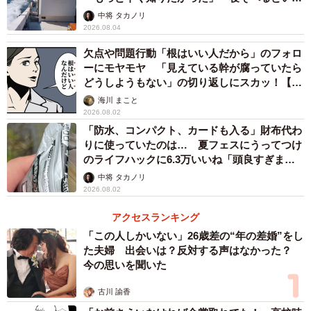
らしい」
中将 タカノリ
2026.08.04
欠点や問題行動「根はいい人だから」のフォロ
ーにモヤモヤ 「見えている幹が腐っていたら
どうしようもない」の切り返しにスカッ！【漫
画】
海川 まこと
2026.08.02
「防水、コンパクト、カードも入る」財布代わ
りに使っていたのは… 夏フェスにうってつけ
のライフハックに6.3万いいね「頭良すぎま
す」
中将 タカノリ
2026.08.02
アクセスランキング
「この人しかいない」26歳差の“年の差婚”をし
た夫婦 出会いは？反対する声はなかった？
今の思いを聞いた
古川 諭香