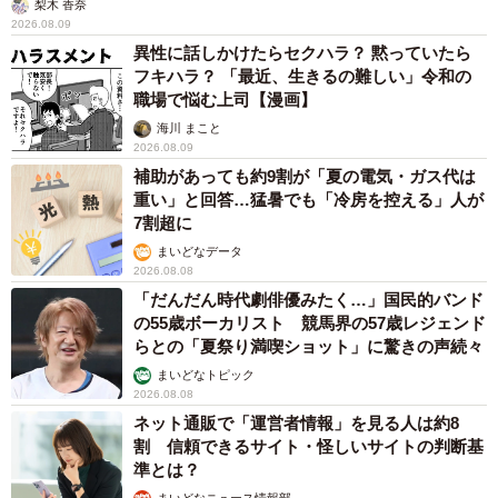
梨木 香奈
2026.08.09
異性に話しかけたらセクハラ？ 黙っていたら
フキハラ？ 「最近、生きるの難しい」令和の
職場で悩む上司【漫画】
海川 まこと
2026.08.09
補助があっても約9割が「夏の電気・ガス代は
重い」と回答…猛暑でも「冷房を控える」人が
7割超に
まいどなデータ
2026.08.08
「だんだん時代劇俳優みたく…」国民的バンド
の55歳ボーカリスト 競馬界の57歳レジェンド
らとの「夏祭り満喫ショット」に驚きの声続々
まいどなトピック
2026.08.08
ネット通販で「運営者情報」を見る人は約8
割 信頼できるサイト・怪しいサイトの判断基
準とは？