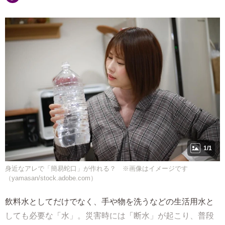
1/1
身近なアレで「簡易蛇口」が作れる？ ※画像はイメージです
（yamasan/stock.adobe.com）
飲料水としてだけでなく、手や物を洗うなどの生活用水と
しても必要な「水」。災害時には「断水」が起こり、普段