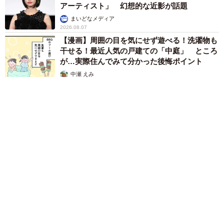
アーティスト」 幻想的な近影が話題
まいどなメディア
2026.08.07
【漫画】周囲の目を気にせず遊べる！洗濯物も
干せる！最近人気の戸建ての「中庭」 ところ
が…実際住んでみて分かった後悔ポイント
中瀬 えみ
2026.08.07
難聴のお姉ちゃんに5歳の妹が手話通訳 互いに支え合う家族の