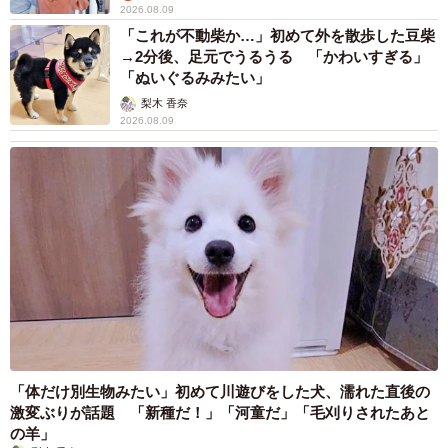
2026.08.09
「これが不動柴か…」初めて外を散歩した豆柴
→2分後、足元でうるうる 「かわいすぎる」
「ぬいぐるみみたい」
梨木 香奈
2026.08.09
「体だけ別生物みたい」初めて川遊びをした犬、濡れた直後の
激変ぶりが話題 「新種だ！」「河童だ」「毛刈りされたあと
の羊」