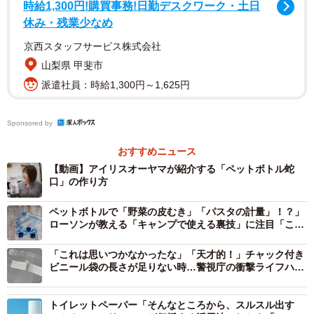
時給1,300円!購買事務!日勤デスクワーク・土日
休み・残業少なめ
▽出典
京西スタッフサービス株式会社
・アイリスオーヤマ 公式TikTok／災害時のライフハック
山梨県 甲斐市
https://www.tiktok.com/@irisohyama_official/video/7406254
派遣社員：時給1,300円～1,625円
474274065681
・警視庁災害対策課 災害警備情報係 公式／ペットボト
Sponsored by
ルで作る簡易蛇口
https://www.keishicho.metro.tokyo.lg.jp/kurashi/saigai/yakud
おすすめニュース
【動画】アイリスオーヤマが紹介する「ペットボトル蛇
achi/house/lifeline/1065017725183881216.html
口」の作り方
ペットボトルで「野菜の皮むき」「パスタの計量」！？」
ローソンが教える「キャンプで使える裏技」に注目「こん
なに万能だとは」
「これは思いつかなかったな」「天才的！」チャック付き
ビニール袋の長さが足りない時…警視庁の衝撃ライフハッ
クに大反響
トイレットペーパー「そんなところから、スルスル出す