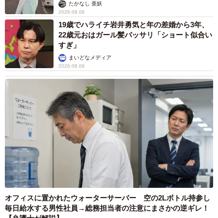
ストに取材】
たかなし 亜妖
2026.08.08
19歳でハライチ岩井勇気と年の差婚から3年、
22歳元おはガール髪バッサリ「ショート似合い
すぎ」
まいどなメディア
2026.08.08
オフィスに置かれたウォーターサーバー 空の2Lボトル持参し
毎日給水する男性社員→総務担当者の注意にまさかの逆ギレ！