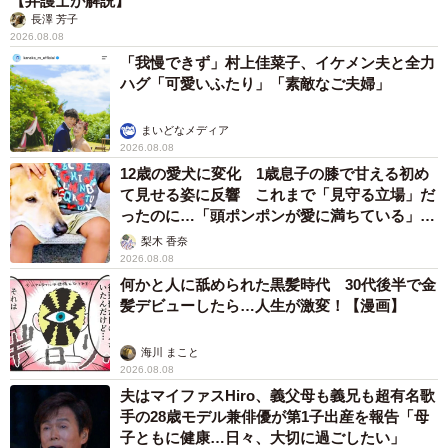
【弁護士が解説】
長澤 芳子
2026.08.08
「我慢できず」村上佳菜子、イケメン夫と全力
ハグ「可愛いふたり」「素敵なご夫婦」
まいどなメディア
2026.08.08
12歳の愛犬に変化 1歳息子の膝で甘える初め
て見せる姿に反響 これまで「見守る立場」だ
ったのに…「頭ポンポンが愛に満ちている」
「尊…」
梨木 香奈
2026.08.08
何かと人に舐められた黒髪時代 30代後半で金
髪デビューしたら…人生が激変！【漫画】
海川 まこと
2026.08.08
夫はマイファスHiro、義父母も義兄も超有名歌
手の28歳モデル兼俳優が第1子出産を報告「母
子ともに健康…日々、大切に過ごしたい」