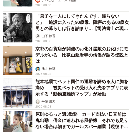
まいどなニュース情報部
2026.08.08
「息子を一人にしてきたんです、帰らない
と」 施設に入った90歳母、障害のある60歳次
男との暮らしは行き詰まり…【司法書士の現場
から】
山下 静香
2026.08.08
京都の百貨店が開催のお化け屋敷のお化けにモ
デルがいる 比叡山延暦寺の僧侶が語る伝説と
は
浅井 佳穂
2026.08.08
熊本地震でペット同伴の避難を諦める人に胸を
痛め… 被災ペットの受け入れ先をアプリに表
示する「動物避難所マップ」が始動
平藤 清刀
2026.08.08
原則ゆるっと週3勤務 カード支払い日直前は
鬼出勤 借金に追われる風俗嬢 それでも足り
ない場合は朝までガールズバー副業【現役キャ