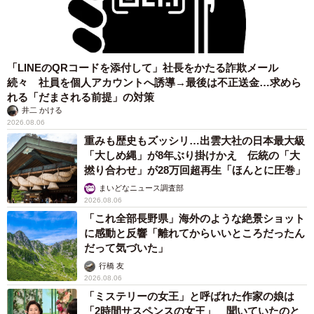
「LINEのQRコードを添付して」社長をかたる詐欺メール
続々 社員を個人アカウントへ誘導→最後は不正送金…求めら
れる「だまされる前提」の対策
井二 かける
2026.08.06
重みも歴史もズッシリ…出雲大社の日本最大級
「大しめ縄」が8年ぶり掛けかえ 伝統の「大
撚り合わせ」が28万回超再生「ほんとに圧巻」
まいどなニュース調査部
2026.08.06
「これ全部長野県」海外のような絶景ショット
に感動と反響「離れてからいいところだったん
だって気づいた」
行橋 友
2026.08.06
「ミステリーの女王」と呼ばれた作家の娘は
「2時間サスペンスの女王」 聞いていたのと