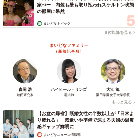
家ぺー 内装も壁も取り払われスケルトン状態
の部屋に呆然
まいどなトピック
６位以降を見る
まいどなファミリー
（新着記事順）
森岡 浩
ハイヒール・リンゴ
大江 篤
姓氏研究家
漫才師
園田学園女子大学学長
もっと見る
【お盆の帰省】既婚女性の半数以上が「日常よ
り疲れる」 気遣いや準備で深まる夫婦の温度
感ギャップ鮮明に
まいどなニュース情報部