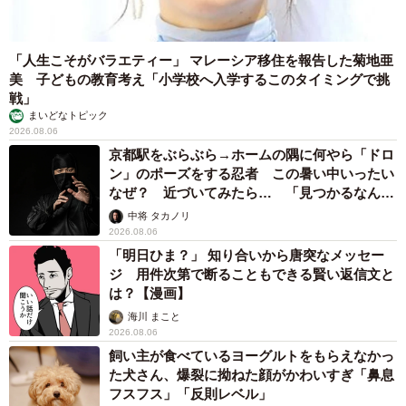
「人生こそがバラエティー」 マレーシア移住を報告した菊地亜
6/8
美 子どもの教育考え「小学校へ入学するこのタイミングで挑
かわいいパッカーン姿
戦」
まいどなトピック
2026.08.06
「ご飯やトイレ、ひなたぼっこの時以外はずっと枕元で添
京都駅をぶらぶら→ホームの隅に何やら「ドロ
い寝をしてくれていたことが忘れられません」
ン」のポーズをする忍者 この暑い中いったい
なぜ？ 近づいてみたら… 「見つかるなんて
19歳の誕生日を目前に天国へ
未熟」
中将 タカノリ
2026.08.06
完全室内飼いを徹底し、部屋の室温は極力一定になるよう
「明日ひま？」 知り合いから唐突なメッセー
配慮。旅行などでの長期の留守も避けるなど、おはぎくん
ジ 用件次第で断ることもできる賢い返信文と
は？【漫画】
が1日でも長く生きてくれるよう、気配りをしていた飼い主
海川 まこと
さん。
2026.08.06
飼い主が食べているヨーグルトをもらえなかっ
しかし、19歳の誕生日が目前に迫った頃、家族は悲しい別
た犬さん、爆裂に拗ねた顔がかわいすぎ「鼻息
れを経験することとなりました。
フスフス」「反則レベル」