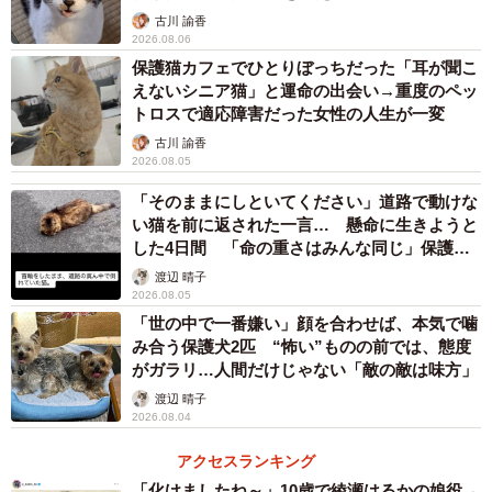
古川 諭香
2026.08.06
保護猫カフェでひとりぼっちだった「耳が聞こ
えないシニア猫」と運命の出会い→重度のペッ
トロスで適応障害だった女性の人生が一変
古川 諭香
2026.08.05
「そのままにしといてください」道路で動けな
い猫を前に返された一言… 懸命に生きようと
した4日間 「命の重さはみんな同じ」保護団
体代表の訴え
渡辺 晴子
2026.08.05
「世の中で一番嫌い」顔を合わせば、本気で噛
3/8
み合う保護犬2匹 “怖い”ものの前では、態度
がガラリ…人間だけじゃない「敵の敵は味方」
お迎え当初
渡辺 晴子
2026.08.04
「すり寄ったり甘えたりはしませんでした。抱っこも好き
ではなかったので、触り過ぎない・構い過ぎないを心がけ
アクセスランキング
ながら、声かけをしていました」
「化けましたね～」10歳で綾瀬はるかの娘役→