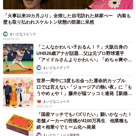
担がかかりにくくなるようにもしました。
「火事以来10カ月ぶり」全焼した自宅訪れた林家ぺー 内装も
壁も取り払われスケルトン状態の部屋に呆然
まいどなトピック
2026.08.07
「こんなかわいい子おるん！？」大阪出身の
UHB26歳アナが話題…父は元プロ野球選手
「アイドルさんよりかわいい」「めちゃ爽や
か」
まいどなメディア
2026.08.07
世界一周中に3度も出会った運命的カップル
口では言えない「ジョージアの熱い夜」に「も
うやめぇや！」藤井が猛ツッコミ連発【新婚さ
ん】
まいどなニュース
2026.08.07
「国産マッチでもバズりたい」願いかなった！
老舗メーカーの投稿が4100万再生 他業種も
続々相乗りでミーム化へ発展
まいどなニュース調査部