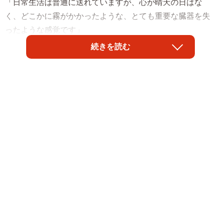
「日常生活は普通に送れていますが、心が晴天の日はな
く、どこかに霧がかかったような、とても重要な臓器を失
ったような感覚です」
続きを読む
2024年6月に愛猫おはぎくんを亡くした飼い主のohagi1328
さん（
@ohagi1328
）は言語化しにくいペットロスの痛み
を、そんな言葉で表現します。