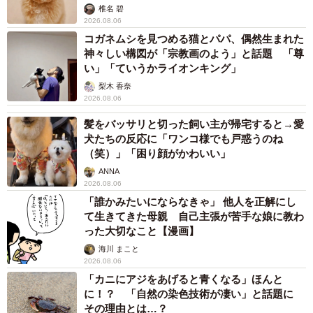
椎名 碧
2026.08.06
コガネムシを見つめる猫とパパ、偶然生まれた
神々しい構図が「宗教画のよう」と話題 「尊
い」「ていうかライオンキング」
梨木 香奈
2026.08.06
髪をバッサリと切った飼い主が帰宅すると→愛
犬たちの反応に「ワンコ様でも戸惑うのね
（笑）」「困り顔がかわいい」
ANNA
2026.08.06
「誰かみたいにならなきゃ」 他人を正解にし
て生きてきた母親 自己主張が苦手な娘に教わ
った大切なこと【漫画】
海川 まこと
2026.08.06
「カニにアジをあげると青くなる」ほんと
に！？ 「自然の染色技術が凄い」と話題に
その理由とは…？