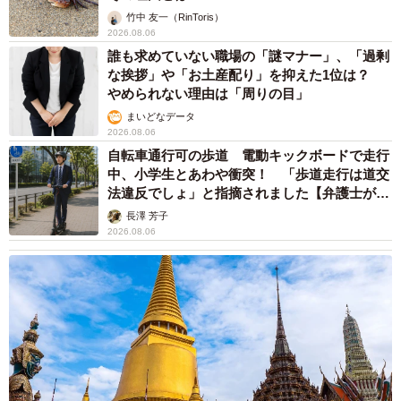
竹中 友一（RinToris）
2026.08.06
誰も求めていない職場の「謎マナー」、「過剰
な挨拶」や「お土産配り」を抑えた1位は？
やめられない理由は「周りの目」
7/8
まいどなデータ
2026.08.06
頑張って水分補給
自転車通行可の歩道 電動キックボードで走行
中、小学生とあわや衝突！ 「歩道走行は道交
老衰したおはぎくんは視力を失い、食欲不振に。口にでき
法違反でしょ」と指摘されました【弁護士が解
るのはスープのみで、起き上がることも難しかったそう。
説】
長澤 芳子
飼い主さんはひたすら眠るおはぎくんにくっつき、心と体
2026.08.06
を寄り添わせました。
「亡くなる2日前、一度心臓が止まりましたが、心臓マッサ
ージと人工呼吸を試みると復活してくれました。その時は
息子が夜勤でいなかったので、帰ってくるまで踏ん張って
くれたのかもしれません」