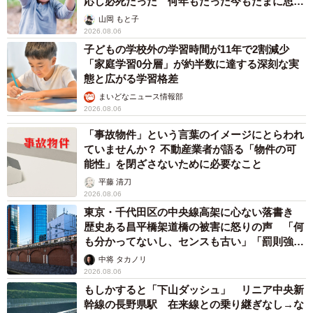
応し必死だった 何年もたった今もたまに思い
出し…
山岡 もと子
2026.08.06
8/8
子どもの学校外の学習時間が11年で2割減少
「家庭学習0分層」が約半数に達する深刻な実
息子さんに寄り添う姿
態と広がる学習格差
最期まで家族を思っていたおはぎくんは、飼い主さんの腕
まいどなニュース情報部
2026.08.06
の中で息を引き取りました。
「事故物件」という言葉のイメージにとらわれ
ていませんか？ 不動産業者が語る「物件の可
愛猫を失った悲しみは日常の中で、突然襲ってくること
能性」を閉ざさないために必要なこと
も。しかし、どこからともなく出てきた抜け毛など、おは
平藤 清刀
ぎくんがたしかにいた証に支えられ、今を生きています。
2026.08.06
東京・千代田区の中央線高架に心ない落書き
歴史ある昌平橋架道橋の被害に怒りの声 「何
お別れして2ヶ月…
も分かってないし、センスも古い」「罰則強化
ほぼ19年共に生きた小さな相棒
して」
中将 タカノリ
2026.08.06
1日中泣き暮らしてはいませんが､月命日の夜独り､うっかり
もしかすると「下山ダッシュ」 リニア中央新
幹線の長野県駅 在来線との乗り継ぎなし→な
米津さんのlemonを聴いてしまい飼い主脱力大号泣(泣くや