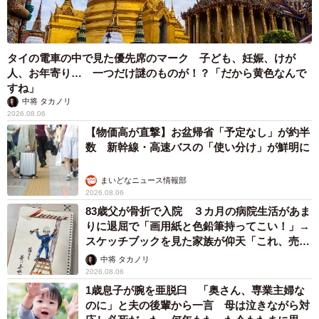
タイの電車の中で見た優先席のマーク 子ども、妊娠、けが
人、お年寄り… 一つだけ謎のものが！？「だから黄色なんで
すね」
中将 タカノリ
2026.08.06
【物価高が直撃】お盆帰省「予定なし」が約半
数 新幹線・高速バスの「使い分け」が鮮明に
まいどなニュース情報部
2026.08.06
83歳父が骨折で入院 ３カ月の病院生活があま
りに退屈で「画用紙と色鉛筆持ってこい！」→
スケッチブックを見た家族が仰天「これ、売れ
ますよ…」
中将 タカノリ
2026.08.06
1歳息子が腕を亜脱臼 「奥さん、専業主婦な
のに」と夫の後輩から一言 母は泣きながら対