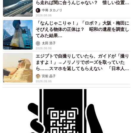
ら走れば間に合うんじゃない？ 惜しい位置関
ろこんなんw)
係が反響
中将 タカノリ
2026.08.06
そんな時、足下を見て涙止まる
「なんじゃこりゃ！」「ロボ？」大阪・梅田に
そびえる物体の正体は？ 昭和の遺産を調査し
ﾈｺﾁｬﾝの毛が…
てみた結果…
ｽﾘｽﾘしてくれたのでしょうか
#思い出ねこちゃん
🌈
太田 浩子
pic.twitter.com/u7yR0tyBi9
2026.08.06
エジプトで自撮りしていたら、ガイドが「撮り
— 🐾おっちゃん🐾おはぎ😺 (@ohagi1328)
August 8, 2024
ますよ！」→ノリノリでポーズを取っていた
ら……スマホを返してもらえない 「日本人は
「私家族にとっておはぎは、ずっとなくてはならない家族
カモ代表かも」「私は6時間で3万円払った」
宮前 晶子
です」
2026.08.06
そう溢す飼い主さんの姿を、家族思いのおはぎくんは意外
と近くで見ているかもしれません。