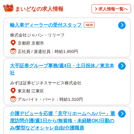
まいどなの求人情報
求人情報一覧へ
おはぎくんは寿命を全うし、18歳で天国へ。一緒に過ごし
た日々には、かけがえのない思い出が溢れていました。
輸入車ディーラーの受付スタッフ
NEW
株式会社ジャパン・リリーフ
ペットショップで見かけた成猫が夢に出てきて…
京都府 京都市
出会いは、とあるペットショップ。偶然、通りかかった
正社員 / 派遣社員：時給1,450円
時、飼い主さんはショーケースでくつろぐ、成猫のスコテ
ィッシュフォールドに目を奪われました。他のショーケー
大手証券グループ事務/週4日・土日祝休／東京本
社
スは子猫や子犬がおり、おはぎくんは目立っていたそう。
みずほ証券ビジネスサービス株式会社
東京都 江東区
アルバイト・パート：時給1,310円
介護デビューを応援「見守りホームヘルパー」重
度訪問介護/週1日から/無資格・未経験OK/日勤の
み/髪型などオシャレ自由/介護職員