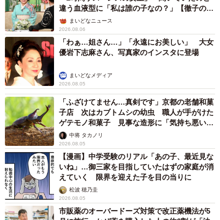
違う血液型に「私は誰の子なの？」【徹子の部
屋】
まいどなニュース
2026.08.06
「わぁ…姐さん…」「永遠にお美しい」 大女
優岩下志麻さん、写真家のインスタに登場
まいどなメディア
2026.08.05
「ふざけてません…真剣です」京都の老舗和菓
子店 次はカブトムシの幼虫 職人が手がけた
ゲテモノ和菓子 見事な造形に「気持ち悪いく
らいリアル」
中将 タカノリ
2026.08.05
【漫画】中学受験のリアル「あの子、最近見な
いね」…御三家を目指していたはずの家庭が消
えていく 限界を迎えた子を目の当りに
松波 穂乃圭
2026.08.05
市販薬のオーバードーズ対策で改正薬機法が5