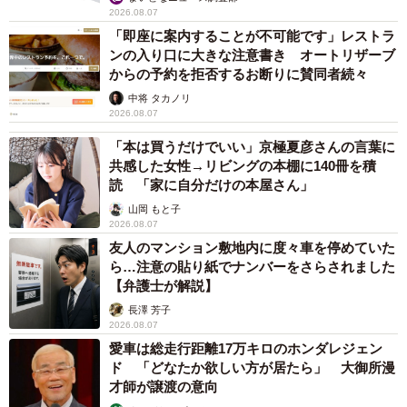
2026.08.07
「即座に案内することが不可能です」レストラ
ンの入り口に大きな注意書き オートリザーブ
からの予約を拒否するお断りに賛同者続々
5/8
中将 タカノリ
2026.08.07
被りものは楽しんでくれた
「本は買うだけでいい」京極夏彦さんの言葉に
共感した女性→リビングの本棚に140冊を積
大切に思われながら猫ライフを楽しむおはぎくんは、人間
読 「家に自分だけの本屋さん」
くさい一面を見せることも。
山岡 もと子
2026.08.07
「会話をしていると加わり、それなりに分かったような顔
友人のマンション敷地内に度々車を停めていた
で聞いていました。要求がある時は目で訴える。オスです
ら…注意の貼り紙でナンバーをさらされました
【弁護士が解説】
が、雰囲気がはんなりしていました」
長澤 芳子
2026.08.07
また、飼い主さんが体調を崩して、2年ほどほぼ寝たきりの
愛車は総走行距離17万キロのホンダレジェン
生活が続いた時は、優しく気遣ってくれたそう。
ド 「どなたか欲しい方が居たら」 大御所漫
才師が譲渡の意向