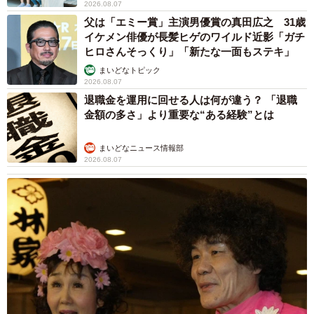
2026.08.07
父は「エミー賞」主演男優賞の真田広之 31歳
イケメン俳優が長髪ヒゲのワイルド近影「ガチ
ヒロさんそっくり」「新たな一面もステキ」
まいどなトピック
2026.08.07
退職金を運用に回せる人は何が違う？ 「退職
4/8
金額の多さ」より重要な“ある経験”とは
キャットタワーへの昇り降りもサポート
まいどなニュース情報部
2026.08.07
突然、片足を引きずり始めたことから動物病院を受診する
も治療はできず。獣医師からは「遺伝性疾患のため、手術
をしても再発するだろう」と言われ、緩和ケアを勧められ
ました。
少しでもおはぎくんが快適に暮らせるよう、飼い主さんは
キャットフードを見直し、関節サポート用のサプリもあげ
るように。フローリングの部屋にはマットを敷き、足に負