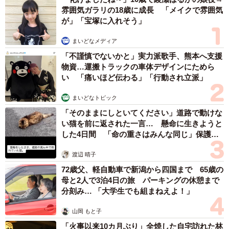
雰囲気ガラリの18歳に成長 「メイクで雰囲気
が」「宝塚に入れそう」
そうした気遣いを受け、おはぎくんはおっとりとした性格
ながら、憎めないふてぶてしさや小悪魔要素を持つ猫に成
まいどなメディア
長していきました。
「不謹慎でないかと」実力派歌手、熊本へ支援
物資…運搬トラックの車体デザインにためら
い 「痛いほど伝わる」「行動され立派」
スコならではの「骨軟骨異形成症」とも向き合っ
た
まいどなトピック
スコティッシュフォールドは軟骨異常によって折れ耳にな
「そのままにしといてください」道路で動けな
い猫を前に返された一言… 懸命に生きようと
る猫種。手足の関節がコブ状に腫れる「骨軟骨形成症」と
した4日間 「命の重さはみんな同じ」保護団
いう病気を発症することも多いものです。
体代表の訴え
渡辺 晴子
おはぎくんも若い頃から全力疾走や高所へのジャンプをし
72歳父、軽自動車で新潟から四国まで 65歳の
母と2人で3泊4日の旅 パーキングの休憩まで
なくなったそう。その後、前足が曲がり、骨瘤が目立つよ
分刻み… 「大学生でも組まねえよ！」
うになりました。
山岡 もと子
「火事以来10カ月ぶり」全焼した自宅訪れた林