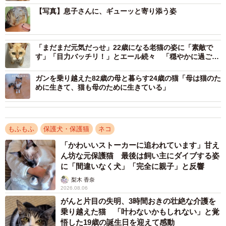
【写真】息子さんに、ギューッと寄り添う姿
いました。
「夕方まで売れなかったら他の子を購入したお客様が一緒
「まだまだ元気だっせ」22歳になる老猫の姿に「素敵で
に引き取ることを聞き、お迎えを即決しました」
す」「目力バッチリ！」とエール続々 「穏やかに過ごさ
せたい」飼い主に聞いた
環境が変わると警戒する猫は多いものですが、おはぎくん
ガンを乗り越えた82歳の母と暮らす24歳の猫「母は猫のた
めに生きて、猫も母のために生きている」
はマイペースだったよう。お迎え当日、全部屋を見回った
後、用意してもらった猫用ベッドにゴロン。家族全員を唖
然とさせました。
もふもふ
保護犬・保護猫
ネコ
「かわいいストーカーに追われています」甘え
ん坊な元保護猫 最後は飼い主にダイブする姿
に「間違いなく犬」「完全に親子」と反響
梨木 香奈
2026.08.06
がんと片目の失明、3時間おきの壮絶な介護を
乗り越えた猫 「叶わないかもしれない」と覚
悟した19歳の誕生日を迎えて感動