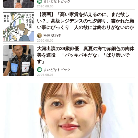
まいどなトピック
2026.08.06
【漫画】「高い家賃を払えるのに、まだ欲し
い？」高級レジデンスの七夕飾り、書かれた願
い事にびっくり 人の欲には終わりがないのか
松波 穂乃圭
2026.08.06
大河出演の39歳俳優 真夏の海で赤銅色の肉体
美を連投 「バッキバキだな」「ばり渋いで
す」
まいどなトピック
2026.08.06