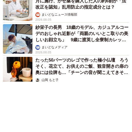
月に施行、かぜ薬を購入した人の約6割が「法
改正を認知」乱用防止の指定成分とは？
まいどなニュース情報部
2026.08.05
紗栄子の長男 18歳のモデル、カジュアルコー
デのおしゃれ近影が「両親のいいとこ取りの美
しいお顔立ち」 9歳に渡英し全寮制カレッジ
で学ぶ
まいどなメディア
2026.08.05
たった50パーツのレゴで作った極小仏壇 ろう
そく、花立て、お供えのご飯、観音開きの扉の
奥には位牌も…「チーンの音が聞こえてきそ
う」
山岡 もと子
2026.08.05