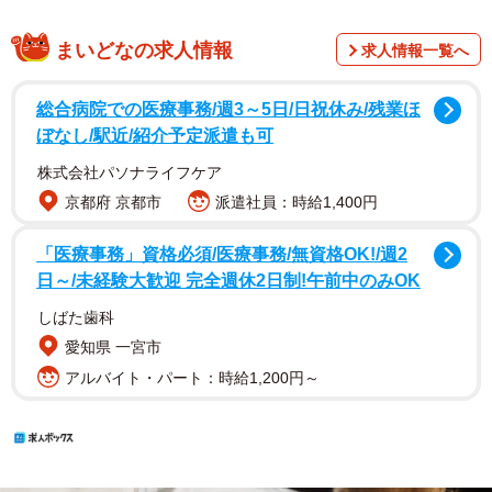
まいどなの求人情報
求人情報一覧へ
総合病院での医療事務/週3～5日/日祝休み/残業ほ
ぼなし/駅近/紹介予定派遣も可
株式会社パソナライフケア
京都府 京都市
派遣社員：時給1,400円
「医療事務」資格必須/医療事務/無資格OK!/週2
日～/未経験大歓迎 完全週休2日制!午前中のみOK
しばた歯科
愛知県 一宮市
アルバイト・パート：時給1,200円～