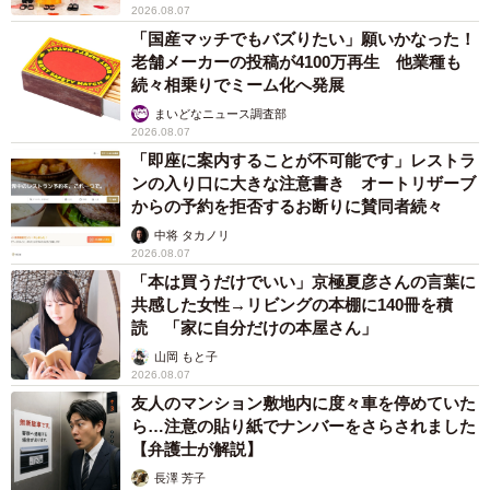
2026.08.07
「国産マッチでもバズりたい」願いかなった！
老舗メーカーの投稿が4100万再生 他業種も
続々相乗りでミーム化へ発展
まいどなニュース調査部
2026.08.07
「即座に案内することが不可能です」レストラ
ンの入り口に大きな注意書き オートリザーブ
からの予約を拒否するお断りに賛同者続々
中将 タカノリ
2026.08.07
「本は買うだけでいい」京極夏彦さんの言葉に
共感した女性→リビングの本棚に140冊を積
読 「家に自分だけの本屋さん」
山岡 もと子
2026.08.07
友人のマンション敷地内に度々車を停めていた
ら…注意の貼り紙でナンバーをさらされました
【弁護士が解説】
長澤 芳子