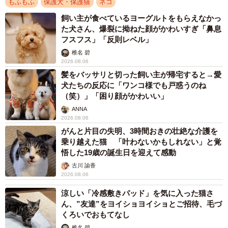
もふもふ
保護犬・保護猫
ネコ
飼い主が食べているヨーグルトをもらえなかっ
た犬さん、爆裂に拗ねた顔がかわいすぎ「鼻息
フスフス」「反則レベル」
椎名 碧
2026.08.06
髪をバッサリと切った飼い主が帰宅すると→愛
犬たちの反応に「ワンコ様でも戸惑うのね
（笑）」「困り顔がかわいい」
ANNA
2026.08.06
がんと片目の失明、3時間おきの壮絶な介護を
乗り越えた猫 「叶わないかもしれない」と覚
悟した19歳の誕生日を迎えて感動
古川 諭香
2026.08.06
涼しい「冷感敷きパッド」を気に入った猫さ
ん、”友達”をヨイショヨイショとご招待、毛づ
くろいでおもてなし
椎名 碧