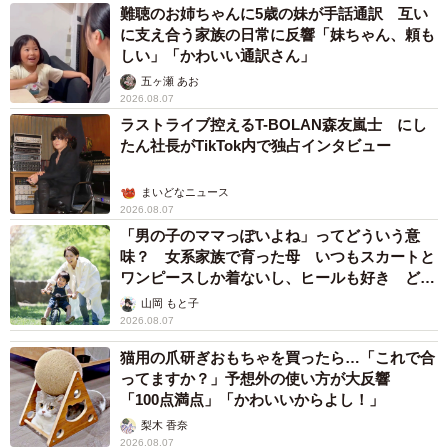
難聴のお姉ちゃんに5歳の妹が手話通訳 互い
に支え合う家族の日常に反響「妹ちゃん、頼も
しい」「かわいい通訳さん」
五ヶ瀬 あお
2026.08.07
ラストライブ控えるT-BOLAN森友嵐士 にし
たん社長がTikTok内で独占インタビュー
まいどなニュース
2026.08.07
「男の子のママっぽいよね」ってどういう意
味？ 女系家族で育った母 いつもスカートと
ワンピースしか着ないし、ヒールも好き どの
へんが…
山岡 もと子
2026.08.07
猫用の爪研ぎおもちゃを買ったら…「これで合
ってますか？」予想外の使い方が大反響
「100点満点」「かわいいからよし！」
梨木 香奈
2026.08.07