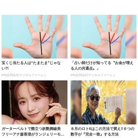
宝くじ当たる人は“たまたま”じゃな
「占い師だけが知ってる〝お金が増え
い?!
る人の共通点〟」
PR(合同会社デジタルファーム )
PR(合同会社デジタルファーム )
ガーターベルトで際立つ妖艶脚線美
８月のロト6はこの方法で買え!!６つの
フリーアナ森香澄がランジェリーモデ
数字が『完全一致』する方法