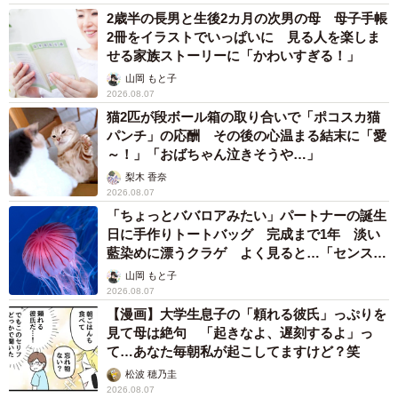
2歳半の長男と生後2カ月の次男の母 母子手帳
2冊をイラストでいっぱいに 見る人を楽しま
せる家族ストーリーに「かわいすぎる！」
山岡 もと子
2026.08.07
猫2匹が段ボール箱の取り合いで「ポコスカ猫
パンチ」の応酬 その後の心温まる結末に「愛
～！」「おばちゃん泣きそうや…」
梨木 香奈
2026.08.07
「ちょっとババロアみたい」パートナーの誕生
日に手作りトートバッグ 完成まで1年 淡い
藍染めに漂うクラゲ よく見ると…「センスす
ごい」
山岡 もと子
2026.08.07
【漫画】大学生息子の「頼れる彼氏」っぷりを
見て母は絶句 「起きなよ、遅刻するよ」っ
て…あなた毎朝私が起こしてますけど？笑
松波 穂乃圭
2026.08.07