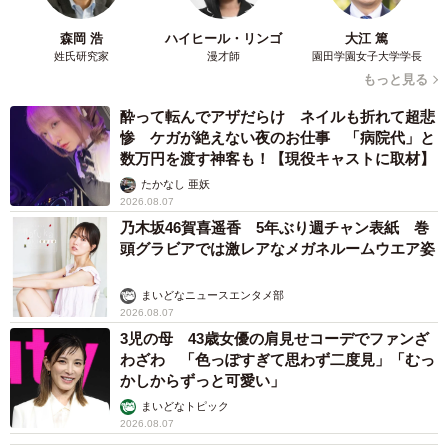
森岡 浩
ハイヒール・リンゴ
大江 篤
姓氏研究家
漫才師
園田学園女子大学学長
もっと見る
酔って転んでアザだらけ ネイルも折れて超悲
惨 ケガが絶えない夜のお仕事 「病院代」と
数万円を渡す神客も！【現役キャストに取材】
たかなし 亜妖
2026.08.07
乃木坂46賀喜遥香 5年ぶり週チャン表紙 巻
頭グラビアでは激レアなメガネルームウエア姿
まいどなニュースエンタメ部
2026.08.07
3児の母 43歳女優の肩見せコーデでファンざ
わざわ 「色っぽすぎて思わず二度見」「むっ
かしからずっと可愛い」
まいどなトピック
2026.08.07