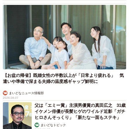
【お盆の帰省】既婚女性の半数以上が「日常より疲れる」 気
遣いや準備で深まる夫婦の温度感ギャップ鮮明に
まいどなニュース情報部
2026.08.07
父は「エミー賞」主演男優賞の真田広之 31歳
イケメン俳優が長髪ヒゲのワイルド近影「ガチ
ヒロさんそっくり」「新たな一面もステキ」
まいどなトピック