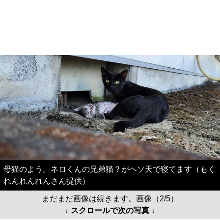
母猫のよう。ネロくんの兄弟猫？がヘソ天で寝てます（もく
れんれんれんさん提供）
まだまだ画像は続きます。画像（2/5）
↓ スクロールで次の写真 ↓