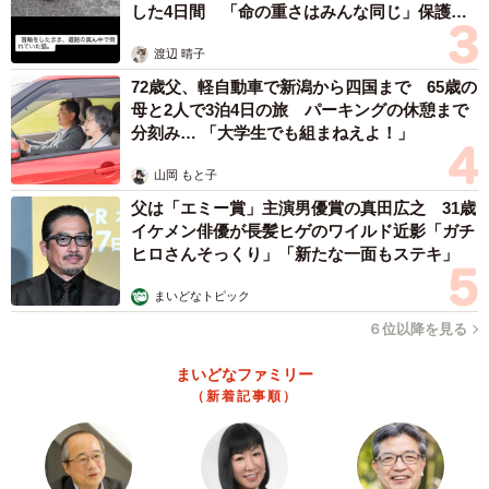
した4日間 「命の重さはみんな同じ」保護団
体代表の訴え
渡辺 晴子
72歳父、軽自動車で新潟から四国まで 65歳の
母と2人で3泊4日の旅 パーキングの休憩まで
分刻み… 「大学生でも組まねえよ！」
山岡 もと子
父は「エミー賞」主演男優賞の真田広之 31歳
イケメン俳優が長髪ヒゲのワイルド近影「ガチ
ヒロさんそっくり」「新たな一面もステキ」
まいどなトピック
６位以降を見る
まいどなファミリー
（新着記事順）