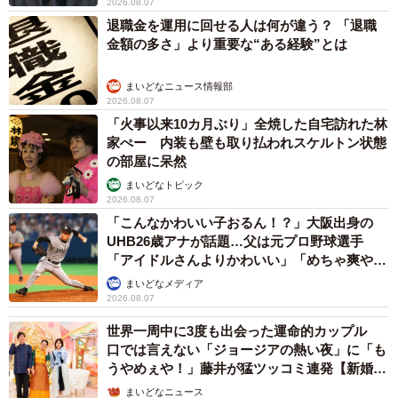
2026.08.07
退職金を運用に回せる人は何が違う？ 「退職
金額の多さ」より重要な“ある経験”とは
まいどなニュース情報部
2026.08.07
「火事以来10カ月ぶり」全焼した自宅訪れた林
家ぺー 内装も壁も取り払われスケルトン状態
の部屋に呆然
まいどなトピック
2026.08.07
「こんなかわいい子おるん！？」大阪出身の
UHB26歳アナが話題…父は元プロ野球選手
「アイドルさんよりかわいい」「めちゃ爽や
か」
まいどなメディア
2026.08.07
世界一周中に3度も出会った運命的カップル
口では言えない「ジョージアの熱い夜」に「も
うやめぇや！」藤井が猛ツッコミ連発【新婚さ
ん】
まいどなニュース