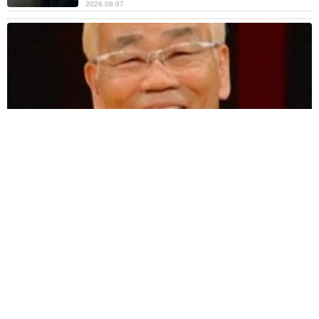
2026.08.07
愛車は総走行距離17万キロのホンダレジェンド 「どなたか欲
しい方が居たら」 大御所漫才師が譲渡の意向
まいどなトピック
2026.08.06
【漫画】「高い家賃を払えるのに、まだ欲し
い？」高級レジデンスの七夕飾り、書かれた願
い事にびっくり 人の欲には終わりがないのか