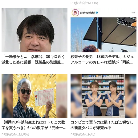
ルに ｢PE...
PR(株式会社MURA)
「一瞬誰かと…」彦摩呂、30キロ近く
紗栄子の長男 18歳のモデル、カジュ
減量した姿に反響 既製品の防護服が
アルコーデのおしゃれ近影が「両親の
着られると...
いいとこ取...
【昭和43年以前生まれはロト６この数
コンビニで買うのは損！たばこ税なし
字を買うべき】6つの数字が「完全一
の新型タバコが爆売れ中
致」する方...
PR(株式会社MURA)
PR(株式会社HAL)