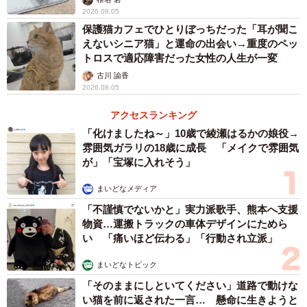
2026.08.05
保護猫カフェでひとりぼっちだった「耳が聞こ
えないシニア猫」と運命の出会い→重度のペッ
トロスで適応障害だった女性の人生が一変
古川 諭香
2026.08.05
アクセスランキング
「化けましたね～」10歳で綾瀬はるかの娘役→
雰囲気ガラリの18歳に成長 「メイクで雰囲気
が」「宝塚に入れそう」
まいどなメディア
「不謹慎でないかと」実力派歌手、熊本へ支援
物資…運搬トラックの車体デザインにためら
い 「痛いほど伝わる」「行動され立派」
まいどなトピック
「そのままにしといてください」道路で動けな
い猫を前に返された一言… 懸命に生きようと