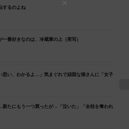
転するのよね
が一番好きなのは、冷蔵庫の上（実写）
2/7
！（提供：松本ひで吉さん）
い思い、わかるよ…」気まぐれで頑固な猫さんに「女子
ことを発見！ 今だとばかりに「オレのソファー
座りました。そこへガーラさんがやってきます。
いったのでしょう。松本さんは小さく座り、ガーラさ
…新たにもう一つ買ったが→「泣いた」「全枕を奪われ
。