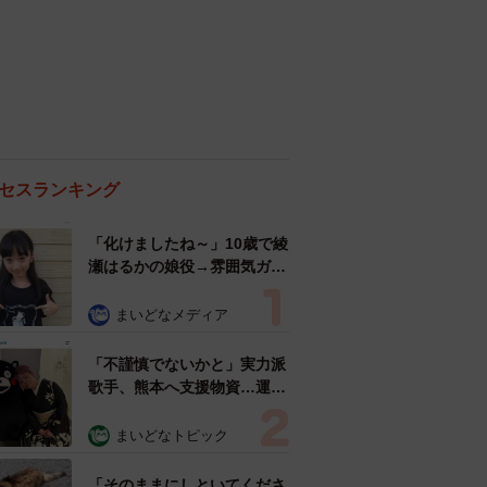
セスランキング
「化けましたね～」10歳で綾
瀬はるかの娘役→雰囲気ガラ
リの18歳に成長 「メイクで
雰囲気が」「宝塚に入れそ
まいどなメディア
う」
「不謹慎でないかと」実力派
歌手、熊本へ支援物資…運搬
トラックの車体デザインにた
めらい 「痛いほど伝わる」
まいどなトピック
「行動され立派」
「そのままにしといてくださ