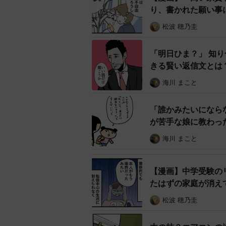
本さんが肘掛けに腰掛けて本を読む
り、書かれた願い事
松波 穂乃圭
「明日ひま？」 知
きる賢い返信文とは
海川 まこと
「誰かみたいになら
が苦手な娘に教わっ
海川 まこと
【漫画】中学受験の
まぁ、そう
たはずの家庭が消え
松波 穂乃圭
この漫画に、リプ欄には椅子を占拠