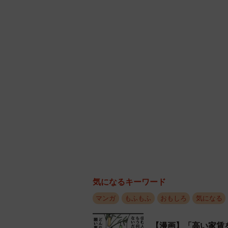
そ、そう
気になるキーワード
ガーラさんは「そんな、いいのいい
マンガ
もふもふ
おもしろ
気になる
しながら座りました。その横で松本
つめてくるガーラさんが気になって
【漫画】「高い家賃