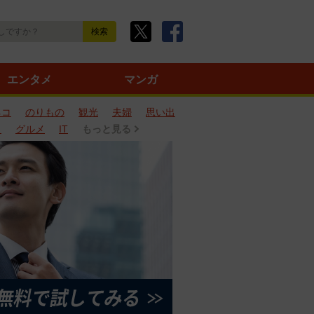
エンタメ
マンガ
ネコ
のりもの
観光
夫婦
思い出
タ
グルメ
IT
もっと見る