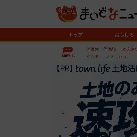
ニ
トップ
おもしろ
ュ
ー
保護犬・保護猫
かんさ
ス
一
くるま
ファッション
覧