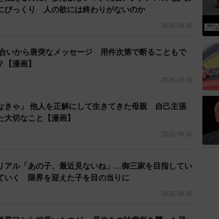
のでした。
にびっくり 人の欲には終わりがないのか
2026.08.06
り合いから唐突なメッセージ 用件次第で断ることもで
？【漫画】
2026.08.06
なきゃ」 他人を正解にして生きてきた母親 自己主張
た大切なこと【漫画】
2026.08.06
4/7
リアル「あの子、最近見ないね」…御三家を目指してい
なるよね（提供：松本ひで吉さん）
ていく 限界を迎えた子を目の当りに
2026.08.05
する猫や犬の可愛い写真があふれました。