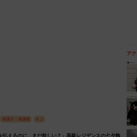
アク
3/7
…？（提供：松本ひで吉さん）
の！」と遠慮？して、ソファの狭い肘掛けにプルプル
保護犬・保護猫
ネコ
さんは読書を始めますが、肘掛けに細く座ってじっと見
仕方がありません。結局ガーラさんにソファを譲り、松
を払えるのに、まだ欲しい？」高級レジデンスの七夕飾