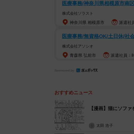
医療事務/神奈川県相模原市南
株式会社ソラスト
神奈川県 相模原市
派遣社員
医療事務/無資格OK/土日休/社
株式会社アソシオ
青森県 弘前市
派遣社員：時給
Sponsored by
おすすめニュース
【漫画】猫にソファ
太田 浩子