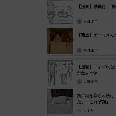
【漫画】結局は、逆
太田 浩子
【写真】ガーラさん
太田 浩子
やった
【漫画】「ゆずれな
だねぇーw」
ある日、ソファに「ノーガーラ」な
太田 浩子
だ！」（本当にそうなんだけど）と
すると、さっきまでの強気はどこに
猫に枕を取られ続け
た」「これぞ猫」
んに「はんぶん座る？」と聞きます
山本 明