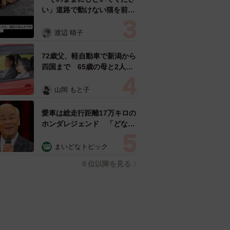
い」道路で動けない猫を前に
返された一言… 懸命に生き
ようとした4日間 「命の重
渡辺 晴子
さはみんな同じ」保護団体代
表の訴え
72歳父、軽自動車で新潟から
四国まで 65歳の母と2人で
3泊4日の旅 パーキングの休
憩まで分刻み… 「大学生で
山岡 もと子
も組まねえよ！」
愛車は総走行距離17万キロの
ホンダレジェンド 「どなた
か欲しい方が居たら」 大御
所漫才師が譲渡の意向
まいどなトピック
６位以降を見る