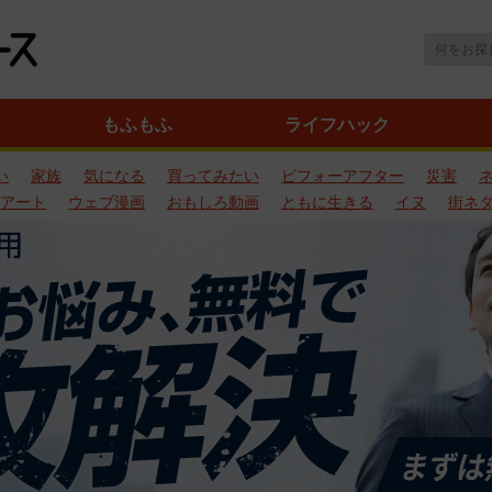
もふもふ
ライフハック
い
家族
気になる
買ってみたい
ビフォーアフター
災害
アート
ウェブ漫画
おもしろ動画
ともに生きる
イヌ
街ネ