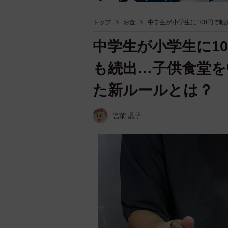
トップ
お金
中学生が小学生に100円で
中学生が小学生に1
も続出…子供食堂を
た新ルールとは？
宮前 晶子