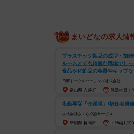
まいどなの求人情
プラスチック製品の成型・加飾業
ルームとても綺麗な職場でしっ
食品や化粧品の容器やキャプな
日研トータルソーシング株式会社
富山県 入善町
派遣社員：時
夜勤専従「介護職」/初任者研
株式会社さくら介護サービス
新潟県 長岡市
：時給1,050