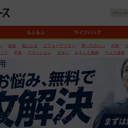
もふもふ
ライフハック
い
家族
気になる
ビフォーアフター
買ってみたい
夫婦
ごと
災害
ファッション
住まい
おもしろ動画
ウェブ漫画