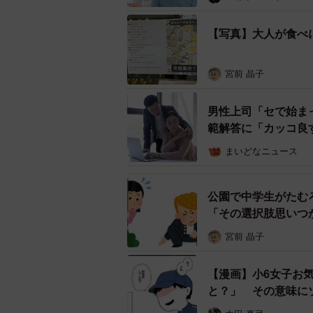
【写真】大人が食べ
宮前 晶子
男性上司「セで始ま
範解答に「カッコ良
まいどなニュース
公園で中学生がたむ
「その選択肢思いつ
宮前 晶子
【漫画】小6女子お
と？」 その意味に
験談も殺到