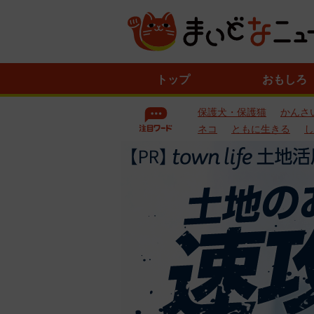
ニ
トップ
おもしろ
ュ
ー
保護犬・保護猫
かんさ
ス
一
ネコ
ともに生きる
し
覧