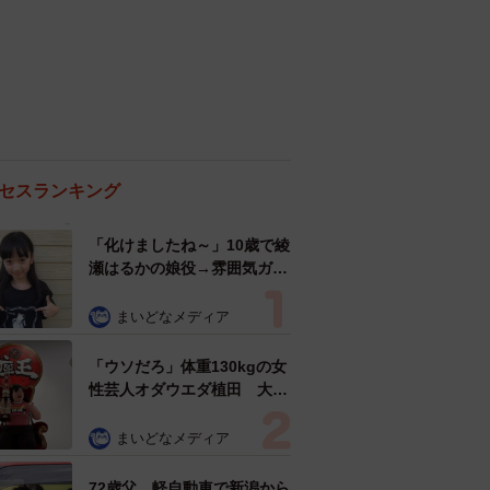
セスランキング
「化けましたね～」10歳で綾
瀬はるかの娘役→雰囲気ガラ
リの18歳に成長 「メイクで
雰囲気が」「宝塚に入れそ
まいどなメディア
う」
「ウソだろ」体重130kgの女
性芸人オダウエダ植田 大学
時代のほっそり姿に「マジ
で」
まいどなメディア
72歳父、軽自動車で新潟から