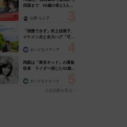
四国まで 65歳の母と2人で
3泊4日の旅 パーキングの休
憩まで分刻み… 「大学生で
山岡 もと子
も組まねえよ！」
「我慢できず」村上佳菜子、
イケメン夫と全力ハグ「可愛
いふたり」「素敵なご夫婦」
まいどなメディア
両親は「東京キッド」の看板
役者 ライダー演じた42歳元
俳優が再婚妻との「ウエディ
ングフォト」計画を明言
まいどなトピック
「センスあるカメラマン求
６位以降を見る
む」