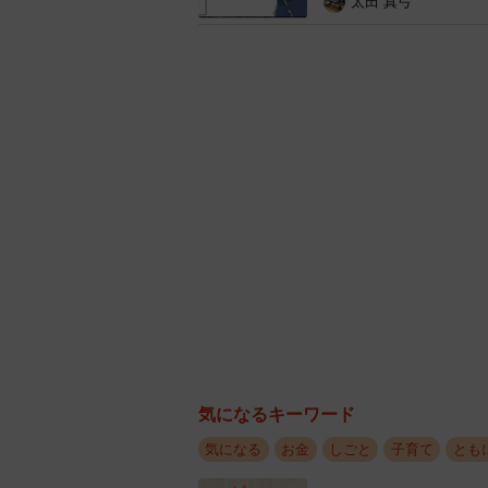
太田 真弓
気になるキーワード
気になる
お金
しごと
子育て
とも