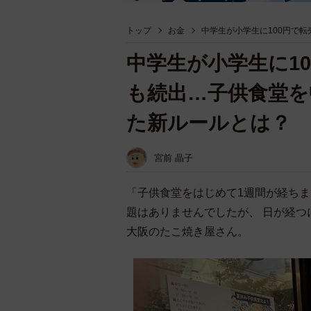
トップ
お金
中学生が小学生に100円で
中学生が小学生に1
も続出…子供食堂を
た新ルールとは？
宮前 晶子
「子供食堂をはじめて1週間が経ち
題はありませんでしたが、 日が経
大阪のたこ焼き屋さん。