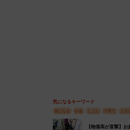
気になるキーワード
気になる
お金
しごと
子育て
とも
【物価高が直撃】お