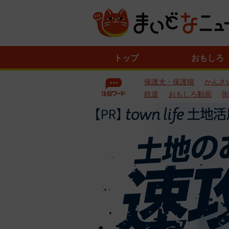
ニ
トップ
おもしろ
ュ
ー
保護犬・保護猫
かんさ
ス
一
鉄道
おもしろ動画
街
覧