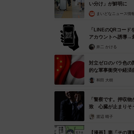
い分け」が鮮明に
たこばオリジナルの生地を使っているたこ焼
まいどなニュース情
「LINEのQRコー
「10円で買えるたこ焼きを100円
アカウントへ誘導→
でなりませんでした」。子供食堂の
井二 かける
に、後日、転売した中学生にも口頭
対立ゼロのバラ色の
新たに設けたルールとは？
的な軍事衝突や経済
どうすれば、必要な子供たちに届くか
和田 大樹
たなルールを設けて、店頭で告知す
・たこ焼き6個50円 お菓子とジュ
「警察です。押収物
致 心臓が止まりそ
・1日1回1パックのみ
・購入は自分の分だけ（親や友達に
渡辺 晴子
・お店で食べる、もしくは持って帰
【漫画】妻「その運