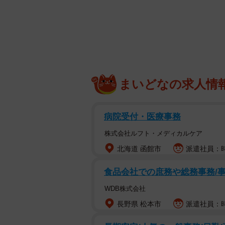
「子供食堂」価格として10円で販売
円で転売、大人の来店が続出するな
直すことを発表しました。
その判断に対して、X（旧Twitte
まいどなの求人情
が転売転売、副業副業言うからだろ
どもたちがかわいそう」などの声に
病院受付・医療事務
大阪市東淀川区の上新庄にあるたこ焼たこ
株式会社ルフト・メディカルケア
問題や、改めて定めたルールの背景
北海道 函館市
派遣社員：時
子どもが毎日お小遣いで買え
食品会社での庶務や総務事務/
8月初旬からはじめた夏休み期間中の
WDB株式会社
「子どもたちが自分のお小遣いを握り
長野県 松本市
派遣社員：時給
あったら、10日通えるでしょう」と