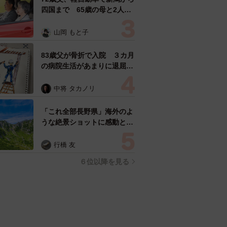
四国まで 65歳の母と2人で
3泊4日の旅 パーキングの休
憩まで分刻み… 「大学生で
山岡 もと子
も組まねえよ！」
83歳父が骨折で入院 ３カ月
の病院生活があまりに退屈で
「画用紙と色鉛筆持ってこ
い！」→スケッチブックを見
中将 タカノリ
た家族が仰天「これ、売れま
すよ…」
「これ全部長野県」海外のよ
うな絶景ショットに感動と反
響「離れてからいいところだ
ったんだって気づいた」
行橋 友
６位以降を見る