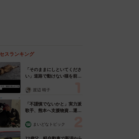
セスランキング
「そのままにしといてくださ
い」道路で動けない猫を前に
返された一言… 懸命に生き
ようとした4日間 「命の重
渡辺 晴子
さはみんな同じ」保護団体代
表の訴え
「不謹慎でないかと」実力派
歌手、熊本へ支援物資…運搬
トラックの車体デザインにた
めらい 「痛いほど伝わる」
まいどなトピック
「行動され立派」
72歳父、軽自動車で新潟から