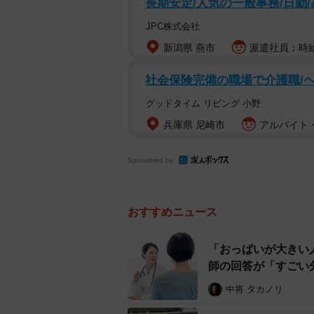
長期安定/人気の一般事務/日勤
JPC株式会社
新潟県 燕市
派遣社員：時給1
社会保険完備の職場で介護職/
グッドタイム リビング 小野
兵庫県 尼崎市
アルバイト・
Sponsored by
おすすめニュース
「おっぱいが大きい
師の回答が「すごい
中将 タカノリ