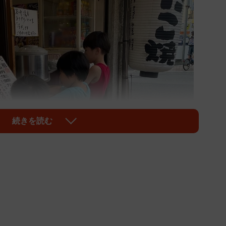
続きを読む
1/7
子たち。「6個50円は助かります」と話す母親と一緒に来ました