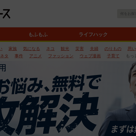
もふもふ
ライフハック
い
家族
気になる
ネコ
観光
災害
夫婦
のりもの
思い
ネタ
事件
アニメ
ファッション
ウェブ漫画
子育て
もっ