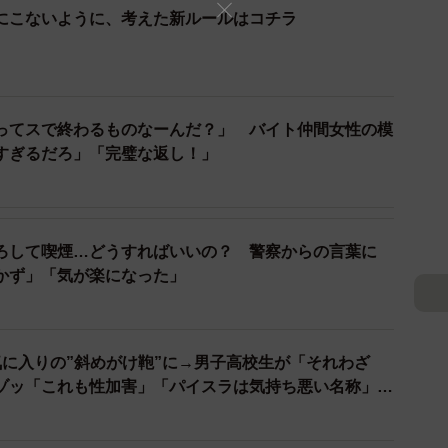
2/7
にこないように、考えた新ルールはコチラ
の会話や日々感じることなどをSNSで発信しています
った容器の放置があったという近隣施設からの苦情や子
ってスで終わるものなーんだ？」 バイト仲間女性の模
らの「親も10円にして」、あるいは保護者のみで店に来
すぎるだろ」「完璧な返し！」
、子どものために買うから10円で」と主張されるなど、
の前は大人5人が一列になれる広さの歩道があるにも関
、窓から10円を放り投げてきた人も。
ろして喫煙…どうすればいいの？ 警察からの言葉に
ったのですが、いろいろな人がいるなぁと。これは継続
かず」「気が楽になった」
です」と話します。
ど経過した頃。「中学生が10円で買ったたこ焼きを、
気に入りの”斜めがけ鞄”に→男子高校生が「それわざ
との連絡を小学生の保護者から受け、子供食堂の中止を
ゾッ「これも性加害」「パイスラは気持ち悪い名称」経