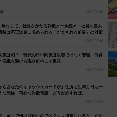
3/7
きは、だしの味がしっかり。中はとろっ、外はカリッとした焼き上
報部
2026.08.06
がりです
ドを添付して」社長をかたる詐欺メール続々 社員を個人
で買うことになった子にかわいそうなことをした、と残念
最後は不正送金…求められる「だまされる前提」の対策
中止およびルール改定後の再開をSNSで伝えるととも
2026.08.06
で注意したそうです。
関係は幻？ 現代の日中関係は改善ではなく管理 偶発
的混乱を避ける現状維持こそ重視
を考えた上で、8月12日から再開（9月1日まで）。新
2026.08.04
ることにしました。
ースと「たこば」のシール付き
からあなたのキャッシュカードが」住所も生年月日も一
うな恐怖 巧妙な詐欺電話 どう対処すれば…
よる購入は不可）
2026.08.04
って家で食べる
動、家まで歩けば済むのでは？」→週末になると、近所