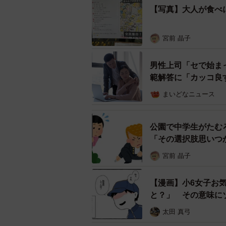
【写真】大人が食べ
店主の島田さん。お客さんと
宮前 晶子
しかし、実施するなかで、食べ終わ
男性上司「セで始ま
どもに付き添って来店した保護者か
範解答に「カッコ良
て「子どもは家で留守番してるけど
さまざまな問題に直面しました。店
まいどなニュース
わらず、車道に停めた車から降りずに
公園で中学生がたむ
「月1回の子供食堂ではわからなか
「その選択肢思いつ
的な子供食堂運営で見えてきたこと
宮前 晶子
転売問題が持ち上がったのは1週間ほ
【漫画】小6女子お
小学生のわが子に100円で売った」
と？」 その意味に
開始から約1週間で決意しました。
験談も殺到
太田 真弓