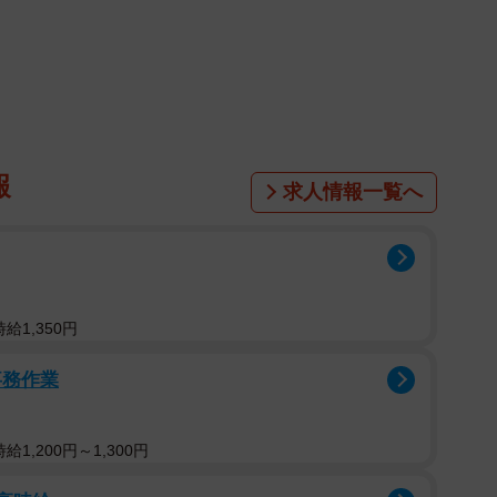
しているのに、買いに来た子供が友達にたこ焼きを100
どの問題が起こり急遽中止。再開するためのルールを見
r）では、「やっていると色々な問題が出てきます」「大人
報
うか」「善意を踏みにじる行為ですね 楽しみにしてた子
求人情報一覧へ
加え、「お店で食べることにしたら」などの提案も。
ば（@takoyakitakoba）の店主・島田さんにその
などを取材しました。
給1,350円
ることを考えて価格設定
事務作業
子供食堂。通常は6個480円から販売していますが、
しめて、通えたらいいなと、10円にしました。100円
1,200円～1,300円
島田さん。