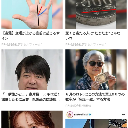
【当選】金運が上がる直前に起こるサ
宝くじ当たる人は“たまたま”じゃな
イン
い?!
PR(合同会社デジタルファーム )
PR(合同会社デジタルファーム )
「一瞬誰かと…」彦摩呂、30キロ近く
８月のロト6はこの方法で買え!!６つの
減量した姿に反響 既製品の防護服が
数字が『完全一致』する方法
着られると...
PR(株式会社MURA)