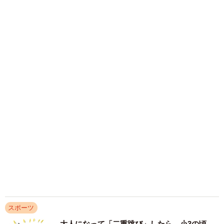
でいった」【漫画】
海川 まこと
2026.08.04
2歳息子のテニスがすごすぎる 見事なナイス
ショット動画が315万再生「AIかと思った」
「手首の返しがすごい」
五ヶ瀬 あお
2026.07.30
「集団指導では対応が難しい」スイミングスク
ールで入会断られた知的障害の小3男児 障害
に応じた指導を受けられる選択肢とは【社会福
祉士が解説】
もくもくライターズ
2026.07.29
「2」「指」「次は、江北」博多行き電車内の
電光掲示板に思わずニヤリ 野球好きには別の
意味に見えた「野球バカすぎるから解釈これ」
そんでなライターズ
2026.07.29
鹿島はリザードン、横浜FMはマリルリ Jリー
グ全60クラブの「パートナーポケモン」が決定