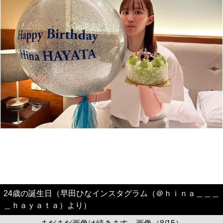
24歳の誕生日（早田ひなインスタグラム（＠ｈｉｎａ＿＿＿
＿ｈａｙａｔａ）より）