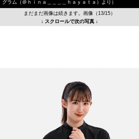
グラム（＠ｈｉｎａ＿＿＿＿ｈａｙａｔａ）より）
まだまだ画像は続きます。画像（13/15）
↓ スクロールで次の写真 ↓