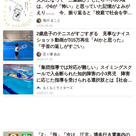
まいどなニュース調査部
2026.07.25
アクセスランキング
「化けましたね～」10歳で綾瀬はるかの娘役→
雰囲気ガラリの18歳に成長 「メイクで雰囲気
が」「宝塚に入れそう」
まいどなメディア
「不謹慎でないかと」実力派歌手、熊本へ支援
物資…運搬トラックの車体デザインにためら
い 「痛いほど伝わる」「行動され立派」
まいどなトピック
「そのままにしといてください」道路で動けな
い猫を前に返された一言… 懸命に生きようと
した4日間 「命の重さはみんな同じ」保護団
体代表の訴え
渡辺 晴子
72歳父、軽自動車で新潟から四国まで 65歳の