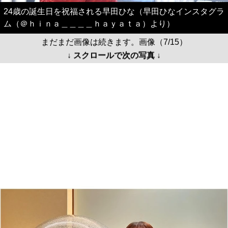
24歳の誕生日を祝福される早田ひな（早田ひなインスタグラ
ム（＠ｈｉｎａ＿＿＿＿ｈａｙａｔａ）より）
まだまだ画像は続きます。画像（7/15）
↓ スクロールで次の写真 ↓