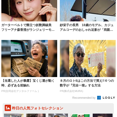
ガーターベルトで際立つ妖艶脚線美
紗栄子の長男 18歳のモデル、カジュ
フリーアナ森香澄がランジェリーモデ
アルコーデのおしゃれ近影が「両親の
ルに ｢PE...
いいとこ取...
【当選した人が暴露】宝くじ運が動く
８月のロト6はこの方法で買え!!６つの
時、必ずある前触れ
数字が『完全一致』する方法
PR(合同会社デジタルファーム )
PR(株式会社MURA)
Recommended by
昨日の人気フォトセレクション