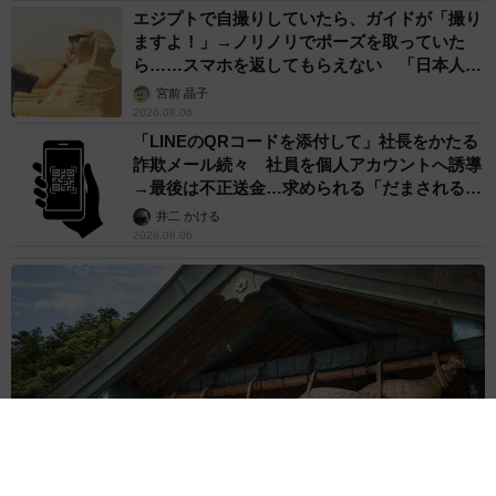
エジプトで自撮りしていたら、ガイドが「撮り
ますよ！」→ノリノリでポーズを取っていた
ら……スマホを返してもらえない 「日本人は
カモ代表かも」「私は6時間で3万円払った」
宮前 晶子
2026.08.06
「LINEのQRコードを添付して」社長をかたる
詐欺メール続々 社員を個人アカウントへ誘導
→最後は不正送金…求められる「だまされる前
提」の対策
井二 かける
2026.08.06