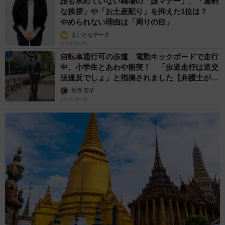
誰も求めていない職場の「謎マナー」、「過剰
な挨拶」や「お土産配り」を抑えた1位は？
やめられない理由は「周りの目」
まいどなデータ
2026.08.06
自転車通行可の歩道 電動キックボードで走行
中、小学生とあわや衝突！ 「歩道走行は道交
法違反でしょ」と指摘されました【弁護士が解
説】
長澤 芳子
2026.08.06