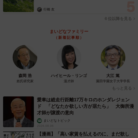
行橋 友
６位以降を見る
まいどなファミリー
（新着記事順）
森岡 浩
ハイヒール・リンゴ
大江 篤
姓氏研究家
漫才師
園田学園女子大学学長
もっと見る
愛車は総走行距離17万キロのホンダレジェン
ド 「どなたか欲しい方が居たら」 大御所漫
才師が譲渡の意向
まいどなトピック
2026.08.06
【漫画】「高い家賃を払えるのに、まだ欲し