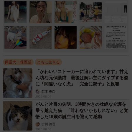
保護犬・保護猫
ともに生きる
「かわいいストーカーに追われています」甘え
ん坊な元保護猫 最後は飼い主にダイブする姿
に「間違いなく犬」「完全に親子」と反響
梨木 香奈
2026.08.06
がんと片目の失明、3時間おきの壮絶な介護を
乗り越えた猫 「叶わないかもしれない」と覚
悟した19歳の誕生日を迎えて感動
古川 諭香
2026.08.06