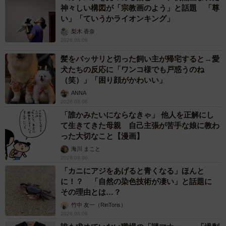
神々しい構図が「宗教画のよう」と話題 「尊
い」「ていうかライオンキング」
梨木 香奈
2026.08.06
髪をバッサリと切った飼い主が帰宅すると→愛
犬たちの反応に「ワンコ様でも戸惑うのね
（笑）」「困り顔がかわいい」
ANNA
2026.08.06
「誰かみたいにならなきゃ」 他人を正解にし
て生きてきた母親 自己主張が苦手な娘に教わ
った大切なこと【漫画】
海川 まこと
2026.08.06
「カニにアジをあげると青くなる」ほんと
に！？ 「自然の染色技術が凄い」と話題に
その理由とは…？
竹中 友一（RinToris）
2026.08.06