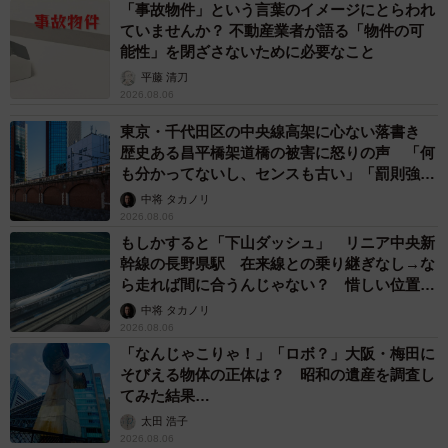
「事故物件」という言葉のイメージにとらわれ
ていませんか？ 不動産業者が語る「物件の可
能性」を閉ざさないために必要なこと
平藤 清刀
2026.08.06
東京・千代田区の中央線高架に心ない落書き
歴史ある昌平橋架道橋の被害に怒りの声 「何
も分かってないし、センスも古い」「罰則強化
して」
中将 タカノリ
2026.08.06
もしかすると「下山ダッシュ」 リニア中央新
幹線の長野県駅 在来線との乗り継ぎなし→な
ら走れば間に合うんじゃない？ 惜しい位置関
係が反響
中将 タカノリ
2026.08.06
「なんじゃこりゃ！」「ロボ？」大阪・梅田に
そびえる物体の正体は？ 昭和の遺産を調査し
てみた結果…
太田 浩子
2026.08.06