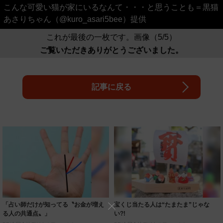
こんな可愛い猫が家にいるなんて・・・と思うことも＝黒猫
あさりちゃん（@kuro_asari5bee）提供
これが最後の一枚です。画像（5/5）
ご覧いただきありがとうございました。
記事に戻る
「占い師だけが知ってる〝お金が増え
宝くじ当たる人は“たまたま”じゃな
る人の共通点〟」
い?!