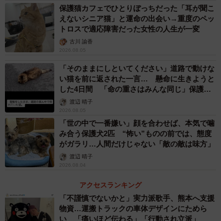
保護猫カフェでひとりぼっちだった「耳が聞こ
えないシニア猫」と運命の出会い→重度のペッ
トロスで適応障害だった女性の人生が一変
古川 諭香
2026.08.05
「そのままにしといてください」道路で動けな
い猫を前に返された一言… 懸命に生きようと
した4日間 「命の重さはみんな同じ」保護団
体代表の訴え
渡辺 晴子
2026.08.05
「世の中で一番嫌い」顔を合わせば、本気で噛
み合う保護犬2匹 “怖い”ものの前では、態度
がガラリ…人間だけじゃない「敵の敵は味方」
渡辺 晴子
2026.08.04
アクセスランキング
「不謹慎でないかと」実力派歌手、熊本へ支援
物資…運搬トラックの車体デザインにためら
い 「痛いほど伝わる」「行動され立派」