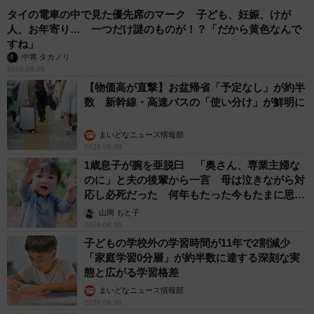
タイの電車の中で見た優先席のマーク 子ども、妊娠、けが
人、お年寄り… 一つだけ謎のものが！？「だから黄色なんで
すね」
中将 タカノリ
2026.08.06
【物価高が直撃】お盆帰省「予定なし」が約半
数 新幹線・高速バスの「使い分け」が鮮明に
まいどなニュース情報部
2026.08.06
1歳息子が腕を亜脱臼 「奥さん、専業主婦な
のに」と夫の後輩から一言 母は泣きながら対
応し必死だった 何年もたった今もたまに思い
出し…
山岡 もと子
2026.08.06
子どもの学校外の学習時間が11年で2割減少
「家庭学習0分層」が約半数に達する深刻な実
態と広がる学習格差
まいどなニュース情報部
2026.08.06