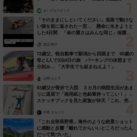
まいどなトピック
「そのままにしといてください」道路で動けな
い猫を前に返された一言… 懸命に生きようと
した4日間 「命の重さはみんな同じ」保護団
体代表の訴え
渡辺 晴子
72歳父、軽自動車で新潟から四国まで 65歳の
母と2人で3泊4日の旅 パーキングの休憩まで
分刻み… 「大学生でも組まねえよ！」
山岡 もと子
83歳父が骨折で入院 ３カ月の病院生活があま
りに退屈で「画用紙と色鉛筆持ってこい！」→
スケッチブックを見た家族が仰天「これ、売れ
ますよ…」
中将 タカノリ
「これ全部長野県」海外のような絶景ショット
に感動と反響「離れてからいいところだったん
だって気づいた」