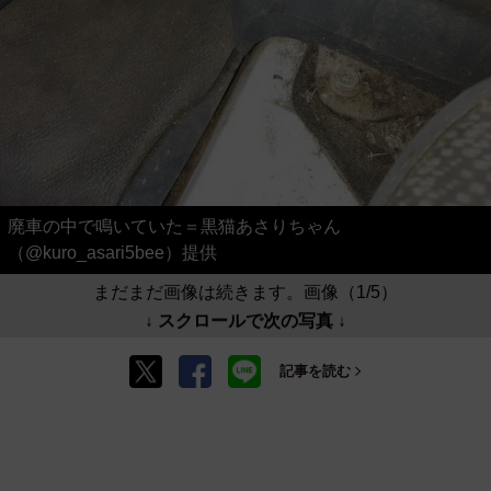
廃車の中で鳴いていた＝黒猫あさりちゃん
（@kuro_asari5bee）提供
まだまだ画像は続きます。画像（1/5）
↓ スクロールで次の写真 ↓
記事を読む