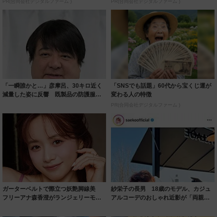
PR(合同会社デジタルファーム )
PR(合同会社デジタルファーム )
「一瞬誰かと…」彦摩呂、30キロ近く
「SNSでも話題」60代から宝くじ運が
減量した姿に反響 既製品の防護服が
変わる人の特徴
着られると...
PR(合同会社デジタルファーム )
ガーターベルトで際立つ妖艶脚線美
紗栄子の長男 18歳のモデル、カジュ
フリーアナ森香澄がランジェリーモデ
アルコーデのおしゃれ近影が「両親の
ルに ｢PE...
いいとこ取...