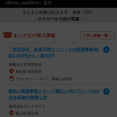
（@kuro_asari5bee）提供
まだまだ画像は続きます。画像（2/5）
↓ スクロールで次の写真 ↓
まいどなの求人情報
求人情報一覧へ
「世田谷区」資格不問/クリニックの医療事務/時
給1,400円から・週3日可
医療法人社団明世会
東京都 世田谷区
アルバイト・パート：時給1,400円
眼科の医療事務スタッフ/週払いOK/ブランクOK/
社会保険完備/富山市
株式会社サンクライフ
富山県 富山市