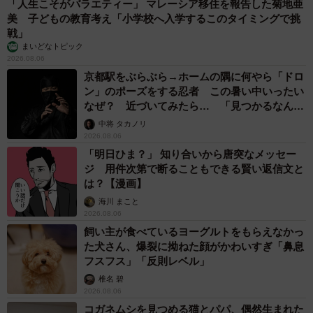
「人生こそがバラエティー」 マレーシア移住を報告した菊地亜
美 子どもの教育考え「小学校へ入学するこのタイミングで挑
戦」
まいどなトピック
2026.08.06
京都駅をぶらぶら→ホームの隅に何やら「ドロ
ン」のポーズをする忍者 この暑い中いったい
なぜ？ 近づいてみたら… 「見つかるなんて
未熟」
中将 タカノリ
2026.08.06
「明日ひま？」 知り合いから唐突なメッセー
ジ 用件次第で断ることもできる賢い返信文と
は？【漫画】
海川 まこと
2026.08.06
飼い主が食べているヨーグルトをもらえなかっ
た犬さん、爆裂に拗ねた顔がかわいすぎ「鼻息
フスフス」「反則レベル」
椎名 碧
2026.08.06
コガネムシを見つめる猫とパパ、偶然生まれた