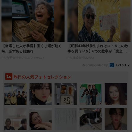
【当選した人が暴露】宝くじ運が動く
【昭和43年以前生まれはロト６この数
時、必ずある前触れ
字を買うべき】6つの数字が「完全一
致」する方...
PR(合同会社デジタルファーム )
PR(株式会社MURA)
Recommended by
昨日の人気フォトセレクション