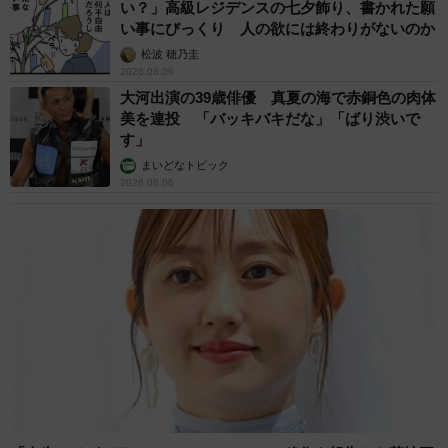
い？」高級レジデンスの七夕飾り、書かれた願
い事にびっくり 人の欲には終わりがないのか
松波 穂乃圭
2026.08.06
大河出演の39歳俳優 真夏の海で赤銅色の肉体
美を連投 「バッキバキだな」「ばり渋いで
す」
まいどなトピック
2026.08.06