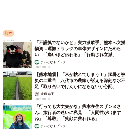
団法人で支援を開始 本名記し思いを新たに
「一人でも多くの想いが熊本へ届きますよう
に」
まいどなトピック
2026.07.31
熊本在住スザンヌ39歳、経営する旅館の家族風
呂を無料開放 1億5千万円かけ改修し話題のス
ポット 「自身も被災者なのに」「すばらしい
支援」
まいどなトピック
2026.07.31
アクセスランキング
「化けましたね～」10歳で綾瀬はるかの娘役→
雰囲気ガラリの18歳に成長 「メイクで雰囲気
が」「宝塚に入れそう」
まいどなメディア
72歳父、軽自動車で新潟から四国まで 65歳の
母と2人で3泊4日の旅 パーキングの休憩まで
分刻み… 「大学生でも組まねえよ！」
山岡 もと子