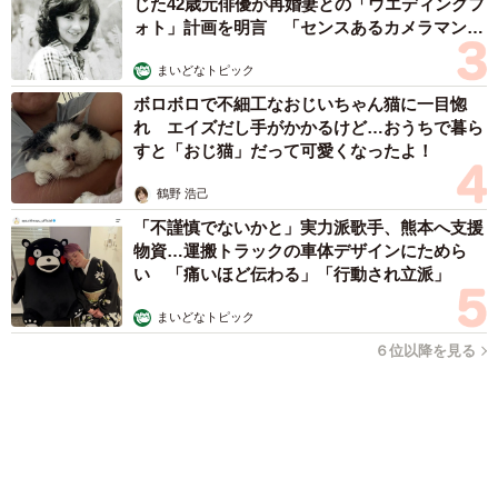
から】
山下 静香
2026.08.08
「ウソだろ」体重130kgの女性芸人オダウエダ植田 大学時代
のほっそり姿に「マジで」
まいどなメディア
2026.08.08
京都の百貨店が開催のお化け屋敷のお化けにモ
デルがいる 比叡山延暦寺の僧侶が語る伝説と