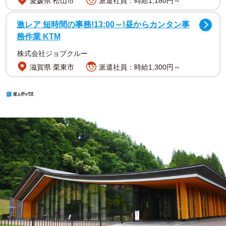
愛媛県 松山市
派遣社員：時給1,180円～
激レア 短時間の事務!13:00～!昼からカンタン事
務作業 KTM
株式会社ジョブクルー
滋賀県 栗東市
派遣社員：時給1,300円～