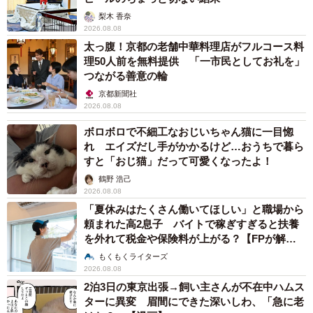
わざわ 「色っぽすぎて思わず二度見」「むっ
かしからずっと可愛い」
まいどなトピック
2026.08.07
あのちゃん、雨の日のショーパン姿に「雨が似
合う」「脚めっちゃきれい！」「水も滴る良い
アーティスト」 幻想的な近影が話題
まいどなメディア
2026.08.07
【漫画】周囲の目を気にせず遊べる！洗濯物も
干せる！最近人気の戸建ての「中庭」 ところ
が…実際住んでみて分かった後悔ポイント
中瀬 えみ
2026.08.07
難聴のお姉ちゃんに5歳の妹が手話通訳 互い
に支え合う家族の日常に反響「妹ちゃん、頼も
しい」「かわいい通訳さん」
五ヶ瀬 あお
2026.08.07
ラストライブ控えるT-BOLAN森友嵐士 にし