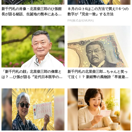
新千円札の肖像・北里柴三郎のひ孫館
８月のロト6はこの方法で買え!!６つの
長が語る秘話、生誕地の熊本にある記
数字が『完全一致』する方法
念館の見どこ...
PR(株式会社MURA)
「新千円札の顔」北里柴三郎の偉業と
新千円札の北里柴三郎…ちゃんと笑っ
は？ …ひ孫が語る『近代日本医学の
て泣く！？ 新紙幣の風物詩「早速遊ば
父』の生涯と...
れる偉人」...