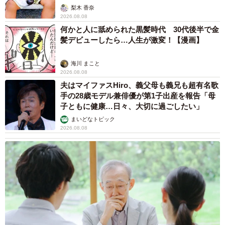
れ エイズだし手がかかるけど…おうちで暮ら
すと「おじ猫」だって可愛くなったよ！
鶴野 浩己
2026.08.08
「夏休みはたくさん働いてほしい」と職場から
頼まれた高2息子 バイトで稼ぎすぎると扶養
を外れて税金や保険料が上がる？【FPが解
説】
もくもくライターズ
2026.08.08
2泊3日の東京出張→飼い主さんが不在中ハムス
ターに異変 眉間にできた深いしわ、「急に老
けた？」【漫画】
海川 まこと
2026.08.08
赤ちゃんが気になる？ひょっこり顔を出す2匹
の猫の愛らしさに悶絶…！ 「こんなかわいい
構図あります？」「ベストショットすぎる！」
梨木 香奈
2026.08.08
酔って転んでアザだらけ ネイルも折れて超悲