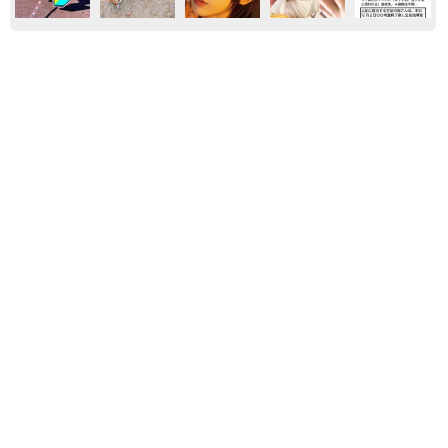
熊本
「不謹慎でないかと」実力派歌手、熊本へ支援
物資…運搬トラックの車体デザインにためら
い 「痛いほど伝わる」「行動され立派」
まいどなトピック
2026.08.06
【熊本地震】「米が枯れてしまう！」猛暑と被
災の二重苦 八代市の農家が訴える深刻な水不
足「取り合いでけんかにならないか心配」
渡辺 晴子
2026.08.05
「行っても大丈夫かな」熊本在住スザンヌさ
ん、旅行者の迷いに私見 「人間性が出ます
ね」「尊敬」「笑顔に救われる」
まいどなトピック
2026.08.02
【熊本地震】紗栄子さん、代表理事を務める社