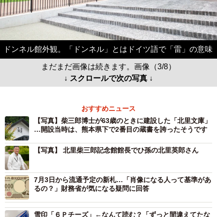
ドンネル館外観。「ドンネル」とはドイツ語で「雷」の意味
まだまだ画像は続きます。画像（3/8）
↓ スクロールで次の写真 ↓
おすすめニュース
【写真】柴三郎博士が63歳のときに建設した「北里文庫」
…開設当時は、熊本県下で2番目の蔵書を誇ったそうです
【写真】 北里柴三郎記念館館長でひ孫の北里英郎さん
7月3日から流通予定の新札…「肖像になる人って基準があ
るの？」財務省が気になる疑問に回答
雪印「６Ｐチーズ」←なんて読む？「ずっと間違えてたな