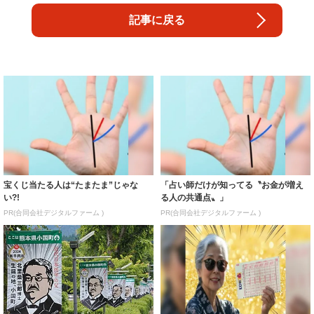
記事に戻る
宝くじ当たる人は“たまたま”じゃな
「占い師だけが知ってる〝お金が増え
い?!
る人の共通点〟」
PR(合同会社デジタルファーム )
PR(合同会社デジタルファーム )