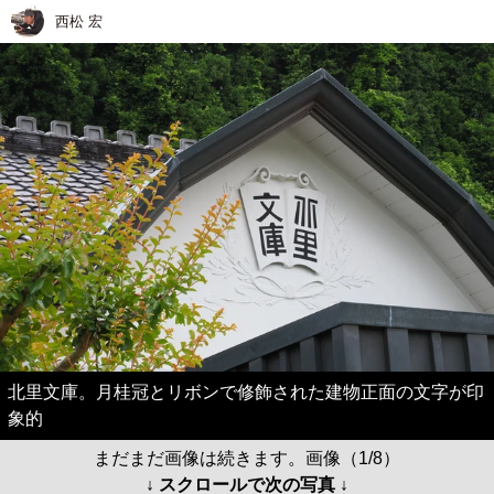
西松 宏
北里文庫。月桂冠とリボンで修飾された建物正面の文字が印
象的
まだまだ画像は続きます。画像（1/8）
↓ スクロールで次の写真 ↓