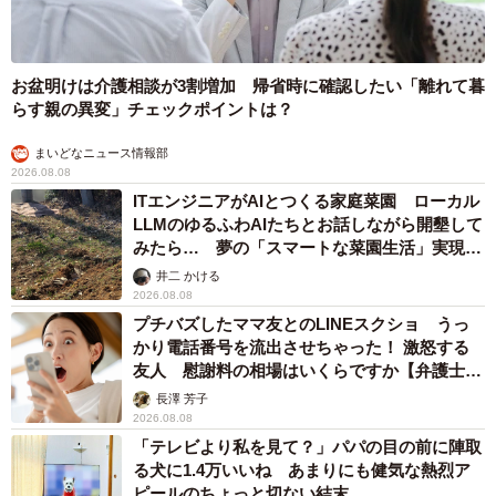
惨 ケガが絶えない夜のお仕事 「病院代」と
数万円を渡す神客も！【現役キャストに取材】
たかなし 亜妖
2026.08.07
乃木坂46賀喜遥香 5年ぶり週チャン表紙 巻頭グラビアでは
激レアなメガネルームウエア姿
まいどなニュースエンタメ部
2026.08.07
3児の母 43歳女優の肩見せコーデでファンざ