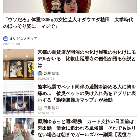
子ともに健康…日々、大切に過ごしたい」
まいどなトピック
2026.08.08
お盆明けは介護相談が3割増加 帰省時に確認したい「離れて暮
らす親の異変」チェックポイントは？
まいどなニュース情報部
2026.08.08
ITエンジニアがAIとつくる家庭菜園 ローカル
LLMのゆるふわAIたちとお話しながら開墾して