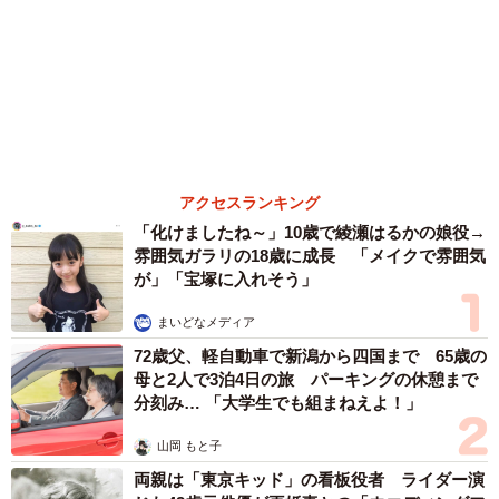
森岡 浩
ハイヒール・リンゴ
大江 篤
姓氏研究家
漫才師
園田学園女子大学学長
もっと見る
「だんだん時代劇俳優みたく…」国民的バンド
の55歳ボーカリスト 競馬界の57歳レジェンド
らとの「夏祭り満喫ショット」に驚きの声続々
まいどなトピック
2026.08.08
ネット通販で「運営者情報」を見る人は約8
割 信頼できるサイト・怪しいサイトの判断基
準とは？
まいどなニュース情報部
2026.08.08
「息子を一人にしてきたんです、帰らない
と」 施設に入った90歳母、障害のある60歳次
男との暮らしは行き詰まり…【司法書士の現場