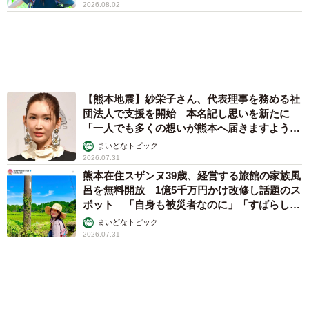
両親は「東京キッド」の看板役者 ライダー演
じた42歳元俳優が再婚妻との「ウエディングフ
ォト」計画を明言 「センスあるカメラマン求
む」
まいどなトピック
ボロボロで不細工なおじいちゃん猫に一目惚
れ エイズだし手がかかるけど…おうちで暮ら
すと「おじ猫」だって可愛くなったよ！
鶴野 浩己
「不謹慎でないかと」実力派歌手、熊本へ支援
物資…運搬トラックの車体デザインにためら
い 「痛いほど伝わる」「行動され立派」
まいどなトピック
６位以降を見る
まいどなファミリー
（新着記事順）