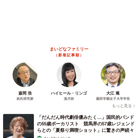
は
浅井 佳穂
2026.08.08
熊本地震でペット同伴の避難を諦める人に胸を
痛め… 被災ペットの受け入れ先をアプリに表
示する「動物避難所マップ」が始動
平藤 清刀
2026.08.08
原則ゆるっと週3勤務 カード支払い日直前は
鬼出勤 借金に追われる風俗嬢 それでも足り
ない場合は朝までガールズバー副業【現役キャ
ストに取材】
たかなし 亜妖
2026.08.08
19歳でハライチ岩井勇気と年の差婚から3年、
22歳元おはガール髪バッサリ「ショート似合い
すぎ」
まいどなメディア
2026.08.08
オフィスに置かれたウォーターサーバー 空の
2Lボトル持参し毎日給水する男性社員→総務担