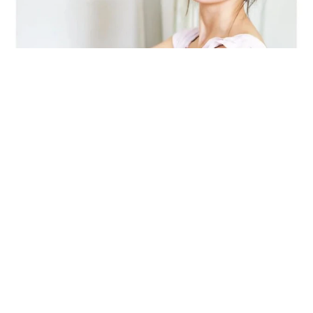
パンチ」の応酬 その後の心温まる結末に「愛
～！」「おばちゃん泣きそうや…」
梨木 香奈
2026.08.07
「ちょっとババロアみたい」パートナーの誕生日に手作りトー
トバッグ 完成まで1年 淡い藍染めに漂うクラゲ よく見る
と…「センスすごい」
山岡 もと子
2026.08.07