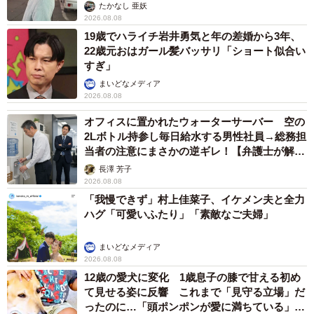
みたら… 夢の「スマートな菜園生活」実現な
るか
井二 かける
2026.08.08
プチバズしたママ友とのLINEスクショ うっ
かり電話番号を流出させちゃった！ 激怒する
友人 慰謝料の相場はいくらですか【弁護士が
解説】
長澤 芳子
2026.08.08
「テレビより私を見て？」パパの目の前に陣取
る犬に1.4万いいね あまりにも健気な熱烈ア
ピールのちょっと切ない結末
梨木 香奈
2026.08.08
太っ腹！京都の老舗中華料理店がフルコース料
理50人前を無料提供 「一市民としてお礼を」
つながる善意の輪
京都新聞社
2026.08.08
ボロボロで不細工なおじいちゃん猫に一目惚