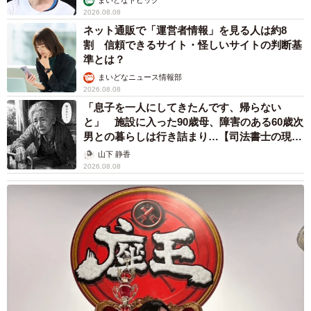
当者の注意にまさかの逆ギレ！【弁護士が解
説】
長澤 芳子
2026.08.08
「我慢できず」村上佳菜子、イケメン夫と全力
ハグ「可愛いふたり」「素敵なご夫婦」
まいどなメディア
2026.08.08
12歳の愛犬に変化 1歳息子の膝で甘える初め
て見せる姿に反響 これまで「見守る立場」だ
ったのに…「頭ポンポンが愛に満ちている」
「尊…」
梨木 香奈
2026.08.08
何かと人に舐められた黒髪時代 30代後半で金
髪デビューしたら…人生が激変！【漫画】
海川 まこと
2026.08.08
夫はマイファスHiro、義父母も義兄も超有名歌
手の28歳モデル兼俳優が第1子出産を報告「母