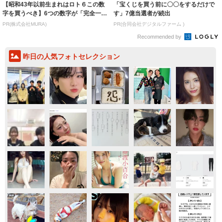
【昭和43年以前生まれはロト６この数
「宝くじを買う前に〇〇をするだけで
字を買うべき】6つの数字が「完全一
す」7億当選者が続出
致」する方...
PR(株式会社MURA)
PR(合同会社デジタルファーム )
Recommended by
昨日の人気フォトセレクション