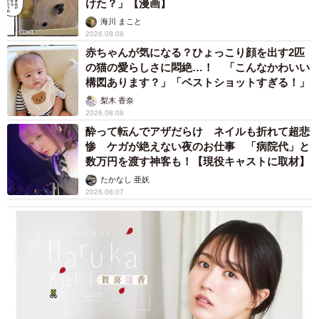
たん社長がTikTok内で独占インタビュー
まいどなニュース
2026.08.07
「男の子のママっぽいよね」ってどういう意
味？ 女系家族で育った母 いつもスカートと
ワンピースしか着ないし、ヒールも好き どの
へんが…
山岡 もと子
2026.08.07
猫用の爪研ぎおもちゃを買ったら…「これで合
ってますか？」予想外の使い方が大反響
「100点満点」「かわいいからよし！」
梨木 香奈
2026.08.07
2歳半の長男と生後2カ月の次男の母 母子手帳
2冊をイラストでいっぱいに 見る人を楽しま
せる家族ストーリーに「かわいすぎる！」
山岡 もと子
2026.08.07
猫2匹が段ボール箱の取り合いで「ポコスカ猫