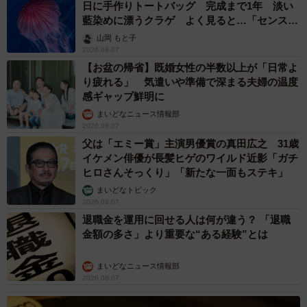
日に手作りトートバッグ 完成まで1年 淡い
藍染めに漂うクラゲ よく見ると…「センスす
ごい」
山岡 もと子
2026.08.07
【お盆の帰省】既婚女性の半数以上が「日常よ
り疲れる」 気遣いや準備で深まる夫婦の温度
感ギャップ鮮明に
まいどなニュース情報部
2026.08.07
父は「エミー賞」主演男優賞の真田広之 31歳
イケメン俳優が長髪ヒゲのワイルド近影「ガチ
ヒロさんそっくり」「新たな一面もステキ」
まいどなトピック
2026.08.07
退職金を運用に回せる人は何が違う？ 「退職
金額の多さ」より重要な“ある経験”とは
まいどなニュース情報部
2026.08.07