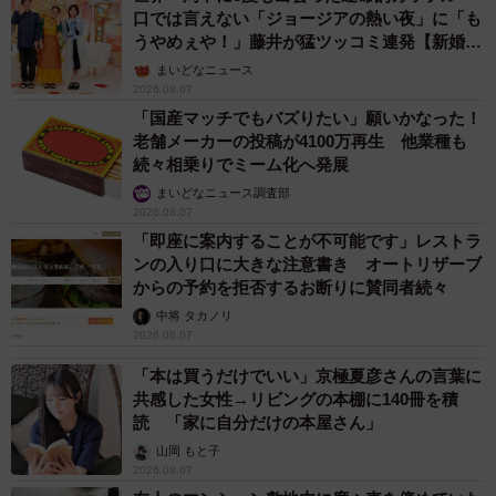
口では言えない「ジョージアの熱い夜」に「も
うやめぇや！」藤井が猛ツッコミ連発【新婚さ
ん】
まいどなニュース
2026.08.07
「国産マッチでもバズりたい」願いかなった！
老舗メーカーの投稿が4100万再生 他業種も
続々相乗りでミーム化へ発展
まいどなニュース調査部
2026.08.07
「即座に案内することが不可能です」レストラ
ンの入り口に大きな注意書き オートリザーブ
からの予約を拒否するお断りに賛同者続々
中将 タカノリ
2026.08.07
「本は買うだけでいい」京極夏彦さんの言葉に
共感した女性→リビングの本棚に140冊を積
読 「家に自分だけの本屋さん」
山岡 もと子
2026.08.07