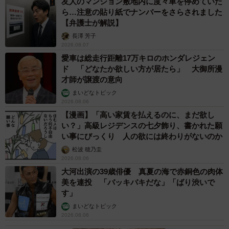
友人のマンション敷地内に度々車を停めていた
ら…注意の貼り紙でナンバーをさらされました
【弁護士が解説】
長澤 芳子
2026.08.07
愛車は総走行距離17万キロのホンダレジェン
ド 「どなたか欲しい方が居たら」 大御所漫
才師が譲渡の意向
まいどなトピック
2026.08.06
【漫画】「高い家賃を払えるのに、まだ欲し
い？」高級レジデンスの七夕飾り、書かれた願
い事にびっくり 人の欲には終わりがないのか
松波 穂乃圭
2026.08.06
大河出演の39歳俳優 真夏の海で赤銅色の肉体
美を連投 「バッキバキだな」「ばり渋いで
す」
まいどなトピック
2026.08.06