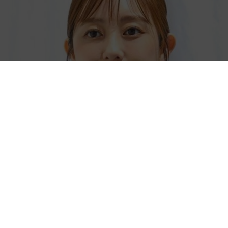
「人生こそがバラエティー」 マレーシア移住を報告した菊地亜
美 子どもの教育考え「小学校へ入学するこのタイミングで挑
戦」
まいどなトピック
2026.08.06
「明日ひま？」 知り合いから唐突なメッセー
ジ 用件次第で断ることもできる賢い返信文と
は？【漫画】
海川 まこと
2026.08.06