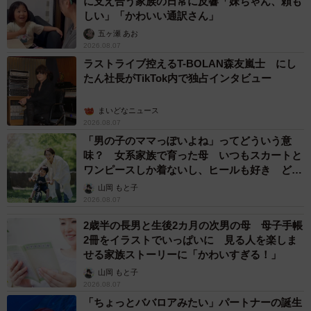
に支え合う家族の日常に反響「妹ちゃん、頼も
しい」「かわいい通訳さん」
五ヶ瀬 あお
2026.08.07
ラストライブ控えるT-BOLAN森友嵐士 にし
たん社長がTikTok内で独占インタビュー
まいどなニュース
2026.08.07
「男の子のママっぽいよね」ってどういう意
味？ 女系家族で育った母 いつもスカートと
ワンピースしか着ないし、ヒールも好き どの
へんが…
山岡 もと子
2026.08.07
2歳半の長男と生後2カ月の次男の母 母子手帳
2冊をイラストでいっぱいに 見る人を楽しま
せる家族ストーリーに「かわいすぎる！」
山岡 もと子
2026.08.07
「ちょっとババロアみたい」パートナーの誕生