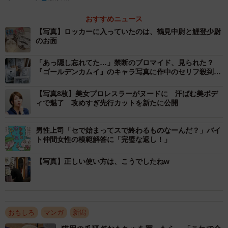
映画も大ヒットした人気作品で、作中には常識を逸脱した
個性的なキャラクターが多数登場する。なかでも、コメン
おすすめニュース
トにもあった「江渡貝弥作」は、炭鉱事故で亡くなった人
【写真】ロッカーに入っていたのは、鶴見中尉と鯉登少尉
のお面
の遺体で人皮の服や剥製を作っていたという、とんでもな
い剥製職人。
「あっ隠し忘れてた…」禁断のブロマイド、見られた？
『ゴールデンカムイ』のキャラ写真に作中のセリフ殺到
「へぇ…かわいいね」
会場内の施設まで作品の世界観に染まったかのような「金
【写真8枚】美女プロレスラーがヌードに 汗ばむ美ボデ
カム展」での様子について、漫画家の類さんにお話を聞き
ィで魅了 攻めすぎ先行カットを新たに公開
ました。
男性上司「セで始まってスで終わるものなーんだ？」バイ
ト仲間女性の模範解答に「完璧な返し！」
【写真】正しい使い方は、こうでしたねw
おもしろ
マンガ
新潟