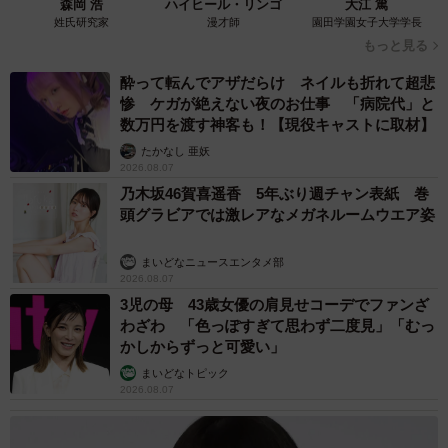
森岡 浩
ハイヒール・リンゴ
大江 篤
姓氏研究家
漫才師
園田学園女子大学学長
もっと見る
酔って転んでアザだらけ ネイルも折れて超悲
惨 ケガが絶えない夜のお仕事 「病院代」と
数万円を渡す神客も！【現役キャストに取材】
たかなし 亜妖
2026.08.07
乃木坂46賀喜遥香 5年ぶり週チャン表紙 巻
頭グラビアでは激レアなメガネルームウエア姿
まいどなニュースエンタメ部
2026.08.07
3児の母 43歳女優の肩見せコーデでファンざ
わざわ 「色っぽすぎて思わず二度見」「むっ
かしからずっと可愛い」
まいどなトピック
2026.08.07