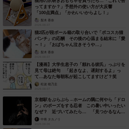
猫用の爪研ぎおもちゃを買ったら…「これで合
ってますか？」予想外の使い方が大反響
「100点満点」「かわいいからよし！」
梨木 香奈
2026.08.07
2/6
猫2匹が段ボール箱の取り合いで「ポコスカ猫
パンチ」の応酬 その後の心温まる結末に「愛
「新潟でのゴールデンカムイ展では、土曜日の入場特典が鶴見中尉と鯉
～！」「おばちゃん泣きそうや…」
登少尉のお面でした（ミニ色紙は鶴見中尉のみでした）。土曜日でなけ
梨木 香奈
れば違うキャラクター（白石由竹）の顔がロッカーに並んでいたかもし
2026.08.07
れませんね」と、類先生（画像提供／類さん）
【漫画】大学生息子の「頼れる彼氏」っぷりを
見て母は絶句 「起きなよ、遅刻するよ」っ
展示作品の一部のような「完成されたロッカー」
て…あなた毎朝私が起こしてますけど？笑
ーー「金カム」の世界観を体感しているようなホラーなロ
松波 穂乃圭
2026.08.07
ッカーでしたね。
京都駅をぶらぶら→ホームの隅に何やら「ドロ
ン」のポーズをする忍者 この暑い中いったい
「当日は、スタッフさんや入場者の皆さんが特典のお面を
なぜ？ 近づいてみたら… 「見つかるなんて
つけて歩いているだけでもだいぶ面白かったのですが、お
未熟」
中将 タカノリ
土産を買って帰る時に『完成』されたコインロッカーを目
2026.08.06