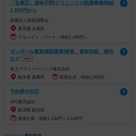
「ホルマリン漬け……？？？」
「台東区」資格不問/クリニックの医療事務/時給
「江渡貝宅」
1,300円から
「鶴見中尉がいっぱい...！！！」
医療法人財団湖聖会
「入ってる特典が刺青人皮（真贋ランダム）じゃなくてよ
東京都 台東区
かった」
アルバイト・パート：時給1,300円～
猟奇事件！？→入場特典の「お面」でした
ダンボール製造補助業務/検査、資材供給、梱包
など
NEW
類さんにお話を伺ったところ、ロッカーのなかからうっす
富士アウトソーシング株式会社
ら見えていたのは、「ゴールデンカムイ展」の特定日に入
栃木県 真岡市
派遣社員：時給1,300円
場するともらえる特典で、人気キャラクターの「鶴見中
尉」こと鶴見篤四郎と、鶴見中尉を慕う「鯉登少尉」こと
予約受付対応
鯉登音之進のお面なのだそう。
JPC株式会社
新潟県 新潟市
「金カム」の愛称でも知られる漫画『ゴールデンカムイ』
派遣社員：時給1,230円～1,538円
は、明治末期の北海道・樺太を舞台にした、漫画家、野田
サトル氏が描く和風闇鍋ウエスタン漫画。アニメ版や実写
Sponsored by