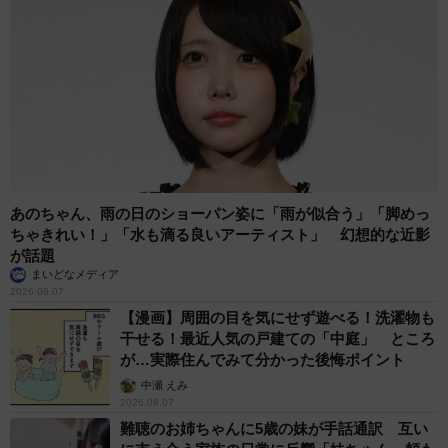
あのちゃん、雨の日のショーパン姿に「雨が似合う」「脚めっ
ちゃきれい！」「水も滴る良いアーティスト」 幻想的な近影
が話題
まいどなメディア
2026.08.07
【漫画】周囲の目を気にせず遊べる！洗濯物も
干せる！最近人気の戸建ての「中庭」 ところ
が…実際住んでみて分かった後悔ポイント
中瀬 えみ
2026.08.07
難聴のお姉ちゃんに5歳の妹が手話通訳 互い