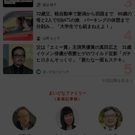
渡辺 晴子
72歳父、軽自動車で新潟から四国まで 65歳の
母と2人で3泊4日の旅 パーキングの休憩まで
分刻み… 「大学生でも組まねえよ！」
山岡 もと子
父は「エミー賞」主演男優賞の真田広之 31歳
イケメン俳優が長髪ヒゲのワイルド近影「ガチ
ヒロさんそっくり」「新たな一面もステキ」
3/6
まいどなトピック
「推しになれるし、身バレ防止にもなって一石二鳥ですね！」とXに投稿
６位以降を見る
していた類先生。実際、入場特典でお面がもらえる日の会場内はこんな
感じ（※一部エリアを除き、会場内は撮影可能です：筆者撮影）
まいどなファミリー
（新着記事順）