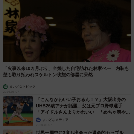
「火事以来10カ月ぶり」全焼した自宅訪れた林家ぺー 内装も
壁も取り払われスケルトン状態の部屋に呆然
まいどなトピック
2026.08.07
「こんなかわいい子おるん！？」大阪出身の
UHB26歳アナが話題…父は元プロ野球選手
「アイドルさんよりかわいい」「めちゃ爽や
か」
まいどなメディア
2026.08.07
世界一周中に3度も出会った運命的カップル