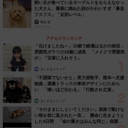
にして、さらに笑ってしまいました。江渡貝くんの人間革
飼い主が食べているヨーグルトをもらえなかっ
た犬さん、爆裂に拗ねた顔がかわいすぎ「鼻息
細工のように、コインロッカーも展示の一部と言っていい
フスフス」「反則レベル」
くらい馴染んでいて、周りの方も楽しんでいるようでし
椎名 碧
た」
2026.08.06
アクセスランキング
「化けましたね～」10歳で綾瀬はるかの娘役→
雰囲気ガラリの18歳に成長 「メイクで雰囲気
が」「宝塚に入れそう」
まいどなメディア
「不謹慎でないかと」実力派歌手、熊本へ支援
物資…運搬トラックの車体デザインにためら
い 「痛いほど伝わる」「行動され立派」
まいどなトピック
「そのままにしといてください」道路で動けな
い猫を前に返された一言… 懸命に生きようと
した4日間 「命の重さはみんな同じ」保護団
体代表の訴え