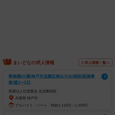
「金カム展行ってきたんですけど、コインロッカーがホラ
ーなことになってて変な声出ちゃった」
まいどなの求人情報
求人情報一覧へ
そうつぶやき、 類さんがX（旧Twitter）に投稿したのは、
事務職/介護/神戸市須磨区東白川台/病院/医療事
ロッカーの薄暗い窓の奥に見えるたくさんの「生首」……
務/週3〜5日
ならぬ、お面の数々。シリアルキラーの仕業みたいになっ
医療法人社団菫会 北須磨病院
たロッカーの様子に、金カムファンから驚きの声が寄せら
兵庫県 神戸市
れました。
アルバイト・パート：時給1,116円～1,330円