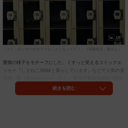
1/6
「コインロッカーがホラーなことになってた！」（画像提供：類さん）
愛猫の様子をモチーフにした、くすっと笑えるコミックエ
ッセイ『しまねこ3姉妹と暮らしています』などで人気の漫
画家、類（@ruuiruiruirui）さん。
新潟市新津美術館で開催
中の『連載完結記念 ゴールデンカムイ展』
を観に行った
続きを読む
ところ、ドキッとする光景を目撃したそうです。