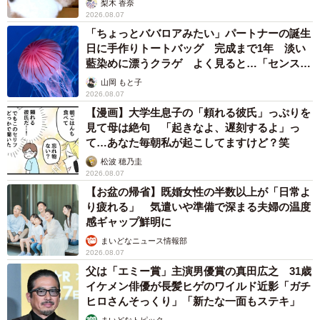
梨木 香奈
2026.08.07
「ちょっとババロアみたい」パートナーの誕生
日に手作りトートバッグ 完成まで1年 淡い
藍染めに漂うクラゲ よく見ると…「センスす
ごい」
山岡 もと子
2026.08.07
【漫画】大学生息子の「頼れる彼氏」っぷりを
見て母は絶句 「起きなよ、遅刻するよ」っ
て…あなた毎朝私が起こしてますけど？笑
松波 穂乃圭
2026.08.07
【お盆の帰省】既婚女性の半数以上が「日常よ
り疲れる」 気遣いや準備で深まる夫婦の温度
感ギャップ鮮明に
まいどなニュース情報部
2026.08.07
父は「エミー賞」主演男優賞の真田広之 31歳
イケメン俳優が長髪ヒゲのワイルド近影「ガチ
ヒロさんそっくり」「新たな一面もステキ」
まいどなトピック