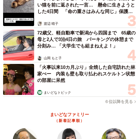
い猫を前に返された一言… 懸命に生きようと
した4日間 「命の重さはみんな同じ」保護団
体代表の訴え
渡辺 晴子
72歳父、軽自動車で新潟から四国まで 65歳の
母と2人で3泊4日の旅 パーキングの休憩まで
分刻み… 「大学生でも組まねえよ！」
山岡 もと子
「火事以来10カ月ぶり」全焼した自宅訪れた林
家ぺー 内装も壁も取り払われスケルトン状態
の部屋に呆然
まいどなトピック
６位以降を見る
まいどなファミリー
（新着記事順）