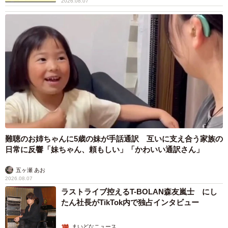
2026.08.07
難聴のお姉ちゃんに5歳の妹が手話通訳 互いに支え合う家族の
日常に反響「妹ちゃん、頼もしい」「かわいい通訳さん」
五ヶ瀬 あお
2026.08.07
ラストライブ控えるT-BOLAN森友嵐士 にし
たん社長がTikTok内で独占インタビュー
まいどなニュース