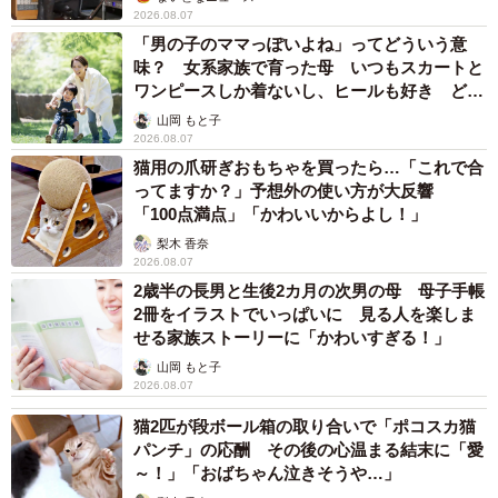
2026.08.07
「男の子のママっぽいよね」ってどういう意
味？ 女系家族で育った母 いつもスカートと
ワンピースしか着ないし、ヒールも好き どの
へんが…
山岡 もと子
2026.08.07
猫用の爪研ぎおもちゃを買ったら…「これで合
ってますか？」予想外の使い方が大反響
「100点満点」「かわいいからよし！」
梨木 香奈
2026.08.07
2歳半の長男と生後2カ月の次男の母 母子手帳
2冊をイラストでいっぱいに 見る人を楽しま
せる家族ストーリーに「かわいすぎる！」
山岡 もと子
2026.08.07
猫2匹が段ボール箱の取り合いで「ポコスカ猫
パンチ」の応酬 その後の心温まる結末に「愛
～！」「おばちゃん泣きそうや…」