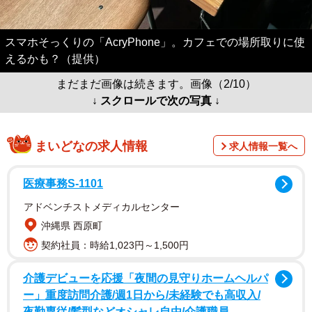
スマホそっくりの「AcryPhone」。カフェでの場所取りに使
えるかも？（提供）
まだまだ画像は続きます。画像（2/10）
↓ スクロールで次の写真 ↓
まいどなの求人情報
求人情報一覧へ
医療事務S-1101
アドベンチストメディカルセンター
沖縄県 西原町
契約社員：時給1,023円～1,500円
介護デビューを応援「夜間の見守りホームヘルパ
ー」重度訪問介護/週1日から/未経験でも高収入/
夜勤専従/髪型などオシャレ自由/介護職員