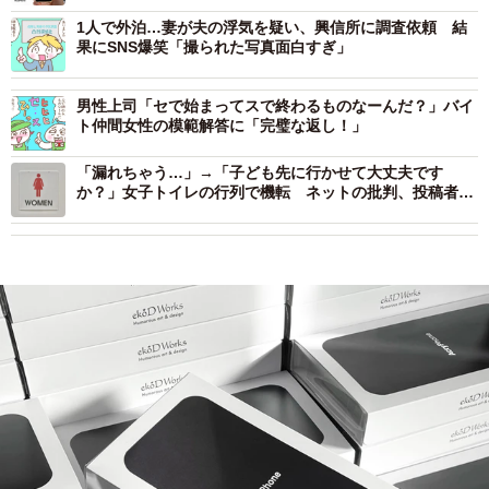
1人で外泊…妻が夫の浮気を疑い、興信所に調査依頼 結
果にSNS爆笑「撮られた写真面白すぎ」
男性上司「セで始まってスで終わるものなーんだ？」バイ
ト仲間女性の模範解答に「完璧な返し！」
「漏れちゃう…」→「子ども先に行かせて大丈夫です
か？」女子トイレの行列で機転 ネットの批判、投稿者は
どう受け止めた