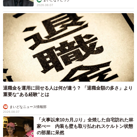
2026.08.07
退職金を運用に回せる人は何が違う？ 「退職金額の多さ」より
重要な“ある経験”とは
まいどなニュース情報部
2026.08.07
「火事以来10カ月ぶり」全焼した自宅訪れた林
家ぺー 内装も壁も取り払われスケルトン状態
の部屋に呆然