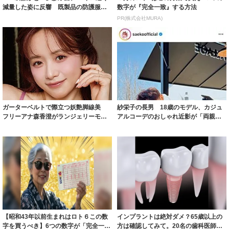
減量した姿に反響 既製品の防護服が
数字が『完全一致』する方法
着られると...
PR(株式会社MURA)
ガーターベルトで際立つ妖艶脚線美
紗栄子の長男 18歳のモデル、カジュ
フリーアナ森香澄がランジェリーモデ
アルコーデのおしゃれ近影が「両親の
ルに ｢PE...
いいとこ取...
【昭和43年以前生まれはロト６この数
インプラントは絶対ダメ？65歳以上の
字を買うべき】6つの数字が「完全一
方は確認してみて。20名の歯科医師監