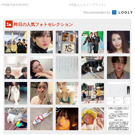
致」する方...
修のガイ...
PR(株式会社MURA)
PR(あんしんインプラント)
Recommended by
昨日の人気フォトセレクション