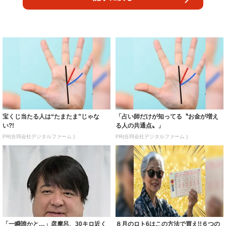
宝くじ当たる人は“たまたま”じゃな
「占い師だけが知ってる〝お金が増え
い?!
る人の共通点〟」
PR(合同会社デジタルファーム )
PR(合同会社デジタルファーム )
「一瞬誰かと…」彦摩呂、30キロ近く
８月のロト6はこの方法で買え!!６つの