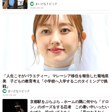
まいどなトピック
2026.08.06
「人生こそがバラエティー」 マレーシア移住を報告した菊地亜
美 子どもの教育考え「小学校へ入学するこのタイミングで挑
戦」
まいどなトピック
2026.08.06
京都駅をぶらぶら→ホームの隅に何やら「ドロ
ン」のポーズをする忍者 この暑い中いったい