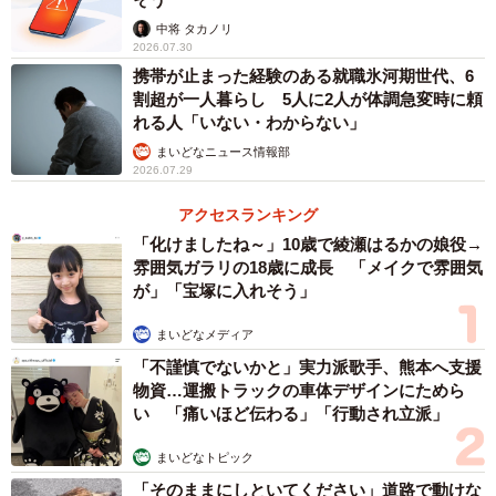
中将 タカノリ
2026.07.30
携帯が止まった経験のある就職氷河期世代、6
割超が一人暮らし 5人に2人が体調急変時に頼
れる人「いない・わからない」
まいどなニュース情報部
2026.07.29
アクセスランキング
「化けましたね～」10歳で綾瀬はるかの娘役→
雰囲気ガラリの18歳に成長 「メイクで雰囲気
が」「宝塚に入れそう」
まいどなメディア
「不謹慎でないかと」実力派歌手、熊本へ支援
物資…運搬トラックの車体デザインにためら
い 「痛いほど伝わる」「行動され立派」
まいどなトピック
「そのままにしといてください」道路で動けな