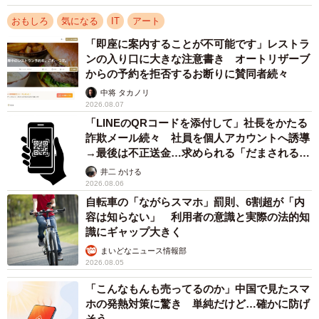
おもしろ
気になる
IT
アート
「即座に案内することが不可能です」レストラ
ンの入り口に大きな注意書き オートリザーブ
からの予約を拒否するお断りに賛同者続々
中将 タカノリ
2026.08.07
「LINEのQRコードを添付して」社長をかたる
詐欺メール続々 社員を個人アカウントへ誘導
→最後は不正送金…求められる「だまされる前
提」の対策
井二 かける
2026.08.06
自転車の「ながらスマホ」罰則、6割超が「内
容は知らない」 利用者の意識と実際の法的知
識にギャップ大きく
まいどなニュース情報部
2026.08.05
「こんなもんも売ってるのか」中国で見たスマ
ホの発熱対策に驚き 単純だけど…確かに防げ
そう