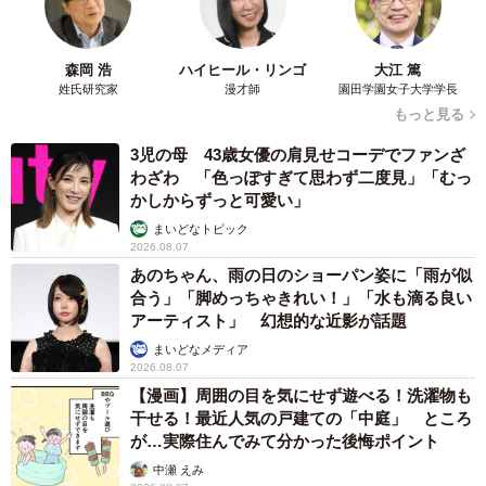
森岡 浩
ハイヒール・リンゴ
大江 篤
姓氏研究家
漫才師
園田学園女子大学学長
もっと見る
3児の母 43歳女優の肩見せコーデでファンざ
わざわ 「色っぽすぎて思わず二度見」「むっ
かしからずっと可愛い」
まいどなトピック
2026.08.07
あのちゃん、雨の日のショーパン姿に「雨が似
合う」「脚めっちゃきれい！」「水も滴る良い
アーティスト」 幻想的な近影が話題
まいどなメディア
2026.08.07
【漫画】周囲の目を気にせず遊べる！洗濯物も
干せる！最近人気の戸建ての「中庭」 ところ
が…実際住んでみて分かった後悔ポイント
中瀬 えみ