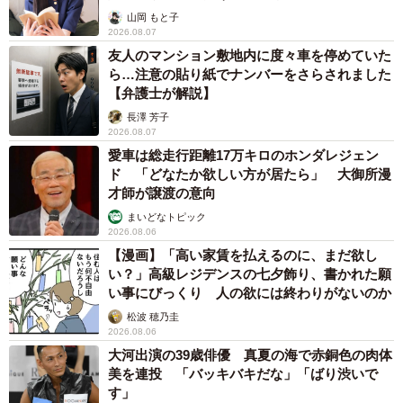
山岡 もと子
2026.08.07
友人のマンション敷地内に度々車を停めていた
ら…注意の貼り紙でナンバーをさらされました
【弁護士が解説】
長澤 芳子
2026.08.07
愛車は総走行距離17万キロのホンダレジェン
ド 「どなたか欲しい方が居たら」 大御所漫
才師が譲渡の意向
まいどなトピック
2026.08.06
【漫画】「高い家賃を払えるのに、まだ欲し
い？」高級レジデンスの七夕飾り、書かれた願
い事にびっくり 人の欲には終わりがないのか
松波 穂乃圭
2026.08.06
大河出演の39歳俳優 真夏の海で赤銅色の肉体
美を連投 「バッキバキだな」「ばり渋いで
す」