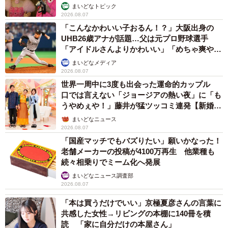
まいどなトピック
2026.08.07
「こんなかわいい子おるん！？」大阪出身の
UHB26歳アナが話題…父は元プロ野球選手
「アイドルさんよりかわいい」「めちゃ爽や
か」
まいどなメディア
2026.08.07
世界一周中に3度も出会った運命的カップル
口では言えない「ジョージアの熱い夜」に「も
うやめぇや！」藤井が猛ツッコミ連発【新婚さ
ん】
まいどなニュース
2026.08.07
「国産マッチでもバズりたい」願いかなった！
老舗メーカーの投稿が4100万再生 他業種も
続々相乗りでミーム化へ発展
まいどなニュース調査部
2026.08.07
「本は買うだけでいい」京極夏彦さんの言葉に
共感した女性→リビングの本棚に140冊を積
読 「家に自分だけの本屋さん」