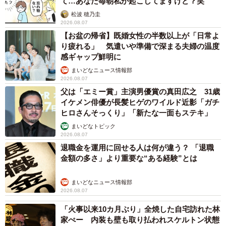
て…あなた毎朝私が起こしてますけど？笑
松波 穂乃圭
2026.08.07
【お盆の帰省】既婚女性の半数以上が「日常よ
り疲れる」 気遣いや準備で深まる夫婦の温度
感ギャップ鮮明に
まいどなニュース情報部
2026.08.07
父は「エミー賞」主演男優賞の真田広之 31歳
イケメン俳優が長髪ヒゲのワイルド近影「ガチ
ヒロさんそっくり」「新たな一面もステキ」
まいどなトピック
2026.08.07
退職金を運用に回せる人は何が違う？ 「退職
金額の多さ」より重要な“ある経験”とは
まいどなニュース情報部
2026.08.07
「火事以来10カ月ぶり」全焼した自宅訪れた林
家ぺー 内装も壁も取り払われスケルトン状態