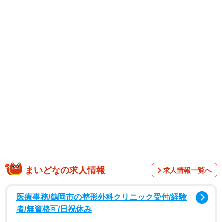
「コンビニで自分の顔を見つけたら『自分や！』ってうれ
しい気持ちになりながら、横目で見て通りすぎています
（笑）」とコメントした本郷さん。インタビューでは「一
まいどなの求人情報
求人情報一覧へ
人暮らしを始めてから目覚めた」という料理について語っ
ています。どんな料理なのでしょうか？
医療事務/鶴岡市の整形外科クリニック受付/経験
者/無資格可/日祝休み