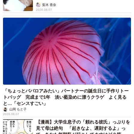
梨木 香奈
2026.08.07
「ちょっとババロアみたい」パートナーの誕生日に手作りトー
トバッグ 完成まで1年 淡い藍染めに漂うクラゲ よく見る
と…「センスすごい」
山岡 もと子
2026.08.07
【漫画】大学生息子の「頼れる彼氏」っぷりを
見て母は絶句 「起きなよ、遅刻するよ」っ