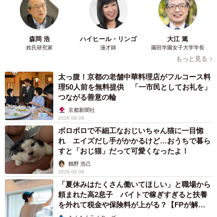
森岡 浩
ハイヒール・リンゴ
大江 篤
姓氏研究家
漫才師
園田学園女子大学学長
もっと見る
太っ腹！京都の老舗中華料理店がフルコース料
理50人前を無料提供 「一市民としてお礼を」
つながる善意の輪
京都新聞社
2026.08.08
ボロボロで不細工なおじいちゃん猫に一目惚
れ エイズだし手がかかるけど…おうちで暮ら
すと「おじ猫」だって可愛くなったよ！
鶴野 浩己
2026.08.08
「夏休みはたくさん働いてほしい」と職場から
頼まれた高2息子 バイトで稼ぎすぎると扶養
を外れて税金や保険料が上がる？【FPが解
説】