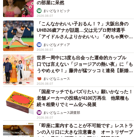
の部屋に呆然
まいどなトピック
2026.08.07
「こんなかわいい子おるん！？」大阪出身の
UHB26歳アナが話題…父は元プロ野球選手
「アイドルさんよりかわいい」「めちゃ爽や
か」
まいどなメディア
2026.08.07
世界一周中に3度も出会った運命的カップル
口では言えない「ジョージアの熱い夜」に「も
うやめぇや！」藤井が猛ツッコミ連発【新婚さ
ん】
まいどなニュース
2026.08.07
「国産マッチでもバズりたい」願いかなった！
老舗メーカーの投稿が4100万再生 他業種も
続々相乗りでミーム化へ発展
まいどなニュース調査部
2026.08.07
「即座に案内することが不可能です」レストラ
ンの入り口に大きな注意書き オートリザーブ