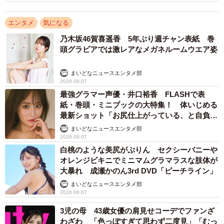
真集「Sunflower」がkokode digital（ココデジ）＆各電子書
店で発売中
エンタメ
気になる
乃木坂46賀喜遥香 5年ぶり週チャン表紙 巻
頭グラビアでは激レアなメガネルームウエア姿
まいどなニュースエンタメ部
2026.08.07
最強グラマー声優・井口裕香 FLASHで表
紙・巻頭・ミニブックの大特集！ 体いじめる
最新ショット「お尻仕上がっている、と自負し
ています」「いくつになっても理想の身体でい
まいどなニュースエンタメ部
たい」
2026.08.07
白桃のような美尻がぷりん セクシーバニーや
オレンジビキニでミニマムグラマラスな肢体が
大暴れ 成瀬かのん3rd DVD「ピーチライン」
まいどなニュースエンタメ部
2026.08.07
3児の母 43歳女優の肩見せコーデでファンざ
わざわ 「色っぽすぎて思わず二度見」「むっ