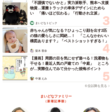
「不謹慎でないかと」実力派歌手、熊本へ支援
物資…運搬トラックの車体デザインにためら
い 「痛いほど伝わる」「行動され立派」
まいどなトピック
赤ちゃんが気になる？ひょっこり顔を出す2匹
の猫の愛らしさに悶絶…！ 「こんなかわいい
構図あります？」「ベストショットすぎる！」
梨木 香奈
【漫画】周囲の目を気にせず遊べる！洗濯物も
干せる！最近人気の戸建ての「中庭」 ところ
が…実際住んでみて分かった後悔ポイント
中瀬 えみ
６位以降を見る
まいどなファミリー
（新着記事順）