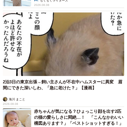
もくもくライターズ
2026.08.08
2泊3日の東京出張→飼い主さんが不在中ハムスターに異変 眉
間にできた深いしわ、「急に老けた？」【漫画】
海川 まこと
2026.08.08
赤ちゃんが気になる？ひょっこり顔を出す2匹
の猫の愛らしさに悶絶…！ 「こんなかわいい
構図あります？」「ベストショットすぎる！」