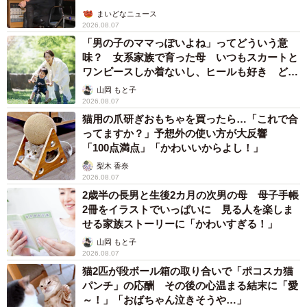
まいどなニュース
2026.08.07
「男の子のママっぽいよね」ってどういう意
味？ 女系家族で育った母 いつもスカートと
ワンピースしか着ないし、ヒールも好き どの
へんが…
山岡 もと子
2026.08.07
猫用の爪研ぎおもちゃを買ったら…「これで合
ってますか？」予想外の使い方が大反響
「100点満点」「かわいいからよし！」
梨木 香奈
2026.08.07
2歳半の長男と生後2カ月の次男の母 母子手帳
2冊をイラストでいっぱいに 見る人を楽しま
せる家族ストーリーに「かわいすぎる！」
山岡 もと子
2026.08.07
猫2匹が段ボール箱の取り合いで「ポコスカ猫
パンチ」の応酬 その後の心温まる結末に「愛
～！」「おばちゃん泣きそうや…」