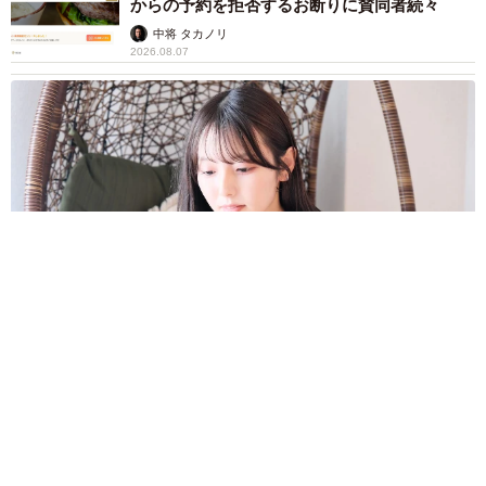
からの予約を拒否するお断りに賛同者続々
中将 タカノリ
2026.08.07
「本は買うだけでいい」京極夏彦さんの言葉に共感した女性→
リビングの本棚に140冊を積読 「家に自分だけの本屋さん」
山岡 もと子
2026.08.07
友人のマンション敷地内に度々車を停めていた
ら…注意の貼り紙でナンバーをさらされました