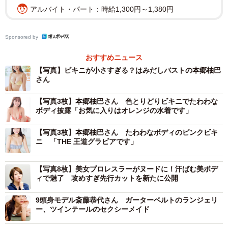
アルバイト・パート：時給1,300円～1,380円
Sponsored by
おすすめニュース
【写真】ビキニが小さすぎる？はみだしバストの本郷柚巴
2/3
さん
本郷柚巴さん(C)光文社／週刊FLASH 写真◎岡本武志
【写真3枚】本郷柚巴さん 色とりどりビキニでたわわな
ボディ披露「お気に入りはオレンジの水着です」
【本郷柚巴さんプロフィール】
【写真3枚】本郷柚巴さん たわわなボディのピンクビキ
ほんごうゆずは 21歳 2003年1月12日生まれ 大阪府出
ニ 「THE 王道グラビアです」
身 T157 2015年に「第2回 AKB48グループ ドラフト会
議」で指名されNMB48に加入。2023年6月に同グループを
【写真8枚】美女プロレスラーがヌードに！汗ばむ美ボデ
卒業。卒業後は舞台「純平、考え直せ」
ィで魅了 攻めすぎ先行カットを新たに公開
（“STRAYDOG”Produce）に出演するなど女優としても活
9頭身モデル斎藤恭代さん ガーターベルトのランジェリ
躍。そのほか最新情報は、公式X（@yuzuha_hongo）、公
ー、ツインテールのセクシーメイド
式Instagram（@h.yuzuha_0112）にて。FLASHデジタル写