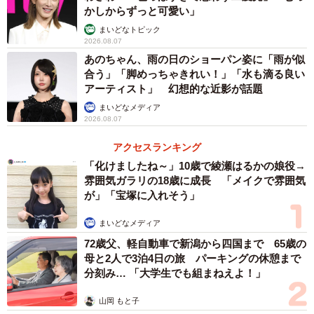
かしからずっと可愛い」
まいどなトピック
2026.08.07
あのちゃん、雨の日のショーパン姿に「雨が似
合う」「脚めっちゃきれい！」「水も滴る良い
アーティスト」 幻想的な近影が話題
まいどなメディア
3/3
2026.08.07
アクセスランキング
「週刊FLASH」6月4日発売号表紙(C)光文社／週刊FLASH
「化けましたね～」10歳で綾瀬はるかの娘役→
雰囲気ガラリの18歳に成長 「メイクで雰囲気
が」「宝塚に入れそう」
まいどなメディア
72歳父、軽自動車で新潟から四国まで 65歳の
母と2人で3泊4日の旅 パーキングの休憩まで
分刻み… 「大学生でも組まねえよ！」
山岡 もと子