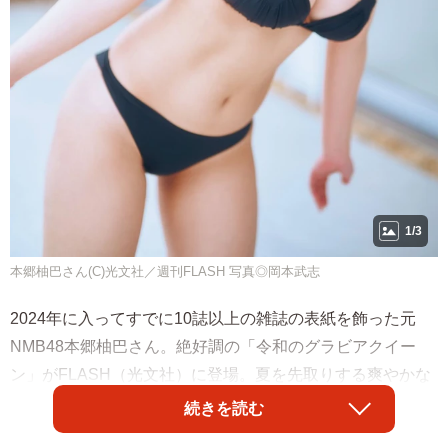
1/3
本郷柚巴さん(C)光文社／週刊FLASH 写真◎岡本武志
2024年に入ってすでに10誌以上の雑誌の表紙を飾った元
NMB48本郷柚巴さん。絶好調の「令和のグラビアクイー
ン」がFLASH（光文社）に登場。夏を先取りする爽やかな
ビキニに身を包み圧倒的なボディを披露しています。
続きを読む