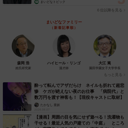
まいどなトピック
６位以降を見る
まいどなファミリー
（新着記事順）
森岡 浩
ハイヒール・リンゴ
大江 篤
姓氏研究家
漫才師
園田学園女子大学学長
もっと見る
酔って転んでアザだらけ ネイルも折れて超悲
惨 ケガが絶えない夜のお仕事 「病院代」と
数万円を渡す神客も！【現役キャストに取材】
たかなし 亜妖
2026.08.07
【漫画】周囲の目を気にせず遊べる！洗濯物も
干せる！最近人気の戸建ての「中庭」 ところ