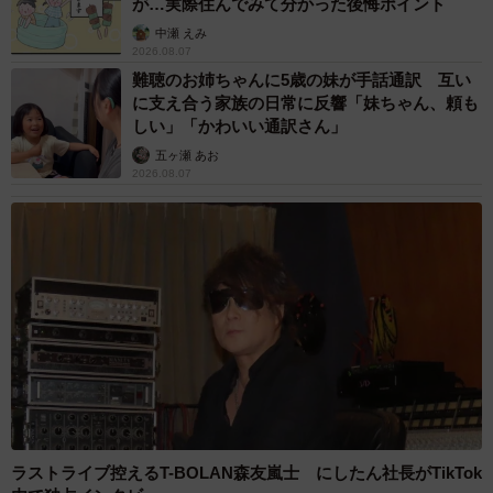
が…実際住んでみて分かった後悔ポイント
中瀬 えみ
2026.08.07
難聴のお姉ちゃんに5歳の妹が手話通訳 互い
に支え合う家族の日常に反響「妹ちゃん、頼も
しい」「かわいい通訳さん」
五ヶ瀬 あお
2026.08.07
ラストライブ控えるT-BOLAN森友嵐士 にしたん社長がTikTok