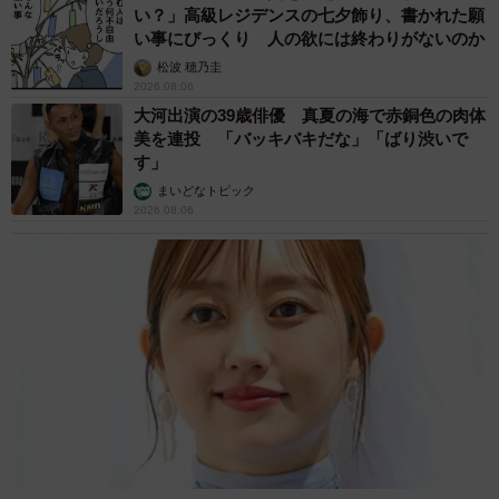
い？」高級レジデンスの七夕飾り、書かれた願
い事にびっくり 人の欲には終わりがないのか
松波 穂乃圭
2026.08.06
大河出演の39歳俳優 真夏の海で赤銅色の肉体
美を連投 「バッキバキだな」「ばり渋いで
す」
まいどなトピック
2026.08.06