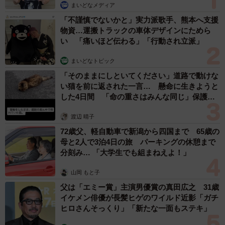
まいどなメディア
「不謹慎でないかと」実力派歌手、熊本へ支援
物資…運搬トラックの車体デザインにためら
い 「痛いほど伝わる」「行動され立派」
まいどなトピック
「そのままにしといてください」道路で動けな
い猫を前に返された一言… 懸命に生きようと
した4日間 「命の重さはみんな同じ」保護団
体代表の訴え
渡辺 晴子
72歳父、軽自動車で新潟から四国まで 65歳の
母と2人で3泊4日の旅 パーキングの休憩まで
分刻み… 「大学生でも組まねえよ！」
山岡 もと子
父は「エミー賞」主演男優賞の真田広之 31歳
イケメン俳優が長髪ヒゲのワイルド近影「ガチ
ヒロさんそっくり」「新たな一面もステキ」