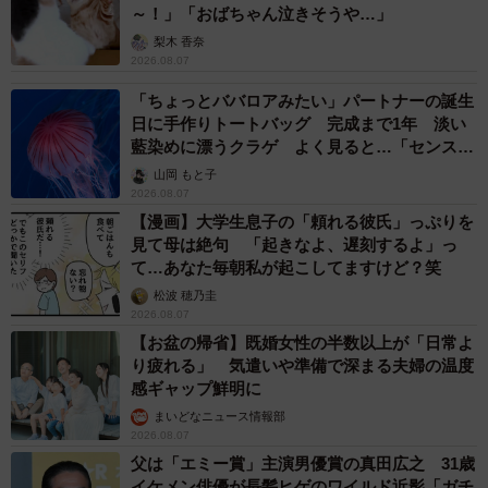
～！」「おばちゃん泣きそうや…」
梨木 香奈
2026.08.07
「ちょっとババロアみたい」パートナーの誕生
日に手作りトートバッグ 完成まで1年 淡い
藍染めに漂うクラゲ よく見ると…「センスす
ごい」
山岡 もと子
2026.08.07
【漫画】大学生息子の「頼れる彼氏」っぷりを
見て母は絶句 「起きなよ、遅刻するよ」っ
て…あなた毎朝私が起こしてますけど？笑
松波 穂乃圭
2026.08.07
【お盆の帰省】既婚女性の半数以上が「日常よ
り疲れる」 気遣いや準備で深まる夫婦の温度
感ギャップ鮮明に
まいどなニュース情報部
2026.08.07
父は「エミー賞」主演男優賞の真田広之 31歳
イケメン俳優が長髪ヒゲのワイルド近影「ガチ