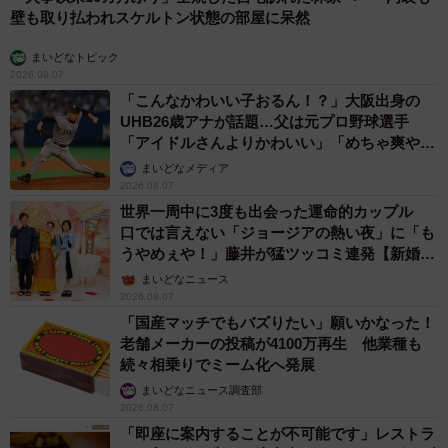
壁も取り払われスケルトン状態の部屋に呆然
まいどなトピック
2026.08.07
「こんなかわいい子おるん！？」大阪出身の
UHB26歳アナが話題…父は元プロ野球選手
「アイドルさんよりかわいい」「めちゃ爽や
か」
まいどなメディア
2026.08.07
世界一周中に3度も出会った運命的カップル
口では言えない「ジョージアの熱い夜」に「も
うやめぇや！」藤井が猛ツッコミ連発【新婚さ
ん】
まいどなニュース
2026.08.07
「国産マッチでもバズりたい」願いかなった！
老舗メーカーの投稿が4100万再生 他業種も
続々相乗りでミーム化へ発展
まいどなニュース調査部
2026.08.07
「即座に案内することが不可能です」レストラ