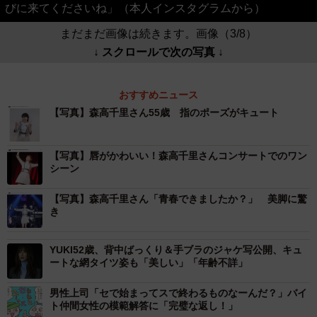
びに来てくださいね」（本人インスタグラムから）
まだまだ画像は続きます。画像（3/8）
↓ スクロールで次の写真 ↓
おすすめニュース
【写真】森高千里さん55歳 指のポーズがキュート
【写真】唇がかわいい！森高千里さんコンサートでのワン
シーン
【写真】森高千里さん「青春できましたか？」 美脚に驚
き
YUKI52歳、背中ばっくり＆手ブラのジャケ写公開、キュ
ートな網タイツ姿も「美しい」「年齢不詳」
男性上司「セで始まってスで終わるものなーんだ？」バイ
ト仲間女性の模範解答に「完璧な返し！」