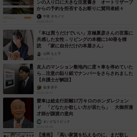
ンの入り口に大きな注意書き オートリザーブ
からの予約を拒否するお断りに賛同者続々
中将 タカノリ
2026.08.07
「本は買うだけでいい」京極夏彦さんの言葉に
共感した女性→リビングの本棚に140冊を積
読 「家に自分だけの本屋さん」
山岡 もと子
2026.08.07
友人のマンション敷地内に度々車を停めていた
ら…注意の貼り紙でナンバーをさらされました
【弁護士が解説】
長澤 芳子
2026.08.07
愛車は総走行距離17万キロのホンダレジェン
ド 「どなたか欲しい方が居たら」 大御所漫
才師が譲渡の意向
まいどなトピック
2026.08.06
【漫画】「高い家賃を払えるのに、まだ欲し