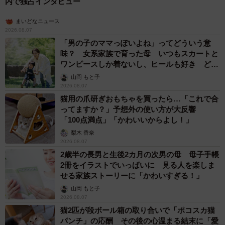
内で独占インタビュー
まいどなニュース
2026.08.07
「男の子のママっぽいよね」ってどういう意
味？ 女系家族で育った母 いつもスカートと
ワンピースしか着ないし、ヒールも好き どの
へんが…
山岡 もと子
2026.08.07
猫用の爪研ぎおもちゃを買ったら…「これで合
ってますか？」予想外の使い方が大反響
「100点満点」「かわいいからよし！」
梨木 香奈
2026.08.07
2歳半の長男と生後2カ月の次男の母 母子手帳
2冊をイラストでいっぱいに 見る人を楽しま
せる家族ストーリーに「かわいすぎる！」
山岡 もと子
2026.08.07
猫2匹が段ボール箱の取り合いで「ポコスカ猫
パンチ」の応酬 その後の心温まる結末に「愛