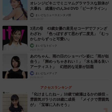
オレンジビキニでミニマムグラマラスな肢体が
大暴れ 成瀬かのん3rd DVD「ピーチライン」
まいどなニュースエンタメ部
2026.08.07
3児の母 43歳女優の肩見せコーデでファンざ
わざわ 「色っぽすぎて思わず二度見」「むっ
かしからずっと可愛い」
まいどなトピック
2026.08.07
あのちゃん、雨の日のショーパン姿に「雨が似
合う」「脚めっちゃきれい！」「水も滴る良い
アーティスト」 幻想的な近影が話題
まいどなメディア
2026.08.07
アクセスランキング
「化けましたね～」10歳で綾瀬はるかの娘役→
雰囲気ガラリの18歳に成長 「メイクで雰囲気
が」「宝塚に入れそう」