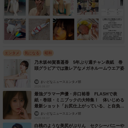
エンタメ
気になる
昭和
乃木坂46賀喜遥香 5年ぶり週チャン表紙 巻
頭グラビアでは激レアなメガネルームウエア姿
まいどなニュースエンタメ部
2026.08.07
最強グラマー声優・井口裕香 FLASHで表
紙・巻頭・ミニブックの大特集！ 体いじめる
最新ショット「お尻仕上がっている、と自負し
ています」「いくつになっても理想の身体でい
まいどなニュースエンタメ部
たい」
2026.08.07
白桃のような美尻がぷりん セクシーバニーや