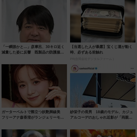
「一瞬誰かと…」彦摩呂、30キロ近く
【当選した人が暴露】宝くじ運が動く
減量した姿に反響 既製品の防護服が
時、必ずある前触れ
着られると...
PR(合同会社デジタルファーム )
ガーターベルトで際立つ妖艶脚線美
紗栄子の長男 18歳のモデル、カジュ
フリーアナ森香澄がランジェリーモデ
アルコーデのおしゃれ近影が「両親の
ルに ｢PE...
いいとこ取...