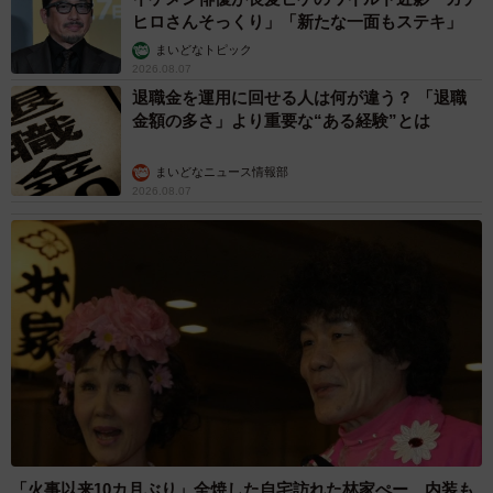
ヒロさんそっくり」「新たな一面もステキ」
まいどなトピック
2026.08.07
退職金を運用に回せる人は何が違う？ 「退職
金額の多さ」より重要な“ある経験”とは
まいどなニュース情報部
2026.08.07
「火事以来10カ月ぶり」全焼した自宅訪れた林家ぺー 内装も