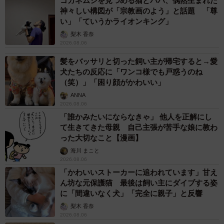
コガネムシを見つめる猫とパパ、偶然生まれた
神々しい構図が「宗教画のよう」と話題 「尊
い」「ていうかライオンキング」
梨木 香奈
2026.08.06
髪をバッサリと切った飼い主が帰宅すると→愛
犬たちの反応に「ワンコ様でも戸惑うのね
（笑）」「困り顔がかわいい」
ANNA
2026.08.06
「誰かみたいにならなきゃ」 他人を正解にし
て生きてきた母親 自己主張が苦手な娘に教わ
った大切なこと【漫画】
海川 まこと
2026.08.06
「かわいいストーカーに追われています」甘え
ん坊な元保護猫 最後は飼い主にダイブする姿
に「間違いなく犬」「完全に親子」と反響
梨木 香奈
2026.08.06