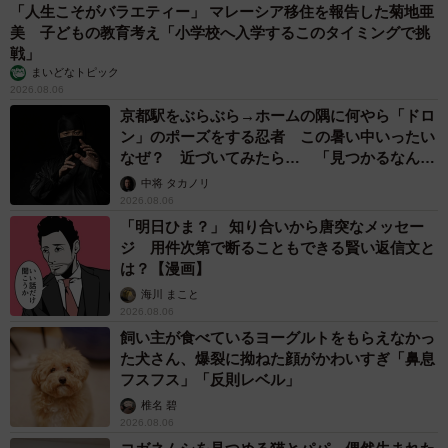
「人生こそがバラエティー」 マレーシア移住を報告した菊地亜
美 子どもの教育考え「小学校へ入学するこのタイミングで挑
戦」
まいどなトピック
2026.08.06
京都駅をぶらぶら→ホームの隅に何やら「ドロ
ン」のポーズをする忍者 この暑い中いったい
なぜ？ 近づいてみたら… 「見つかるなんて
未熟」
中将 タカノリ
2026.08.06
「明日ひま？」 知り合いから唐突なメッセー
ジ 用件次第で断ることもできる賢い返信文と
は？【漫画】
海川 まこと
2026.08.06
飼い主が食べているヨーグルトをもらえなかっ
た犬さん、爆裂に拗ねた顔がかわいすぎ「鼻息
フスフス」「反則レベル」
椎名 碧
2026.08.06