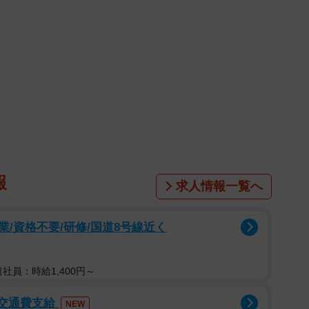
身 T162・B90(G)W59H100 大学卒業後、会社
グラビアデビュー。瞬く間に大人気グラドルとなり、コス
Tubeチャンネル「うみちゃんねる」では、趣味のガンプ
16万人。最新情報は公式X（@sinonome_umi）、
報
求人情報一覧へ
/資格不要/研修/国道8号線近く
遣社員：時給1,400円～
/交通費支給
NEW