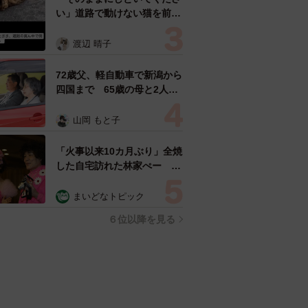
い」道路で動けない猫を前に
返された一言… 懸命に生き
ようとした4日間 「命の重
渡辺 晴子
さはみんな同じ」保護団体代
表の訴え
72歳父、軽自動車で新潟から
四国まで 65歳の母と2人で
3泊4日の旅 パーキングの休
憩まで分刻み… 「大学生で
山岡 もと子
も組まねえよ！」
「火事以来10カ月ぶり」全焼
した自宅訪れた林家ぺー 内
装も壁も取り払われスケルト
ン状態の部屋に呆然
まいどなトピック
６位以降を見る