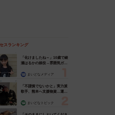
セスランキング
「化けましたね～」10歳で綾
瀬はるかの娘役→雰囲気ガラ
リの18歳に成長 「メイクで
雰囲気が」「宝塚に入れそ
まいどなメディア
う」
「不謹慎でないかと」実力派
歌手、熊本へ支援物資…運搬
トラックの車体デザインにた
めらい 「痛いほど伝わる」
まいどなトピック
「行動され立派」
「そのままにしといてくださ