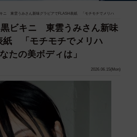
キニ 東雲うみさん新味グラビアでFLASH表紙 「モチモチでメリハ
ド黒ビキニ 東雲うみさん新味
H表紙 「モチモチでメリハ
あなたの美ボディは」
2026.06.15(Mon)