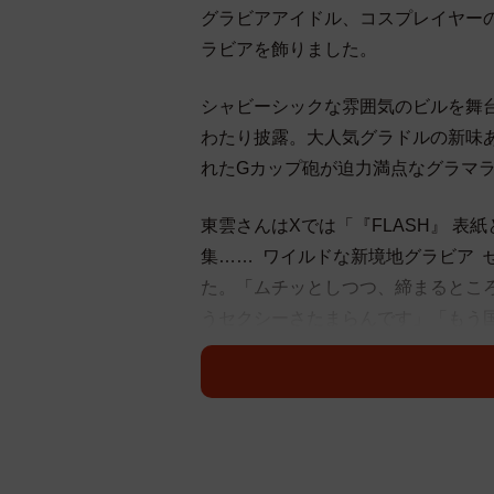
グラビアアイドル、コスプレイヤーの
ラビアを飾りました。
シャビーシックな雰囲気のビルを舞
わたり披露。大人気グラドルの新味
れたGカップ砲が迫力満点なグラマ
東雲さんはXでは「『FLASH』 表
集…… ワイルドな新境地グラビア 
た。「ムチッとしつつ、締まるとこ
うセクシーさたまらんです」「もう
リ」といった声が寄せられました。
同誌では他にも、つんこさん、ちー
を彩っています。