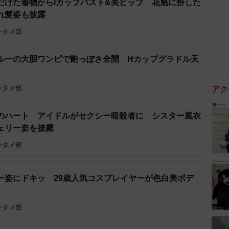
だけた着物からIカップバスト&美ヒップ 花魁に扮した
れ髪姿も披露
ンタメ部
ルーの大胆ワンピで艶っぽさ全開 Hカップグラドル天
ンタメ部
アク
のハート アイドルがセクシー暗殺者に シスター風衣
ェリー姿を披露
ンタメ部
ー姿にドキッ 29歳人気コスプレイヤーが色白美ボデ
ンタメ部