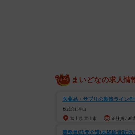
【東雲うみさんプロフィール】
しののめうみ 9月26日生まれ 埼玉県出
員として働いていたが、2020年に
プレイヤーとしても活躍。公式You
ラづくりの動画が大人気で、登録者数は1
公式Instagram（@umi_portrait）
まいどなの求人情
医薬品・サプリの製造ライン作業
株式会社平山
富山県 富山市
正社員 / 派
事務員/訪問介護/未経験者歓迎