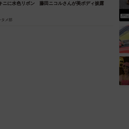
キニに水色リボン 藤田ニコルさんが美ボディ披露
ンタメ部