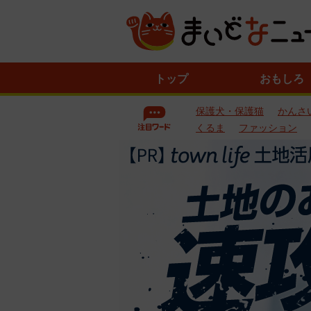
ニ
トップ
おもしろ
ュ
ー
保護犬・保護猫
かんさ
ス
一
くるま
ファッション
覧