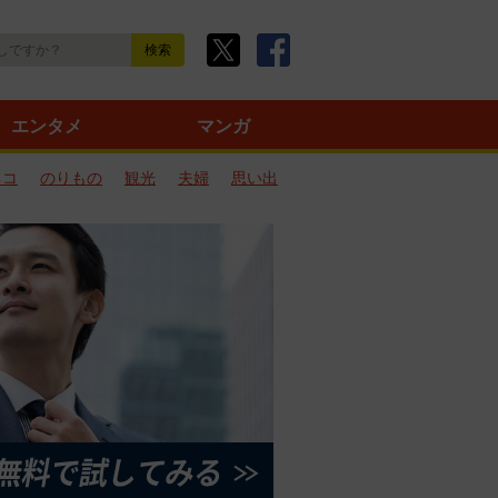
エンタメ
マンガ
ネコ
のりもの
観光
夫婦
思い出