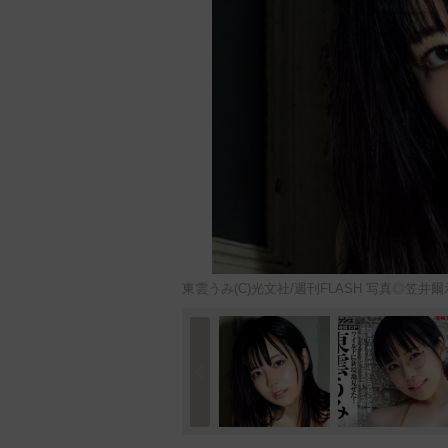
東雲うみ(C)光文社/週刊FLASH 写真◎笠井爾