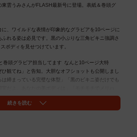
東雲うみさんがFLASH最新号に登場。表紙＆巻頭グ
台に、ワイルドな表情が印象的なグラビアを10ページに
あふれる姿は必見です。黒の小ぶりな三角ビキニ強調さ
ラスボディを見せつけています。
紙と巻頭グラビア担当してます なんと10ページ大特
ぜひ観てね」と告知。大胆なオフショットも公開しまし
ろは締まっている完璧な体型」「黒のビキニ姿だけでも
国宝だよ、あなたの美ボディは」「モチモチでメリハ
続きを読む
まきさん、黒嵜菜々子さん、佐々木ほのかさんらが誌面