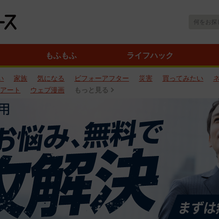
もふもふ
ライフハック
い
家族
気になる
ビフォーアフター
災害
買ってみたい
アート
ウェブ漫画
もっと見る