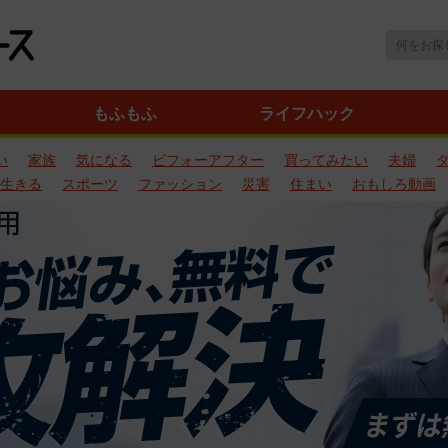
もふもふ
ライフハック
い
家族
気になる
ビフォーアフター
買ってみたい
夫婦
生きる
スポーツ
ファッション
災害
住まい
おもしろ動画