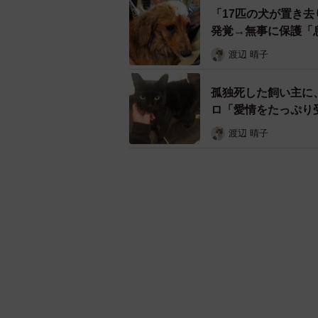
「17匹の犬が置き
発覚→無事に保護「
渡辺 晴子
孤独死した飼い主に
ロ「愛情をたっぷり
渡辺 晴子