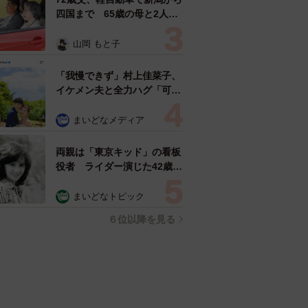
四国まで 65歳の母と2人で
3泊4日の旅 パーキングの休
憩まで分刻み… 「大学生で
山岡 もと子
も組まねえよ！」
「我慢できず」村上佳菜子、
イケメン夫と全力ハグ「可愛
いふたり」「素敵なご夫婦」
まいどなメディア
両親は「東京キッド」の看板
役者 ライダー演じた42歳元
俳優が再婚妻との「ウエディ
ングフォト」計画を明言
まいどなトピック
「センスあるカメラマン求
６位以降を見る
む」