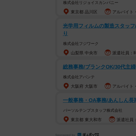
株式会社リジョイスカンパニー
東京都 品川区
アルバイト・
光学用フィルムの製造スタッフ/高
り
株式会社フジワーク
山梨県 中央市
派遣社員：時
総務事務/ブランクOK/30代主婦
株式会社アバンテ
大阪府 大阪市
アルバイト・
一般事務・OA事務/あんしん長
パーソルテンプスタッフ株式会社
東京都 東大和市
派遣社員：
Sponsored by