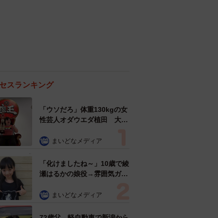
セスランキング
「ウソだろ」体重130kgの女
性芸人オダウエダ植田 大学
時代のほっそり姿に「マジ
で」
まいどなメディア
「化けましたね～」10歳で綾
瀬はるかの娘役→雰囲気ガラ
リの18歳に成長 「メイクで
雰囲気が」「宝塚に入れそ
まいどなメディア
う」
72歳父、軽自動車で新潟から