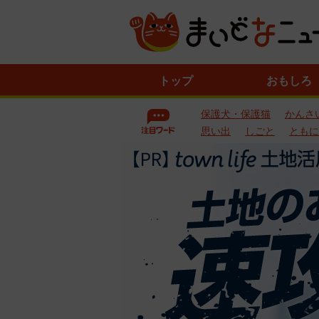
ニ
トップ
おもしろ
ュ
ー
保護犬・保護猫
かんさ
ス
一
思い出
しごと
ともに
覧