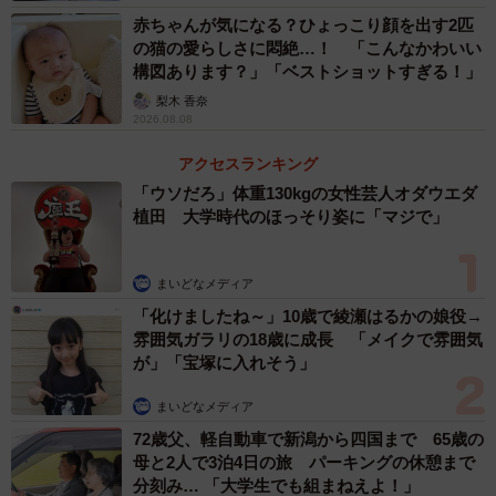
赤ちゃんが気になる？ひょっこり顔を出す2匹
の猫の愛らしさに悶絶…！ 「こんなかわいい
3/6
構図あります？」「ベストショットすぎる！」
梨木 香奈
こんなところに！＝rika et demiさん（@majomirutam）提供
2026.08.08
ーー可愛い猫ですね。
アクセスランキング
「ウソだろ」体重130kgの女性芸人オダウエダ
植田 大学時代のほっそり姿に「マジで」
「チンチラゴールデンのメス、ゴロンちゃん7歳です。繁殖
引退猫です」
まいどなメディア
「化けましたね～」10歳で綾瀬はるかの娘役→
雰囲気ガラリの18歳に成長 「メイクで雰囲気
が」「宝塚に入れそう」
まいどなメディア
72歳父、軽自動車で新潟から四国まで 65歳の
母と2人で3泊4日の旅 パーキングの休憩まで
分刻み… 「大学生でも組まねえよ！」