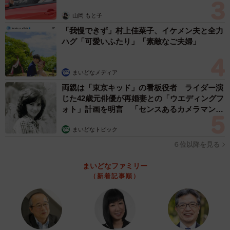
山岡 もと子
「我慢できず」村上佳菜子、イケメン夫と全力
ハグ「可愛いふたり」「素敵なご夫婦」
まいどなメディア
両親は「東京キッド」の看板役者 ライダー演
じた42歳元俳優が再婚妻との「ウエディングフ
ォト」計画を明言 「センスあるカメラマン求
4/6
む」
まいどなトピック
20年住んでいても気に留めなかったという隙間＝rika et demiさん
（@majomirutam）提供
６位以降を見る
まいどなファミリー
ーー姿が見えなくなって心配だったでしょう。
（新着記事順）
「5月1日の14時30分頃に居なくなってることに気づきまし
た。この日はお昼前からゴロンちゃんに初めてのシャンプ
ーをして、少し遅い昼食を取ってホッとした時にゴロンが