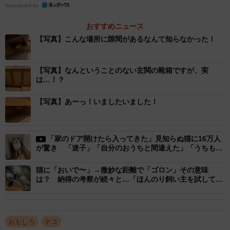
Sponsored by
おすすめニュース
【写真】こんな場所に隙間があるなんて知らなかった！
【写真】なんということのない玄関の靴箱ですが、実
は…！？
【写真】あーっ！いましたいました！
「家のドア開けたら入ってきた」見知らぬ猫に16万人
が驚き 「迷子」「自分のおうちと間違えた」「うちもあ
りました」
猫に「おいで〜」→微妙な距離で「ゴロン」その意味
は？ 納得の考察が続々と…「ほんのり飼い主を試して
る」
2/6
おもしろ
ネコ