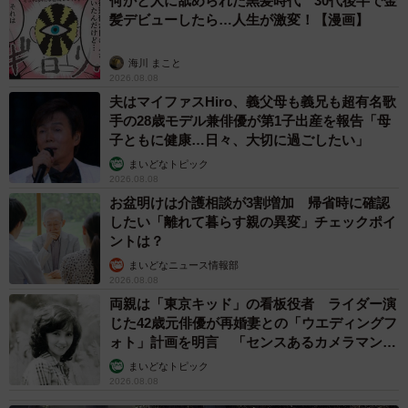
何かと人に舐められた黒髪時代 30代後半で金
6/6
髪デビューしたら…人生が激変！【漫画】
くつろぐゴロンちゃん＝rika et demiさん（@majomirutam）提供
海川 まこと
2026.08.08
ーー先住猫はここには入らないのですか。
夫はマイファスHiro、義父母も義兄も超有名歌
手の28歳モデル兼俳優が第1子出産を報告「母
子ともに健康…日々、大切に過ごしたい」
「これまでも家の中で猫が行方不明になることはよくあり
まいどなトピック
ましたが、このスポットに入ってた子はいませんでした！
2026.08.08
ですからこんな隠れ家があるとも知らず。いつもはお布団
お盆明けは介護相談が3割増加 帰省時に確認
の中で寝ていたとか、押し入れに閉じ込めてたとか、テレ
したい「離れて暮らす親の異変」チェックポイ
ントは？
ビ台の中に入っていたとか、クローゼットの中のボックス
まいどなニュース情報部
に隠れて寝てたとか。大抵30分も探したら見つかったし、
2026.08.08
たとえ見つけられなくてもしばらくしたら寝ぼけた顔で出
両親は「東京キッド」の看板役者 ライダー演
てきてくれました」
じた42歳元俳優が再婚妻との「ウエディングフ
ォト」計画を明言 「センスあるカメラマン求
む」
ーーなぜ見つかったのですか。
まいどなトピック
2026.08.08