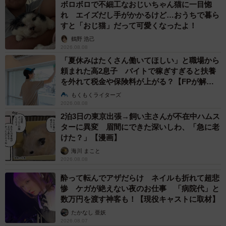
ボロボロで不細工なおじいちゃん猫に一目惚
慣れてきて、だんだんと隠れる必要がなくなっているのか
れ エイズだし手がかかるけど…おうちで暮ら
すと「おじ猫」だって可愛くなったよ！
もしれませんね。」
鶴野 浩己
2026.08.08
何はともあれ外にも出ることなく、無事だったというゴロ
「夏休みはたくさん働いてほしい」と職場から
ンちゃん。新しいお家に早く馴染めるといいですね。
頼まれた高2息子 バイトで稼ぎすぎると扶養
を外れて税金や保険料が上がる？【FPが解
説】
いました！！！！！
もくもくライターズ
2026.08.08
こんな隙間があるの知らなかった！
2泊3日の東京出張→飼い主さんが不在中ハムス
拡散してくれた方、ありがとうございました😭😭😭
ターに異変 眉間にできた深いしわ、「急に老
pic.twitter.com/zbNxQ5iuT0
けた？」【漫画】
海川 まこと
2026.08.08
— rika et demi (@majomirutam)
May 1, 2024
酔って転んでアザだらけ ネイルも折れて超悲
惨 ケガが絶えない夜のお仕事 「病院代」と
数万円を渡す神客も！【現役キャストに取材】
たかなし 亜妖
2026.08.07