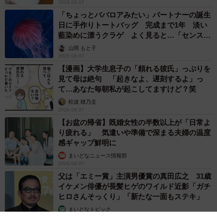
2026.08.07
「ちょっとババロアみたい」パートナーの誕生
日に手作りトートバッグ 完成まで1年 淡い
藍染めに漂うクラゲ よく見ると…「センスす
ごい」
山岡 もと子
2026.08.07
【漫画】大学生息子の「頼れる彼氏」っぷりを
見て母は絶句 「起きなよ、遅刻するよ」っ
て…あなた毎朝私が起こしてますけど？笑
松波 穂乃圭
2026.08.07
【お盆の帰省】既婚女性の半数以上が「日常よ
り疲れる」 気遣いや準備で深まる夫婦の温度
感ギャップ鮮明に
まいどなニュース情報部
2026.08.07
父は「エミー賞」主演男優賞の真田広之 31歳
イケメン俳優が長髪ヒゲのワイルド近影「ガチ
ヒロさんそっくり」「新たな一面もステキ」
まいどなトピック