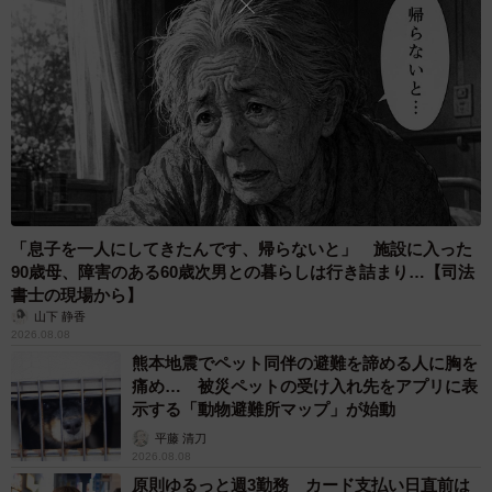
5/6
最近、よく動くようになったという＝rika et demiさん
（@majomirutam）提供
ーー外も探しましたか。
「もちろん外も探しました。家の中を2時間探しても見つか
「息子を一人にしてきたんです、帰らないと」 施設に入った
らないので、これは外に逃したものだと思いました。ゴロ
90歳母、障害のある60歳次男との暮らしは行き詰まり…【司法
書士の現場から】
ンのトイレの猫砂を家の外周にまき、ドライフードを玄関
山下 静香
と勝手口に置きました。もちろんご近所さんへ迷い猫のこ
2026.08.08
熊本地震でペット同伴の避難を諦める人に胸を
とを伝えましたし、急遽張り紙も作成し、あちこちに掲示
痛め… 被災ペットの受け入れ先をアプリに表
しました。警察にも電話をして、遺失物捜索のサイトから
示する「動物避難所マップ」が始動
落とし物として登録もしました。夫と2人で家の中でも外で
平藤 清刀
も名前を呼んで反応を待ちましたが、何も起こらず…。里
2026.08.08
原則ゆるっと週3勤務 カード支払い日直前は
親になってまだ2日しか経っていなかったので、譲渡前の名