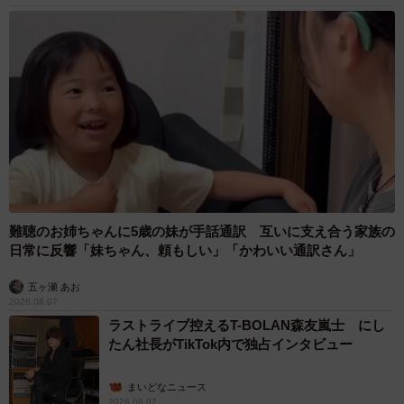
難聴のお姉ちゃんに5歳の妹が手話通訳 互いに支え合う家族の
日常に反響「妹ちゃん、頼もしい」「かわいい通訳さん」
五ヶ瀬 あお
2026.08.07
ラストライブ控えるT-BOLAN森友嵐士 にし
たん社長がTikTok内で独占インタビュー
まいどなニュース
2026.08.07