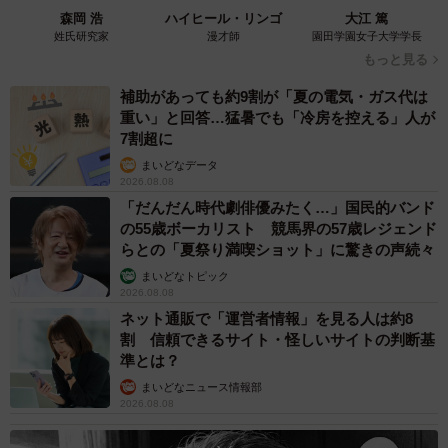
どこに行ったのか分からなくなってしまいました。発見し
森岡 浩
ハイヒール・リンゴ
大江 篤
姓氏研究家
漫才師
園田学園女子大学学長
たのが23時30分だったので、かれこれ9時間も行方不明に
もっと見る
なっていました」
補助があっても約9割が「夏の電気・ガス代は
重い」と回答…猛暑でも「冷房を控える」人が
7割超に
まいどなデータ
2026.08.08
「だんだん時代劇俳優みたく…」国民的バンド
の55歳ボーカリスト 競馬界の57歳レジェンド
らとの「夏祭り満喫ショット」に驚きの声続々
まいどなトピック
2026.08.08
ネット通販で「運営者情報」を見る人は約8
割 信頼できるサイト・怪しいサイトの判断基
準とは？
まいどなニュース情報部
2026.08.08