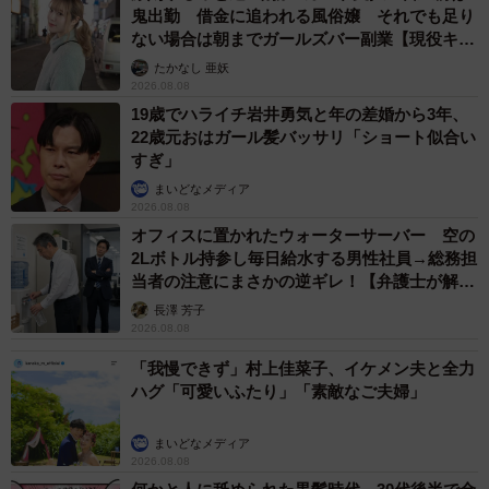
鬼出勤 借金に追われる風俗嬢 それでも足り
前ゴロニャンと名前を呼んで探しました」
ない場合は朝までガールズバー副業【現役キャ
ストに取材】
たかなし 亜妖
2026.08.08
19歳でハライチ岩井勇気と年の差婚から3年、
22歳元おはガール髪バッサリ「ショート似合い
すぎ」
まいどなメディア
2026.08.08
オフィスに置かれたウォーターサーバー 空の
2Lボトル持参し毎日給水する男性社員→総務担
当者の注意にまさかの逆ギレ！【弁護士が解
説】
長澤 芳子
2026.08.08
「我慢できず」村上佳菜子、イケメン夫と全力
ハグ「可愛いふたり」「素敵なご夫婦」
まいどなメディア
2026.08.08