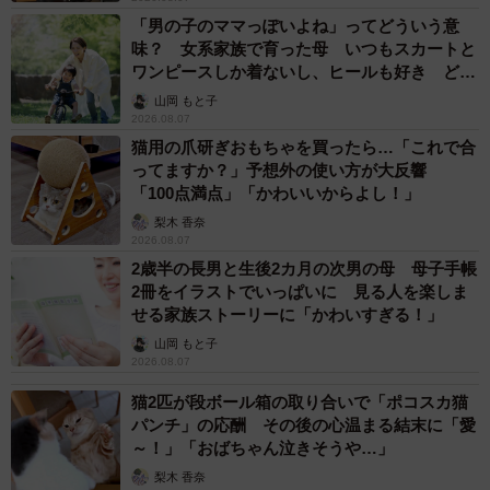
「男の子のママっぽいよね」ってどういう意
味？ 女系家族で育った母 いつもスカートと
ワンピースしか着ないし、ヒールも好き どの
へんが…
山岡 もと子
2026.08.07
猫用の爪研ぎおもちゃを買ったら…「これで合
ってますか？」予想外の使い方が大反響
「100点満点」「かわいいからよし！」
梨木 香奈
2026.08.07
2歳半の長男と生後2カ月の次男の母 母子手帳
2冊をイラストでいっぱいに 見る人を楽しま
せる家族ストーリーに「かわいすぎる！」
山岡 もと子
2026.08.07
猫2匹が段ボール箱の取り合いで「ポコスカ猫
パンチ」の応酬 その後の心温まる結末に「愛
～！」「おばちゃん泣きそうや…」
梨木 香奈