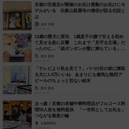
京都の百貨店が開催のお化け屋敷のお化けにモ
チラッともふもふが・・・＝rika et demiさん（@majomirutam）提供
デルがいる 比叡山延暦寺の僧侶が語る伝説と
は
rika et demiさんにお話を聞きました。
浅井 佳穂
2026.08.08
12歳の愛犬に変化 1歳息子の膝で甘える初め
て見せる姿に反響 これまで「見守る立場」だ
ったのに…「頭ポンポンが愛に満ちている」
「尊…」
梨木 香奈
2026.08.08
「テレビより私を見て？」パパの目の前に陣取
る犬に1.4万いいね あまりにも健気な熱烈ア
ピールのちょっと切ない結末
梨木 香奈
2026.08.08
太っ腹！京都の老舗中華料理店がフルコース料
理50人前を無料提供 「一市民としてお礼を」
つながる善意の輪
京都新聞社
2026.08.08