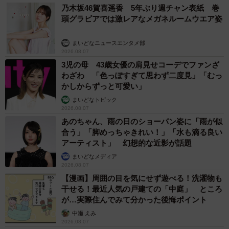
乃木坂46賀喜遥香 5年ぶり週チャン表紙 巻
頭グラビアでは激レアなメガネルームウエア姿
まいどなニュースエンタメ部
2026.08.07
3児の母 43歳女優の肩見せコーデでファンざ
わざわ 「色っぽすぎて思わず二度見」「むっ
かしからずっと可愛い」
まいどなトピック
2026.08.07
あのちゃん、雨の日のショーパン姿に「雨が似
合う」「脚めっちゃきれい！」「水も滴る良い
アーティスト」 幻想的な近影が話題
まいどなメディア
2026.08.07
【漫画】周囲の目を気にせず遊べる！洗濯物も
干せる！最近人気の戸建ての「中庭」 ところ
が…実際住んでみて分かった後悔ポイント
中瀬 えみ
2026.08.07