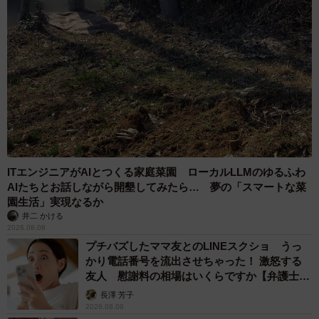
「ゴロンがひょっこり出てきたところに他の猫（シャムミ
ックスのタイムくん）が偶然出会し、わーわー大声出して
教えてくれたんです！みんなが騒いだことにびっくりし
て、再び例のスポットにすっぽり入ってしまいましたが、
後は簡単でした。私と夫がのぞき込み、隠れ家がバレたと
わかった途端、自らさっさと出てきて退去したんです。お
そらく寝てたんだと思います。近くに猫トイレもあるの
で、見てないうちに使ったりしてたのかもしれません」
ITエンジニアがAIとつくる家庭菜園 ローカルLLMのゆるふわ
ーーあの場所は封鎖しましたか。
AIたちとお話しながら開墾してみたら… 夢の「スマートな菜
園生活」実現なるか
井二 かける
「里親になって数日しか経っておらず、ゴロンは私や夫に
2026.08.08
まだ懐いていませんし、新しい家の勝手も分かりません。
プチバズしたママ友とのLINEスクショ うっ
まして外に出たなんて、絶対に戻ってこれないだろうと思
かり電話番号を流出させちゃった！ 激怒する
友人 慰謝料の相場はいくらですか【弁護士が
いました。隠れ家はあのままにしていますが、次猫がいな
解説】
長澤 芳子
くなったら真っ先にあの場所をのぞいてみます。今のこと
2026.08.08
ろゴロンが隠れ家を再訪してる様子はないです。少しずつ