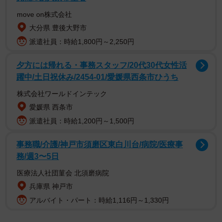
move on株式会社
大分県 豊後大野市
派遣社員：時給1,800円～2,250円
「いました！！！！！こんな隙間があるの知らなかった！
夕方には帰れる・事務スタッフ/20代30代女性活
躍中/土日祝休み/2454-01/愛媛県西条市ひうち
拡散してくれた方、ありがとうございました！！」
株式会社ワールドインテック
rika et demiさんは安堵とともにXに投稿しました。無事を
愛媛県 西条市
願っていた人たちからは、
派遣社員：時給1,200円～1,500円
「AirTagを付けておくとiPhoneで居場所がわかりますし、
事務職/介護/神戸市須磨区東白川台/病院/医療事
鳴らすことで隠れていても大丈夫かもです」
務/週3〜5日
「長毛種は暑くなると色んな場所に消えますよね。うちは
ソファーの下です。そして短毛種は冬に行方不明になりま
医療法人社団菫会 北須磨病院
兵庫県 神戸市
す。押入れの布団の間とか…。見つかって良かったです」
アルバイト・パート：時給1,116円～1,330円
「かくれんぼ上級者すぎるッ笑笑」
というコメントが。「いいね」は3.5万件にもなりました。