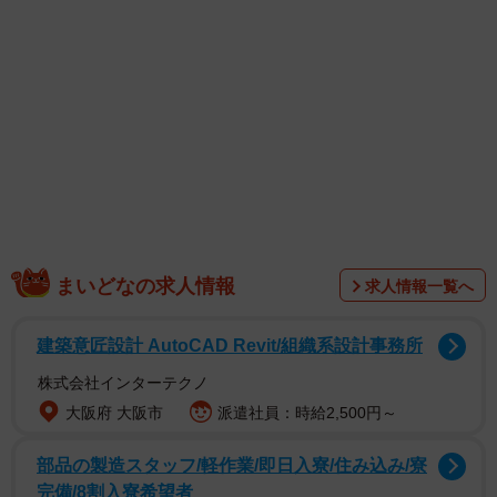
1/6
なんということのない玄関。実はここに・・・＝rika et demiさん
まいどなの求人情報
（@majomirutam）提供
求人情報一覧へ
建築意匠設計 AutoCAD Revit/組織系設計事務所
株式会社インターテクノ
大阪府 大阪市
派遣社員：時給2,500円～
部品の製造スタッフ/軽作業/即日入寮/住み込み/寮
完備/8割入寮希望者