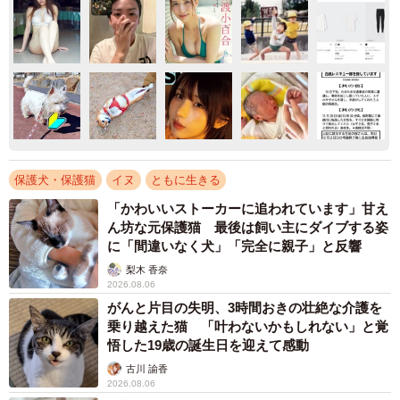
保護犬・保護猫
イヌ
ともに生きる
「かわいいストーカーに追われています」甘え
ん坊な元保護猫 最後は飼い主にダイブする姿
に「間違いなく犬」「完全に親子」と反響
梨木 香奈
2026.08.06
がんと片目の失明、3時間おきの壮絶な介護を
乗り越えた猫 「叶わないかもしれない」と覚
悟した19歳の誕生日を迎えて感動
古川 諭香
2026.08.06