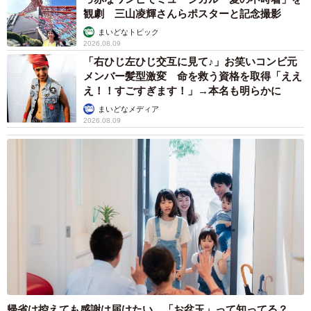
観劇 三山凌輝さんらポスターと記念撮影
まいどなトピック
2026.08.09
「右ひじ左ひじ交互に見て♪」お笑いコンビ元
メンバー髪型激変 命を救う資格を取得「ええ
え！！すごすぎます！」→本名も明らかに
まいどなメディア
2026.08.09
帰省は控えても感謝は届けたい…「お盆玉」って知ってる？