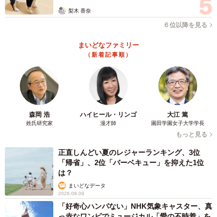
梨木 香奈
６位以降を見る
まいどなファミリー
（新着記事順）
森岡 浩
ハイヒール・リンゴ
大江 篤
姓氏研究家
漫才師
園田学園女子大学学長
もっと見る
正直しんどい夏のレジャーランキング、3位
「帰省」、2位「バーベキュー」を抑えた1位
は？
まいどなデータ
2026.08.09
「好奇心ハンパない」NHK気象キャスター、真
っ赤なワンピでミュージカル「愛の不時着」を