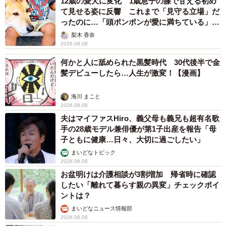
12歳の愛犬に変化 1歳息子の膝で甘える初め
て見せる姿に反響 これまで「見守る立場」だ
ったのに…「頭ポンポンが愛に満ちている」
「尊…」
梨木 香奈
2026.08.08
何かと人に舐められた黒髪時代 30代後半で金
髪デビューしたら…人生が激変！【漫画】
海川 まこと
2026.08.08
夫はマイファスHiro、義父母も義兄も超有名歌
手の28歳モデル兼俳優が第1子出産を報告「母
子ともに健康…日々、大切に過ごしたい」
まいどなトピック
2026.08.08
お盆明けは介護相談が3割増加 帰省時に確認
したい「離れて暮らす親の異変」チェックポイ
ントは？
まいどなニュース情報部
2026.08.08