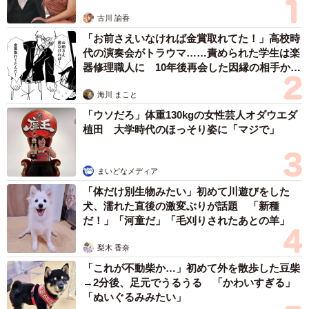
古川 諭香
「お前さえいなければ金賞取れてた！」高校時
代の演奏会がトラウマ……責められた学生は楽
器修理職人に 10年後再会した因縁の相手から
思わぬ申し出【漫画】
海川 まこと
「ウソだろ」体重130kgの女性芸人オダウエダ
植田 大学時代のほっそり姿に「マジで」
まいどなメディア
「体だけ別生物みたい」初めて川遊びをした
犬、濡れた直後の激変ぶりが話題 「新種
だ！」「河童だ」「毛刈りされたあとの羊」
梨木 香奈
「これが不動柴か…」初めて外を散歩した豆柴
→2分後、足元でうるうる 「かわいすぎる」
「ぬいぐるみみたい」