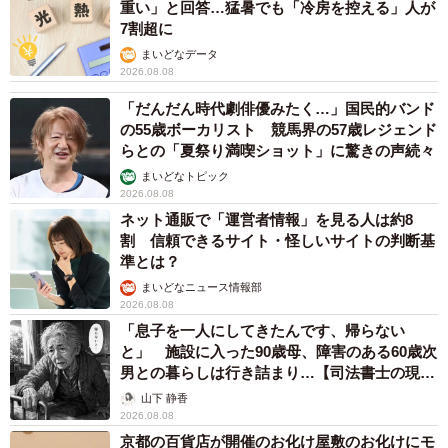
重い」と回答…猛暑でも「冷房を控える」人が
7割超に
まいどなデータ
2026.08.08
「だんだん時代劇俳優みたく…」国民的バンド
の55歳ボーカリスト 競馬界の57歳レジェンド
らとの「夏祭り満喫ショット」に驚きの声続々
まいどなトピック
2026.08.08
ネット通販で「運営者情報」を見る人は約8
割 信頼できるサイト・怪しいサイトの判断基
準とは？
まいどなニュース情報部
2026.08.08
「息子を一人にしてきたんです、帰らない
と」 施設に入った90歳母、障害のある60歳次
男との暮らしは行き詰まり…【司法書士の現場
から】
山下 静香
2026.08.08
京都の百貨店が開催のお化け屋敷のお化けにモ