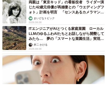
両親は「東京キッド」の看板役者 ライダー演
じた42歳元俳優が再婚妻との「ウエディングフ
ォト」計画を明言 「センスあるカメラマン求
む」
まいどなトピック
2026.08.08
ITエンジニアがAIとつくる家庭菜園 ローカル
LLMのゆるふわAIたちとお話しながら開墾して
みたら… 夢の「スマートな菜園生活」実現な
るか
井二 かける
2026.08.08