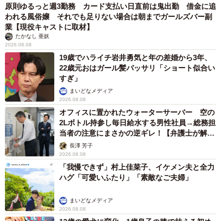
原則ゆるっと週3勤務 カード支払い日直前は鬼出勤 借金に追
われる風俗嬢 それでも足りない場合は朝までガールズバー副
業【現役キャストに取材】
たかなし 亜妖
2026.08.08
19歳でハライチ岩井勇気と年の差婚から3年、
22歳元おはガール髪バッサリ「ショート似合い
すぎ」
まいどなメディア
2026.08.08
オフィスに置かれたウォーターサーバー 空の
2Lボトル持参し毎日給水する男性社員→総務担
当者の注意にまさかの逆ギレ！【弁護士が解
説】
長澤 芳子
2026.08.08
「我慢できず」村上佳菜子、イケメン夫と全力
ハグ「可愛いふたり」「素敵なご夫婦」
まいどなメディア
2026.08.08