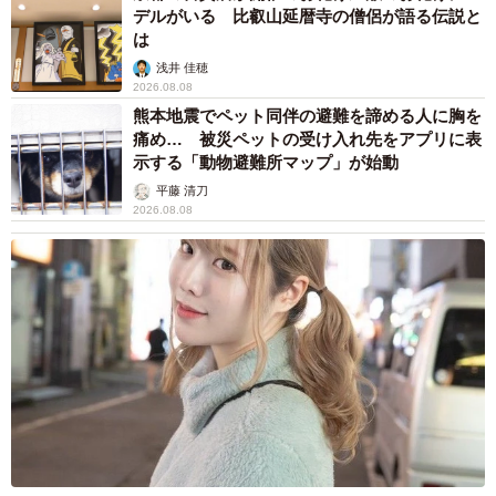
デルがいる 比叡山延暦寺の僧侶が語る伝説と
は
浅井 佳穂
2026.08.08
熊本地震でペット同伴の避難を諦める人に胸を
痛め… 被災ペットの受け入れ先をアプリに表
示する「動物避難所マップ」が始動
平藤 清刀
2026.08.08