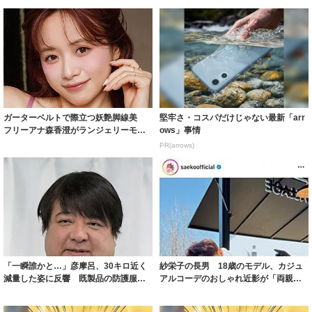
ガーターベルトで際立つ妖艶脚線美
堅牢さ・コスパだけじゃない最新「arr
フリーアナ森香澄がランジェリーモデ
ows」事情
ルに ｢PE...
PR(arrows)
「一瞬誰かと…」彦摩呂、30キロ近く
紗栄子の長男 18歳のモデル、カジュ
減量した姿に反響 既製品の防護服が
アルコーデのおしゃれ近影が「両親の
着られると...
いいとこ取...