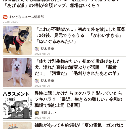
「あげる派」の4割が金額アップ、相場はいくら？
まいどなニュース情報部
2026.08.09
「これが不動柴か…」初めて外を散歩した豆柴
→2分後、足元でうるうる 「かわいすぎる」
「ぬいぐるみみたい」
梨木 香奈
2026.08.09
「体だけ別生物みたい」初めて川遊びをした
犬、濡れた直後の激変ぶりが話題 「新種
だ！」「河童だ」「毛刈りされたあとの羊」
梨木 香奈
2026.08.09
異性に話しかけたらセクハラ？ 黙っていたら
フキハラ？ 「最近、生きるの難しい」令和の
職場で悩む上司【漫画】
海川 まこと
2026.08.09
補助があっても約9割が「夏の電気・ガス代は