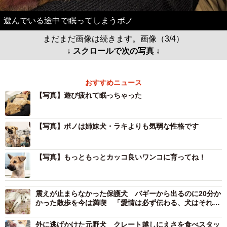
遊んでいる途中で眠ってしまうポノ
まだまだ画像は続きます。画像（3/4）
↓ スクロールで次の写真 ↓
おすすめニュース
【写真】遊び疲れて眠っちゃった
【写真】ポノは姉妹犬・ラキよりも気弱な性格です
【写真】もっともっとカッコ良いワンコに育ってね！
震えが止まらなかった保護犬 バギーから出るのに20分か
かった散歩を今は満喫 「愛情は必ず伝わる、犬はそれに
必ずこたえてくれる」
外に逃げかけた元野犬 クレート越しにえさを食べスタッ