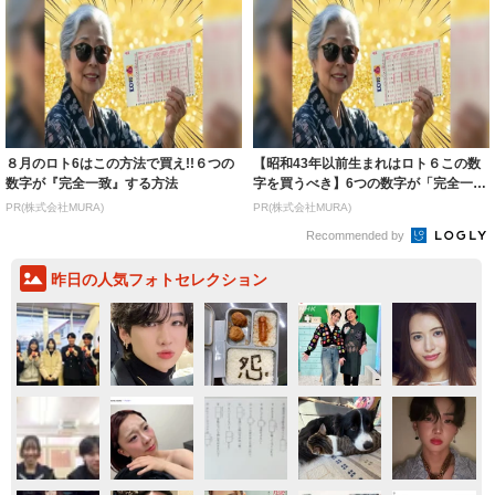
８月のロト6はこの方法で買え!!６つの
【昭和43年以前生まれはロト６この数
数字が『完全一致』する方法
字を買うべき】6つの数字が「完全一
致」する方...
PR(株式会社MURA)
PR(株式会社MURA)
Recommended by
昨日の人気フォトセレクション