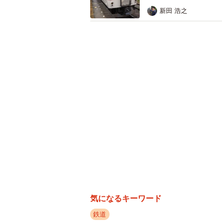
新田 浩之
王寺駅改
一方、鶴橋駅、京都駅のようにJRに
と直結、もしくはJR駅の目と鼻の先
鶴橋駅にはJR大阪環状線との間に
すぐ前にJR王寺駅の改札があります
本線の新王寺駅があります。生駒線
て敷設当初の会社が異なる点が挙げ
一方、例外もあります。近鉄名古屋
連絡改札口が存在します。
「近鉄」を冠する駅名は2009年に
「大阪難波駅」に改称したことによ
気になるキーワード
鉄道