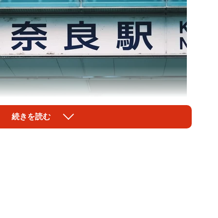
続きを読む
1/4
駅（beeboys/stock.adobe.com）
ことがよくあります。しかし、関西大手私鉄ではそれほ
する会社は近鉄と京阪のみです。京阪は京阪線には存在
れる大津線にあり、京阪全体ではそれほど存在感はあり