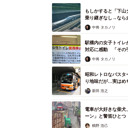
自動放送でも会社で取り扱いが
もしかすると「下山
乗り継ぎなし→なら
中将 タカノリ
駅構内の女子トイレ
対応に感動 「その
中将 タカノリ
昭和レトロなバスター
り地味だが…実はめ
新田 浩之
電車が大好きな柴犬
ーン」と警笛ひとつ
鶴野 浩己