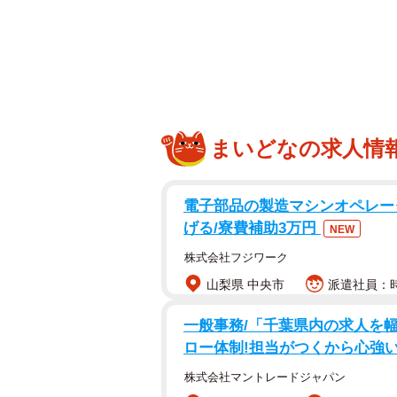
一方、近鉄は近鉄奈良駅、近鉄名古
ます。しかし、鶴橋駅には「近鉄」
しょうか。
たくさんある「近鉄」を冠する
「近鉄」を冠する駅名は意外とあり
まいどなの求人情
八尾駅などなどです。
電子部品の製造マシンオペレータ
このように見ると、主要駅に「近鉄
げる/寮費補助3万円
NEW
ん。たとえば近鉄八田駅には普通し
株式会社フジワーク
す。
山梨県 中央市
派遣社員：時
また、JR大阪環状線・大阪メトロ
一般事務/「千葉県内の求人を
せん。京都線終着駅の京都駅も近鉄
ロー体制!担当がつくから心強い
烏丸線京都駅と同じ駅名です。近鉄
株式会社マントレードジャパン
め、「近鉄京都駅」の方がわかりや