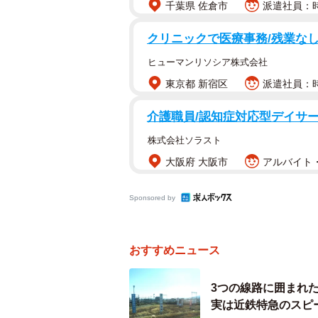
千葉県 佐倉市
派遣社員：時
全駅ではありませんが、「近鉄」を
クリニックで医療事務/残業なし
「近鉄」を冠する駅名ではJRも同
ヒューマンリソシア株式会社
ります。
東京都 新宿区
派遣社員：時
そして、「近鉄」を冠する駅はJR
介護職員/認知症対応型デイサー
駅と四日市駅は1キロほど離れていま
株式会社ソラスト
ます。ちなみに、両駅とも街の中心
大阪府 大阪市
アルバイト・
興味深い例は京都府京田辺市にある
で「宮津」が付く駅はありません。
Sponsored by
道の宮津駅があります。両駅間は約1
鉄」を冠していると思われます。
おすすめニュース
JR同居組は「近鉄」を冠さ
3つの線路に囲まれ
実は近鉄特急のスピ