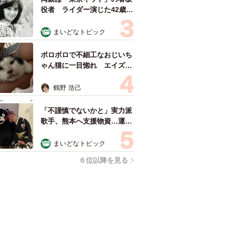
役者 ライダー演じた42歳元
俳優が再婚妻との「ウエディ
ングフォト」計画を明言
まいどなトピック
「センスあるカメラマン求
む」
ボロボロで不細工なおじいち
ゃん猫に一目惚れ エイズだ
し手がかかるけど…おうちで
暮らすと「おじ猫」だって可
鶴野 浩己
愛くなったよ！
「不謹慎でないかと」実力派
歌手、熊本へ支援物資…運搬
トラックの車体デザインにた
めらい 「痛いほど伝わる」
まいどなトピック
「行動され立派」
６位以降を見る