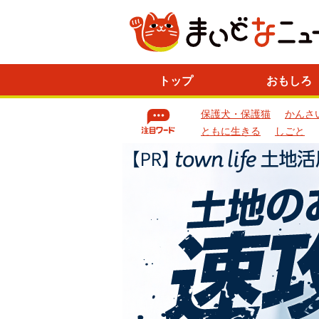
ニ
トップ
おもしろ
ュ
ー
保護犬・保護猫
かんさ
ス
一
ともに生きる
しごと
覧