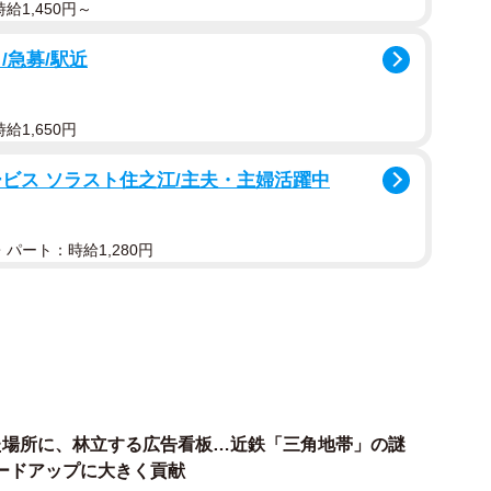
給1,450円～
冠する駅名はJRと重なる場合が多いのです。先述した
/急募/駅近
じく「名古屋駅」「四日市駅」「奈良駅」「八尾駅」があ
給1,650円
駅と離れている場合が多いのです。たとえば、近鉄四日市
ビス ソラスト住之江/主夫・主婦活躍中
す。また、近鉄八尾駅と八尾駅も1.5キロほど離れてい
に近いのは近鉄側です。
パート：時給1,280円
近鉄宮津駅です。近鉄宮津駅の周辺を見渡しても、JR線
しかし、同じ京都府内には天橋立駅の隣駅、京都丹後鉄
00キロ離れていますが、宮津駅と区別するために「近
ないケースが多い
た場所に、林立する広告看板…近鉄「三角地帯」の謎
ードアップに大きく貢献