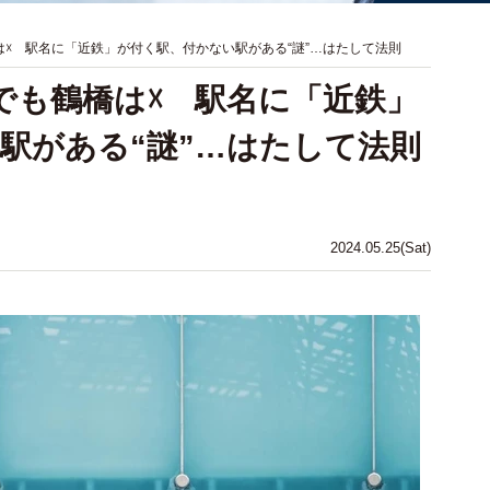
は☓ 駅名に「近鉄」が付く駅、付かない駅がある“謎”…はたして法則
でも鶴橋は☓ 駅名に「近鉄」
駅がある“謎”…はたして法則
2024.05.25(Sat)