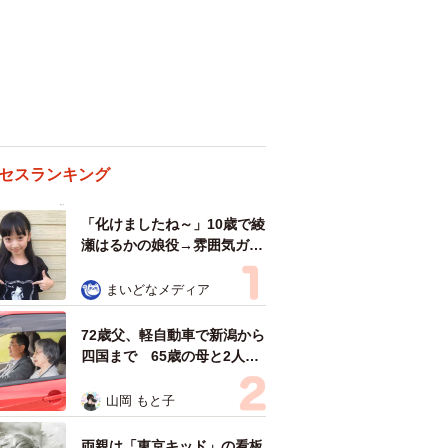
セスランキング
「化けましたね～」10歳で綾
瀬はるかの娘役→雰囲気ガラ
リの18歳に成長 「メイクで
雰囲気が」「宝塚に入れそ
まいどなメディア
う」
72歳父、軽自動車で新潟から
四国まで 65歳の母と2人で
3泊4日の旅 パーキングの休
憩まで分刻み… 「大学生で
山岡 もと子
も組まねえよ！」
両親は「東京キッド」の看板