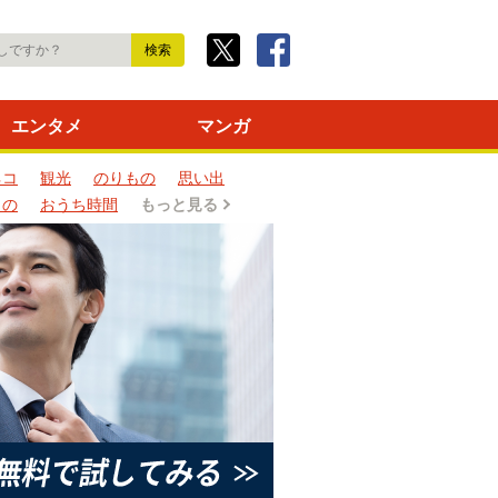
エンタメ
マンガ
ネコ
観光
のりもの
思い出
もの
おうち時間
もっと見る