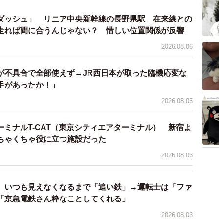
異なる
ダッシュ」 リニア中央新幹線の長野県駅 在来線との
走れば間に合うんじゃない？ 惜しい位置関係が反響
2026.08.06
が不具合で全部使えず→JR西日本が取った臨機応変な
手があったか！」
2026.08.05
ミナルT-CAT（東京シティエアターミナル） 新宿よ
ちゃくちゃ役に立つ施設だった
2026.08.03
、いつも見えなくなるまで「追い鉄」→運転士は「ファ
「京急電鉄さん粋なことしてくれる」
2026.08.03