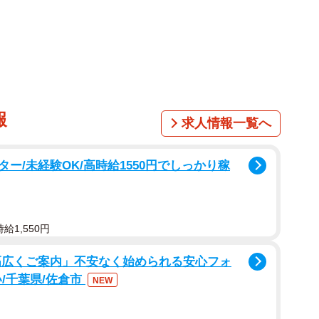
屋駅のようにターミナル駅でも「近鉄」と付く駅があり
は付きません。「近鉄」を冠する駅に法則性はあるので
駅
ます。近鉄名古屋駅、近鉄四日市駅、近鉄奈良駅、近鉄
報
求人情報一覧へ
ー/未経験OK/高時給1550円でしっかり稼
」を冠しているように見えますが、そうではありませ
か止まりません。近鉄宮津駅は大半の急行が通過しま
給1,550円
千日前線との接続駅の鶴橋駅は「近鉄鶴橋駅」ではありま
幅広くご案内」不安なく始められる安心フォ
京都駅ではなく、近鉄電車が乗り入れる京都市営地下鉄
/千葉県/佐倉市
NEW
奈良駅から京都駅・地下鉄京都駅では運賃が異なるた
すいと思うのですが。