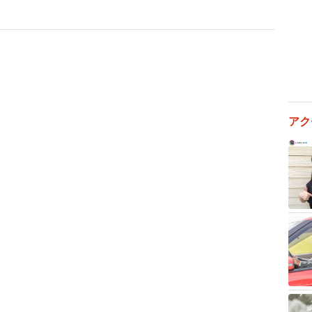
札口はJR王寺駅改札口の目の前だ
同一駅名が存在するが、「近鉄」を冠しない駅はJR駅
にあります。
連絡改札口があります。生駒線の王寺駅の改札を出ると、
アク
。ちなみに、王寺駅から150メートルほど歩くと、田原
王寺駅と田原本線新王寺駅が微妙に離れている理由とし
られます。
駅は「近鉄」を冠していますが、JRの名古屋駅との間に
近鉄・阪神との相互直通運転を機に「近鉄難波駅」から
り、若干の減少となりました。