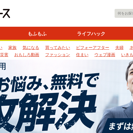
もふもふ
ライフハック
い
家族
気になる
買ってみたい
ビフォーアフター
夫婦
災害
おもしろ動画
ファッション
住まい
ウェブ漫画
いき