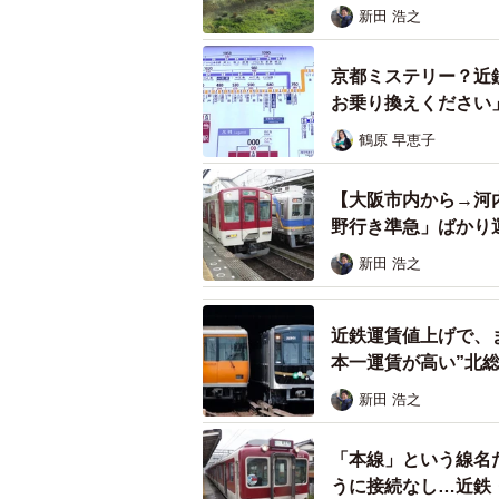
新田 浩之
京都ミステリー？近
お乗り換えください
鶴原 早恵子
【大阪市内から→河
野行き準急」ばかり
新田 浩之
近鉄運賃値上げで、
本一運賃が高い”北
新田 浩之
「本線」という線名
うに接続なし…近鉄