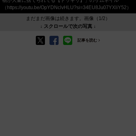
物が大量に捨てられてる【ドッキリ】」のサムネイル
（https://youtu.be/OpYDNclvHLU?si=34EU8Ju07YXliY52）
まだまだ画像は続きます。画像（1/2）
↓ スクロールで次の写真 ↓
記事を読む