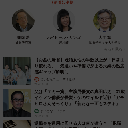
（新着記事順）
森岡 浩
ハイヒール・リンゴ
大江 篤
姓氏研究家
漫才師
園田学園女子大学学長
もっと見る
【お盆の帰省】既婚女性の半数以上が「日常よ
り疲れる」 気遣いや準備で深まる夫婦の温度
感ギャップ鮮明に
まいどなニュース情報部
2026.08.07
父は「エミー賞」主演男優賞の真田広之 31歳
イケメン俳優が長髪ヒゲのワイルド近影「ガチ
ヒロさんそっくり」「新たな一面もステキ」
まいどなトピック
2026.08.07
退職金を運用に回せる人は何が違う？ 「退職