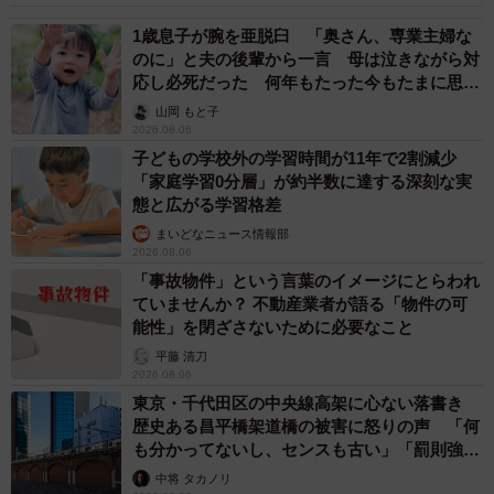
1歳息子が腕を亜脱臼 「奥さん、専業主婦な
のに」と夫の後輩から一言 母は泣きながら対
応し必死だった 何年もたった今もたまに思い
出し…
山岡 もと子
2026.08.06
子どもの学校外の学習時間が11年で2割減少
「家庭学習0分層」が約半数に達する深刻な実
態と広がる学習格差
まいどなニュース情報部
2026.08.06
「事故物件」という言葉のイメージにとらわれ
ていませんか？ 不動産業者が語る「物件の可
能性」を閉ざさないために必要なこと
平藤 清刀
2026.08.06
東京・千代田区の中央線高架に心ない落書き
歴史ある昌平橋架道橋の被害に怒りの声 「何
も分かってないし、センスも古い」「罰則強化
して」
中将 タカノリ