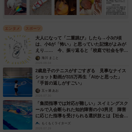
エンタメ
スポーツ
大人になって「二重跳び」したら→小3の頃
は、小6が「怖い」と思っていた記憶がよみが
えり…… 今、振り返ると「校庭で社会を学ん
でいった」【漫画】
海川 まこと
2026.08.04
2歳息子のテニスがすごすぎる 見事なナイス
ショット動画が315万再生「AIかと思った」
「手首の返しがすごい」
五ヶ瀬 あお
2026.07.30
「集団指導では対応が難しい」スイミングスク
ールで入会断られた知的障害の小3男児 障害
に応じた指導を受けられる選択肢とは【社会福
祉士が解説】
もくもくライターズ
2026.07.29