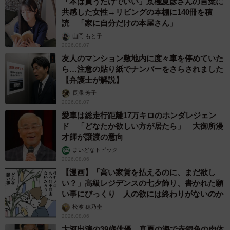
「本は買うだけでいい」京極夏彦さんの言葉に
共感した女性→リビングの本棚に140冊を積
読 「家に自分だけの本屋さん」
山岡 もと子
2026.08.07
友人のマンション敷地内に度々車を停めていた
ら…注意の貼り紙でナンバーをさらされました
【弁護士が解説】
長澤 芳子
2026.08.07
愛車は総走行距離17万キロのホンダレジェン
ド 「どなたか欲しい方が居たら」 大御所漫
才師が譲渡の意向
まいどなトピック
2026.08.06
【漫画】「高い家賃を払えるのに、まだ欲し
い？」高級レジデンスの七夕飾り、書かれた願
い事にびっくり 人の欲には終わりがないのか
松波 穂乃圭
2026.08.06
大河出演の39歳俳優 真夏の海で赤銅色の肉体