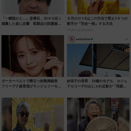
「一瞬誰かと…」彦摩呂、30キロ近く
８月のロト6はこの方法で買え!!６つの
減量した姿に反響 既製品の防護服が
数字が『完全一致』する方法
着られると...
PR(株式会社MURA)
ガーターベルトで際立つ妖艶脚線美
紗栄子の長男 18歳のモデル、カジュ
フリーアナ森香澄がランジェリーモデ
アルコーデのおしゃれ近影が「両親の
ルに ｢PE...
いいとこ取...