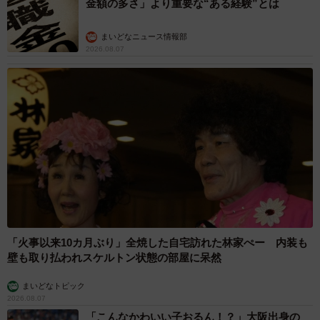
金額の多さ」より重要な“ある経験”とは
まいどなニュース情報部
2026.08.07
「火事以来10カ月ぶり」全焼した自宅訪れた林家ぺー 内装も
壁も取り払われスケルトン状態の部屋に呆然
まいどなトピック
2026.08.07
「こんなかわいい子おるん！？」大阪出身の