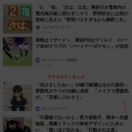
「2」「指」「次は、江北」博多行き電車内の
電光掲示板に思わずニヤリ 野球好きには別の
意味に見えた「野球バカすぎるから解釈これ」
そんでなライターズ
2026.07.29
鹿島はリザードン、横浜FMはマリルリ Jリー
グ全60クラブの「パートナーポケモン」が決定
まいどなニュース調査部
2026.07.25
アクセスランキング
「化けましたね～」10歳で綾瀬はるかの娘役→
雰囲気ガラリの18歳に成長 「メイクで雰囲気
が」「宝塚に入れそう」
まいどなメディア
「不謹慎でないかと」実力派歌手、熊本へ支援
物資…運搬トラックの車体デザインにためら
い 「痛いほど伝わる」「行動され立派」