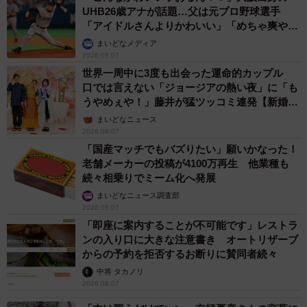
UHB26歳アナが話題…父は元プロ野球選手
「アイドルさんよりかわいい」「めちゃ爽や
か」
まいどなメディア
2026.08.07
世界一周中に3度も出会った運命的カップル
口では言えない「ジョージアの熱い夜」に「も
うやめぇや！」藤井が猛ツッコミ連発【新婚さ
ん】
まいどなニュース
2026.08.07
「国産マッチでもバズりたい」願いかなった！
老舗メーカーの投稿が4100万再生 他業種も
続々相乗りでミーム化へ発展
まいどなニュース調査部
2026.08.07
「即座に案内することが不可能です」レストラ
ンの入り口に大きな注意書き オートリザーブ
からの予約を拒否するお断りに賛同者続々
中将 タカノリ
2026.08.07