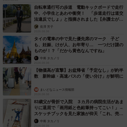
自転車通行可の歩道 電動キックボードで走行
中、小学生とあわや衝突！ 「歩道走行は道交
法違反でしょ」と指摘されました【弁護士が解
説】
長澤 芳子
2026.08.06
タイの電車の中で見た優先席のマーク 子ど
も、妊娠、けが人、お年寄り… 一つだけ謎の
ものが！？「だから黄色なんですね」
中将 タカノリ
2026.08.06
【物価高が直撃】お盆帰省「予定なし」が約半
数 新幹線・高速バスの「使い分け」が鮮明に
まいどなニュース情報部
2026.08.06
83歳父が骨折で入院 ３カ月の病院生活があま
りに退屈で「画用紙と色鉛筆持ってこい！」→
スケッチブックを見た家族が仰天「これ、売れ
ますよ…」
中将 タカノリ
2026.08.06