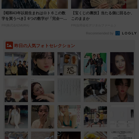
【昭和43年以前生まれはロト６この数
【宝くじの裏技】当たる側に回るか、
字を買うべき】6つの数字が「完全一
このままか
致」する方...
PR(株式会社MURA)
PR(合同会社デジタルファーム )
Recommended by
昨日の人気フォトセレクション