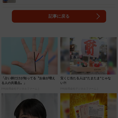
記事に戻る
「占い師だけが知ってる〝お金が増え
宝くじ当たる人は“たまたま”じゃな
る人の共通点〟」
い?!
PR(合同会社デジタルファーム )
PR(合同会社デジタルファーム )