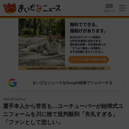
まいどなニュースをGoogle検索でフォローする
2024.05.02(Thu)
選手本人から苦言も…ユーチューバーが始球式ユ
ニフォームを川に捨て批判殺到「失礼すぎる」
「ファンとして悲しい」