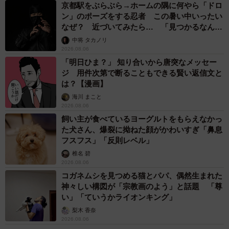
京都駅をぶらぶら→ホームの隅に何やら「ドロ
ン」のポーズをする忍者 この暑い中いったい
なぜ？ 近づいてみたら… 「見つかるなんて
未熟」
中将 タカノリ
2026.08.06
「明日ひま？」 知り合いから唐突なメッセー
ジ 用件次第で断ることもできる賢い返信文と
は？【漫画】
海川 まこと
2026.08.06
飼い主が食べているヨーグルトをもらえなかっ
た犬さん、爆裂に拗ねた顔がかわいすぎ「鼻息
フスフス」「反則レベル」
椎名 碧
2026.08.06
コガネムシを見つめる猫とパパ、偶然生まれた
神々しい構図が「宗教画のよう」と話題 「尊
い」「ていうかライオンキング」
梨木 香奈
2026.08.06