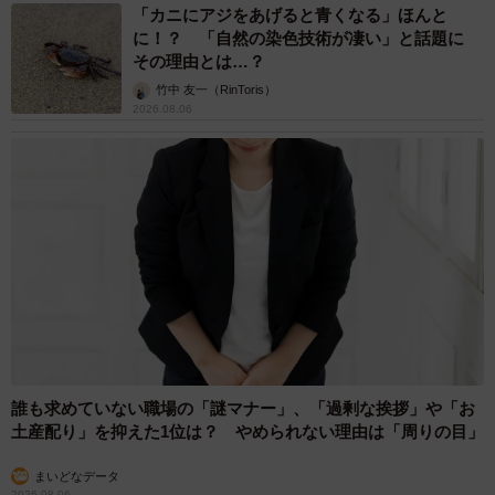
「カニにアジをあげると青くなる」ほんと
に！？ 「自然の染色技術が凄い」と話題に
その理由とは…？
竹中 友一（RinToris）
2026.08.06
誰も求めていない職場の「謎マナー」、「過剰な挨拶」や「お
土産配り」を抑えた1位は？ やめられない理由は「周りの目」
まいどなデータ
2026.08.06