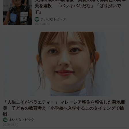
美を連投 「バッキバキだな」「ばり渋いで
す」
まいどなトピック
2026.08.06
「人生こそがバラエティー」 マレーシア移住を報告した菊地亜
美 子どもの教育考え「小学校へ入学するこのタイミングで挑
戦」
まいどなトピック
2026.08.06