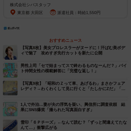
株式会社シバスタッフ
東京都 大田区
派遣社員：時給1,550円
おすすめニュース
【写真8枚】美女プロレスラーがヌードに！汗ばむ美ボデ
ィで魅了 攻めすぎ先行カットを新たに公開
男性上司「セで始まってスで終わるものなーんだ？」バイ
ト仲間女性の模範解答に「完璧な返し！」
【写真9枚】「昭和のＺって車、あげるわ」まさかフェア
レディ？→わくわくして見に行くと「たしかにZだ」「激
レアですよ」
1人で外泊…妻が夫の浮気を疑い、興信所に調査依頼 結
果にSNS爆笑「撮られた写真面白すぎ」
雪印「６Ｐチーズ」←なんて読む？「ずっと間違えてたな
んて…」衝撃広がる