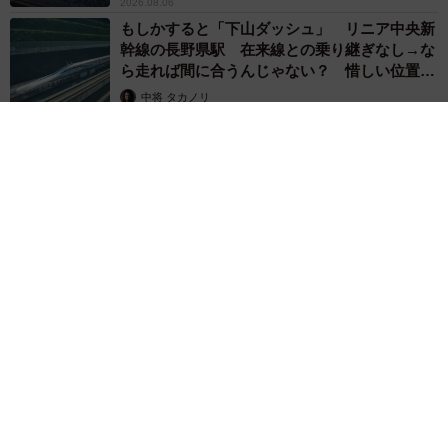
2026.08.06
もしかすると「下山ダッシュ」 リニア中央新
幹線の長野県駅 在来線との乗り継ぎなし→な
ら走れば間に合うんじゃない？ 惜しい位置関
係が反響
中将 タカノリ
2026.08.06
「なんじゃこりゃ！」「ロボ？」大阪・梅田にそびえる物体の
正体は？ 昭和の遺産を調査してみた結果…
太田 浩子