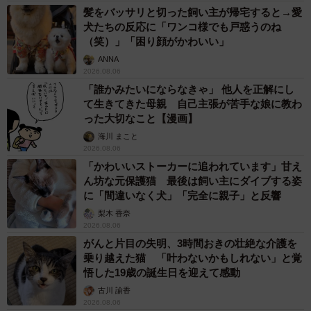
髪をバッサリと切った飼い主が帰宅すると→愛
犬たちの反応に「ワンコ様でも戸惑うのね
（笑）」「困り顔がかわいい」
ANNA
2026.08.06
「誰かみたいにならなきゃ」 他人を正解にし
て生きてきた母親 自己主張が苦手な娘に教わ
った大切なこと【漫画】
海川 まこと
2026.08.06
「かわいいストーカーに追われています」甘え
ん坊な元保護猫 最後は飼い主にダイブする姿
に「間違いなく犬」「完全に親子」と反響
梨木 香奈
2026.08.06
がんと片目の失明、3時間おきの壮絶な介護を
乗り越えた猫 「叶わないかもしれない」と覚
悟した19歳の誕生日を迎えて感動
古川 諭香
2026.08.06