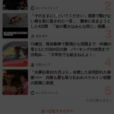
まいどなトピック
「そのままにしといてください」道路で動けな
い猫を前に返された一言… 懸命に生きようと
した4日間 「命の重さはみんな同じ」保護団
体代表の訴え
渡辺 晴子
72歳父、軽自動車で新潟から四国まで 65歳の
母と2人で3泊4日の旅 パーキングの休憩まで
分刻み… 「大学生でも組まねえよ！」
山岡 もと子
「火事以来10カ月ぶり」全焼した自宅訪れた林
家ぺー 内装も壁も取り払われスケルトン状態
の部屋に呆然
まいどなトピック
６位以降を見る
まいどなファミリー