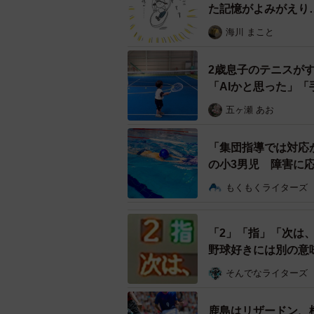
た記憶がよみがえり
【漫画】
海川 まこと
2歳息子のテニスが
「AIかと思った」
五ヶ瀬 あお
「集団指導では対応
の小3男児 障害に
説】
もくもくライターズ
「2」「指」「次は
野球好きには別の意
そんでなライターズ
鹿島はリザードン、