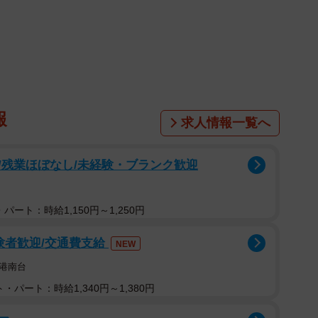
ロ野球ソフトバンクの始球式に招かれた際に着用したユ
う内容のもので、ソフトバンクの選手もXで苦言を呈す
たら大事な私物が大量に捨てられてる【ドッキリ】」。
も、風呂の浴槽に牛丼200人前を詰めるという動画
報
求人情報一覧へ
として河川敷のゴミを掃除。その前に他のメンバーが、
部屋から持ち出して川に捨てておき、リアクションを見
/残業ほぼなし/未経験・ブランク歓迎
パート：時給1,150円～1,250円
の始球式に招かれた際に着用したユニフォームも川に入れ
好評のコメントも多く寄せられている一方、企画や演出
験者歓迎/交通費支給
NEW
行為に批判が殺到。「失礼すぎる」「ネタなのは分かる
港南台
ムを捨てられるのはファンとして悲しい」「始球式呼ん
・パート：時給1,340円～1,380円
のは…」といった声が上がっている。