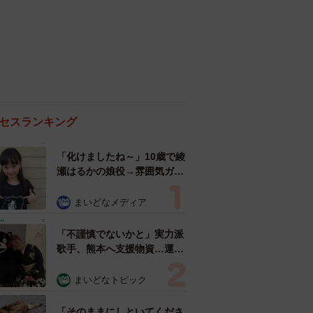
セスランキング
「化けましたね～」10歳で綾
瀬はるかの娘役→雰囲気ガラ
リの18歳に成長 「メイクで
雰囲気が」「宝塚に入れそ
まいどなメディア
う」
「不謹慎でないかと」実力派
歌手、熊本へ支援物資…運搬
トラックの車体デザインにた
めらい 「痛いほど伝わる」
まいどなトピック
「行動され立派」
「そのままにしといてくださ