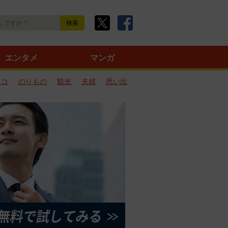
エンタメ
マンガ
ネコ
のりもの
観光
夫婦
思い出