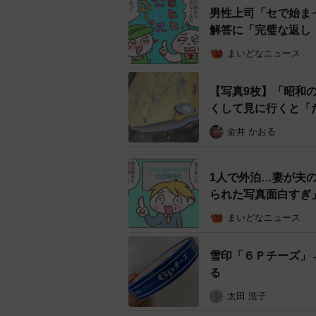
男性上司「セで始ま
解答に「完璧な返し
まいどなニュース
【写真9枚】「昭和
くして見に行くと「
金井 かおる
1人で外泊…妻が夫
られた写真面白すぎ
まいどなニュース
雪印「６Ｐチーズ」
る
太田 浩子