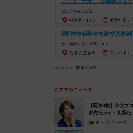
アフターサポートの事務スタッ
ソフトバンクの又吉克樹投手も2日
ピックル株式会社
ォームをあんな扱いするのは見たく
栃木県 小山市
派遣社員：時
た。
調剤事務/経験者歓迎/交通費全
株式会社キリンメディカル
兵庫県 宝塚市
アルバイト・
Sponsored by
おすすめニュース
【写真8枚】美女プ
ぎ先行カットを新た
まいどなニュース