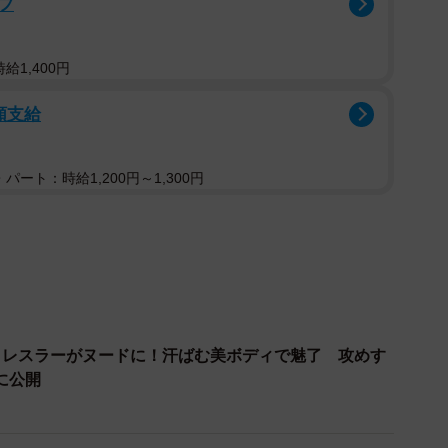
フ
にXを更新。「人の価値観だから何とも言えんけどユニフ
ない。事実確認とはいえ見なきゃ良かった」とつづっ
給1,400円
額支給
パート：時給1,200円～1,300円
ロレスラーがヌードに！汗ばむ美ボディで魅了 攻めす
に公開