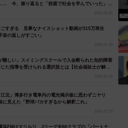
…… 今、振り返ると「校庭で社会を学んでいった」
2026.08.04
すごすぎる 見事なナイスショット動画が315万再生
「手首の返しがすごい」
2026.07.30
が難しい」スイミングスクールで入会断られた知的障害
応じた指導を受けられる選択肢とは【社会福祉士が解
2026.07.29
、江北」博多行き電車内の電光掲示板に思わずニヤリ
味に見えた「野球バカすぎるから解釈これ」
2026.07.29
横浜FMはマリルリ Jリーグ全60クラブの「パートナ