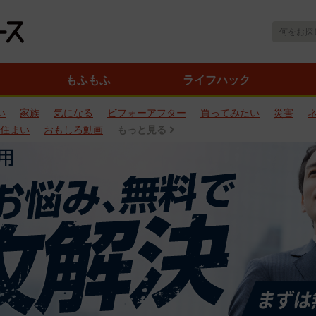
もふもふ
ライフハック
い
家族
気になる
ビフォーアフター
買ってみたい
災害
住まい
おもしろ動画
もっと見る