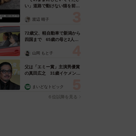
い」道路で動けない猫を前に
返された一言… 懸命に生き
ようとした4日間 「命の重
渡辺 晴子
さはみんな同じ」保護団体代
表の訴え
72歳父、軽自動車で新潟から
四国まで 65歳の母と2人で
3泊4日の旅 パーキングの休
憩まで分刻み… 「大学生で
山岡 もと子
も組まねえよ！」
父は「エミー賞」主演男優賞
の真田広之 31歳イケメン俳
優が長髪ヒゲのワイルド近影
「ガチヒロさんそっくり」
まいどなトピック
「新たな一面もステキ」
６位以降を見る