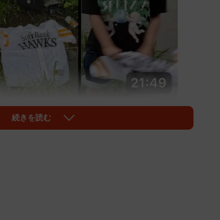
続きを読む
1/2
したら大事な私物が大量に捨てられてる【ドッキリ】」のサムネイ
be/OpYDNclvHLU?si=34EU8Ju07YXliY52）
バーグループ「チャンネルがーどまん」が5月1日に配信