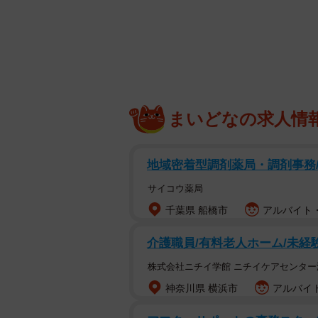
した動画に批判が殺到している。プ
ニフォームなどを川に捨てる、とい
事態になっている。
動画のタイトルは「川でゴミ拾いし
メンバーのがーどまんがは4月下旬に
まいどなの求人情
が“炎上”したばかりで、そのみそぎ
がーどまんが大切にしている私物を
地域密着型調剤薬局・調剤事務
て笑うという内容だった。
サイコウ薬局
千葉県 船橋市
アルバイト・
この中で、2022年にソフトバンク
られた。チャンネルのファンからは
介護職員/有料老人ホーム/未経
の類とはいえ球団への敬意を欠いた
株式会社ニチイ学館 ニチイケアセンター
けど始球式で投げた人にユニフォー
神奈川県 横浜市
アルバイト
でもらっといてユニフォーム捨てる