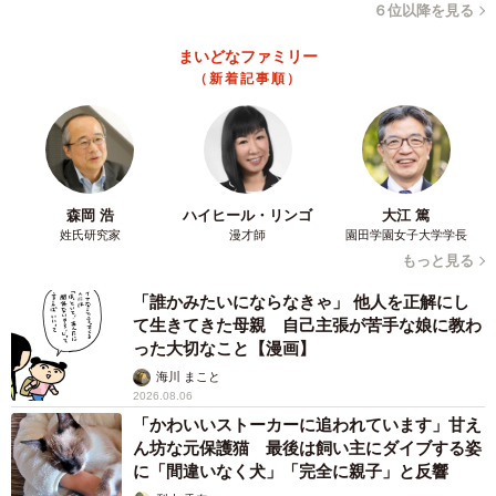
６位以降を見る
思います。
まいどなファミリー
（新着記事順）
ただ、（いろいろと批判はあるものの）知事自身への人気
は根強くあると思いますので、7月の都知事選は乗り切れる
ように思いますが、「自身がイニシアティブを取って、国
政を動かす」という目論見については、大きく見直しを迫
られると思います。
森岡 浩
ハイヒール・リンゴ
大江 篤
姓氏研究家
漫才師
園田学園女子大学学長
もっと見る
▽今後の政局については、現時点ですぐさま「岸田降ろ
し」にはならないと思いますが、「岸田首相では次の選挙
「誰かみたいにならなきゃ」 他人を正解にし
は戦えない」との不安が広がったことや、派閥問題での対
て生きてきた母親 自己主張が苦手な娘に教わ
った大切なこと【漫画】
応等で、党内に次期総裁として岸田氏を推す思いとインセ
海川 まこと
ンティブは少なくなっていると思います。
2026.08.06
「かわいいストーカーに追われています」甘え
▽自公内では、解散・総選挙は秋以降を求める声が多いと
ん坊な元保護猫 最後は飼い主にダイブする姿
に「間違いなく犬」「完全に親子」と反響
言われますが、総裁選を巡っても、様々な思惑がうごめい