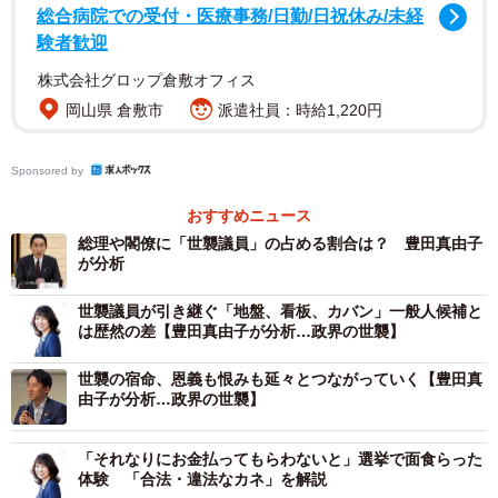
総合病院での受付・医療事務/日勤/日祝休み/未経
験者歓迎
▽“政治とカネ”の問題をはじめとする自民党への逆風は大き
株式会社グロップ倉敷オフィス
く、それも、「お灸を据えたい」といったレベルの話では
岡山県 倉敷市
派遣社員：時給1,220円
なく、「もういい、期待しない」という諦観や呆れに近い
思いを持つ有権者も多い印象を受けました。そういったこ
Sponsored by
とを、自民党がどれくらい危機感を持って深刻に受けとめ
ているか、が肝心で、今までのように「ここをじっとやり
おすすめニュース
過ごせば、有権者はそのうち忘れる」と思っていたら、大
総理や閣僚に「世襲議員」の占める割合は？ 豊田真由子
が分析
変なことになると思います。
世襲議員が引き継ぐ「地盤、看板、カバン」一般人候補と
▽立憲民主党の公認候補が全勝し、それ自体は大いに評価
は歴然の差【豊田真由子が分析…政界の世襲】
すべきことだと思いますが、一方で、自民党への逆風とい
世襲の宿命、恩義も恨みも延々とつながっていく【豊田真
う敵失の面も強く、立憲に政権を担ってほしい、といった
由子が分析…政界の世襲】
強い全面的支持の表れということでもないように思われま
す。「政治改革」を求める声は大きいと思いますが、「政
「それなりにお金払ってもらわないと」選挙で面食らった
体験 「合法・違法なカネ」を解説
権交代」へのハードルはまた別にあり、国の舵取りをでき