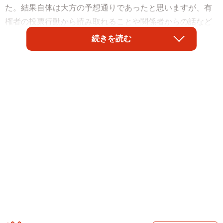
た。結果自体は大方の予想通りであったと思いますが、有
権者の投票行動から読み取れることや関係者からの話など
も踏まえ、結果の分析や日本政治の問題点、今後への影響
続きを読む
等について、考えてみたいと思います。
【ポイント】