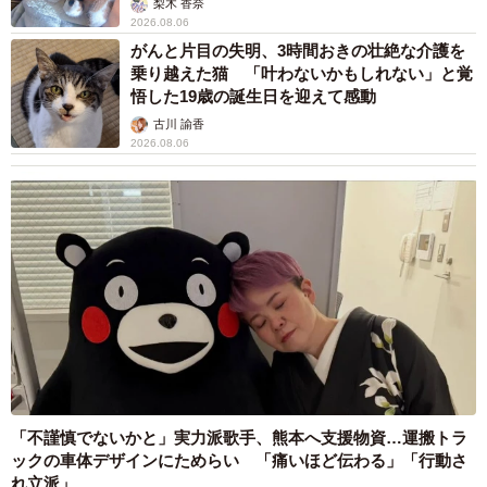
梨木 香奈
ています。ただ、政局が一大事なのは政治家にとってだけ
2026.08.06
であり、国民が望んでいることは、あくまでも、山積する
がんと片目の失明、3時間おきの壮絶な介護を
課題にきちんと取り組み、国民生活の不安に応え、より良
乗り越えた猫 「叶わないかもしれない」と覚
悟した19歳の誕生日を迎えて感動
い政策を実現してくれることだ、ということを認識する必
古川 諭香
要があると思います。
2026.08.06
「不謹慎でないかと」実力派歌手、熊本へ支援物資…運搬トラ
ックの車体デザインにためらい 「痛いほど伝わる」「行動さ
れ立派」