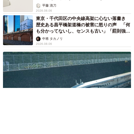
平藤 清刀
2026.08.06
東京・千代田区の中央線高架に心ない落書き
歴史ある昌平橋架道橋の被害に怒りの声 「何
も分かってないし、センスも古い」「罰則強化
して」
中将 タカノリ
2026.08.06
もしかすると「下山ダッシュ」 リニア中央新幹線の長野県
駅 在来線との乗り継ぎなし→なら走れば間に合うんじゃな