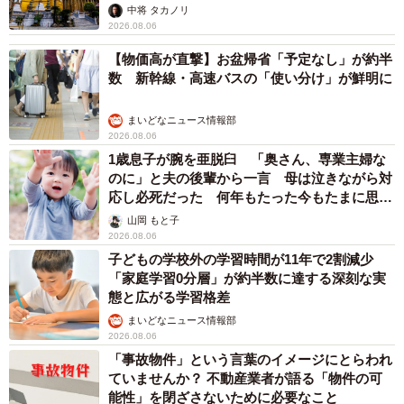
中将 タカノリ
2026.08.06
【物価高が直撃】お盆帰省「予定なし」が約半
数 新幹線・高速バスの「使い分け」が鮮明に
まいどなニュース情報部
2026.08.06
1歳息子が腕を亜脱臼 「奥さん、専業主婦な
のに」と夫の後輩から一言 母は泣きながら対
応し必死だった 何年もたった今もたまに思い
出し…
山岡 もと子
2026.08.06
子どもの学校外の学習時間が11年で2割減少
「家庭学習0分層」が約半数に達する深刻な実
態と広がる学習格差
まいどなニュース情報部
2026.08.06
「事故物件」という言葉のイメージにとらわれ
ていませんか？ 不動産業者が語る「物件の可
能性」を閉ざさないために必要なこと