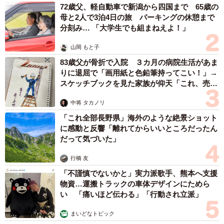
は実績のある与党議員も多いこと、維新等の独自性もあり
72歳父、軽自動車で新潟から四国まで 65歳の
「完全な野党共闘」は難しいこと、比例投票がある総選挙
母と2人で3泊4日の旅 パーキングの休憩まで
分刻み… 「大学生でも組まねえよ！」
では存在感を示すために共産党も独自候補を立てる必要が
あること、等々から、全国で直ちに同じことが起こるとは
山岡 もと子
いえないと思います。
83歳父が骨折で入院 ３カ月の病院生活があま
りに退屈で「画用紙と色鉛筆持ってこい！」→
▽東京15区の得票順位を見ても、やはり、衆院小選挙区
スケッチブックを見た家族が仰天「これ、売れ
ますよ…」
は、参院全国比例や参院複数区のように、「地元に関係の
中将 タカノリ
無い有名人が、突然来て勝てる」わけではなく、やはり
「これ全部長野県」海外のような絶景ショット
「地元で活動を続け根付いている／地元出身等で熱心な人
に感動と反響「離れてからいいところだったん
脈がある」といった候補が強いといえると思います。
だって気づいた」
行橋 友
▽小池都知事の求心力に疑問符がついたと言われますが、
「不謹慎でないかと」実力派歌手、熊本へ支援
そもそも、勝利した八王子市長選や江東区長選は、「自
物資…運搬トラックの車体デザインにためら
公」＋「小池都知事」が結束することで勝利しており、
い 「痛いほど伝わる」「行動され立派」
別々に候補を立てた目黒区長選では敗北したことも踏まえ
まいどなトピック
れば、やはり両者の連携が無いと厳しい、ということだと