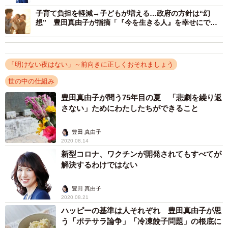
ると信頼されるに足る実力を付けることが求められます。
子育て負担を軽減→子どもが増える…政府の方針は“幻
想” 豊田真由子が指摘「『今を生きる人』を幸せにでき
ない国が、少子化対策などできるのか」
▽低い投票率（東京40.70%、島根54.62%、長崎35.45%）
の理由は、補選であること、連休の中日であること、自公
の候補者がいないところは、投票に行かない有権者も多か
「明けない夜はない」～前向きに正しくおそれましょう
ったと推察されること、長崎はなくなる選挙区であるこ
世の中の仕組み
と、等が考えられますが、そもそも、「与党も野党も含
豊田真由子が問う75年目の夏 「悲劇を繰り返
め、政治全体への諦観・嫌悪」といったものも、感じま
さない」ためにわたしたちができること
す。
豊田 真由子
2020.08.14
▽有権者の支持政党別の投票先データ（末尾に掲載）が興
新型コロナ、ワクチンが開発されてもすべてが
味深いです。野党候補の勝利に必要とされる「9:6:3の法則
解決するわけではない
（野党支持層の9割、無党派層の6割、保守層の3割を獲得す
豊田 真由子
れば、野党候補が勝てる）」というものがあります。現下
2020.08.21
の政党支持率から考えれば、野党候補は「自分の属する政
ハッピーの基準は人それぞれ 豊田真由子が思
党の支持層の票」だけでは勝てないわけで、「あまり過激
う「ポテサラ論争」「冷凍餃子問題」の根底に