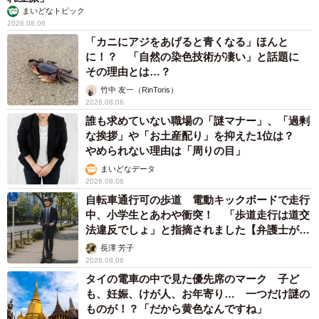
まいどなトピック
2026.08.06
「カニにアジをあげると青くなる」ほんと
に！？ 「自然の染色技術が凄い」と話題に
その理由とは…？
竹中 友一（RinToris）
2026.08.06
誰も求めていない職場の「謎マナー」、「過剰
な挨拶」や「お土産配り」を抑えた1位は？
やめられない理由は「周りの目」
まいどなデータ
2026.08.06
自転車通行可の歩道 電動キックボードで走行
中、小学生とあわや衝突！ 「歩道走行は道交
法違反でしょ」と指摘されました【弁護士が解
説】
長澤 芳子
2026.08.06
タイの電車の中で見た優先席のマーク 子ど
も、妊娠、けが人、お年寄り… 一つだけ謎の
ものが！？「だから黄色なんですね」