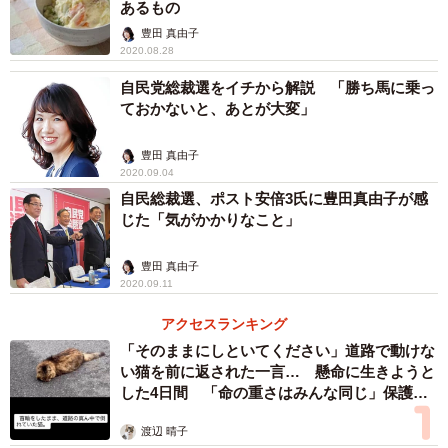
あるもの
でなく、保守層や無党派からも票を得られる候補」が重宝
豊田 真由子
されます。3選挙区とも、勝った候補者は、与党票の一部
2020.08.28
と、そして無党派の票を相当数取っており、絶対数が多い
自民党総裁選をイチから解説 「勝ち馬に乗っ
無党派層の動向が勝敗を左右するともいえます。
ておかないと、あとが大変」
▽一方で、「与党だけではなく、結局のところ、野党も世
豊田 真由子
襲候補が強い」という、日本政治の根深い問題が露呈した
2020.09.04
自民総裁選、ポスト安倍3氏に豊田真由子が感
ともいえます。島根、長崎とも、立憲の候補は、由緒正し
じた「気がかかりなこと」
き世襲で、知名度があり、父親は自民党所属だった時期も
あり、その子どもは「野党票」と「保守系」の両方の票が
豊田 真由子
取れるという強みがありました。
2020.09.11
アクセスランキング
▽「野党が選挙協力して、一騎打ちなら勝てる」との認識
「そのままにしといてください」道路で動けな
が高まっているかと思いますが、本選である総選挙では、
い猫を前に返された一言… 懸命に生きようと
した4日間 「命の重さはみんな同じ」保護団
そう簡単にはいかないと思います。今回の島根は、「与党
体代表の訴え
新人vs地元で実績のある世襲野党候補」であり、他地域で
渡辺 晴子