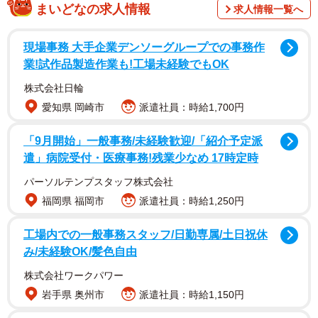
まいどなの求人情報
求人情報一覧へ
・自民への不信は相当深刻だが、立憲への全面的支持でも
ない
現場事務 大手企業デンソーグループでの事務作
・政治全体への諦め
業!試作品製造作業も!工場未経験でもOK
・衆院小選挙区では、「地元に根付いている候補」が強い
株式会社日輪
・“野党だけど保守系”は強い
愛知県 岡崎市
派遣社員：時給1,700円
・無党派層の動向がカギ
・投票してもらうには、「押し付け」ではなく、有権者自
「9月開始」一般事務/未経験歓迎/「紹介予定派
遣」病院受付・医療事務!残業少なめ 17時定時
身が「その候補者をよいと思い、心を動かされること」が
必要
パーソルテンプスタッフ株式会社
・結局、野党も世襲頼み
福岡県 福岡市
派遣社員：時給1,250円
・総選挙での野党共闘は容易ではない
工場内での一般事務スタッフ/日勤専属/土日祝休
・小池都知事も単独支援では勝てない
み/未経験OK/髪色自由
・“ポスト岸田”の動きが始動
株式会社ワークパワー
・政局が一大事なのは政治家だけ
岩手県 奥州市
派遣社員：時給1,150円
【考察】