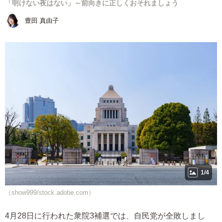
「明けない夜はない」～前向きに正しくおそれましょう
豊田 真由子
1/4
（show999/stock.adobe.com）
4月28日に行われた衆院3補選では、自民党が全敗しまし