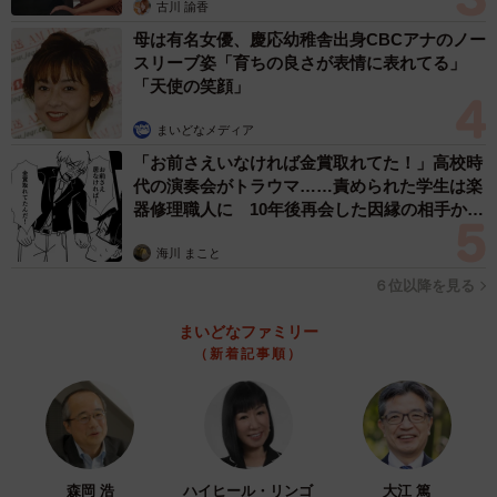
古川 諭香
それはもう、感激もひとしおでした。長いこと、眺めて
母は有名女優、慶応幼稚舎出身CBCアナのノー
はニヤニヤしてました！
スリーブ姿「育ちの良さが表情に表れてる」
「天使の笑顔」
#多分私しかやってない
まいどなメディア
「お前さえいなければ金賞取れてた！」高校時
ガンダムのエンブレムをインテリアに✨
代の演奏会がトラウマ……責められた学生は楽
pic.twitter.com/tIfdcjDtjL
器修理職人に 10年後再会した因縁の相手から
思わぬ申し出【漫画】
— 【なみお】 (@wavemomchan)
April 17, 2024
海川 まこと
６位以降を見る
──達成感が凄そうです。エンブレムの解説をお願いしま
す。
まいどなファミリー
（新着記事順）
ガンダムといえば連邦とジオン、アムロとシャアなの
で、それぞれのエンブレム、そして逆襲のシャアで登場し
たモビルスーツ、アムロのνガンダム（ニューガンダム）
と、シャアのサザビーのマークにしました。
森岡 浩
ハイヒール・リンゴ
大江 篤