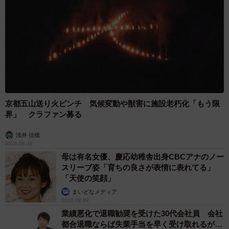
3/5
編み図を作り直して新しく編み直しました（提供：【なみお】さん）
実は、なみおさんが話題になったガンダムエンブレムを
編んだのは２回目です。「もともと同じデザインのもの
を、家の小窓に掛けるタペストリーにしていたんですが、
日焼けして色が変わってしまったので、編み図を作り直し
京都五山送り火ピンチ 気候変動や獣害に施設老朽化「もう限
界」 クラファン募る
て２年ほど前に新しく編み直しました。完成してみたら少
し小さくなったので、ダイニングテーブルのサイドテーブ
浅井 佳穂
ルにかけています。もちろん今も、使っていますよ」。Ｘ
2026.08.09
母は有名女優、慶応幼稚舎出身CBCアナのノー
には、ほかにも編み物の固定観念にとらわれない斬新な作
スリーブ姿「育ちの良さが表情に表れてる」
品がたくさんあります。
「天使の笑顔」
まいどなメディア
2026.08.09
業績悪化で退職勧奨を受けた30代会社員 会社
都合退職ならば失業手当を早く受け取れるが…