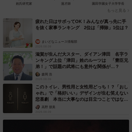
姓氏研究家
漫才師
園田学園女子大学学長
◇ ◇
もっと見る
疲れた日はサボってOK！みんなが真っ先に手
を抜く家事ランキング 2位は「掃除」1位は？
まいどなニュース情報部
2026.08.09
滋賀が生んだ大スター、ダイアン津田 名字ラ
ンキング上位「津田」姓のルーツは 「豊臣兄
弟！」で話題の武将にも意外な関係が…？
森岡 浩
2026.08.09
このトイレ、男性用と女性用どっち！？「おし
ゃれ」で「格好いい」デザインが生む笑えない
悲喜劇 本当に大事なのは目立つことではな
く…
高野 朋美
2026.08.09