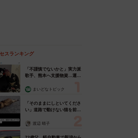
セスランキング
「不謹慎でないかと」実力派
歌手、熊本へ支援物資…運搬
トラックの車体デザインにた
めらい 「痛いほど伝わる」
まいどなトピック
「行動され立派」
「そのままにしといてくださ
い」道路で動けない猫を前に
返された一言… 懸命に生き
ようとした4日間 「命の重
渡辺 晴子
さはみんな同じ」保護団体代
表の訴え
72歳父、軽自動車で新潟から