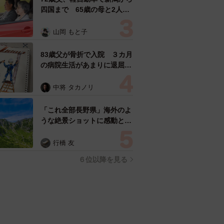
四国まで 65歳の母と2人で
3泊4日の旅 パーキングの休
憩まで分刻み… 「大学生で
山岡 もと子
も組まねえよ！」
83歳父が骨折で入院 ３カ月
の病院生活があまりに退屈で
「画用紙と色鉛筆持ってこ
い！」→スケッチブックを見
中将 タカノリ
た家族が仰天「これ、売れま
すよ…」
「これ全部長野県」海外のよ
うな絶景ショットに感動と反
響「離れてからいいところだ
ったんだって気づいた」
行橋 友
６位以降を見る