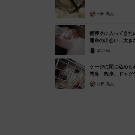
松田 義人
捕獲器に入ってきた
運命の出会い…大き
渡辺 陽
ケージに閉じ込めら
悪臭 散歩、ドッグ
松田 義人