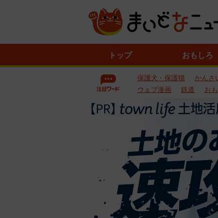
ニ
トップ
おもしろ
ュ
ー
保護犬・保護猫
かんさ
ス
一
ウェブ漫画
鉄道
おも
覧