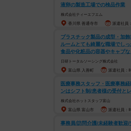
液卵の製造工場での検品作業
株式会社ティーエフエム
香川県 善通寺市
派遣社員：
プラスチック製品の成型・加飾業
ルームとても綺麗な職場でしっ
食品や化粧品の容器やキャプな
日研トータルソーシング株式会社
富山県 入善町
派遣社員：時
医療事務スタッフ・医療事務経験
ンはシフト制/患者様の受付と
株式会社ホットスタッフ富山
富山県 富山市
派遣社員：時
事務員/訪問介護/未経験者歓迎