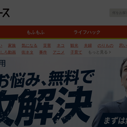
もふもふ
ライフハック
い
家族
気になる
災害
ネコ
観光
夫婦
のりもの
思い
しろ動画
街ネタ
事件
アニメ
子育て
もっと見る