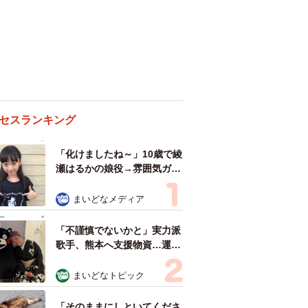
セスランキング
「化けましたね～」10歳で綾
瀬はるかの娘役→雰囲気ガラ
リの18歳に成長 「メイクで
雰囲気が」「宝塚に入れそ
まいどなメディア
う」
「不謹慎でないかと」実力派
歌手、熊本へ支援物資…運搬
トラックの車体デザインにた
めらい 「痛いほど伝わる」
まいどなトピック
「行動され立派」
「そのままにしといてくださ