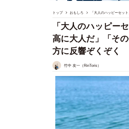
トップ
おもしろ
「大人のハッピーセット
「大人のハッピーセ
高に大人だ」「その
方に反響ぞくぞく
竹中 友一（RinToris）