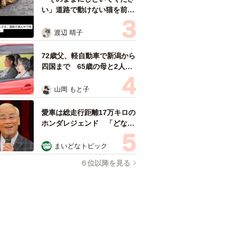
い」道路で動けない猫を前に
返された一言… 懸命に生き
ようとした4日間 「命の重
渡辺 晴子
さはみんな同じ」保護団体代
表の訴え
72歳父、軽自動車で新潟から
四国まで 65歳の母と2人で
3泊4日の旅 パーキングの休
憩まで分刻み… 「大学生で
山岡 もと子
も組まねえよ！」
愛車は総走行距離17万キロの
ホンダレジェンド 「どなた
か欲しい方が居たら」 大御
所漫才師が譲渡の意向
まいどなトピック
６位以降を見る