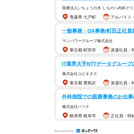
医療法人いちょうの木 しちのへ内科クリ
青森県 七戸町
アルバイト・
一般事務・OA事務/町田正社
マンパワーグループ株式会社
東京都 町田市
派遣社員：時
IT業界大手NTTデータグルー
株式会社ユビキタス
東京都 豊島区
派遣社員：時
外科病院での医療事務のお仕事
株式会社パソナ
岐阜県 岐阜市
正社員：時給
Sponsored by