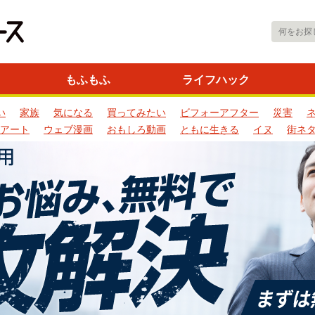
もふもふ
ライフハック
い
家族
気になる
買ってみたい
ビフォーアフター
災害
アート
ウェブ漫画
おもしろ動画
ともに生きる
イヌ
街ネ