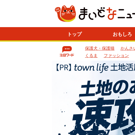
ニ
トップ
おもしろ
ュ
ー
保護犬・保護猫
かんさ
ス
一
くるま
ファッション
覧