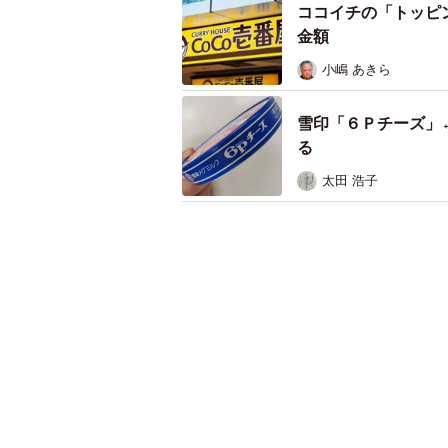
ココイチの「トッピ
金額
小嶋 あきら
雪印「６Ｐチーズ」
る
太田 浩子