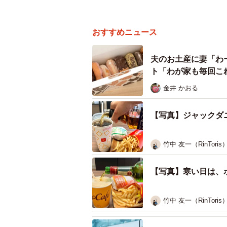
おすすめニュース
夫のお土産に妻「わ
ト「わが家も毎回こ
金井 かおる
【写真】ジャックダ
竹中 友一（RinToris
【写真】寒い日は、
竹中 友一（RinToris