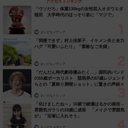
アクセスランキング
「ウソだろ」体重130kgの女性芸人オダウエダ
植田 大学時代のほっそり姿に「マジで」
まいどなメディア
「我慢できず」村上佳菜子、イケメン夫と全力
ハグ「可愛いふたり」「素敵なご夫婦」
まいどなメディア
「だんだん時代劇俳優みたく…」国民的バンド
の55歳ボーカリスト 競馬界の57歳レジェンド
らとの「夏祭り満喫ショット」に驚きの声続々
まいどなトピック
「化けましたね～」10歳で綾瀬はるかの娘役→
雰囲気ガラリの18歳に成長 「メイクで雰囲気
2/5
が」「宝塚に入れそう」
ジャックダニエルでも ※でんかさん提供
まいどなメディア