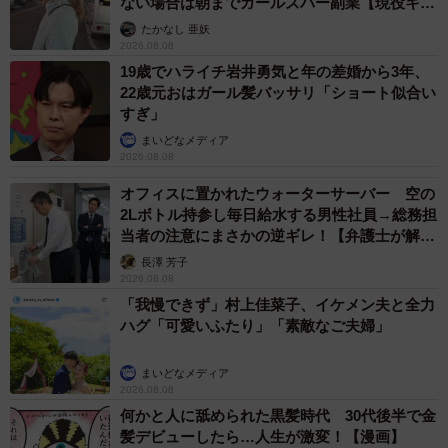
ない場合は朝までガールズバー副業【現役キャ
行っているといっても過言ではありません。揚げたてポテ
ストに取材】
たかなし 亜妖
トもしなしなポテトも好きですし、シャカシャカポテトの
2026.08.08
時期はいつもご機嫌です。テイクアウトでは、自前でタル
19歳でハライチ岩井勇気と年の差婚から3年、
22歳元おはガール髪バッサリ「ショート似合い
タルソースやハーブ系のケチャップを用意して楽しんでい
すぎ」
ます。
まいどなメディア
2026.08.08
――ウイスキーをお好きになったきっかけは？また、どん
オフィスに置かれたウォーターサーバー 空の
なところが魅力だと感じますか？
2Lボトル持参し毎日給水する男性社員→総務担
当者の注意にまさかの逆ギレ！【弁護士が解
説】
でんかさん：もともとお酒を飲むのが好きだったのです
長澤 芳子
2026.08.08
が、自分が口にするお酒がどのように作られてるのか気に
「我慢できず」村上佳菜子、イケメン夫と全力
なって勉強をはじめました。ウイスキーは生産される地
ハグ「可愛いふたり」「素敵なご夫婦」
域・製造工程によって数多の種類が生み出され、ストレー
トで飲んだり割り材と組み合わせたりして、いろんな変化
まいどなメディア
2026.08.08
を楽しめて飽きないところが好きです。
何かと人に舐められた黒髪時代 30代後半で金
髪デビューしたら…人生が激変！【漫画】