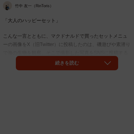
竹中 友一（RinToris）
「大人のハッピーセット」
こんな一言とともに、マクドナルドで買ったセットメニュ
ーの画像をX（旧Twitter）に投稿したのは、磯遊びや素潜り
で海の生物を観察、そこで撮影した写真をSNSに投稿する
などの活動を行っているでんかさん（
@K_theHermit
）。
続きを読む
“ハッピーセット”
といえば、おもちゃなどのグッズがおま
けでもらえ、子供に大人気のマックの定番メニューです。
ところが、今回でんかさんが紹介するのは“大人の”ハッピー
セット。一体どんなセットなのかというと――。