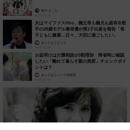
――今回投稿されたメーカーズマークやジャックダニエル
の他に、マックと合わせる時にオススメのウイスキーはあ
海川 まこと
2026.08.08
りますか？
夫はマイファスHiro、義父母も義兄も超有名歌
手の28歳モデル兼俳優が第1子出産を報告「母
でんかさん：他にはスプライトとデュワーズ・ホワイトラ
子ともに健康…日々、大切に過ごしたい」
ベル（スコットランド産のブレンデッドウイスキー）の組
まいどなトピック
み合わせもよくやります。また、いつもと違う１杯を楽し
2026.08.08
お盆明けは介護相談が3割増加 帰省時に確認
みたい時は、ホットコーヒーにジェムソン（アイルランド
したい「離れて暮らす親の異変」チェックポイ
産のウイスキーブランド）を入れてアイリッシュコーヒー
ントは？
にしてます。冬にやると体の芯から暖まります。
まいどなニュース情報部
2026.08.08