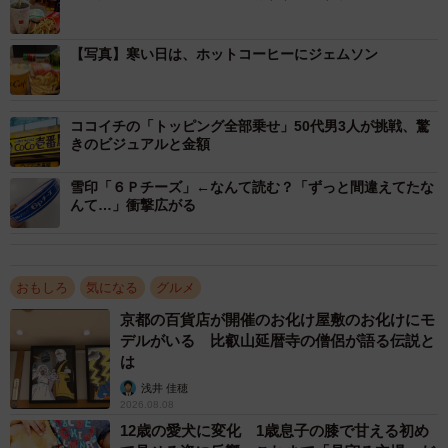
の中にアメリカはケンタッキー州で作られるバーボンウイ
スキー・メーカーズマークを、どばどばを注ぎ込んでいる
【写真】寒い日は、ホットコーヒーにジェムソン
ではありませんか。
ココイチの「トッピング全部乗せ」50代男3人が挑戦、驚
定番のセットを持ち帰って、ドリンクにお酒を加えると
きのビジュアルと金額
は、まさに大人だけの贅沢！
雪印「６Ｐチーズ」←なんて読む？「ずっと間違えてたな
んて…」衝撃広がる
このようなでんかさんの投稿に対し、リプ欄にはさまざま
な反響の声が寄せられています。
おもしろ
気になる
グルメ
「うわ、最高に大人だ！」
「そのハッピーじゃなーーーい」
京都の百貨店が開催のお化け屋敷のお化けにモ
デルがいる 比叡山延暦寺の僧侶が語る伝説と
「バーボンコークハイにメーカーズマークはなかなかシャ
は
レてる」
浅井 佳穂
「メーカーズマークの注ぎ方が男らしすぎて惚れそうで
2026.08.08
す」
12歳の愛犬に変化 1歳息子の膝で甘える初め