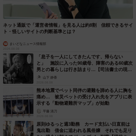
ネット通販で「運営者情報」を見る人は約8割 信頼できるサイ
ト・怪しいサイトの判断基準とは？
まいどなニュース情報部
2026.08.08
「息子を一人にしてきたんです、帰らない
と」 施設に入った90歳母、障害のある60歳次
男との暮らしは行き詰まり…【司法書士の現場
から】
山下 静香
3/5
2026.08.08
熊本地震でペット同伴の避難を諦める人に胸を
漁港でもマック ※でんかさん提供
痛め… 被災ペットの受け入れ先をアプリに表
示する「動物避難所マップ」が始動
――マクドナルドのフードのなかで、特にお酒に合わせた
平藤 清刀
いと思うものは？
2026.08.08
原則ゆるっと週3勤務 カード支払い日直前は
鬼出勤 借金に追われる風俗嬢 それでも足り
でんかさん：ポテトです。ポテトを食べるためにマックに