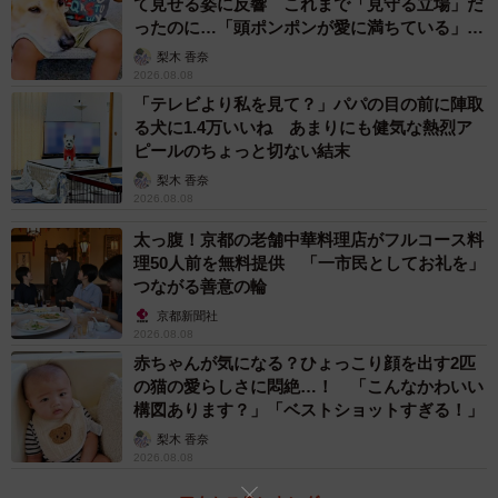
て見せる姿に反響 これまで「見守る立場」だ
「その手があったか！！」
ったのに…「頭ポンポンが愛に満ちている」
「私も最近ヤりますね。夜の大人のマック」
「尊…」
梨木 香奈
2026.08.08
大人のハッピーセット
pic.twitter.com/LfgVj5gLaX
「テレビより私を見て？」パパの目の前に陣取
る犬に1.4万いいね あまりにも健気な熱烈ア
ピールのちょっと切ない結末
— でんか (@K_theHermit)
April 9, 2024
梨木 香奈
スプライトやコーヒーに、スコッチやアイリッシ
2026.08.08
ュを入れるのもオススメ
太っ腹！京都の老舗中華料理店がフルコース料
理50人前を無料提供 「一市民としてお礼を」
さらに、この投稿の翌日、でんかさんは「２日連続マック
つながる善意の輪
が許されるのが大人」と、再び写真を投稿。
京都新聞社
2026.08.08
赤ちゃんが気になる？ひょっこり顔を出す2匹
の猫の愛らしさに悶絶…！ 「こんなかわいい
構図あります？」「ベストショットすぎる！」
梨木 香奈
2026.08.08