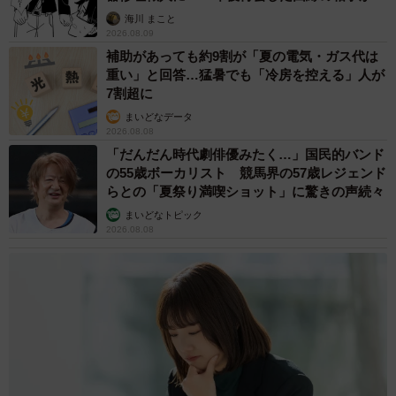
思わぬ申し出【漫画】
海の生物観察の活動でよく海に行くのですが、海から上が
海川 まこと
2026.08.09
ったあとに自宅でポテトとナゲットとバーガーをコークハ
補助があっても約9割が「夏の電気・ガス代は
イと共に流し込んだら痺れます。あとは今回のように休日
重い」と回答…猛暑でも「冷房を控える」人が
の前夜はマックでお手軽に１杯やりがちです。車通勤なの
7割超に
でドライブスルーで受け取ってウキウキで帰ります。
まいどなデータ
2026.08.08
「だんだん時代劇俳優みたく…」国民的バンド
の55歳ボーカリスト 競馬界の57歳レジェンド
らとの「夏祭り満喫ショット」に驚きの声続々
まいどなトピック
2026.08.08