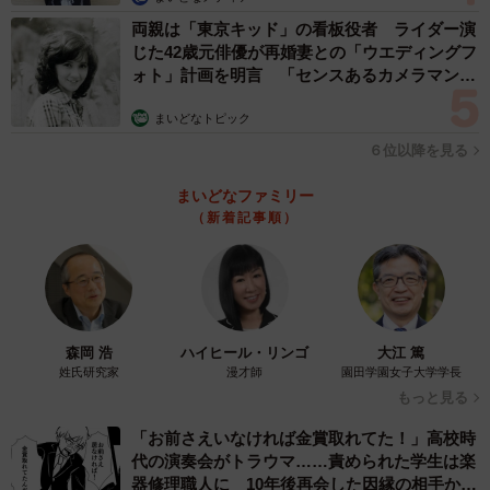
両親は「東京キッド」の看板役者 ライダー演
今度は、同じくアメリカでもテネシー州で作られるウイス
じた42歳元俳優が再婚妻との「ウエディングフ
キー・ジャックダニエルをコーラに投入しています。
ォト」計画を明言 「センスあるカメラマン求
む」
まいどなトピック
でんかさんは、「３日に１回は食べる」ほどマック好きだ
６位以降を見る
といいます。また、ウイスキー検定２級を取得するほどウ
イスキーもお好きだそう。マックにウイスキーは、まさに
まいどなファミリー
でんかさんにとって、至極のコラボレーションといえそう
（新着記事順）
です。
そんなでんかさんに詳しくお話を伺いました。
森岡 浩
ハイヒール・リンゴ
大江 篤
――どこで、どのような時にマックをよく食べますか？
姓氏研究家
漫才師
園田学園女子大学学長
もっと見る
でんかさん：一番よく食べるタイミングは仕事のお昼休憩
「お前さえいなければ金賞取れてた！」高校時
です。もちろんお酒はいれませんが（笑）。体を動かす業
代の演奏会がトラウマ……責められた学生は楽
務の日だとポテトとコーラが染み渡って最高です。また、
器修理職人に 10年後再会した因縁の相手から