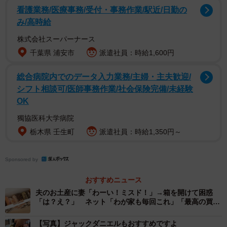
看護業務/医療事務/受付・事務作業/駅近/日勤の
み/高時給
1/5
株式会社スーパーナース
コーラにバーボンを豪快に投入！ ※でんかさん提供
千葉県 浦安市
派遣社員：時給1,600円
総合病院内でのデータ入力業務/主婦・主夫歓迎/
シフト相談可/医師事務作業/社会保険完備/未経験
OK
獨協医科大学病院
栃木県 壬生町
派遣社員：時給1,350円～
Sponsored by
おすすめニュース
夫のお土産に妻「わーい！ミスド！」→箱を開けて困惑
「は？え？」 ネット「わが家も毎回これ」「最高の買い
写真に写っているのは、ハンバーガー、ポテト、コーラ。
方」
ですが、肝心なのはここから。なんとでんかさん、コーラ
【写真】ジャックダニエルもおすすめですよ