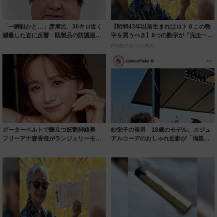
「一瞬誰かと…」彦摩呂、30キロ近く
【昭和43年以前生まれはロト６この数
減量した姿に反響 既製品の防護服が
字を買うべき】6つの数字が「完全一
着られると...
致」する方...
PR(株式会社MURA)
ガーターベルトで際立つ妖艶脚線美
紗栄子の長男 18歳のモデル、カジュ
フリーアナ森香澄がランジェリーモデ
アルコーデのおしゃれ近影が「両親の
ルに ｢PE...
いいとこ取...