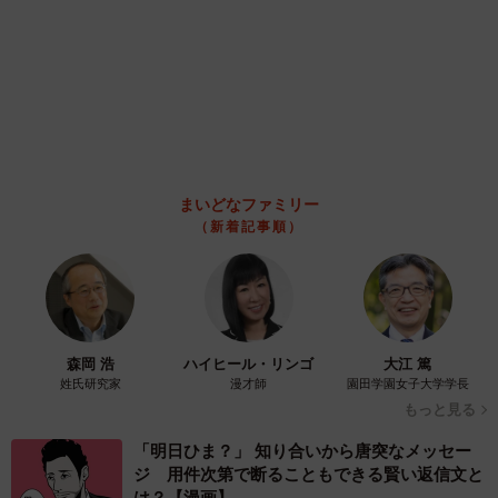
な挨拶」や「お土産配り」を抑えた1位は？
やめられない理由は「周りの目」
まいどなデータ
2026.08.06
自転車通行可の歩道 電動キックボードで走行
中、小学生とあわや衝突！ 「歩道走行は道交
法違反でしょ」と指摘されました【弁護士が解
説】
長澤 芳子
2026.08.06
タイの電車の中で見た優先席のマーク 子ど
も、妊娠、けが人、お年寄り… 一つだけ謎の
ものが！？「だから黄色なんですね」
中将 タカノリ
2026.08.06
【物価高が直撃】お盆帰省「予定なし」が約半
数 新幹線・高速バスの「使い分け」が鮮明に
まいどなニュース情報部
2026.08.06
1歳息子が腕を亜脱臼 「奥さん、専業主婦な