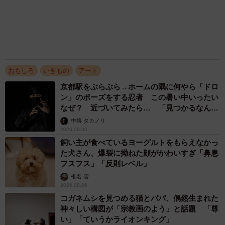
髪をバッサリと切った飼い主が帰宅すると→愛
犬たちの反応に「ワンコ様でも戸惑うのね
（笑）」「困り顔がかわいい」
ANNA
2026.08.06
「かわいいストーカーに追われています」甘え
ん坊な元保護猫 最後は飼い主にダイブする姿
に「間違いなく犬」「完全に親子」と反響
梨木 香奈
2026.08.06
アクセスランキング
「そのままにしといてください」道路で動けな
い猫を前に返された一言… 懸命に生きようと
した4日間 「命の重さはみんな同じ」保護団
体代表の訴え
渡辺 晴子
「不謹慎でないかと」実力派歌手、熊本へ支援
物資…運搬トラックの車体デザインにためら
い 「痛いほど伝わる」「行動され立派」