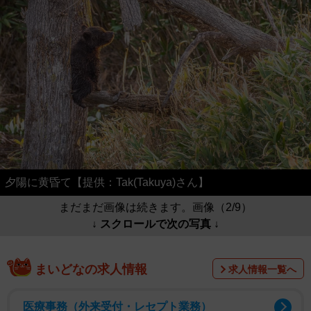
夕陽に黄昏て【提供：Tak(Takuya)さん】
まだまだ画像は続きます。画像（2/9）
↓ スクロールで次の写真 ↓
まいどなの求人情報
求人情報一覧へ
医療事務（外来受付・レセプト業務）