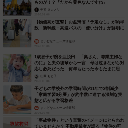
エジプトで自撮りしていたら、ガイドが「撮り
ますよ！」→ノリノリでポーズを取っていた
ら……スマホを返してもらえない 「日本人は
カモ代表かも」「私は6時間で3万円払った」
宮前 晶子
2026.08.06
「LINEのQRコードを添付して」社長をかたる
詐欺メール続々 社員を個人アカウントへ誘導
→最後は不正送金…求められる「だまされる前
提」の対策
井二 かける
2026.08.06
重みも歴史もズッシリ…出雲大社の日本最大級
「大しめ縄」が8年ぶり掛けかえ 伝統の「大
撚り合わせ」が28万回超再生「ほんとに圧巻」
まいどなニュース調査部
2026.08.06
「これ全部長野県」海外のような絶景ショット
に感動と反響「離れてからいいところだったん
だって気づいた」
行橋 友
2026.08.06