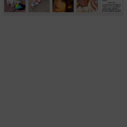
おもしろ
いきもの
アート
京都駅をぶらぶら→ホームの隅に何やら「ドロ
ン」のポーズをする忍者 この暑い中いったい
なぜ？ 近づいてみたら… 「見つかるなんて
未熟」
中将 タカノリ
2026.08.06
飼い主が食べているヨーグルトをもらえなかっ
た犬さん、爆裂に拗ねた顔がかわいすぎ「鼻息
フスフス」「反則レベル」
椎名 碧
2026.08.06
コガネムシを見つめる猫とパパ、偶然生まれた
神々しい構図が「宗教画のよう」と話題 「尊
い」「ていうかライオンキング」
梨木 香奈
2026.08.06