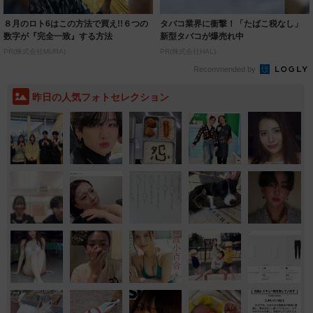
８月のロト6はこの方法で買え!!６つの
タバコ業界に衝撃！「たばこ税なし」
数字が『完全一致』する方法
新型タバコが爆売れ中
PR(株式会社MURA)
PR(株式会社HAL)
Recommended by
昨日の人気フォトセレクション