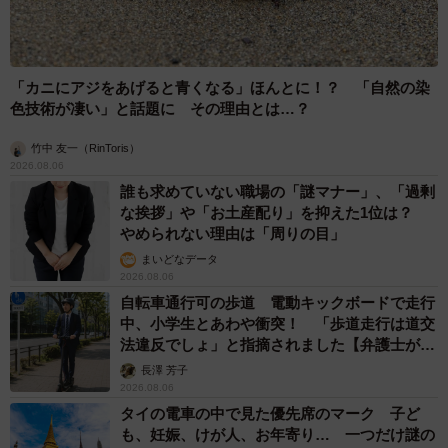
幹線の長野県駅 在来線との乗り継ぎなし→な
ら走れば間に合うんじゃない？ 惜しい位置関
係が反響
中将 タカノリ
2026.08.06
「なんじゃこりゃ！」「ロボ？」大阪・梅田にそびえる物体の
正体は？ 昭和の遺産を調査してみた結果…
太田 浩子
2026.08.06