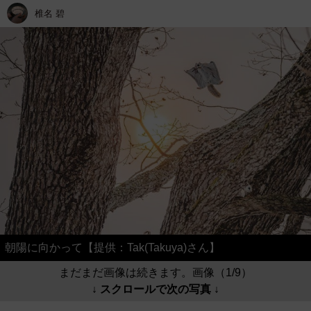
椎名 碧
朝陽に向かって【提供：Tak(Takuya)さん】
まだまだ画像は続きます。画像（1/9）
↓ スクロールで次の写真 ↓