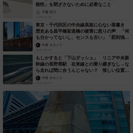
「ミステリーの女王」と呼ばれた作家の娘は
「2時間サスペンスの女王」 聞いていたのと
違う血液型に「私は誰の子なの？」【徹子の部
屋】
まいどなニュース
2026.08.06
「わぁ…姐さん…」「永遠にお美しい」 大女
優岩下志麻さん、写真家のインスタに登場
まいどなメディア
2026.08.05
「ふざけてません…真剣です」京都の老舗和菓
子店 次はカブトムシの幼虫 職人が手がけた
ゲテモノ和菓子 見事な造形に「気持ち悪いく
らいリアル」
中将 タカノリ
2026.08.05
【漫画】中学受験のリアル「あの子、最近見な
いね」…御三家を目指していたはずの家庭が消
えていく 限界を迎えた子を目の当りに
松波 穂乃圭
2026.08.05