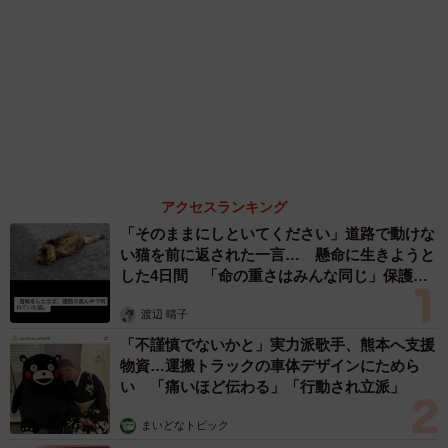
森岡 浩
ハイヒール・リンゴ
大江 篤
姓氏研究家
漫才師
園田学園女子大学学長
もっと見る
「明日ひま？」 知り合いから唐突なメッセー
ジ 用件次第で断ることもできる賢い返信文と
は？【漫画】
海川 まこと
2026.08.06
「誰かみたいにならなきゃ」 他人を正解にし
て生きてきた母親 自己主張が苦手な娘に教わ
った大切なこと【漫画】
海川 まこと
2026.08.06
がんと片目の失明、3時間おきの壮絶な介護を
乗り越えた猫 「叶わないかもしれない」と覚