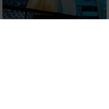
市販薬のオーバードーズ対策で改正薬機法が5
月に施行、かぜ薬を購入した人の約6割が「法
改正を認知」乱用防止の指定成分とは？
まいどなニュース情報部
2026.08.05
紗栄子の長男 18歳のモデル、カジュアルコーデのおしゃれ近
影が「両親のいいとこ取りの美しいお顔立ち」 9歳に渡英し全
寮制カレッジで学ぶ
まいどなメディア
2026.08.05