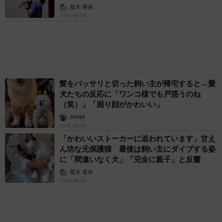
まいどなトピック
72歳父、軽自動車で新潟から四国まで 65歳の
母と2人で3泊4日の旅 パーキングの休憩まで
分刻み… 「大学生でも組まねえよ！」
山岡 もと子
83歳父が骨折で入院 ３カ月の病院生活があま
りに退屈で「画用紙と色鉛筆持ってこい！」→
スケッチブックを見た家族が仰天「これ、売れ
ますよ…」
中将 タカノリ
「これ全部長野県」海外のような絶景ショット
に感動と反響「離れてからいいところだったん
だって気づいた」
行橋 友
６位以降を見る
まいどなファミリー
（新着記事順）