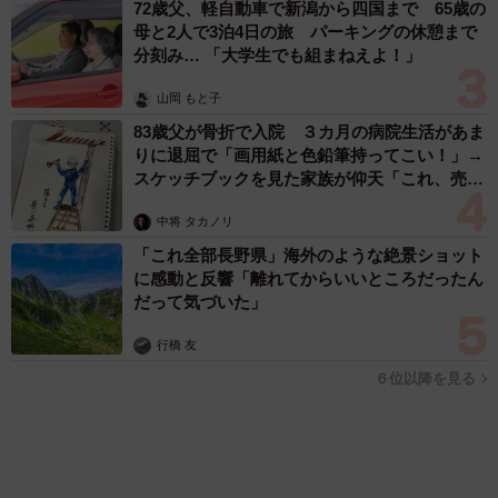
悟した19歳の誕生日を迎えて感動
古川 諭香
2026.08.06
「カニにアジをあげると青くなる」ほんとに！？ 「自然の染
色技術が凄い」と話題に その理由とは…？
竹中 友一（RinToris）
2026.08.06
誰も求めていない職場の「謎マナー」、「過剰