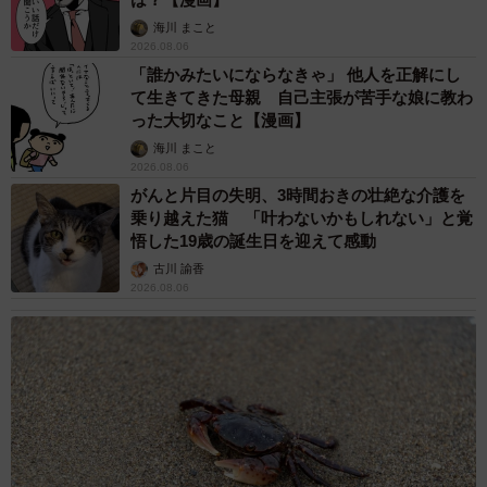
のに」と夫の後輩から一言 母は泣きながら対
応し必死だった 何年もたった今もたまに思い
出し…
山岡 もと子
2026.08.06
子どもの学校外の学習時間が11年で2割減少
「家庭学習0分層」が約半数に達する深刻な実
態と広がる学習格差
まいどなニュース情報部
2026.08.06
「事故物件」という言葉のイメージにとらわれ
ていませんか？ 不動産業者が語る「物件の可
能性」を閉ざさないために必要なこと
平藤 清刀
2026.08.06
東京・千代田区の中央線高架に心ない落書き
歴史ある昌平橋架道橋の被害に怒りの声 「何
も分かってないし、センスも古い」「罰則強化
して」
中将 タカノリ
2026.08.06
もしかすると「下山ダッシュ」 リニア中央新