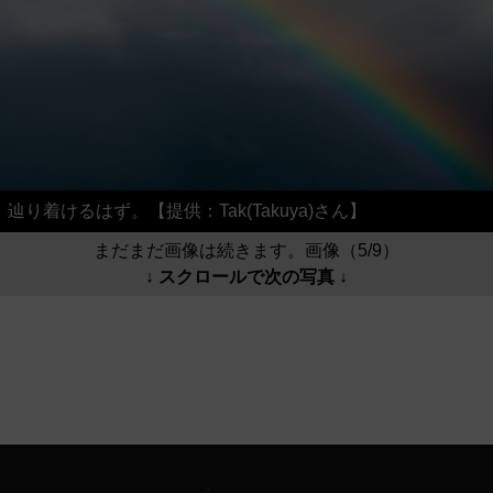
辿り着けるはず。【提供：Tak(Takuya)さん】
まだまだ画像は続きます。画像（5/9）
↓ スクロールで次の写真 ↓