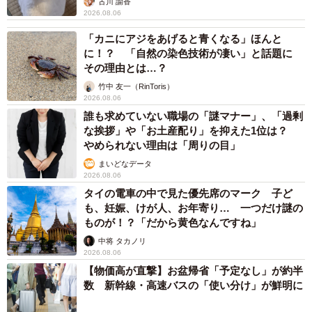
古川 諭香
2026.08.06
「カニにアジをあげると青くなる」ほんと
に！？ 「自然の染色技術が凄い」と話題に
その理由とは…？
竹中 友一（RinToris）
2026.08.06
誰も求めていない職場の「謎マナー」、「過剰
な挨拶」や「お土産配り」を抑えた1位は？
やめられない理由は「周りの目」
まいどなデータ
2026.08.06
タイの電車の中で見た優先席のマーク 子ど
も、妊娠、けが人、お年寄り… 一つだけ謎の
ものが！？「だから黄色なんですね」
中将 タカノリ
2026.08.06
【物価高が直撃】お盆帰省「予定なし」が約半
数 新幹線・高速バスの「使い分け」が鮮明に