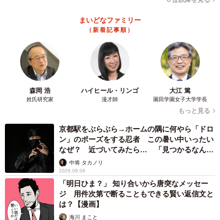
まいどなファミリー
（新着記事順）
森岡 浩
ハイヒール・リンゴ
大江 篤
姓氏研究家
漫才師
園田学園女子大学学長
もっと見る
京都駅をぶらぶら→ホームの隅に何やら「ドロ
ン」のポーズをする忍者 この暑い中いったい
なぜ？ 近づいてみたら… 「見つかるなんて
未熟」
中将 タカノリ
2026.08.06
「明日ひま？」 知り合いから唐突なメッセー
ジ 用件次第で断ることもできる賢い返信文と
は？【漫画】
海川 まこと