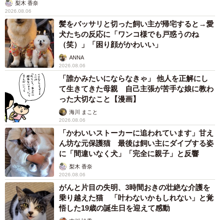
梨木 香奈
2026.08.06
髪をバッサリと切った飼い主が帰宅すると→愛
犬たちの反応に「ワンコ様でも戸惑うのね
（笑）」「困り顔がかわいい」
ANNA
2026.08.06
「誰かみたいにならなきゃ」 他人を正解にし
て生きてきた母親 自己主張が苦手な娘に教わ
った大切なこと【漫画】
海川 まこと
2026.08.06
「かわいいストーカーに追われています」甘え
ん坊な元保護猫 最後は飼い主にダイブする姿
に「間違いなく犬」「完全に親子」と反響
梨木 香奈
2026.08.06
がんと片目の失明、3時間おきの壮絶な介護を
乗り越えた猫 「叶わないかもしれない」と覚
悟した19歳の誕生日を迎えて感動