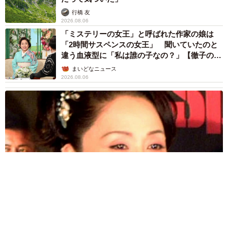
行橋 友
2026.08.06
「ミステリーの女王」と呼ばれた作家の娘は
「2時間サスペンスの女王」 聞いていたのと
違う血液型に「私は誰の子なの？」【徹子の部
屋】
まいどなニュース
2026.08.06
「わぁ…姐さん…」「永遠にお美しい」 大女優岩下志麻さ
ん、写真家のインスタに登場