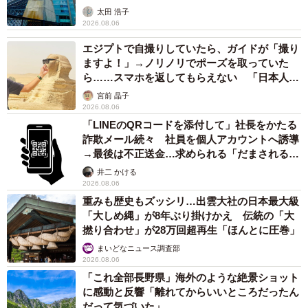
太田 浩子
2026.08.06
エジプトで自撮りしていたら、ガイドが「撮り
ますよ！」→ノリノリでポーズを取っていた
ら……スマホを返してもらえない 「日本人は
カモ代表かも」「私は6時間で3万円払った」
宮前 晶子
2026.08.06
「LINEのQRコードを添付して」社長をかたる
詐欺メール続々 社員を個人アカウントへ誘導
→最後は不正送金…求められる「だまされる前
提」の対策
井二 かける
2026.08.06
重みも歴史もズッシリ…出雲大社の日本最大級
「大しめ縄」が8年ぶり掛けかえ 伝統の「大
撚り合わせ」が28万回超再生「ほんとに圧巻」
まいどなニュース調査部
2026.08.06
「これ全部長野県」海外のような絶景ショット
に感動と反響「離れてからいいところだったん
だって気づいた」