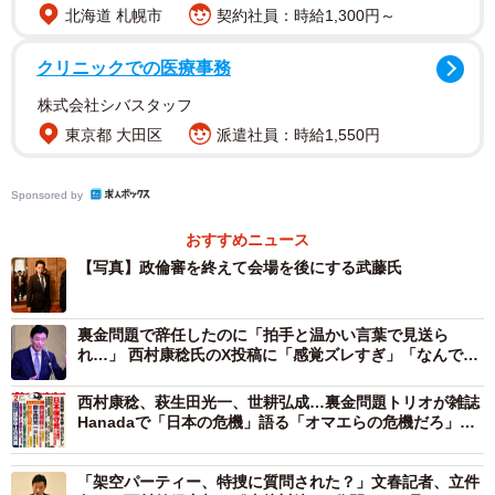
北海道 札幌市
契約社員：時給1,300円～
クリニックでの医療事務
株式会社シバスタッフ
東京都 大田区
派遣社員：時給1,550円
Sponsored by
おすすめニュース
【写真】政倫審を終えて会場を後にする武藤氏
裏金問題で辞任したのに「拍手と温かい言葉で見送ら
れ…」 西村康稔氏のX投稿に「感覚ズレすぎ」「なんで円
満退社みたいになってんの」と有権者も呆れる
西村康稔、萩生田光一、世耕弘成…裏金問題トリオが雑誌
Hanadaで「日本の危機」語る「オマエらの危機だろ」
「オールスター」とSNSで総ツッコミ
「架空パーティー、特捜に質問された？」文春記者、立件