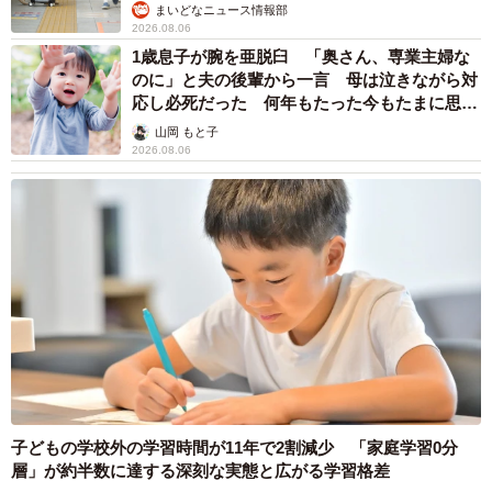
まいどなニュース情報部
2026.08.06
1歳息子が腕を亜脱臼 「奥さん、専業主婦な
のに」と夫の後輩から一言 母は泣きながら対
応し必死だった 何年もたった今もたまに思い
出し…
山岡 もと子
2026.08.06
子どもの学校外の学習時間が11年で2割減少 「家庭学習0分
層」が約半数に達する深刻な実態と広がる学習格差