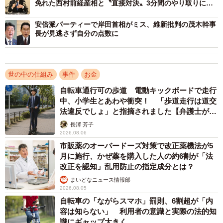
免れた西村前経産相と〝直接対決〟3分間のやり取りに会
場ピリつく
安倍派パーティーで岸田首相がミス、維新批判の茂木幹事
長が見逃さず自分の点数に
世の中の仕組み
事件
お金
自転車通行可の歩道 電動キックボードで走行
中、小学生とあわや衝突！ 「歩道走行は道交
法違反でしょ」と指摘されました【弁護士が解
説】
長澤 芳子
2026.08.06
市販薬のオーバードーズ対策で改正薬機法が5
月に施行、かぜ薬を購入した人の約6割が「法
改正を認知」乱用防止の指定成分とは？
まいどなニュース情報部
2026.08.05
自転車の「ながらスマホ」罰則、6割超が「内
容は知らない」 利用者の意識と実際の法的知
識にギャップ大きく