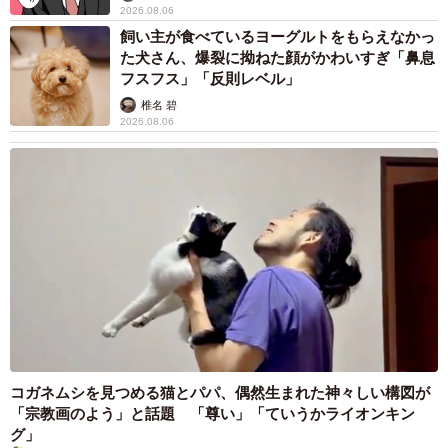
2026.08.06
飼い主が食べているヨーグルトをもらえなかっ
た犬さん、爆裂に拗ねた顔がかわいすぎ「鼻息
フスフス」「反則レベル」
椎名 碧
2026.08.06
コガネムシを見つめる猫とパパ、偶然生まれた神々しい構図が
「宗教画のよう」と話題 「尊い」「ていうかライオンキン
グ」