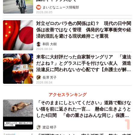
まいどなニュース情報部
2026.08.05
対立ゼロのバラ色の関係は幻？ 現代の日中関
係は改善ではなく管理 偶発的な軍事衝突や経
済的混乱を避ける現状維持こそ重視
和田 大樹
2026.08.04
来客に大好評だった自家製サングリア 「違法
だよね？」とグラスに手を付けない友人 酒造
法違反に問われないか心配です【弁護士が解
説】
長澤 芳子
2026.08.04
アクセスランキング
「そのままにしといてください」道路で動けな
い猫を前に返された一言… 懸命に生きようと
した4日間 「命の重さはみんな同じ」保護団
体代表の訴え
渡辺 晴子