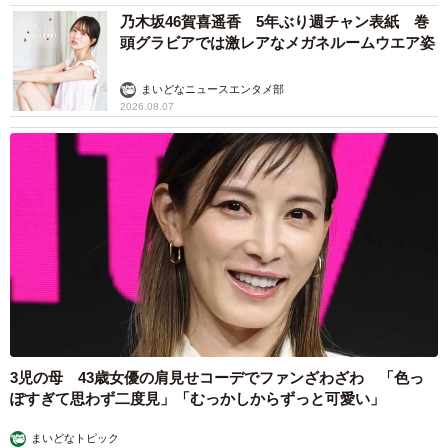
乃木坂46賀喜遥香 5年ぶり週チャン表紙 巻
頭グラビアでは激レアなメガネルームウエア姿
まいどなニュースエンタメ部
2026.08.07
3児の母 43歳女優の肩見せコーデでファンざわざわ 「色っ
ぽすぎて思わず二度見」「むっかしからずっと可愛い」
まいどなトピック