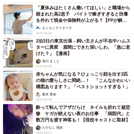
「夏休みはたくさん働いてほしい」と職場から
頼まれた高2息子 バイトで稼ぎすぎると扶養
を外れて税金や保険料が上がる？【FPが解
説】
もくもくライターズ
2026.08.08
2泊3日の東京出張→飼い主さんが不在中ハムス
ターに異変 眉間にできた深いしわ、「急に老
けた？」【漫画】
海川 まこと
2026.08.08
赤ちゃんが気になる？ひょっこり顔を出す2匹
の猫の愛らしさに悶絶…！ 「こんなかわいい
構図あります？」「ベストショットすぎる！」
梨木 香奈
2026.08.08
酔って転んでアザだらけ ネイルも折れて超悲
惨 ケガが絶えない夜のお仕事 「病院代」と
数万円を渡す神客も！【現役キャストに取材】
たかなし 亜妖
2026.08.07