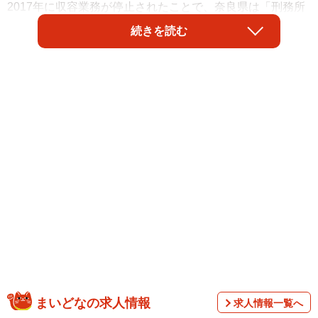
2017年に収容業務が停止されたことで、奈良県は「刑務所
がない県」になった。
続きを読む
始まりは1871年に設置された奈良監獄
奈良県に刑務所がないことが、はたして珍しいことなの
まいどなの求人情報
か。刑務所がない県なんて、他にもたくさんあるだろうと
求人情報一覧へ