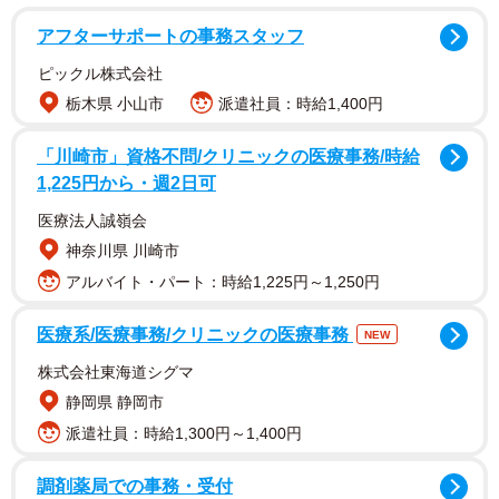
思うかもしれない。ところが、ほとんどの都道府県に最低
アフターサポートの事務スタッフ
でも1つの刑務所がある。北海道には少年刑務所も合わせる
と、なんと6つもある。だから「刑務所がない県」は、きわ
ピックル株式会社
めて珍しいのである。
栃木県 小山市
派遣社員：時給1,400円
「川崎市」資格不問/クリニックの医療事務/時給
しかし奈良県にも、かつては刑務所が存在していた。1871
1,225円から・週2日可
年、奈良町大字西笹鉾に「奈良監獄」が設置された。その
医療法人誠嶺会
後、1901年に明治政府の「監獄建築改良方針」に基づいて
神奈川県 川崎市
あらたな監獄の建築が計画され、1908年、奈良市内に完成
アルバイト・パート：時給1,225円～1,250円
した。新しい監獄はれんが建ての洋風建築で、完成当時は
五大近代監獄のひとつに数えられたという。
医療系/医療事務/クリニックの医療事務
NEW
株式会社東海道シグマ
静岡県 静岡市
派遣社員：時給1,300円～1,400円
調剤薬局での事務・受付