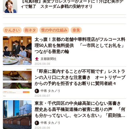
【写真8枚】美女プロレスラーがヌードに！汗ばむ美ボデ
一方で、本建造物は、歴史的・文化的価値が高い近代建築
ィで魅了 スターダム参戦の安納サオリ
であるとして、その保存に地域の方々をはじめ様々な方面
から関心が高まっていたことから、法務省において、同所
かんさい
街ネタ
世の中の仕組み
奈良
における受刑者収容業務を停止し、本建造物の保存及び活
用を図ることになったものです」
太っ腹！京都の老舗中華料理店がフルコース料
理50人前を無料提供 「一市民としてお礼を」
つながる善意の輪
少年刑務所とはいえ受刑者の年代は幅広く
京都新聞社
奈良少年刑務所とは、どのような施設だったのか。「少
2026.08.08
「即座に案内することが不可能です」レストラ
年」と冠しているから、20歳に満たない受刑者だけを収容
ンの入り口に大きな注意書き オートリザーブ
していたのかと思いきや、26歳未満の成人男子、及び未決
からの予約を拒否するお断りに賛同者続々
拘禁者等を収容していたという。未決拘禁者とは、刑事裁
中将 タカノリ
判の判決が確定していない者のこと。
2026.08.07
東京・千代田区の中央線高架に心ない落書き
歴史ある昌平橋架道橋の被害に怒りの声 「何
また、総合訓練施設として全国から適格者を集めて専門訓
も分かってないし、センスも古い」「罰則強化
練を実施する施設だったことから、幅広い年代の受刑者を
して」
中将 タカノリ
収容していたそうだ。ちなみに、収容定員は約700人だっ
2026.08.06