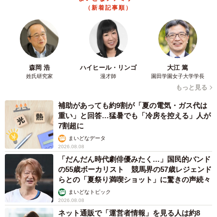
校教育の内容に準じた指導が行われるのだという。
（新着記事順）
他に受刑者等が行う作業（生産作業、社会貢献作業、自営
作業、職業訓練）の種類に職業訓練があり、受刑者が希望
しているなど一定の条件に基づいて職種が選定される。
森岡 浩
ハイヒール・リンゴ
大江 篤
姓氏研究家
漫才師
園田学園女子大学学長
そのような指導が行われていた奈良少年刑務所だが、高級
もっと見る
ホテルとして生まれ変わるべく、2026年の開業を目指して
補助があっても約9割が「夏の電気・ガス代は
準備が進められているそうだ。
重い」と回答…猛暑でも「冷房を控える」人が
7割超に
◇ ◇
まいどなデータ
2026.08.08
「だんだん時代劇俳優みたく…」国民的バンド
ところで、奈良少年刑務所のリサーチと取材を進める過程
の55歳ボーカリスト 競馬界の57歳レジェンド
で、あらたに分かったことがある。じつは刑務所のない県
らとの「夏祭り満喫ショット」に驚きの声続々
が、もうひとつあったのだ。それが滋賀県である。
まいどなトピック
2026.08.08
ネット通販で「運営者情報」を見る人は約8