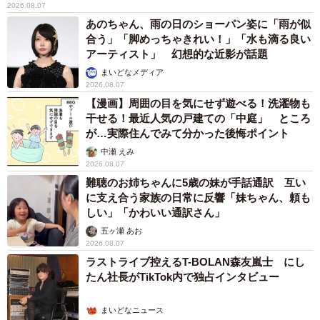
2026.08.07
あのちゃん、雨の日のショーパン姿に「雨が似
合う」「脚めっちゃきれい！」「水も滴る良い
アーティスト」 幻想的な近影が話題
まいどなメディア
2026.08.07
【漫画】周囲の目を気にせず遊べる！洗濯物も
干せる！最近人気の戸建ての「中庭」 ところ
が…実際住んでみて分かった後悔ポイント
中瀬 えみ
2026.08.07
難聴のお姉ちゃんに5歳の妹が手話通訳 互い
に支え合う家族の日常に反響「妹ちゃん、頼も
しい」「かわいい通訳さん」
五ヶ瀬 あお
2026.08.07
ラストライブ控えるT-BOLAN森友嵐士 にし
たん社長がTikTok内で独占インタビュー
まいどなニュース