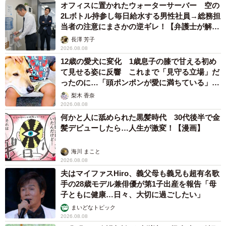
オフィスに置かれたウォーターサーバー 空の
2Lボトル持参し毎日給水する男性社員→総務担
当者の注意にまさかの逆ギレ！【弁護士が解
説】
長澤 芳子
2026.08.08
12歳の愛犬に変化 1歳息子の膝で甘える初め
て見せる姿に反響 これまで「見守る立場」だ
ったのに…「頭ポンポンが愛に満ちている」
「尊…」
梨木 香奈
2026.08.08
何かと人に舐められた黒髪時代 30代後半で金
髪デビューしたら…人生が激変！【漫画】
海川 まこと
2026.08.08
夫はマイファスHiro、義父母も義兄も超有名歌
手の28歳モデル兼俳優が第1子出産を報告「母
子ともに健康…日々、大切に過ごしたい」
まいどなトピック
2026.08.08