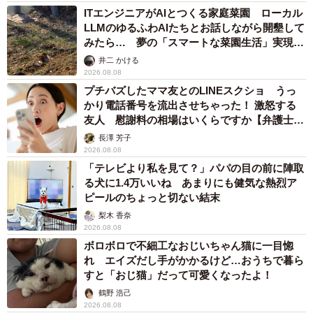
ITエンジニアがAIとつくる家庭菜園 ローカル
LLMのゆるふわAIたちとお話しながら開墾して
みたら… 夢の「スマートな菜園生活」実現な
るか
井二 かける
2026.08.08
プチバズしたママ友とのLINEスクショ うっ
かり電話番号を流出させちゃった！ 激怒する
友人 慰謝料の相場はいくらですか【弁護士が
解説】
長澤 芳子
2026.08.08
「テレビより私を見て？」パパの目の前に陣取
る犬に1.4万いいね あまりにも健気な熱烈ア
ピールのちょっと切ない結末
梨木 香奈
2026.08.08
ボロボロで不細工なおじいちゃん猫に一目惚
れ エイズだし手がかかるけど…おうちで暮ら
すと「おじ猫」だって可愛くなったよ！
鶴野 浩己
2026.08.08