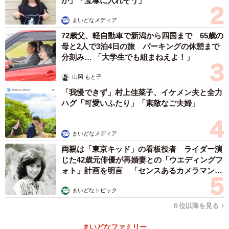
が」「宝塚に入れそう」
まいどなメディア
「矯正指導とは、刑執行開始時の指導、改善指導、教科指
72歳父、軽自動車で新潟から四国まで 65歳の
導及び釈放前の指導の四つを総称して矯正指導といってい
母と2人で3泊4日の旅 パーキングの休憩まで
ます。刑執行開始時の指導では、受刑等の意義や心構えな
分刻み… 「大学生でも組まねえよ！」
どについて指導を行い、釈放前の指導においては、釈放後
山岡 もと子
の社会生活において直ちに必要となる知識の付与や指導が
「我慢できず」村上佳菜子、イケメン夫と全力
行われます。 また、改善指導は、受刑者に対し、犯罪の
ハグ「可愛いふたり」「素敵なご夫婦」
責任を自覚させ、健康な心身を培わせ、社会生活に適応す
るのに必要な知識及び生活態度を習得させるものです。さ
まいどなメディア
らに、教科指導とは、学校教育の内容に準ずる指導を行っ
両親は「東京キッド」の看板役者 ライダー演
ています」
じた42歳元俳優が再婚妻との「ウエディングフ
ォト」計画を明言 「センスあるカメラマン求
教科指導というワードが気になったので、さらに尋ねてみ
む」
まいどなトピック
ると、社会生活の基礎となる学力を欠くために改善更生や
６位以降を見る
円滑な社会復帰に支障がある者、学力を向上させることで
円滑な社会復帰に効果があると認められる者に対して、学
まいどなファミリー