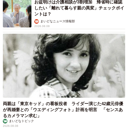
お盆明けは介護相談が3割増加 帰省時に確認
したい「離れて暮らす親の異変」チェックポイ
ントは？
まいどなニュース情報部
2026.08.08
両親は「東京キッド」の看板役者 ライダー演じた42歳元俳優
が再婚妻との「ウエディングフォト」計画を明言 「センスあ
るカメラマン求む」
まいどなトピック
2026.08.08