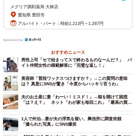
メグリア調剤薬局 大林店
愛知県 豊田市
アルバイト・パート：時給1,213円～1,287円
2/4
Sponsored by
奈良監獄はその後奈良少年刑務所に （Ｃ）Google
おすすめニュース
男性上司「セで始まってスで終わるものなーんだ？」 バ
近年は少年刑務所として使われていたが、建物の老朽化が
イト仲間女性の模範解答に「完璧な返し！」
激しいため2017年に収容業務が停止された。その一方で、
歴史的・文化的価値が高い近代建築であるとして、保存し
美容師「普段ワックスつけますか？」→この質問の意味
は？ 真意にSNSが驚き「今度からハッキリ言うわ」
ようという機運が高まっていた。
夫のお土産に妻「わーい！ミスド！」→箱を開けて困惑
「京都拘置所奈良拘置支所」の庶務課に話を聞いた。
「は？え？」 ネット「わが家も毎回これ」「最高の買い
方」
「明治期に築造された奈良少年刑務所の赤れんが建造物
1人で外泊…妻が夫の浮気を疑い、興信所に調査依頼
「撮られた写真」にSNS爆笑
は、築100年を超え、経年による老朽化が著しく、刑務所と
して利用し続けることが難しい状況であったところ、その