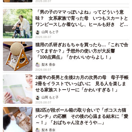
2026.08.07
「男の子のママっぽいよね」ってどういう意
味？ 女系家族で育った母 いつもスカートと
ワンピースしか着ないし、ヒールも好き どの
へんが…
山岡 もと子
2026.08.07
猫用の爪研ぎおもちゃを買ったら…「これで合
ってますか？」予想外の使い方が大反響
「100点満点」「かわいいからよし！」
梨木 香奈
2026.08.07
2歳半の長男と生後2カ月の次男の母 母子手帳
2冊をイラストでいっぱいに 見る人を楽しま
せる家族ストーリーに「かわいすぎる！」
山岡 もと子
2026.08.07
猫2匹が段ボール箱の取り合いで「ポコスカ猫
パンチ」の応酬 その後の心温まる結末に「愛
～！」「おばちゃん泣きそうや…」
梨木 香奈