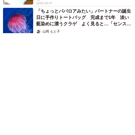
2026.08.07
「ちょっとババロアみたい」パートナーの誕生
日に手作りトートバッグ 完成まで1年 淡い
藍染めに漂うクラゲ よく見ると…「センスす
ごい」
山岡 もと子
2026.08.07
【漫画】大学生息子の「頼れる彼氏」っぷりを見て母は絶句
「起きなよ、遅刻するよ」って…あなた毎朝私が起こしてます
けど？笑