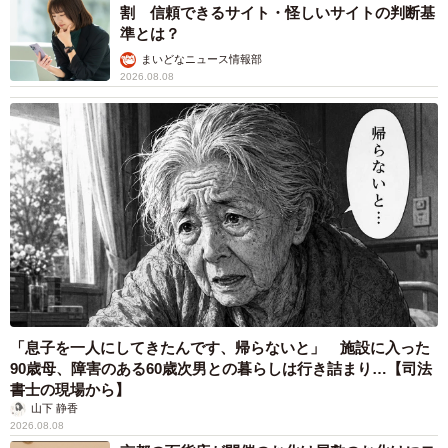
割 信頼できるサイト・怪しいサイトの判断基
準とは？
まいどなニュース情報部
2026.08.08
4/4
2022年3月に閉庁された旧滋賀刑務所 （C）Google／画像の撮影は2022
年9月
滋賀県は1876年に、滋賀刑務所の前身である仮懲役場が設
「息子を一人にしてきたんです、帰らないと」 施設に入った
置された。1966年に大津市大平へ移転したが、受刑者数が
90歳母、障害のある60歳次男との暮らしは行き詰まり…【司法
減少したことと建物の老朽化が著しいため、2022年3月に
書士の現場から】
閉庁されたことで、滋賀県にも刑務所がなくなった。刑務
山下 静香
2026.08.08
所を閉めた理由が「受刑者が減ったこと」と知ったとき、