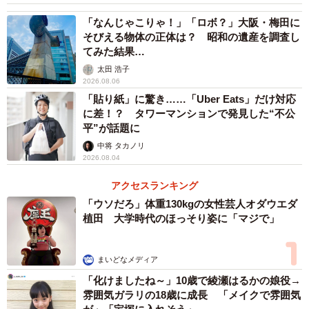
た。
「なんじゃこりゃ！」「ロボ？」大阪・梅田に
そびえる物体の正体は？ 昭和の遺産を調査し
てみた結果…
太田 浩子
2026.08.06
「貼り紙」に驚き……「Uber Eats」だけ対応
に差！？ タワーマンションで発見した“不公
平”が話題に
中将 タカノリ
2026.08.04
アクセスランキング
「ウソだろ」体重130kgの女性芸人オダウエダ
植田 大学時代のほっそり姿に「マジで」
3/4
完成当時は五大近代監獄のひとつに数えられた
まいどなメディア
「化けましたね～」10歳で綾瀬はるかの娘役→
では、刑務所内ではどのような指導が行われていたのだろ
雰囲気ガラリの18歳に成長 「メイクで雰囲気
うか。