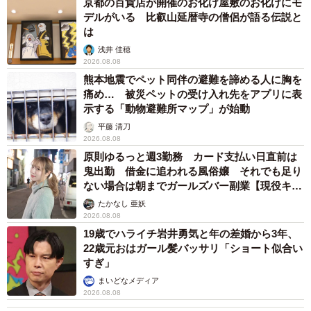
京都の百貨店が開催のお化け屋敷のお化けにモ
そのような状況が今後も続いてほしいと願わずにはおれな
デルがいる 比叡山延暦寺の僧侶が語る伝説と
かった。
は
浅井 佳穂
2026.08.08
熊本地震でペット同伴の避難を諦める人に胸を
痛め… 被災ペットの受け入れ先をアプリに表
示する「動物避難所マップ」が始動
平藤 清刀
2026.08.08
原則ゆるっと週3勤務 カード支払い日直前は
鬼出勤 借金に追われる風俗嬢 それでも足り
ない場合は朝までガールズバー副業【現役キャ
ストに取材】
たかなし 亜妖
2026.08.08
19歳でハライチ岩井勇気と年の差婚から3年、
22歳元おはガール髪バッサリ「ショート似合い
すぎ」
まいどなメディア
2026.08.08