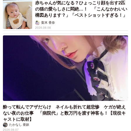
まいどなニュース
2026.08.07
「男の子のママっぽいよね」ってどういう意
味？ 女系家族で育った母 いつもスカートと
ワンピースしか着ないし、ヒールも好き どの
へんが…
山岡 もと子
2026.08.07
猫用の爪研ぎおもちゃを買ったら…「これで合
ってますか？」予想外の使い方が大反響
「100点満点」「かわいいからよし！」
梨木 香奈
2026.08.07
2歳半の長男と生後2カ月の次男の母 母子手帳
2冊をイラストでいっぱいに 見る人を楽しま
せる家族ストーリーに「かわいすぎる！」
山岡 もと子
2026.08.07
猫2匹が段ボール箱の取り合いで「ポコスカ猫
パンチ」の応酬 その後の心温まる結末に「愛