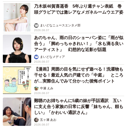
～！」「おばちゃん泣きそうや…」
梨木 香奈
2026.08.07
「ちょっとババロアみたい」パートナーの誕生日に手作りトー
トバッグ 完成まで1年 淡い藍染めに漂うクラゲ よく見る
と…「センスすごい」
山岡 もと子
2026.08.07
【漫画】大学生息子の「頼れる彼氏」っぷりを