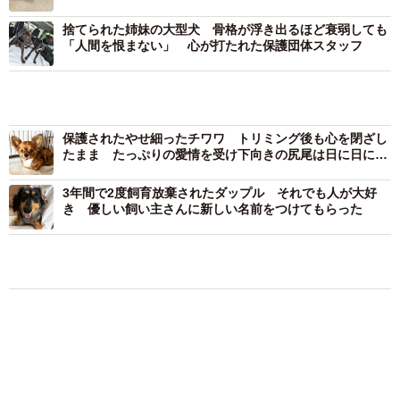
里親募集を考えると、「2匹一緒に迎え入れてくれる」とい
捨てられた姉妹の大型犬 骨格が浮き出るほど衰弱しても
う方が必ず見つかるとは限りません。そのため、あえてブ
「人間を恨まない」 心が打たれた保護団体スタッフ
リトニーとベッカムを別々の預かりボランティアさんに託
すことになりました。
保護されたやせ細ったチワワ トリミング後も心を閉ざし
たまま たっぷりの愛情を受け下向きの尻尾は日に日に上
がってきた
初めてベッカムと離れて暮らすブリトニーは、預かりボラ
3年間で2度飼育放棄されたダップル それでも人が大好
ンティアさんの家でもやはり食べてくれませんでした。た
き 優しい飼い主さんに新しい名前をつけてもらった
だ、保護当初よりは表情が柔らかくなっており、無理強い
せずに見守っていたところ、その日の夜中にはきれいにエ
サを食べてくれました。緊張しつつも、きっと空腹だった
保護犬・保護猫
イヌ
ともに生きる
のでしょう。強い警戒心から人前で食べることを我慢して
飼い主が食べているヨーグルトをもらえなかっ
いたブリトニーを思うと、預かりボランティアさんは胸が
た犬さん、爆裂に拗ねた顔がかわいすぎ「鼻息
フスフス」「反則レベル」
苦しくなりました。
椎名 碧
2026.08.06
心を開いてくれた一方、初対面の人の前ではまた
髪をバッサリと切った飼い主が帰宅すると→愛
シュン…
犬たちの反応に「ワンコ様でも戸惑うのね