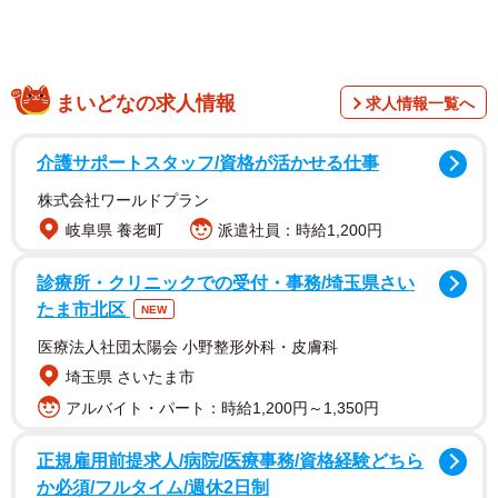
推定の月齢ではブリトニーが2〜3歳若いとみられました
まいどなの求人情報
求人情報一覧へ
が、適切なケアを受けていなかったのか、歯石だらけ。以
前の劣悪な環境がうかがえました。
介護サポートスタッフ/資格が活かせる仕事
株式会社ワールドプラン
2匹を引き出したのが犬保護団体restartdog LIEN（以下、リ
岐阜県 養老町
派遣社員：時給1,200円
アン）。動物病院の獣医師の指導のもと、医療ケアを施し
ながら、幸せな第二の犬生へ繋ぐことを目指しました。
診療所・クリニックでの受付・事務/埼玉県さい
たま市北区
NEW
人前ではなかなか食べてくれなかった
医療法人社団太陽会 小野整形外科・皮膚科
埼玉県 さいたま市
アルバイト・パート：時給1,200円～1,350円
正規雇用前提求人/病院/医療事務/資格経験どちら
か必須/フルタイム/週休2日制