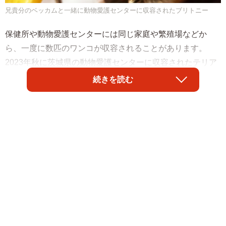
兄貴分のベッカムと一緒に動物愛護センターに収容されたブリトニー
保健所や動物愛護センターには同じ家庭や繁殖場などか
ら、一度に数匹のワンコが収容されることがあります。
2023年秋に茨城県の動物愛護センターに収容されたテリア
の血統のミックス犬のベッカム（オス）と、ダックスの血
続きを読む
が入ったミックス犬のブリトニー（メス）も、同じ環境で
過ごしていたとおぼしきワンコです。