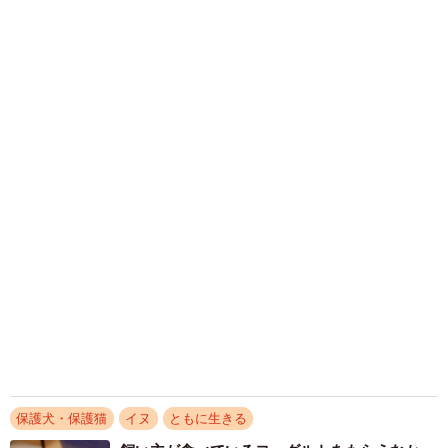
（笑）」「困り顔がかわいい」
やがて「人前で食べても怒られないし、攻撃されない」
ANNA
「しかも、めっちゃ美味しい」と思ってくれたのでしょう
2026.08.06
か、預かりボランティアさんの前では食べるようになり、
かかりつけ動物病院の「時間外診療」が減少の
部屋中を走り回るようになりました。推定2〜3歳、その動
理由は？ 夜間や休日の“時間外診療”を続ける
難しさ
きは機敏です。
小宮 みぎわ
2026.08.05
でも、初対面の人の前だと一変。じっと固まってしまうの
行方不明だったセーター、数カ月後に子犬が発
です。初めてブリトニーに接する人は口をそろえたように
見 賢いねえと思いきや…まさかの真相に「自
「おとなしいワンちゃんだね」。このギャップに預かりボ
作自演だった」「やらかしたねー！」
ランティアさんは少々困惑しました。これまで何匹もの保
梨木 香奈
2026.08.04
護犬を世話してきた経験から「逆に考えれば、ブリトニー
「言わなくても分かるでしょ」 小さな言い争
は『空気を読む』お利口さん。より多くの人、環境に馴れ
いが絶えなかった夫婦に訪れた変化 あなたを
てしまえばきっとさらに成長してくれるはず」と考えるよ
迎えてから相手を思う気持ちを取り戻せた【漫
画】
うにしました。
海川 まこと
2026.08.04
伸びしろが多いブリトニーに幸せが訪れますよう
アクセスランキング