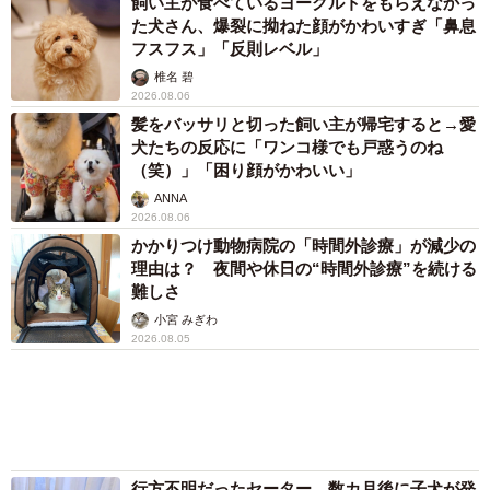
に
「化けましたね～」10歳で綾瀬はるかの娘役→
雰囲気ガラリの18歳に成長 「メイクで雰囲気
が」「宝塚に入れそう」
まいどなメディア
72歳父、軽自動車で新潟から四国まで 65歳の
母と2人で3泊4日の旅 パーキングの休憩まで
分刻み… 「大学生でも組まねえよ！」
山岡 もと子
3児の母 43歳女優の肩見せコーデでファンざ
わざわ 「色っぽすぎて思わず二度見」「むっ
かしからずっと可愛い」
まいどなトピック
3/3
「不謹慎でないかと」実力派歌手、熊本へ支援
物資…運搬トラックの車体デザインにためら
かつて超依存していた兄貴分のベッカムと
い 「痛いほど伝わる」「行動され立派」
預かりボランティアさんの予感は的中し、少々時間はかか
まいどなトピック
ったものの、やがてブリトニーはどんな人、どんなワンコ