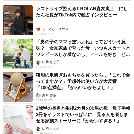
見て母は絶句 「起きなよ、遅刻するよ」っ
て…あなた毎朝私が起こしてますけど？笑
松波 穂乃圭
2026.08.07
【お盆の帰省】既婚女性の半数以上が「日常よ
り疲れる」 気遣いや準備で深まる夫婦の温度
感ギャップ鮮明に
まいどなニュース情報部
2026.08.07
父は「エミー賞」主演男優賞の真田広之 31歳
イケメン俳優が長髪ヒゲのワイルド近影「ガチ
ヒロさんそっくり」「新たな一面もステキ」
まいどなトピック
2026.08.07
退職金を運用に回せる人は何が違う？ 「退職
金額の多さ」より重要な“ある経験”とは
まいどなニュース情報部
2026.08.07
「火事以来10カ月ぶり」全焼した自宅訪れた林