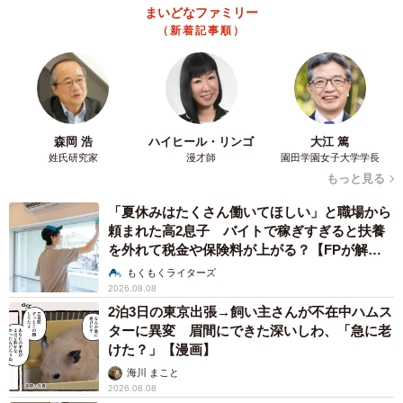
まいどなニュースエンタメ部
2026.08.07
あのちゃん、雨の日のショーパン姿に「雨が似
合う」「脚めっちゃきれい！」「水も滴る良い
アーティスト」 幻想的な近影が話題
まいどなメディア
2026.08.07
【漫画】周囲の目を気にせず遊べる！洗濯物も
干せる！最近人気の戸建ての「中庭」 ところ
が…実際住んでみて分かった後悔ポイント
中瀬 えみ
2026.08.07
難聴のお姉ちゃんに5歳の妹が手話通訳 互い
に支え合う家族の日常に反響「妹ちゃん、頼も
しい」「かわいい通訳さん」
五ヶ瀬 あお
2026.08.07
ラストライブ控えるT-BOLAN森友嵐士 にし
たん社長がTikTok内で独占インタビュー