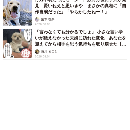
猫用の爪研ぎおもちゃを買ったら…「これで合
の前でも本来の自分を出せるようになりました。さらには
ってますか？」予想外の使い方が大反響
「100点満点」「かわいいからよし！」
人にもワンコにも自ら「遊ぼう！」と積極的に誘うことも
見られるようになりました。
梨木 香奈
６位以降を見る
そこでわかったことは、ブリトニーはかなりの甘えん坊で
あること。預かりボランティアさんには特にその信頼感か
ら「なでてなでて！」「かまってかまって！」とアピール
します。
若く伸びしろも多いブリトニーは程なくして里親募集をス
タート。苦境を一緒に過ごしたベッカムと離れることは寂
しいかもしれませんが、生涯を終えるまで大切にしてくれ
る家庭で2匹とも幸せになってくれることを祈るばかりで
す。
まいどなファミリー
犬保護団体restartdog LIEN
（新着記事順）