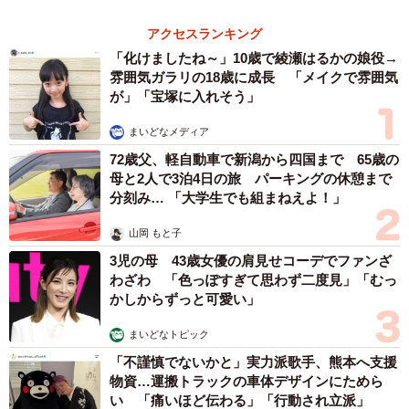
https://restartdoglien.jimdofree.com
リアン・インスタグラム
https://www.instagram.com/restartdoglien/
森岡 浩
ハイヒール・リンゴ
大江 篤
姓氏研究家
漫才師
園田学園女子大学学長
もっと見る
「夏休みはたくさん働いてほしい」と職場から
頼まれた高2息子 バイトで稼ぎすぎると扶養
を外れて税金や保険料が上がる？【FPが解
説】
もくもくライターズ
2026.08.08
2泊3日の東京出張→飼い主さんが不在中ハムス
ターに異変 眉間にできた深いしわ、「急に老
けた？」【漫画】
海川 まこと
2026.08.08
赤ちゃんが気になる？ひょっこり顔を出す2匹
の猫の愛らしさに悶絶…！ 「こんなかわいい
構図あります？」「ベストショットすぎる！」