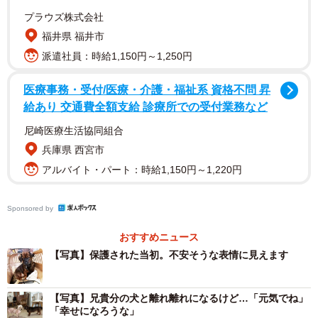
プラウズ株式会社
福井県 福井市
派遣社員：時給1,150円～1,250円
医療事務・受付/医療・介護・福祉系 資格不問 昇
給あり 交通費全額支給 診療所での受付業務など
尼崎医療生活協同組合
兵庫県 西宮市
2/3
アルバイト・パート：時給1,150円～1,220円
保護当初のブリトニーはずっと心を閉ざしていました
Sponsored by
ブリトニーは動物愛護センターでは、警戒心と緊張からか
おすすめニュース
２日間もゴハンを食べなかったそうです。また、兄貴分で
【写真】保護された当初。不安そうな表情に見えます
あるベッカムに極度に依存しており、ベッカムのそばから
離れようとしません。
【写真】兄貴分の犬と離れ離れになるけど…「元気でね」
「幸せになろうな」