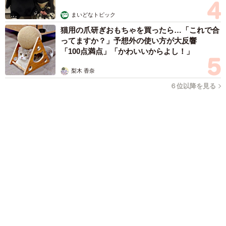
梨木 香奈
2026.08.08
酔って転んでアザだらけ ネイルも折れて超悲惨 ケガが絶え
ない夜のお仕事 「病院代」と数万円を渡す神客も！【現役キ
ャストに取材】
たかなし 亜妖
2026.08.07
乃木坂46賀喜遥香 5年ぶり週チャン表紙 巻
頭グラビアでは激レアなメガネルームウエア姿