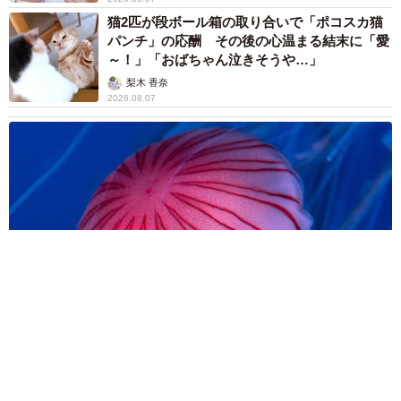
家ぺー 内装も壁も取り払われスケルトン状態
の部屋に呆然
まいどなトピック
2026.08.07
「こんなかわいい子おるん！？」大阪出身の
UHB26歳アナが話題…父は元プロ野球選手
「アイドルさんよりかわいい」「めちゃ爽や
か」
まいどなメディア
2026.08.07
世界一周中に3度も出会った運命的カップル
口では言えない「ジョージアの熱い夜」に「も
うやめぇや！」藤井が猛ツッコミ連発【新婚さ
ん】
まいどなニュース
2026.08.07
「国産マッチでもバズりたい」願いかなった！
老舗メーカーの投稿が4100万再生 他業種も
続々相乗りでミーム化へ発展
まいどなニュース調査部
2026.08.07
「即座に案内することが不可能です」レストラ