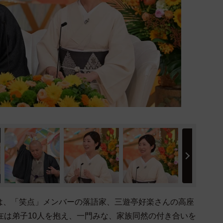
は、「笑点」メンバーの落語家、三遊亭好楽さんの高座
在は弟子10人を抱え、一門みな、家族同然の付き合いを