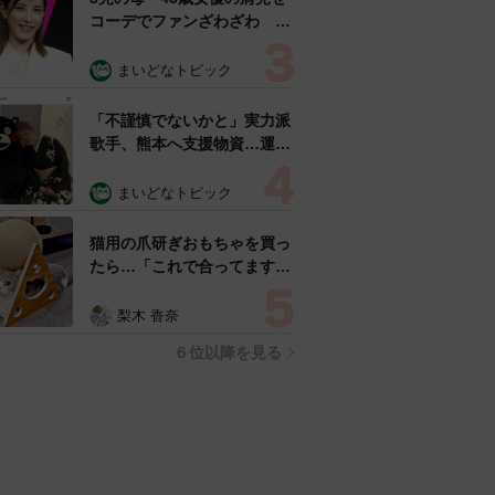
コーデでファンざわざわ
「色っぽすぎて思わず二度
見」「むっかしからずっと可
まいどなトピック
愛い」
「不謹慎でないかと」実力派
歌手、熊本へ支援物資…運搬
トラックの車体デザインにた
めらい 「痛いほど伝わる」
まいどなトピック
「行動され立派」
猫用の爪研ぎおもちゃを買っ
たら…「これで合ってます
か？」予想外の使い方が大反
響 「100点満点」「かわい
梨木 香奈
いからよし！」
６位以降を見る