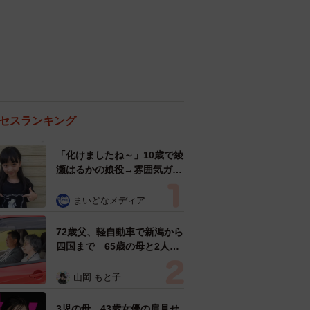
セスランキング
「化けましたね～」10歳で綾
瀬はるかの娘役→雰囲気ガラ
リの18歳に成長 「メイクで
雰囲気が」「宝塚に入れそ
まいどなメディア
う」
72歳父、軽自動車で新潟から
四国まで 65歳の母と2人で
3泊4日の旅 パーキングの休
憩まで分刻み… 「大学生で
山岡 もと子
も組まねえよ！」
3児の母 43歳女優の肩見せ