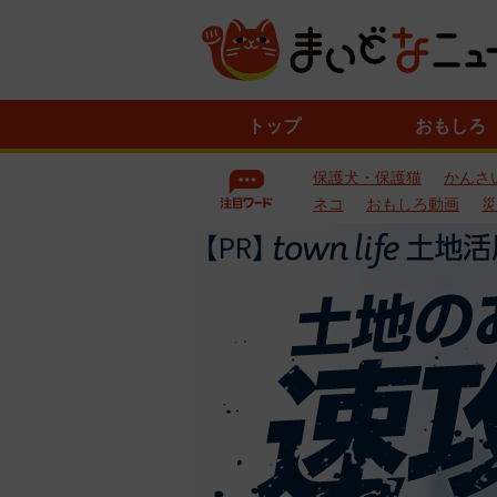
ニ
トップ
おもしろ
ュ
ー
保護犬・保護猫
かんさ
ス
一
ネコ
おもしろ動画
災
覧