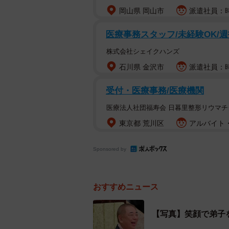
岡山県 岡山市
派遣社員：時
医療事務スタッフ/未経験OK/週
株式会社シェイクハンズ
石川県 金沢市
派遣社員：時給
受付・医療事務/医療機関
医療法人社団福寿会 日暮里整形リウマチ
東京都 荒川区
アルバイト・
Sponsored by
おすすめニュース
【写真】笑顔で弟子