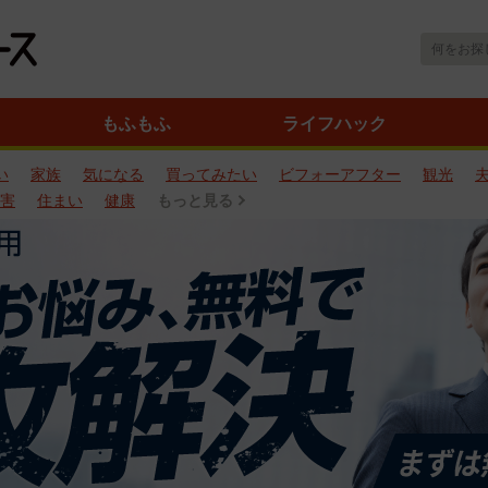
もふもふ
ライフハック
い
家族
気になる
買ってみたい
ビフォーアフター
観光
害
住まい
健康
もっと見る