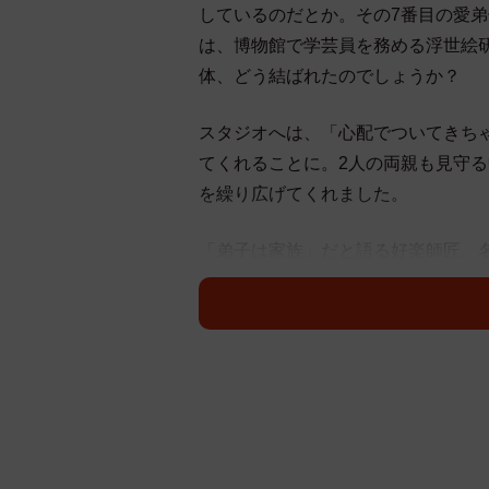
しているのだとか。その7番目の愛
は、博物館で学芸員を務める浮世絵
体、どう結ばれたのでしょうか？
スタジオへは、「心配でついてきち
てくれることに。2人の両親も見守
を繰り広げてくれました。
「弟子は家族」だと語る好楽師匠。
した。その秘蔵映像も大公開します
【新婚さんいらっしゃい！】ABCテ
9月8日(日) 午後 0:55 ～ 午後 1:25
（MC）藤井隆 井上咲楽