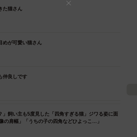
きた猫さん
目めが可愛い猫さん
も仲良しです
？」飼い主も5度見した「四角すぎる猫」ジワる姿に面
胸像の肩幅」「うちの子の四角などひよっこ…」