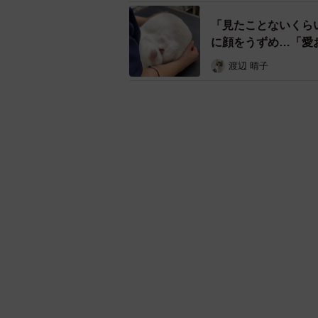
「見たことないくら
に顔をうずめ…「愛
渡辺 晴子