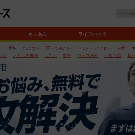
もふもふ
ライフハック
い
家族
気になる
買ってみたい
ビフォーアフター
夫婦
ョン
おもしろ動画
しごと
災害
ウェブ漫画
いきもの
お