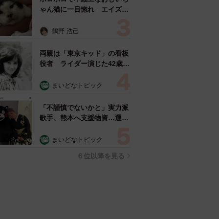
ゃん猫に一目惚れ エイズだ
し手がかかるけど…おうちで
暮らすと「おじ猫」だって可
鶴野 浩己
愛くなったよ！
両親は「東京キッド」の看板
役者 ライダー演じた42歳元
俳優が再婚妻との「ウエディ
ングフォト」計画を明言
まいどなトピック
「センスあるカメラマン求
む」
「不謹慎でないかと」実力派
歌手、熊本へ支援物資…運搬
トラックの車体デザインにた
めらい 「痛いほど伝わる」
まいどなトピック
「行動され立派」
６位以降を見る