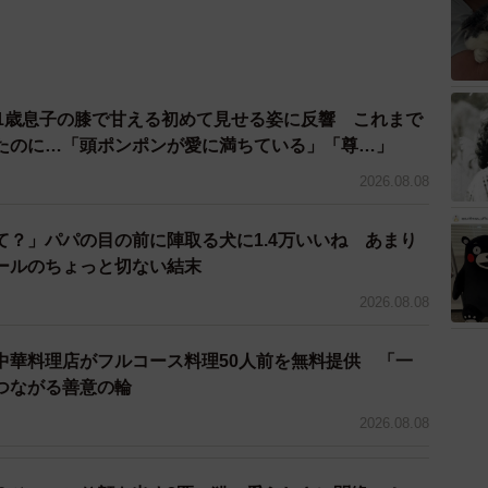
 1歳息子の膝で甘える初めて見せる姿に反響 これまで
たのに…「頭ポンポンが愛に満ちている」「尊…」
2026.08.08
て？」パパの目の前に陣取る犬に1.4万いいね あまり
ールのちょっと切ない結末
2026.08.08
中華料理店がフルコース料理50人前を無料提供 「一
つながる善意の輪
2026.08.08