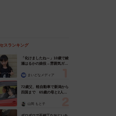
セスランキング
「化けましたね～」10歳で綾
瀬はるかの娘役→雰囲気ガラ
リの18歳に成長 「メイクで
雰囲気が」「宝塚に入れそ
まいどなメディア
う」
72歳父、軽自動車で新潟から
四国まで 65歳の母と2人で
3泊4日の旅 パーキングの休
憩まで分刻み… 「大学生で
山岡 もと子
も組まねえよ！」
ボロボロで不細工なおじいち