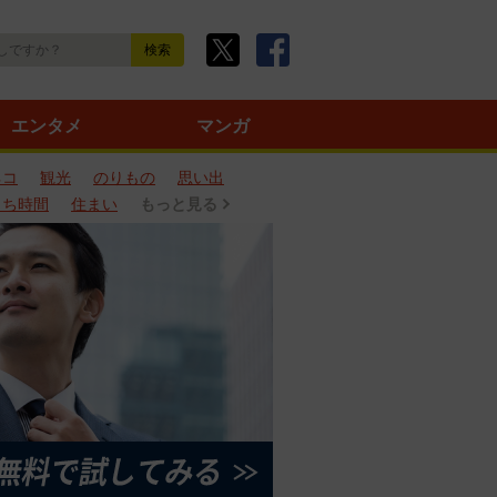
エンタメ
マンガ
ネコ
観光
のりもの
思い出
うち時間
住まい
もっと見る