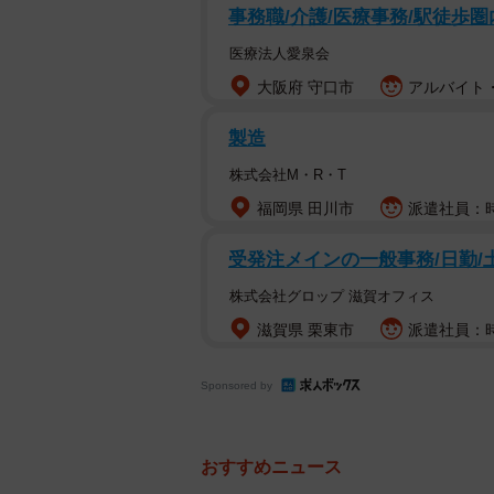
事務職/介護/医療事務/駅徒歩圏
医療法人愛泉会
大阪府 守口市
アルバイト・
製造
株式会社M・R・T
福岡県 田川市
派遣社員：時
受発注メインの一般事務/日勤/土
株式会社グロップ 滋賀オフィス
滋賀県 栗東市
派遣社員：時給
Sponsored by
おすすめニュース