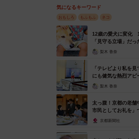
気になるキーワード
おもしろ
もふもふ
ネコ
12歳の愛犬に変化
「見守る立場」だっ
梨木 香奈
「テレビより私を見
にも健気な熱烈アピ
梨木 香奈
太っ腹！京都の老舗
市民としてお礼を」
京都新聞社