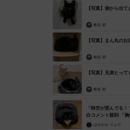
【写真】袋から出て
椎名 碧
【写真】まん丸のお
椎名 碧
【写真】兄弟とって
椎名 碧
「時空が歪んでる！
白コメント殺到 「
はやかわ リュウ